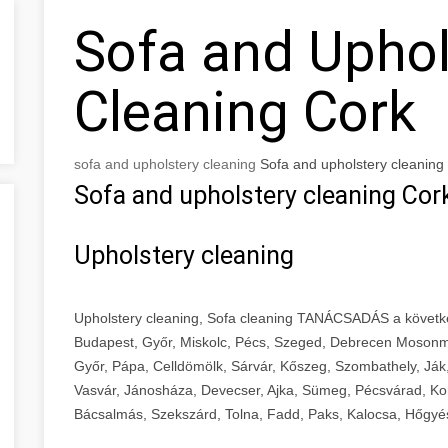
Sofa and Uphol
Cleaning Cork
sofa and upholstery cleaning
Sofa and upholstery cleaning
Sofa and upholstery cleaning Cor
Upholstery cleaning
Upholstery cleaning, Sofa cleaning TANÁCSADÁS a követk
Budapest, Győr, Miskolc, Pécs, Szeged, Debrecen Mosonm
Győr, Pápa, Celldömölk, Sárvár, Kőszeg, Szombathely, Ják
Vasvár, Jánosháza, Devecser, Ajka, Sümeg, Pécsvárad, Ko
Bácsalmás, Szekszárd, Tolna, Fadd, Paks, Kalocsa, Hőgyé