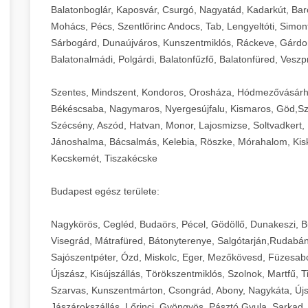
Balatonboglár, Kaposvár, Csurgó, Nagyatád, Kadarkút, Barcs,
Mohács, Pécs, Szentlőrinc Andocs, Tab, Lengyeltóti, Simont
Sárbogárd, Dunaújváros, Kunszentmiklós, Ráckeve, Gárdony
Balatonalmádi, Polgárdi, Balatonfűzfő, Balatonfüred, Veszp
Szentes, Mindszent, Kondoros, Orosháza, Hódmezővásárh
Békéscsaba, Nagymaros, Nyergesújfalu, Kismaros, Göd,Sz
Szécsény, Aszód, Hatvan, Monor, Lajosmizse, Soltvadkert, 
Jánoshalma, Bácsalmás, Kelebia, Röszke, Mórahalom, Kisk
Kecskemét, Tiszakécske
Budapest egész területe:
Nagykörös, Cegléd, Budaörs, Pécel, Gödöllő, Dunakeszi, 
Visegrád, Mátrafüred, Bátonyterenye, Salgótarján,Rudabán
Sajószentpéter, Ózd, Miskolc, Eger, Mezőkövesd, Füzesabo
Újszász, Kisújszállás, Törökszentmiklós, Szolnok, Martfű,
Szarvas, Kunszentmárton, Csongrád, Abony, Nagykáta, Újs
Jászárokszállás, Lőrinci, Gyöngyös, Pásztó,Gyula, Sarkad