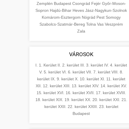
Zemplén
Budapest
Csongrád
Fejér
Győr-Moson-
Sopron
Hajdú-Bihar
Heves
Jász-Nagykun-Szolnok
Komárom-Esztergom
Nógrád
Pest
Somogy
Szabolcs-Szatmár-Bereg
Tolna
Vas
Veszprém
Zala
VÁROSOK
I. 1. Kerület
II. 2. kerület
III. 3. kerület
IV. 4. kerület
V. 5. kerület
VI. 6. kerület
VII. 7. kerület
VIII. 8.
kerület
IX. 9. kerület
X. 10. kerület
XI. 11. kerület
XII. 12. kerület
XIII. 13. kerület
XIV. 14. kerület
XV.
15. kerület
XVI. 16. kerület
XVII. 17. kerület
XVIII.
18. kerület
XIX. 19. kerület
XX. 20. kerület
XXI. 21.
kerület
XXII. 22. kerület
XXIII. 23. kerület
Budapest