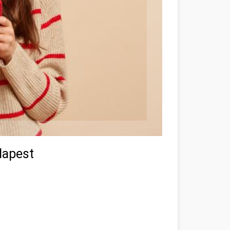
udapest