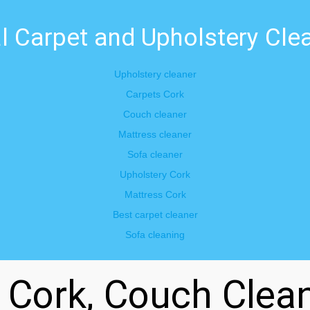
l Carpet and Upholstery Clea
Upholstery cleaner
Carpets Cork
Couch cleaner
Mattress cleaner
Sofa cleaner
Upholstery Cork
Mattress Cork
Best carpet cleaner
Sofa cleaning
n Cork, Couch Clea