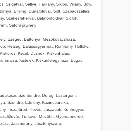
 Szigetvár, Sellye, Harkány, Siklós, Villány, Bóly,
ornya, Enying, Dunaföldvár, Solt, Szabadszállás,
, Székesfehérvár, Balatonföldvár, Siófok,
rém, Sátoraljaújhely
ely, Szeged, Battonya, Mezőkovácsháza,
ob, Rétság, Balassagyarmat, Romhány, Hollókő,
Kiskőrös, Kecel, Dusnok, Kiskunhalas,
unmajsa, Kistelek, Kiskunfélegyháza, Bugac,
Budakeszi, Szentendre, Dorog, Esztergom,
ya, Szendrő, Edelény, Kazincbarcika,
ny, Tiszafüred, Heves, Jászapáti, Kunhegyes,
 Tiszaföldvár, Túrkeve, Mezőtúr, Gyomaendrőd,
zász, Jászberény, Jászfényszaru,