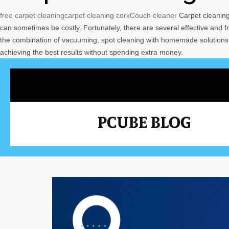
free carpet cleaning
carpet cleaning cork
Couch cleaner
Carpet cleaning 
can sometimes be costly. Fortunately, there are several effective an
the combination of vacuuming, spot cleaning with homemade solutions, a
achieving the best results without spending extra money.