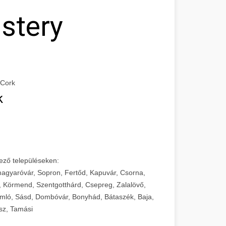
stery
 Cork
k
ező településeken:
agyaróvár, Sopron, Fertőd, Kapuvár, Csorna,
, Körmend, Szentgotthárd, Csepreg, Zalalövő,
mló, Sásd, Dombóvár, Bonyhád, Bátaszék, Baja,
sz, Tamási