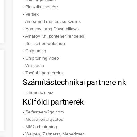
-
Plasztikai sebész
-
Versek
-
Ameamed menedzserszűrés
-
Hamvay Lang Down pillows
-
Amarov Kft. konténer rendelés
-
Bor bolt és webshop
-
Chiptuning
-
Chip tuning video
-
Wikipedia
-
További partnereink
Számítástechnikai partnereink
-
iphone szerviz
Külföldi partnerek
-
Selfesteem2go.com
-
Motivational quotes
-
MMC chiptuning
-
Welpen, Zahnarzt, Menedzser