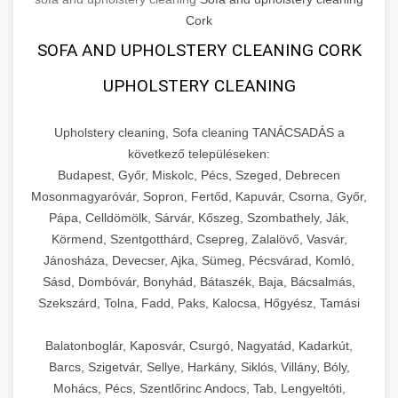
Cork
SOFA AND UPHOLSTERY CLEANING CORK
UPHOLSTERY CLEANING
Upholstery cleaning, Sofa cleaning TANÁCSADÁS a
következő településeken:
Budapest, Győr, Miskolc, Pécs, Szeged, Debrecen
Mosonmagyaróvár, Sopron, Fertőd, Kapuvár, Csorna, Győr,
Pápa, Celldömölk, Sárvár, Kőszeg, Szombathely, Ják,
Körmend, Szentgotthárd, Csepreg, Zalalövő, Vasvár,
Jánosháza, Devecser, Ajka, Sümeg, Pécsvárad, Komló,
Sásd, Dombóvár, Bonyhád, Bátaszék, Baja, Bácsalmás,
Szekszárd, Tolna, Fadd, Paks, Kalocsa, Hőgyész, Tamási
Balatonboglár, Kaposvár, Csurgó, Nagyatád, Kadarkút,
Barcs, Szigetvár, Sellye, Harkány, Siklós, Villány, Bóly,
Mohács, Pécs, Szentlőrinc Andocs, Tab, Lengyeltóti,