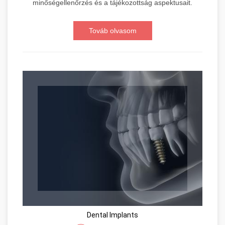
minőségellenőrzés és a tájékozottság aspektusait.
Továb olvasom
Dental Implants