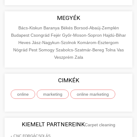
MEGYÉK
Bács-Kiskun
Baranya
Békés
Borsod-Abaúj-Zemplén
Budapest
Csongrád
Fejér
Győr-Moson-Sopron
Hajdú-Bihar
Heves
Jász-Nagykun-Szolnok
Komárom-Esztergom
Nógrád
Pest
Somogy
Szabolcs-Szatmár-Bereg
Tolna
Vas
Veszprém
Zala
CIMKÉK
online
marketing
online marketing
KIEMELT PARTNEREINK
Carpet cleaning
-
CNC FORGÁCSOLÁS