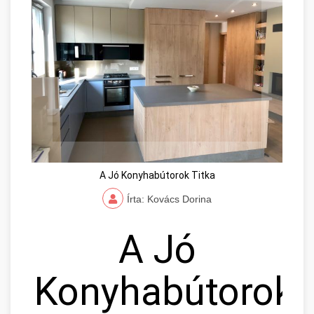
A Jó Konyhabútorok Titka
Írta: Kovács Dorina
A Jó
Konyhabútorok