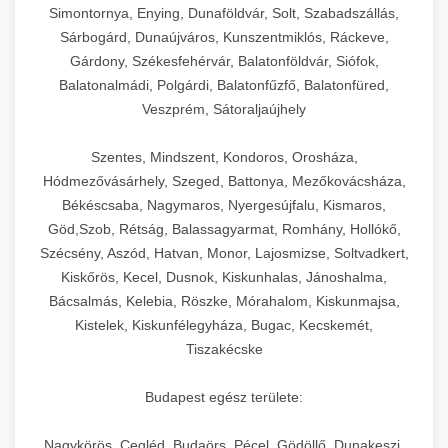
Simontornya, Enying, Dunaföldvár, Solt, Szabadszállás,
Sárbogárd, Dunaújváros, Kunszentmiklós, Ráckeve,
Gárdony, Székesfehérvár, Balatonföldvár, Siófok,
Balatonalmádi, Polgárdi, Balatonfűzfő, Balatonfüred,
Veszprém, Sátoraljaújhely
Szentes, Mindszent, Kondoros, Orosháza,
Hódmezővásárhely, Szeged, Battonya, Mezőkovácsháza,
Békéscsaba, Nagymaros, Nyergesújfalu, Kismaros,
Göd,Szob, Rétság, Balassagyarmat, Romhány, Hollókő,
Szécsény, Aszód, Hatvan, Monor, Lajosmizse, Soltvadkert,
Kiskőrös, Kecel, Dusnok, Kiskunhalas, Jánoshalma,
Bácsalmás, Kelebia, Röszke, Mórahalom, Kiskunmajsa,
Kistelek, Kiskunfélegyháza, Bugac, Kecskemét,
Tiszakécske
Budapest egész területe:
Nagykörös, Cegléd, Budaörs, Pécel, Gödöllő, Dunakeszi,