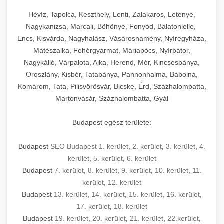
Hévíz, Tapolca, Keszthely, Lenti, Zalakaros, Letenye,
Nagykanizsa, Marcali, Böhönye, Fonyód, Balatonlelle,
Encs, Kisvárda, Nagyhalász, Vásárosnamény, Nyíregyháza,
Mátészalka, Fehérgyarmat, Máriapócs, Nyírbátor,
Nagykálló, Várpalota, Ajka, Herend, Mór, Kincsesbánya,
Oroszlány, Kisbér, Tatabánya, Pannonhalma, Bábolna,
Komárom, Tata, Pilisvörösvár, Bicske, Érd, Százhalombatta,
Martonvásár, Százhalombatta, Gyál
Budapest egész területe:
Budapest
SEO Budapest 1. kerület
,
2. kerület
,
3. kerület
,
4.
kerület
,
5. kerület
,
6. kerület
Budapest
7. kerület
,
8. kerület
,
9. kerület
,
10. kerület
,
11.
kerület
,
12. kerület
Budapest
13. kerület
,
14. kerület
,
15. kerület
,
16. kerület
,
17. kerület
,
18. kerület
Budapest
19. kerület
,
20. kerület
,
21. kerület
,
22.kerület
,