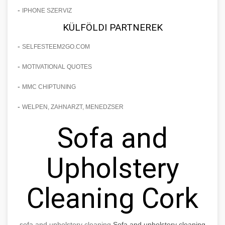
-
IPHONE SZERVIZ
KÜLFÖLDI PARTNEREK
-
SELFESTEEM2GO.COM
-
MOTIVATIONAL QUOTES
-
MMC CHIPTUNING
-
WELPEN, ZAHNARZT, MENEDZSER
Sofa and
Upholstery
Cleaning Cork
sofa and upholstery cleaning
Sofa and upholstery cleaning