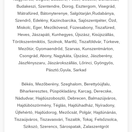
Budakeszi, Szentendre, Dorog, Esztergom, Visegrád,
Mátrafüred, Bátonyterenye, Salgótarján,Rudabánya,
Szendrő, Edelény, Kazincbarcika, Sajószentpéter, Ózd,
Miskolc, Eger, Mezőkövesd, Füzesabony, Tiszafüred,
Heves, Jászapáti, Kunhegyes, Újszász, Kisújszállás,
Törökszentmiklós, Szolnok, Martfű, Tiszaföldvár, Túrkeve,
Mezőtúr, Gyomaendrőd, Szarvas, Kunszentmárton,
Csongrád, Abony, Nagykáta, Újszász, Jászberény,
Jászfényszaru, Jászárokszállás, Lőrinci, Gyöngyös,
Pásztó,Gyula, Sarkad
Békés, Mezőberény, Szeghalom, Berettyóújfalu,
Biharkeresztes, Püspökladány, Karcag, Derecske,
Nádudvar, Hajdúszoboszló, Debrecen, Balmazújváros,
Hajdúböszörmény, Téglás, Hajdúhadház, Nyíradony,
Újfehértó, Hajdúdorog, Mezőcsát, Polgár, Hajdúnánás,
Tiszaújváros, Tiszavasvári, Tiszalök, Tokaj, Felsőzsolca,
Szikszó, Szerencs, Sárospatak, Zalaszentgrót