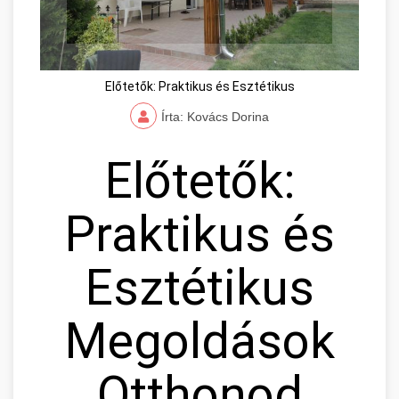
Előtetők: Praktikus és Esztétikus
Írta: Kovács Dorina
Előtetők:
Praktikus és
Esztétikus
Megoldások
Otthonod