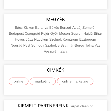
MEGYÉK
Bács-Kiskun
Baranya
Békés
Borsod-Abaúj-Zemplén
Budapest
Csongrád
Fejér
Győr-Moson-Sopron
Hajdú-Bihar
Heves
Jász-Nagykun-Szolnok
Komárom-Esztergom
Nógrád
Pest
Somogy
Szabolcs-Szatmár-Bereg
Tolna
Vas
Veszprém
Zala
CIMKÉK
online
marketing
online marketing
KIEMELT PARTNEREINK
Carpet cleaning