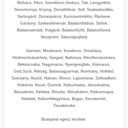
Mohács, Pécs, Szentlőrinc Andocs, Tab, Lengyeltóti,
Simontornya, Enying, Dunaföldvár, Solt, Szabadszállás,
Sárbogárd, Dunaújváros, Kunszentmiklós, Ráckeve,
Gárdony, Székesfehérvár, Balatonföldvár, Siófok,
Balatonalmádi, Polgárdi, Balatonfűzfő, Balatonfüred,
Veszprém, Sátoraljaújhely
Szentes, Mindszent, Kondoros, Orosháza,
Hódmezővásárhely, Szeged, Battonya, Mezőkovácsháza,
Békéscsaba, Nagymaros, Nyergesújfalu, Kismaros,
Göd,Szob, Rétság, Balassagyarmat, Romhány, Hollókő,
Szécsény, Aszód, Hatvan, Monor, Lajosmizse, Soltvadkert,
Kiskőrös, Kecel, Dusnok, Kiskunhalas, Jánoshalma,
Bácsalmás, Kelebia, Röszke, Mórahalom, Kiskunmajsa,
Kistelek, Kiskunfélegyháza, Bugac, Kecskemét,
Tiszakécske
Budapest egész területe: