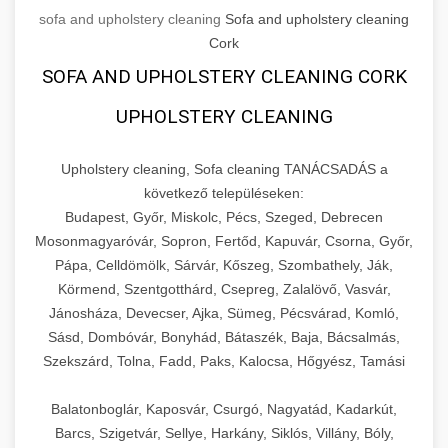
sofa and upholstery cleaning
Sofa and upholstery cleaning
Cork
SOFA AND UPHOLSTERY CLEANING CORK
UPHOLSTERY CLEANING
Upholstery cleaning, Sofa cleaning TANÁCSADÁS a
következő településeken:
Budapest, Győr, Miskolc, Pécs, Szeged, Debrecen
Mosonmagyaróvár, Sopron, Fertőd, Kapuvár, Csorna, Győr,
Pápa, Celldömölk, Sárvár, Kőszeg, Szombathely, Ják,
Körmend, Szentgotthárd, Csepreg, Zalalövő, Vasvár,
Jánosháza, Devecser, Ajka, Sümeg, Pécsvárad, Komló,
Sásd, Dombóvár, Bonyhád, Bátaszék, Baja, Bácsalmás,
Szekszárd, Tolna, Fadd, Paks, Kalocsa, Hőgyész, Tamási
Balatonboglár, Kaposvár, Csurgó, Nagyatád, Kadarkút,
Barcs, Szigetvár, Sellye, Harkány, Siklós, Villány, Bóly,