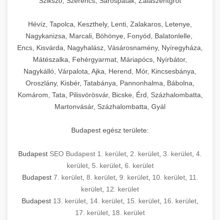
Szikszó, Szerencs, Sárospatak, Zalaszentgrót
Hévíz, Tapolca, Keszthely, Lenti, Zalakaros, Letenye,
Nagykanizsa, Marcali, Böhönye, Fonyód, Balatonlelle,
Encs, Kisvárda, Nagyhalász, Vásárosnamény, Nyíregyháza,
Mátészalka, Fehérgyarmat, Máriapócs, Nyírbátor,
Nagykálló, Várpalota, Ajka, Herend, Mór, Kincsesbánya,
Oroszlány, Kisbér, Tatabánya, Pannonhalma, Bábolna,
Komárom, Tata, Pilisvörösvár, Bicske, Érd, Százhalombatta,
Martonvásár, Százhalombatta, Gyál
Budapest egész területe:
Budapest
SEO Budapest 1. kerület
,
2. kerület
,
3. kerület
,
4.
kerület
,
5. kerület
,
6. kerület
Budapest
7. kerület
,
8. kerület
,
9. kerület
,
10. kerület
,
11.
kerület
,
12. kerület
Budapest
13. kerület
,
14. kerület
,
15. kerület
,
16. kerület
,
17. kerület
,
18. kerület