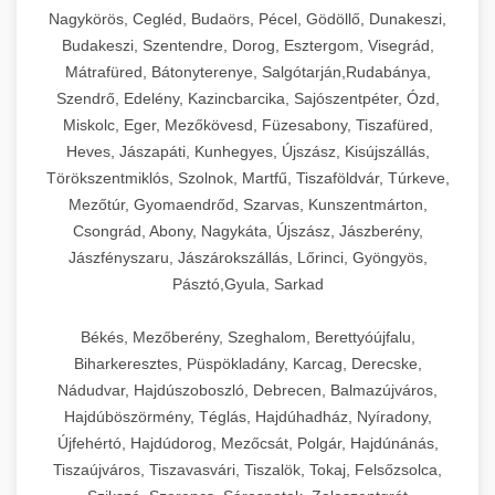
Nagykörös, Cegléd, Budaörs, Pécel, Gödöllő, Dunakeszi,
Budakeszi, Szentendre, Dorog, Esztergom, Visegrád,
Mátrafüred, Bátonyterenye, Salgótarján,Rudabánya,
Szendrő, Edelény, Kazincbarcika, Sajószentpéter, Ózd,
Miskolc, Eger, Mezőkövesd, Füzesabony, Tiszafüred,
Heves, Jászapáti, Kunhegyes, Újszász, Kisújszállás,
Törökszentmiklós, Szolnok, Martfű, Tiszaföldvár, Túrkeve,
Mezőtúr, Gyomaendrőd, Szarvas, Kunszentmárton,
Csongrád, Abony, Nagykáta, Újszász, Jászberény,
Jászfényszaru, Jászárokszállás, Lőrinci, Gyöngyös,
Pásztó,Gyula, Sarkad
Békés, Mezőberény, Szeghalom, Berettyóújfalu,
Biharkeresztes, Püspökladány, Karcag, Derecske,
Nádudvar, Hajdúszoboszló, Debrecen, Balmazújváros,
Hajdúböszörmény, Téglás, Hajdúhadház, Nyíradony,
Újfehértó, Hajdúdorog, Mezőcsát, Polgár, Hajdúnánás,
Tiszaújváros, Tiszavasvári, Tiszalök, Tokaj, Felsőzsolca,