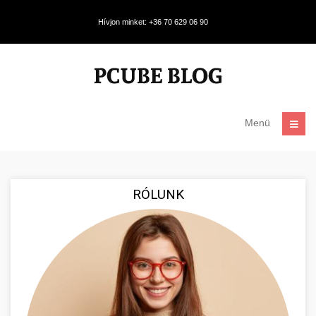
Hívjon minket: +36 70 629 06 90
Menü
RÓLUNK