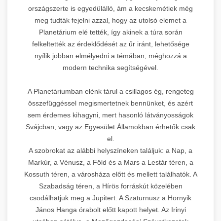
országszerte is egyedülálló, ám a kecskemétiek még
meg tudták fejelni azzal, hogy az utolsó elemet a
Planetárium elé tették, így akinek a túra során
felkeltették az érdeklődését az űr iránt, lehetősége
nyílik jobban elmélyedni a témában, méghozzá a
modern technika segítségével.
A Planetáriumban elénk tárul a csillagos ég, rengeteg
összefüggéssel megismertetnek bennünket, és azért
sem érdemes kihagyni, mert hasonló látványosságok
Svájcban, vagy az Egyesület Államokban érhetők csak
el.
A szobrokat az alábbi helyszíneken találjuk: a Nap, a
Markúr, a Vénusz, a Föld és a Mars a Lestár téren, a
Kossuth téren, a városháza előtt és mellett találhatók. A
Szabadság téren, a Hírös forráskút közelében
csodálhatjuk meg a Jupitert. A Szaturnusz a Hornyik
János Hanga órabolt előtt kapott helyet. Az Irinyi