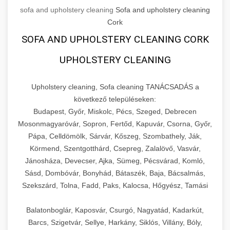
sofa and upholstery cleaning
Sofa and upholstery cleaning
Cork
SOFA AND UPHOLSTERY CLEANING CORK
UPHOLSTERY CLEANING
Upholstery cleaning, Sofa cleaning TANÁCSADÁS a
következő településeken:
Budapest, Győr, Miskolc, Pécs, Szeged, Debrecen
Mosonmagyaróvár, Sopron, Fertőd, Kapuvár, Csorna, Győr,
Pápa, Celldömölk, Sárvár, Kőszeg, Szombathely, Ják,
Körmend, Szentgotthárd, Csepreg, Zalalövő, Vasvár,
Jánosháza, Devecser, Ajka, Sümeg, Pécsvárad, Komló,
Sásd, Dombóvár, Bonyhád, Bátaszék, Baja, Bácsalmás,
Szekszárd, Tolna, Fadd, Paks, Kalocsa, Hőgyész, Tamási
Balatonboglár, Kaposvár, Csurgó, Nagyatád, Kadarkút,
Barcs, Szigetvár, Sellye, Harkány, Siklós, Villány, Bóly,