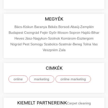
MEGYÉK
Bács-Kiskun
Baranya
Békés
Borsod-Abaúj-Zemplén
Budapest
Csongrád
Fejér
Győr-Moson-Sopron
Hajdú-Bihar
Heves
Jász-Nagykun-Szolnok
Komárom-Esztergom
Nógrád
Pest
Somogy
Szabolcs-Szatmár-Bereg
Tolna
Vas
Veszprém
Zala
CIMKÉK
online
marketing
online marketing
KIEMELT PARTNEREINK
Carpet cleaning