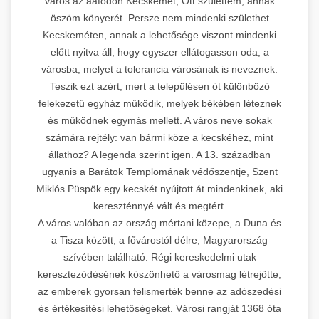
város az aafődön Kecskemét, Ott születtem, annak
öszöm könyerét. Persze nem mindenki születhet
Kecskeméten, annak a lehetősége viszont mindenki
előtt nyitva áll, hogy egyszer ellátogasson oda; a
városba, melyet a tolerancia városának is neveznek.
Teszik ezt azért, mert a településen öt különböző
felekezetű egyház működik, melyek békében léteznek
és működnek egymás mellett. A város neve sokak
számára rejtély: van bármi köze a kecskéhez, mint
állathoz? A legenda szerint igen. A 13. században
ugyanis a Barátok Templomának védőszentje, Szent
Miklós Püspök egy kecskét nyújtott át mindenkinek, aki
kereszténnyé vált és megtért.
A város valóban az ország mértani közepe, a Duna és
a Tisza között, a fővárostól délre, Magyarország
szívében található. Régi kereskedelmi utak
kereszteződésének köszönhető a városmag létrejötte,
az emberek gyorsan felismerték benne az adószedési
és értékesítési lehetőségeket. Városi rangját 1368 óta