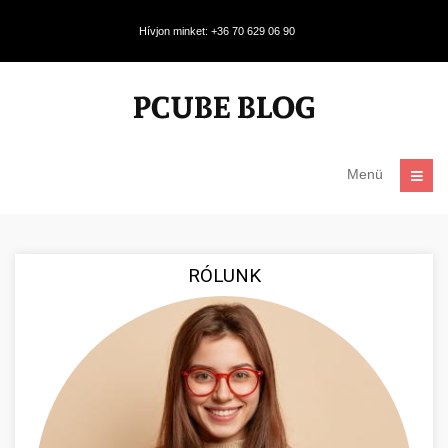
Hívjon minket: +36 70 629 06 90
Menü
RÓLUNK