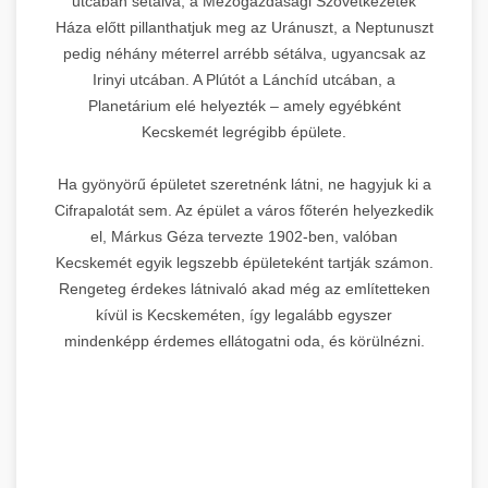
utcában sétálva, a Mezőgazdasági Szövetkezetek
Háza előtt pillanthatjuk meg az Uránuszt, a Neptunuszt
pedig néhány méterrel arrébb sétálva, ugyancsak az
Irinyi utcában. A Plútót a Lánchíd utcában, a
Planetárium elé helyezték – amely egyébként
Kecskemét legrégibb épülete.
Ha gyönyörű épületet szeretnénk látni, ne hagyjuk ki a
Cifrapalotát sem. Az épület a város főterén helyezkedik
el, Márkus Géza tervezte 1902-ben, valóban
Kecskemét egyik legszebb épületeként tartják számon.
Rengeteg érdekes látnivaló akad még az említetteken
kívül is Kecskeméten, így legalább egyszer
mindenképp érdemes ellátogatni oda, és körülnézni.