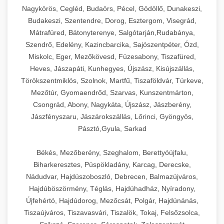
Nagykörös, Cegléd, Budaörs, Pécel, Gödöllő, Dunakeszi,
Budakeszi, Szentendre, Dorog, Esztergom, Visegrád,
Mátrafüred, Bátonyterenye, Salgótarján,Rudabánya,
Szendrő, Edelény, Kazincbarcika, Sajószentpéter, Ózd,
Miskolc, Eger, Mezőkövesd, Füzesabony, Tiszafüred,
Heves, Jászapáti, Kunhegyes, Újszász, Kisújszállás,
Törökszentmiklós, Szolnok, Martfű, Tiszaföldvár, Túrkeve,
Mezőtúr, Gyomaendrőd, Szarvas, Kunszentmárton,
Csongrád, Abony, Nagykáta, Újszász, Jászberény,
Jászfényszaru, Jászárokszállás, Lőrinci, Gyöngyös,
Pásztó,Gyula, Sarkad
Békés, Mezőberény, Szeghalom, Berettyóújfalu,
Biharkeresztes, Püspökladány, Karcag, Derecske,
Nádudvar, Hajdúszoboszló, Debrecen, Balmazújváros,
Hajdúböszörmény, Téglás, Hajdúhadház, Nyíradony,
Újfehértó, Hajdúdorog, Mezőcsát, Polgár, Hajdúnánás,
Tiszaújváros, Tiszavasvári, Tiszalök, Tokaj, Felsőzsolca,