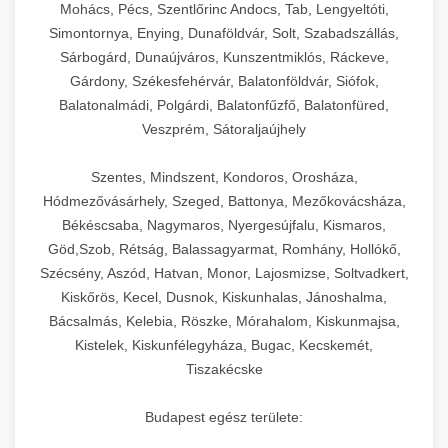
Mohács, Pécs, Szentlőrinc Andocs, Tab, Lengyeltóti,
Simontornya, Enying, Dunaföldvár, Solt, Szabadszállás,
Sárbogárd, Dunaújváros, Kunszentmiklós, Ráckeve,
Gárdony, Székesfehérvár, Balatonföldvár, Siófok,
Balatonalmádi, Polgárdi, Balatonfűzfő, Balatonfüred,
Veszprém, Sátoraljaújhely
Szentes, Mindszent, Kondoros, Orosháza,
Hódmezővásárhely, Szeged, Battonya, Mezőkovácsháza,
Békéscsaba, Nagymaros, Nyergesújfalu, Kismaros,
Göd,Szob, Rétság, Balassagyarmat, Romhány, Hollókő,
Szécsény, Aszód, Hatvan, Monor, Lajosmizse, Soltvadkert,
Kiskőrös, Kecel, Dusnok, Kiskunhalas, Jánoshalma,
Bácsalmás, Kelebia, Röszke, Mórahalom, Kiskunmajsa,
Kistelek, Kiskunfélegyháza, Bugac, Kecskemét,
Tiszakécske
Budapest egész területe: