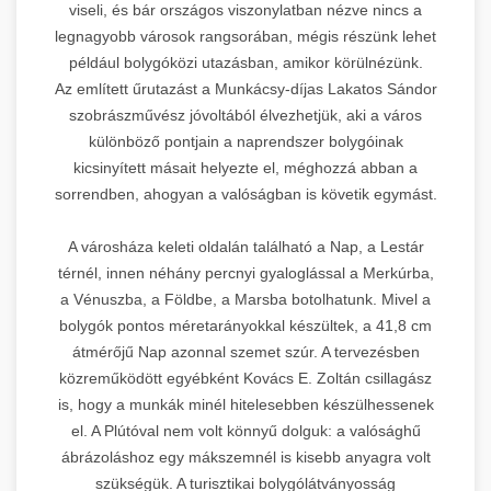
viseli, és bár országos viszonylatban nézve nincs a
legnagyobb városok rangsorában, mégis részünk lehet
például bolygóközi utazásban, amikor körülnézünk.
Az említett űrutazást a Munkácsy-díjas Lakatos Sándor
szobrászművész jóvoltából élvezhetjük, aki a város
különböző pontjain a naprendszer bolygóinak
kicsinyített másait helyezte el, méghozzá abban a
sorrendben, ahogyan a valóságban is követik egymást.
A városháza keleti oldalán található a Nap, a Lestár
térnél, innen néhány percnyi gyaloglással a Merkúrba,
a Vénuszba, a Földbe, a Marsba botolhatunk. Mivel a
bolygók pontos méretarányokkal készültek, a 41,8 cm
átmérőjű Nap azonnal szemet szúr. A tervezésben
közreműködött egyébként Kovács E. Zoltán csillagász
is, hogy a munkák minél hitelesebben készülhessenek
el. A Plútóval nem volt könnyű dolguk: a valósághű
ábrázoláshoz egy mákszemnél is kisebb anyagra volt
szükségük. A turisztikai bolygólátványosság