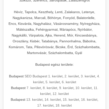
Szikszó, Szerencs, Sárospatak, Zalaszentgrót
Hévíz, Tapolca, Keszthely, Lenti, Zalakaros, Letenye,
Nagykanizsa, Marcali, Böhönye, Fonyód, Balatonlelle,
Encs, Kisvárda, Nagyhalász, Vásárosnamény, Nyíregyháza,
Mátészalka, Fehérgyarmat, Máriapócs, Nyírbátor,
Nagykálló, Várpalota, Ajka, Herend, Mór, Kincsesbánya,
Oroszlány, Kisbér, Tatabánya, Pannonhalma, Bábolna,
Komárom, Tata, Pilisvörösvár, Bicske, Érd, Százhalombatta,
Martonvásár, Százhalombatta, Gyál
Budapest egész területe:
Budapest
SEO Budapest 1. kerület
,
2. kerület
,
3. kerület
,
4.
kerület
,
5. kerület
,
6. kerület
Budapest
7. kerület
,
8. kerület
,
9. kerület
,
10. kerület
,
11.
kerület
,
12. kerület
Budapest
13. kerület
,
14. kerület
,
15. kerület
,
16. kerület
,
17. kerület
,
18. kerület