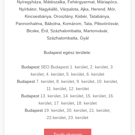
Nyíregyháza, Mátészalka, Fehérgyarmat, Máriapócs,
Nyírbátor, Nagykálló, Várpalota, Ajka, Herend, Mór,
Kincsesbánya, Oroszlány, Kisbér, Tatabánya,
Pannonhalma, Bábolna, Komárom, Tata, Pilisvörösvár,
Bicske, Érd, Százhalombatta, Martonvásár,
Százhalombatta, Gyál
Budapest egész területe:
Budapest
SEO Budapest 1. kerület
,
2. kerület
,
3.
kerület
,
4. kerület
,
5. kerület
,
6. kerület
Budapest
7. kerület
,
8. kerület
,
9. kerület
,
10. kerület
,
11. kerület
,
12. kerület
Budapest
13. kerület
,
14. kerület
,
15. kerület
,
16.
kerület
,
17. kerület
,
18. kerület
Budapest
19. kerület
,
20. kerület
,
21. kerület
,
22.kerület
,
23. kerület
Továb olvasom