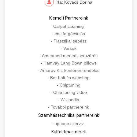
Írta: Kovács Dorina
Kiemelt Partnereink
Carpet cleaning
-
cnc forgácsolás
-
Plasztikai sebész
-
Versek
-
Ameamed menedzserszűrés
-
Hamvay Lang Down pillows
-
Amarov Kft. konténer rendelés
-
Bor bolt és webshop
-
Chiptuning
-
Chip tuning video
-
Wikipedia
-
További partnereink
Számítástechnikai partnereink
-
iphone szerviz
Külföldi partnerek