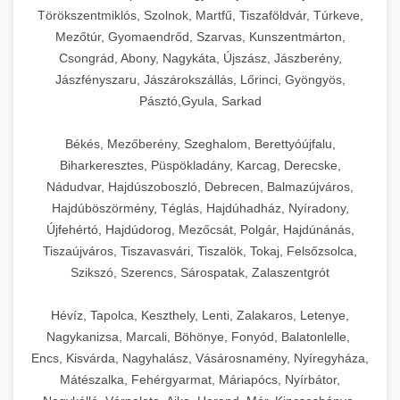
Törökszentmiklós, Szolnok, Martfű, Tiszaföldvár, Túrkeve,
Mezőtúr, Gyomaendrőd, Szarvas, Kunszentmárton,
Csongrád, Abony, Nagykáta, Újszász, Jászberény,
Jászfényszaru, Jászárokszállás, Lőrinci, Gyöngyös,
Pásztó,Gyula, Sarkad
Békés, Mezőberény, Szeghalom, Berettyóújfalu,
Biharkeresztes, Püspökladány, Karcag, Derecske,
Nádudvar, Hajdúszoboszló, Debrecen, Balmazújváros,
Hajdúböszörmény, Téglás, Hajdúhadház, Nyíradony,
Újfehértó, Hajdúdorog, Mezőcsát, Polgár, Hajdúnánás,
Tiszaújváros, Tiszavasvári, Tiszalök, Tokaj, Felsőzsolca,
Szikszó, Szerencs, Sárospatak, Zalaszentgrót
Hévíz, Tapolca, Keszthely, Lenti, Zalakaros, Letenye,
Nagykanizsa, Marcali, Böhönye, Fonyód, Balatonlelle,
Encs, Kisvárda, Nagyhalász, Vásárosnamény, Nyíregyháza,
Mátészalka, Fehérgyarmat, Máriapócs, Nyírbátor,