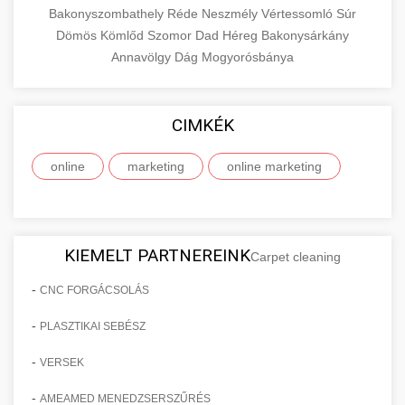
Bakonyszombathely
Réde
Neszmély
Vértessomló
Súr
Dömös
Kömlőd
Szomor
Dad
Héreg
Bakonysárkány
Annavölgy
Dág
Mogyorósbánya
CIMKÉK
online
marketing
online marketing
KIEMELT PARTNEREINK
Carpet cleaning
-
CNC FORGÁCSOLÁS
-
PLASZTIKAI SEBÉSZ
-
VERSEK
-
AMEAMED MENEDZSERSZŰRÉS