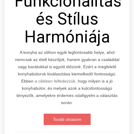
Funkcionalitás
és Stílus
Harmóniája
A konyha az otthon egyik legfontosabb helye, ahol
nemcsak az ételt készítjük, hanem gyakran a családdal
vagy barátokkal is együtt időzünk. Ezért a megfelelő
konyhabútorok kiválasztása kiemelkedő fontosságú.
Ebben
a cikkben felfedezzük,
hogy milyen is a jó
konyhabútor, és melyek azok a kulcsfontosságú
tényezők, amelyekre érdemes odafigyelni a választás
során.
Továb olvasom