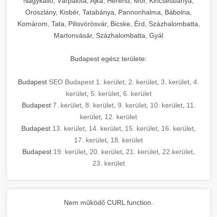
Nagykálló, Várpalota, Ajka, Herend, Mór, Kincsesbánya,
Oroszlány, Kisbér, Tatabánya, Pannonhalma, Bábolna,
Komárom, Tata, Pilisvörösvár, Bicske, Érd, Százhalombatta,
Martonvásár, Százhalombatta, Gyál
Budapest egész területe:
Budapest
SEO Budapest 1. kerület
,
2. kerület
,
3. kerület
,
4.
kerület
,
5. kerület
,
6. kerület
Budapest
7. kerület
,
8. kerület
,
9. kerület
,
10. kerület
,
11.
kerület
,
12. kerület
Budapest
13. kerület
,
14. kerület
,
15. kerület
,
16. kerület
,
17. kerület
,
18. kerület
Budapest
19. kerület
,
20. kerület
,
21. kerület
,
22.kerület
,
23. kerület
Nem működő CURL function.