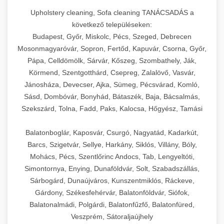
Upholstery cleaning, Sofa cleaning TANÁCSADÁS a
következő településeken:
Budapest, Győr, Miskolc, Pécs, Szeged, Debrecen
Mosonmagyaróvár, Sopron, Fertőd, Kapuvár, Csorna, Győr,
Pápa, Celldömölk, Sárvár, Kőszeg, Szombathely, Ják,
Körmend, Szentgotthárd, Csepreg, Zalalövő, Vasvár,
Jánosháza, Devecser, Ajka, Sümeg, Pécsvárad, Komló,
Sásd, Dombóvár, Bonyhád, Bátaszék, Baja, Bácsalmás,
Szekszárd, Tolna, Fadd, Paks, Kalocsa, Hőgyész, Tamási
Balatonboglár, Kaposvár, Csurgó, Nagyatád, Kadarkút,
Barcs, Szigetvár, Sellye, Harkány, Siklós, Villány, Bóly,
Mohács, Pécs, Szentlőrinc Andocs, Tab, Lengyeltóti,
Simontornya, Enying, Dunaföldvár, Solt, Szabadszállás,
Sárbogárd, Dunaújváros, Kunszentmiklós, Ráckeve,
Gárdony, Székesfehérvár, Balatonföldvár, Siófok,
Balatonalmádi, Polgárdi, Balatonfűzfő, Balatonfüred,
Veszprém, Sátoraljaújhely