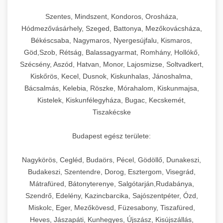
Szentes, Mindszent, Kondoros, Orosháza,
Hódmezővásárhely, Szeged, Battonya, Mezőkovácsháza,
Békéscsaba, Nagymaros, Nyergesújfalu, Kismaros,
Göd,Szob, Rétság, Balassagyarmat, Romhány, Hollókő,
Szécsény, Aszód, Hatvan, Monor, Lajosmizse, Soltvadkert,
Kiskőrös, Kecel, Dusnok, Kiskunhalas, Jánoshalma,
Bácsalmás, Kelebia, Röszke, Mórahalom, Kiskunmajsa,
Kistelek, Kiskunfélegyháza, Bugac, Kecskemét,
Tiszakécske
Budapest egész területe:
Nagykörös, Cegléd, Budaörs, Pécel, Gödöllő, Dunakeszi,
Budakeszi, Szentendre, Dorog, Esztergom, Visegrád,
Mátrafüred, Bátonyterenye, Salgótarján,Rudabánya,
Szendrő, Edelény, Kazincbarcika, Sajószentpéter, Ózd,
Miskolc, Eger, Mezőkövesd, Füzesabony, Tiszafüred,
Heves, Jászapáti, Kunhegyes, Újszász, Kisújszállás,