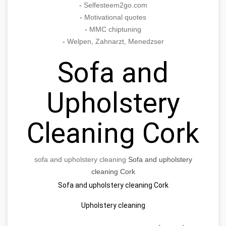
-
Selfesteem2go.com
-
Motivational quotes
-
MMC chiptuning
-
Welpen, Zahnarzt, Menedzser
Sofa and
Upholstery
Cleaning Cork
sofa and upholstery cleaning
Sofa and upholstery
cleaning Cork
Sofa and upholstery cleaning Cork
Upholstery cleaning