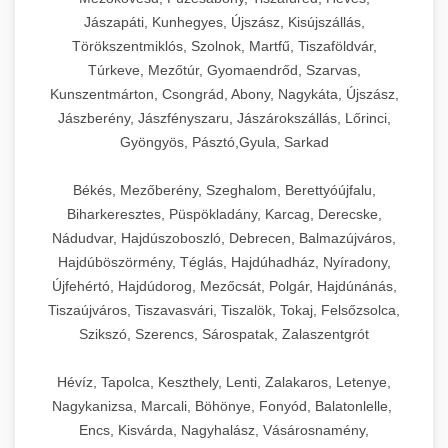
Jászapáti, Kunhegyes, Újszász, Kisújszállás,
Törökszentmiklós, Szolnok, Martfű, Tiszaföldvár,
Túrkeve, Mezőtúr, Gyomaendrőd, Szarvas,
Kunszentmárton, Csongrád, Abony, Nagykáta, Újszász,
Jászberény, Jászfényszaru, Jászárokszállás, Lőrinci,
Gyöngyös, Pásztó,Gyula, Sarkad
Békés, Mezőberény, Szeghalom, Berettyóújfalu,
Biharkeresztes, Püspökladány, Karcag, Derecske,
Nádudvar, Hajdúszoboszló, Debrecen, Balmazújváros,
Hajdúböszörmény, Téglás, Hajdúhadház, Nyíradony,
Újfehértó, Hajdúdorog, Mezőcsát, Polgár, Hajdúnánás,
Tiszaújváros, Tiszavasvári, Tiszalök, Tokaj, Felsőzsolca,
Szikszó, Szerencs, Sárospatak, Zalaszentgrót
Hévíz, Tapolca, Keszthely, Lenti, Zalakaros, Letenye,
Nagykanizsa, Marcali, Böhönye, Fonyód, Balatonlelle,
Encs, Kisvárda, Nagyhalász, Vásárosnamény,