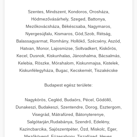
Szentes, Mindszent, Kondoros, Orosháza,
Hódmezővásárhely, Szeged, Battonya,
Mezőkovácsháza, Békéscsaba, Nagymaros,
Nyergesújfalu, Kismaros, Göd,Szob, Rétság,
Balassagyarmat, Romhány, Hollókő, Szécsény, Aszód,
Hatvan, Monor, Lajosmizse, Soltvadkert, Kiskőrös,
Kecel, Dusnok, Kiskunhalas, Jánoshalma, Bácsalmás,
Kelebia, Röszke, Mórahalom, Kiskunmajsa, Kistelek,
Kiskunfélegyháza, Bugac, Kecskemét, Tiszakécske
Budapest egész területe:
Nagykörös, Cegléd, Budaörs, Pécel, Gödöllő,
Dunakeszi, Budakeszi, Szentendre, Dorog, Esztergom,
Visegrád, Mátrafüred, Bátonyterenye,
Salgótarján,Rudabánya, Szendrő, Edelény,
Kazincbarcika, Sajószentpéter, Ózd, Miskolc, Eger,
Mezőkövesd, Füzesabony, Tiszafüred, Heves,