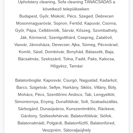
Upholstery cleaning, Sofa cleaning TANÁCSADÁS a
következő településeken:
Budapest, Győr, Miskolc, Pécs, Szeged, Debrecen
Mosonmagyaróvár, Sopron, Fertőd, Kapuvár, Csorna,
Győr, Pápa, Celldömölk, Sárvár, Kőszeg, Szombathely,
Ják, Körmend, Szentgotthárd, Csepreg, Zalalövő,
Vasvár, Jánosháza, Devecser, Ajka, Sümeg, Pécsvárad,
Komló, Sásd, Dombóvár, Bonyhád, Bátaszék, Baja,
Bácsalmás, Szekszárd, Tolna, Fadd, Paks, Kalocsa,
Hőgyész, Tamási
Balatonboglár, Kaposvár, Csurgó, Nagyatád, Kadarkút,
Barcs, Szigetvár, Sellye, Harkány, Siklós, Villány, Bóly,
Mohács, Pécs, Szentlőrinc Andocs, Tab, Lengyeltóti,
Simontornya, Enying, Dunaföldvár, Solt, Szabadszállás,
Sárbogárd, Dunaújváros, Kunszentmiklós, Ráckeve,
Gárdony, Székesfehérvár, Balatonföldvár, Siófok,
Balatonalmádi, Polgárdi, Balatonfűzfő, Balatonfüred,
Veszprém, Sátoraljaújhely