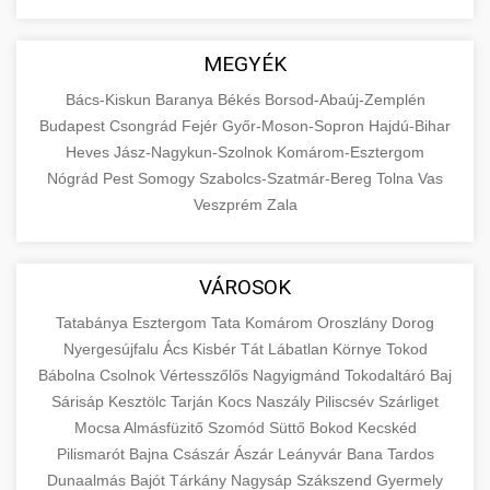
MEGYÉK
Bács-Kiskun
Baranya
Békés
Borsod-Abaúj-Zemplén
Budapest
Csongrád
Fejér
Győr-Moson-Sopron
Hajdú-Bihar
Heves
Jász-Nagykun-Szolnok
Komárom-Esztergom
Nógrád
Pest
Somogy
Szabolcs-Szatmár-Bereg
Tolna
Vas
Veszprém
Zala
VÁROSOK
Tatabánya
Esztergom
Tata
Komárom
Oroszlány
Dorog
Nyergesújfalu
Ács
Kisbér
Tát
Lábatlan
Környe
Tokod
Bábolna
Csolnok
Vértesszőlős
Nagyigmánd
Tokodaltáró
Baj
Sárisáp
Kesztölc
Tarján
Kocs
Naszály
Piliscsév
Szárliget
Mocsa
Almásfüzitő
Szomód
Süttő
Bokod
Kecskéd
Pilismarót
Bajna
Császár
Ászár
Leányvár
Bana
Tardos
Dunaalmás
Bajót
Tárkány
Nagysáp
Szákszend
Gyermely