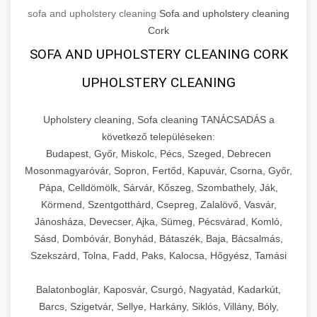
sofa and upholstery cleaning
Sofa and upholstery cleaning
Cork
SOFA AND UPHOLSTERY CLEANING CORK
UPHOLSTERY CLEANING
Upholstery cleaning, Sofa cleaning TANÁCSADÁS a
következő településeken:
Budapest, Győr, Miskolc, Pécs, Szeged, Debrecen
Mosonmagyaróvár, Sopron, Fertőd, Kapuvár, Csorna, Győr,
Pápa, Celldömölk, Sárvár, Kőszeg, Szombathely, Ják,
Körmend, Szentgotthárd, Csepreg, Zalalövő, Vasvár,
Jánosháza, Devecser, Ajka, Sümeg, Pécsvárad, Komló,
Sásd, Dombóvár, Bonyhád, Bátaszék, Baja, Bácsalmás,
Szekszárd, Tolna, Fadd, Paks, Kalocsa, Hőgyész, Tamási
Balatonboglár, Kaposvár, Csurgó, Nagyatád, Kadarkút,
Barcs, Szigetvár, Sellye, Harkány, Siklós, Villány, Bóly,