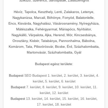
Szikszó, Szerencs, Sárospatak, Zalaszentgrót
Hévíz, Tapolca, Keszthely, Lenti, Zalakaros, Letenye,
Nagykanizsa, Marcali, Böhönye, Fonyód, Balatonlelle,
Encs, Kisvárda, Nagyhalász, Vásárosnamény, Nyíregyháza,
Mátészalka, Fehérgyarmat, Máriapócs, Nyírbátor,
Nagykálló, Várpalota, Ajka, Herend, Mór, Kincsesbánya,
Oroszlány, Kisbér, Tatabánya, Pannonhalma, Bábolna,
Komárom, Tata, Pilisvörösvár, Bicske, Érd, Százhalombatta,
Martonvásár, Százhalombatta, Gyál
Budapest egész területe:
Budapest
SEO Budapest 1. kerület
,
2. kerület
,
3. kerület
,
4.
kerület
,
5. kerület
,
6. kerület
Budapest
7. kerület
,
8. kerület
,
9. kerület
,
10. kerület
,
11.
kerület
,
12. kerület
Budapest
13. kerület
,
14. kerület
,
15. kerület
,
16. kerület
,
17. kerület
,
18. kerület