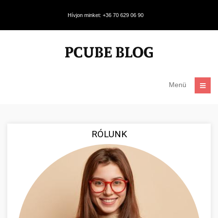
Hívjon minket: +36 70 629 06 90
Menü
RÓLUNK