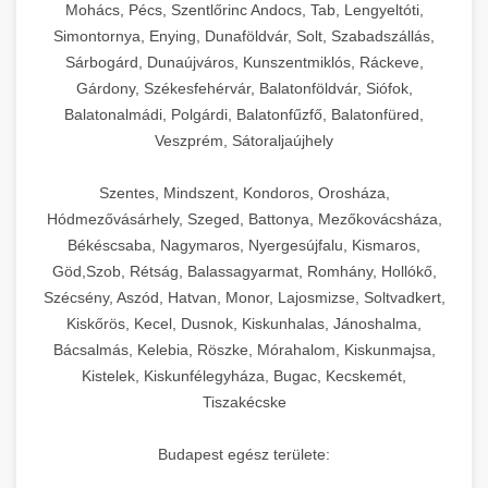
Mohács, Pécs, Szentlőrinc Andocs, Tab, Lengyeltóti,
Simontornya, Enying, Dunaföldvár, Solt, Szabadszállás,
Sárbogárd, Dunaújváros, Kunszentmiklós, Ráckeve,
Gárdony, Székesfehérvár, Balatonföldvár, Siófok,
Balatonalmádi, Polgárdi, Balatonfűzfő, Balatonfüred,
Veszprém, Sátoraljaújhely
Szentes, Mindszent, Kondoros, Orosháza,
Hódmezővásárhely, Szeged, Battonya, Mezőkovácsháza,
Békéscsaba, Nagymaros, Nyergesújfalu, Kismaros,
Göd,Szob, Rétság, Balassagyarmat, Romhány, Hollókő,
Szécsény, Aszód, Hatvan, Monor, Lajosmizse, Soltvadkert,
Kiskőrös, Kecel, Dusnok, Kiskunhalas, Jánoshalma,
Bácsalmás, Kelebia, Röszke, Mórahalom, Kiskunmajsa,
Kistelek, Kiskunfélegyháza, Bugac, Kecskemét,
Tiszakécske
Budapest egész területe: