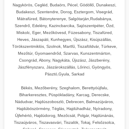
Nagykörös, Cegléd, Budaörs, Pécel, Gödöllő, Dunakeszi,
Budakeszi, Szentendre, Dorog, Esztergom, Visegrád,
Mátrafüred, Bátonyterenye, Salgótarján,Rudabánya,
Szendrő, Edelény, Kazincbarcika, Sajószentpéter, Ózd,
Miskolc, Eger, Mezőkövesd, Füzesabony, Tiszafüred,
Heves, Jászapáti, Kunhegyes, Újszász, Kisújszállás,
Törökszentmiklós, Szolnok, Martfű, Tiszaföldvár, Túrkeve,
Mezőtúr, Gyomaendrőd, Szarvas, Kunszentmárton,
Csongrád, Abony, Nagykáta, Újszász, Jászberény,
Jászfényszaru, Jászárokszállás, Lőrinci, Gyöngyös,
Pásztó,Gyula, Sarkad
Békés, Mezőberény, Szeghalom, Berettyóújfalu,
Biharkeresztes, Püspökladány, Karcag, Derecske,
Nádudvar, Hajdúszoboszló, Debrecen, Balmazújváros,
Hajdúböszörmény, Téglás, Hajdúhadház, Nyíradony,
Újfehértó, Hajdúdorog, Mezőcsát, Polgár, Hajdúnánás,
Tiszaújváros, Tiszavasvári, Tiszalök, Tokaj, Felsőzsolca,