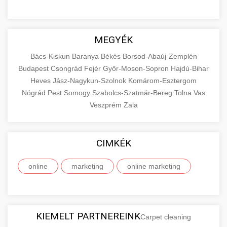
MEGYÉK
Bács-Kiskun
Baranya
Békés
Borsod-Abaúj-Zemplén
Budapest
Csongrád
Fejér
Győr-Moson-Sopron
Hajdú-Bihar
Heves
Jász-Nagykun-Szolnok
Komárom-Esztergom
Nógrád
Pest
Somogy
Szabolcs-Szatmár-Bereg
Tolna
Vas
Veszprém
Zala
CIMKÉK
online
marketing
online marketing
KIEMELT PARTNEREINK
Carpet cleaning