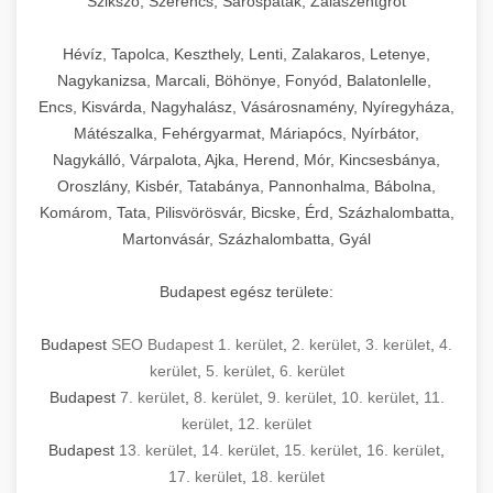
Szikszó, Szerencs, Sárospatak, Zalaszentgrót
Hévíz, Tapolca, Keszthely, Lenti, Zalakaros, Letenye,
Nagykanizsa, Marcali, Böhönye, Fonyód, Balatonlelle,
Encs, Kisvárda, Nagyhalász, Vásárosnamény, Nyíregyháza,
Mátészalka, Fehérgyarmat, Máriapócs, Nyírbátor,
Nagykálló, Várpalota, Ajka, Herend, Mór, Kincsesbánya,
Oroszlány, Kisbér, Tatabánya, Pannonhalma, Bábolna,
Komárom, Tata, Pilisvörösvár, Bicske, Érd, Százhalombatta,
Martonvásár, Százhalombatta, Gyál
Budapest egész területe:
Budapest
SEO Budapest 1. kerület
,
2. kerület
,
3. kerület
,
4.
kerület
,
5. kerület
,
6. kerület
Budapest
7. kerület
,
8. kerület
,
9. kerület
,
10. kerület
,
11.
kerület
,
12. kerület
Budapest
13. kerület
,
14. kerület
,
15. kerület
,
16. kerület
,
17. kerület
,
18. kerület