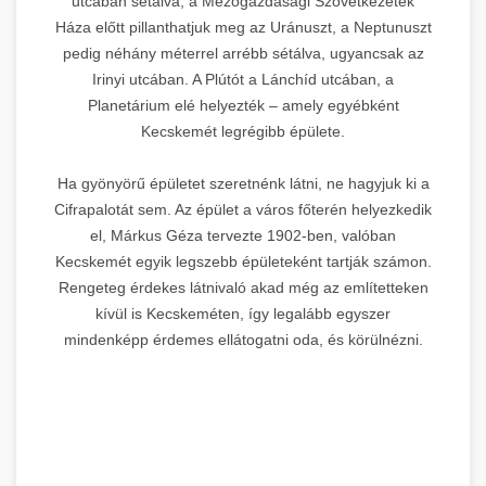
utcában sétálva, a Mezőgazdasági Szövetkezetek
Háza előtt pillanthatjuk meg az Uránuszt, a Neptunuszt
pedig néhány méterrel arrébb sétálva, ugyancsak az
Irinyi utcában. A Plútót a Lánchíd utcában, a
Planetárium elé helyezték – amely egyébként
Kecskemét legrégibb épülete.
Ha gyönyörű épületet szeretnénk látni, ne hagyjuk ki a
Cifrapalotát sem. Az épület a város főterén helyezkedik
el, Márkus Géza tervezte 1902-ben, valóban
Kecskemét egyik legszebb épületeként tartják számon.
Rengeteg érdekes látnivaló akad még az említetteken
kívül is Kecskeméten, így legalább egyszer
mindenképp érdemes ellátogatni oda, és körülnézni.