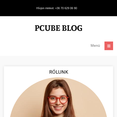
Hívjon minket: +36 70 629 06 90
Menü
RÓLUNK