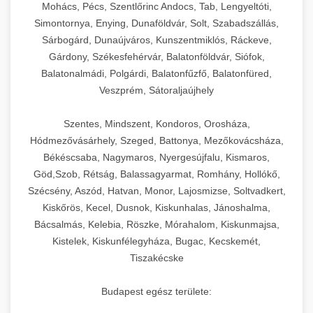
Mohács, Pécs, Szentlőrinc Andocs, Tab, Lengyeltóti,
Simontornya, Enying, Dunaföldvár, Solt, Szabadszállás,
Sárbogárd, Dunaújváros, Kunszentmiklós, Ráckeve,
Gárdony, Székesfehérvár, Balatonföldvár, Siófok,
Balatonalmádi, Polgárdi, Balatonfűzfő, Balatonfüred,
Veszprém, Sátoraljaújhely
Szentes, Mindszent, Kondoros, Orosháza,
Hódmezővásárhely, Szeged, Battonya, Mezőkovácsháza,
Békéscsaba, Nagymaros, Nyergesújfalu, Kismaros,
Göd,Szob, Rétság, Balassagyarmat, Romhány, Hollókő,
Szécsény, Aszód, Hatvan, Monor, Lajosmizse, Soltvadkert,
Kiskőrös, Kecel, Dusnok, Kiskunhalas, Jánoshalma,
Bácsalmás, Kelebia, Röszke, Mórahalom, Kiskunmajsa,
Kistelek, Kiskunfélegyháza, Bugac, Kecskemét,
Tiszakécske
Budapest egész területe: