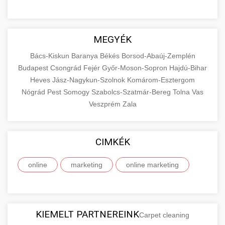
MEGYÉK
Bács-Kiskun
Baranya
Békés
Borsod-Abaúj-Zemplén
Budapest
Csongrád
Fejér
Győr-Moson-Sopron
Hajdú-Bihar
Heves
Jász-Nagykun-Szolnok
Komárom-Esztergom
Nógrád
Pest
Somogy
Szabolcs-Szatmár-Bereg
Tolna
Vas
Veszprém
Zala
CIMKÉK
online
marketing
online marketing
KIEMELT PARTNEREINK
Carpet cleaning