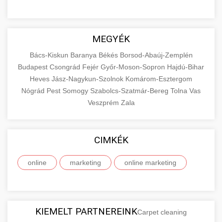
MEGYÉK
Bács-Kiskun
Baranya
Békés
Borsod-Abaúj-Zemplén
Budapest
Csongrád
Fejér
Győr-Moson-Sopron
Hajdú-Bihar
Heves
Jász-Nagykun-Szolnok
Komárom-Esztergom
Nógrád
Pest
Somogy
Szabolcs-Szatmár-Bereg
Tolna
Vas
Veszprém
Zala
CIMKÉK
online
marketing
online marketing
KIEMELT PARTNEREINK
Carpet cleaning