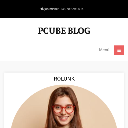
Hívjon minket: +36 70 629 06 90
Menü
RÓLUNK