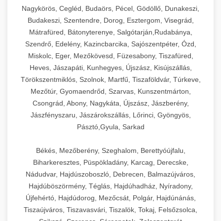
Nagykörös, Cegléd, Budaörs, Pécel, Gödöllő, Dunakeszi,
Budakeszi, Szentendre, Dorog, Esztergom, Visegrád,
Mátrafüred, Bátonyterenye, Salgótarján,Rudabánya,
Szendrő, Edelény, Kazincbarcika, Sajószentpéter, Ózd,
Miskolc, Eger, Mezőkövesd, Füzesabony, Tiszafüred,
Heves, Jászapáti, Kunhegyes, Újszász, Kisújszállás,
Törökszentmiklós, Szolnok, Martfű, Tiszaföldvár, Túrkeve,
Mezőtúr, Gyomaendrőd, Szarvas, Kunszentmárton,
Csongrád, Abony, Nagykáta, Újszász, Jászberény,
Jászfényszaru, Jászárokszállás, Lőrinci, Gyöngyös,
Pásztó,Gyula, Sarkad
Békés, Mezőberény, Szeghalom, Berettyóújfalu,
Biharkeresztes, Püspökladány, Karcag, Derecske,
Nádudvar, Hajdúszoboszló, Debrecen, Balmazújváros,
Hajdúböszörmény, Téglás, Hajdúhadház, Nyíradony,
Újfehértó, Hajdúdorog, Mezőcsát, Polgár, Hajdúnánás,
Tiszaújváros, Tiszavasvári, Tiszalök, Tokaj, Felsőzsolca,