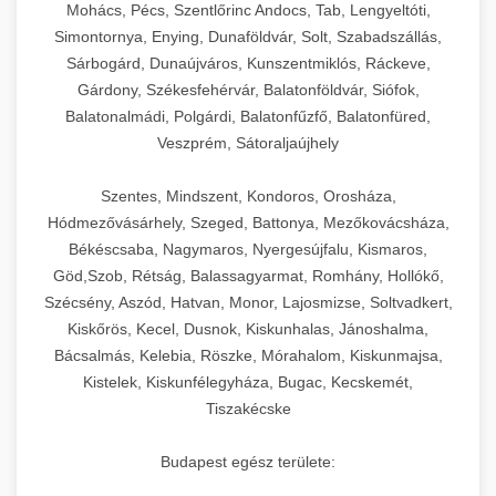
Mohács, Pécs, Szentlőrinc Andocs, Tab, Lengyeltóti,
Simontornya, Enying, Dunaföldvár, Solt, Szabadszállás,
Sárbogárd, Dunaújváros, Kunszentmiklós, Ráckeve,
Gárdony, Székesfehérvár, Balatonföldvár, Siófok,
Balatonalmádi, Polgárdi, Balatonfűzfő, Balatonfüred,
Veszprém, Sátoraljaújhely
Szentes, Mindszent, Kondoros, Orosháza,
Hódmezővásárhely, Szeged, Battonya, Mezőkovácsháza,
Békéscsaba, Nagymaros, Nyergesújfalu, Kismaros,
Göd,Szob, Rétság, Balassagyarmat, Romhány, Hollókő,
Szécsény, Aszód, Hatvan, Monor, Lajosmizse, Soltvadkert,
Kiskőrös, Kecel, Dusnok, Kiskunhalas, Jánoshalma,
Bácsalmás, Kelebia, Röszke, Mórahalom, Kiskunmajsa,
Kistelek, Kiskunfélegyháza, Bugac, Kecskemét,
Tiszakécske
Budapest egész területe: