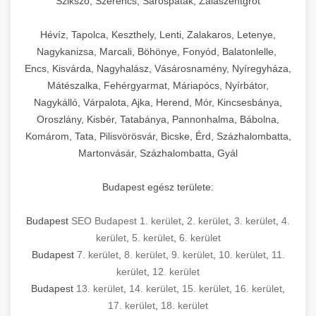
Szikszó, Szerencs, Sárospatak, Zalaszentgrót
Hévíz, Tapolca, Keszthely, Lenti, Zalakaros, Letenye,
Nagykanizsa, Marcali, Böhönye, Fonyód, Balatonlelle,
Encs, Kisvárda, Nagyhalász, Vásárosnamény, Nyíregyháza,
Mátészalka, Fehérgyarmat, Máriapócs, Nyírbátor,
Nagykálló, Várpalota, Ajka, Herend, Mór, Kincsesbánya,
Oroszlány, Kisbér, Tatabánya, Pannonhalma, Bábolna,
Komárom, Tata, Pilisvörösvár, Bicske, Érd, Százhalombatta,
Martonvásár, Százhalombatta, Gyál
Budapest egész területe:
Budapest
SEO Budapest 1. kerület
,
2. kerület
,
3. kerület
,
4.
kerület
,
5. kerület
,
6. kerület
Budapest
7. kerület
,
8. kerület
,
9. kerület
,
10. kerület
,
11.
kerület
,
12. kerület
Budapest
13. kerület
,
14. kerület
,
15. kerület
,
16. kerület
,
17. kerület
,
18. kerület