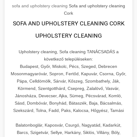
sofa and upholstery cleaning
Sofa and upholstery cleaning
Cork
SOFA AND UPHOLSTERY CLEANING CORK
UPHOLSTERY CLEANING
Upholstery cleaning, Sofa cleaning TANÁCSADÁS a
következő településeken:
Budapest, Győr, Miskolc, Pécs, Szeged, Debrecen
Mosonmagyaróvár, Sopron, Fertőd, Kapuvár, Csorna, Győr,
Pápa, Celldömölk, Sárvár, Kőszeg, Szombathely, Ják,
Körmend, Szentgotthárd, Csepreg, Zalalövő, Vasvár,
Jánosháza, Devecser, Ajka, Sümeg, Pécsvárad, Komló,
Sásd, Dombóvár, Bonyhád, Bátaszék, Baja, Bácsalmás,
Szekszárd, Tolna, Fadd, Paks, Kalocsa, Hőgyész, Tamási
Balatonboglár, Kaposvár, Csurgó, Nagyatád, Kadarkút,
Barcs, Szigetvár, Sellye, Harkány, Siklós, Villány, Bóly,