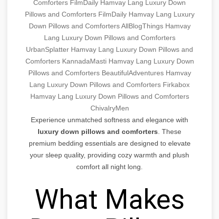
Comforters FilmDaily
Hamvay Lang Luxury Down
Pillows and Comforters FilmDaily
Hamvay Lang Luxury
Down Pillows and Comforters AllBlogThings
Hamvay
Lang Luxury Down Pillows and Comforters
UrbanSplatter
Hamvay Lang Luxury Down Pillows and
Comforters KannadaMasti
Hamvay Lang Luxury Down
Pillows and Comforters BeautifulAdventures
Hamvay
Lang Luxury Down Pillows and Comforters Firkabox
Hamvay Lang Luxury Down Pillows and Comforters
ChivalryMen
Experience unmatched softness and elegance with
luxury down pillows and comforters
. These
premium bedding essentials are designed to elevate
your sleep quality, providing cozy warmth and plush
comfort all night long.
What Makes