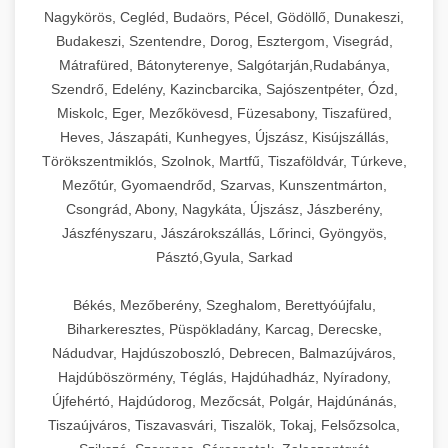
Nagykörös, Cegléd, Budaörs, Pécel, Gödöllő, Dunakeszi,
Budakeszi, Szentendre, Dorog, Esztergom, Visegrád,
Mátrafüred, Bátonyterenye, Salgótarján,Rudabánya,
Szendrő, Edelény, Kazincbarcika, Sajószentpéter, Ózd,
Miskolc, Eger, Mezőkövesd, Füzesabony, Tiszafüred,
Heves, Jászapáti, Kunhegyes, Újszász, Kisújszállás,
Törökszentmiklós, Szolnok, Martfű, Tiszaföldvár, Túrkeve,
Mezőtúr, Gyomaendrőd, Szarvas, Kunszentmárton,
Csongrád, Abony, Nagykáta, Újszász, Jászberény,
Jászfényszaru, Jászárokszállás, Lőrinci, Gyöngyös,
Pásztó,Gyula, Sarkad
Békés, Mezőberény, Szeghalom, Berettyóújfalu,
Biharkeresztes, Püspökladány, Karcag, Derecske,
Nádudvar, Hajdúszoboszló, Debrecen, Balmazújváros,
Hajdúböszörmény, Téglás, Hajdúhadház, Nyíradony,
Újfehértó, Hajdúdorog, Mezőcsát, Polgár, Hajdúnánás,
Tiszaújváros, Tiszavasvári, Tiszalök, Tokaj, Felsőzsolca,