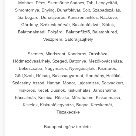
Mohács, Pécs, Szentlőrinc Andocs, Tab, Lengyeltóti,
Simontornya, Enying, Dunaföldvár, Solt, Szabadszállás,
Sárbogárd, Dunaújváros, Kunszentmiklós, Ráckeve,
Gárdony, Székesfehérvár, Balatonföldvár, Siófok,
Balatonalmádi, Polgárdi, Balatonfűzfő, Balatonfüred,
Veszprém, Sátoraljaújhely
Szentes, Mindszent, Kondoros, Orosháza,
Hódmezővásárhely, Szeged, Battonya, Mezőkovácsháza,
Békéscsaba, Nagymaros, Nyergesújfalu, Kismaros,
Göd,Szob, Rétság, Balassagyarmat, Romhány, Hollókő,
Szécsény, Aszód, Hatvan, Monor, Lajosmizse, Soltvadkert,
Kiskőrös, Kecel, Dusnok, Kiskunhalas, Jánoshalma,
Bácsalmás, Kelebia, Röszke, Mórahalom, Kiskunmajsa,
Kistelek, Kiskunfélegyháza, Bugac, Kecskemét,
Tiszakécske
Budapest egész területe: