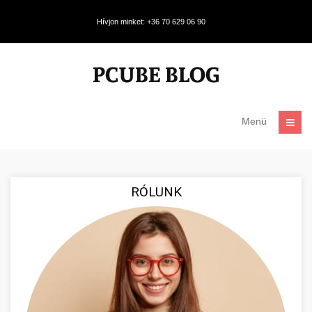
Hívjon minket: +36 70 629 06 90
Menü
RÓLUNK