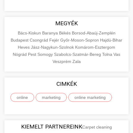
MEGYÉK
Bács-Kiskun
Baranya
Békés
Borsod-Abaúj-Zemplén
Budapest
Csongrád
Fejér
Győr-Moson-Sopron
Hajdú-Bihar
Heves
Jász-Nagykun-Szolnok
Komárom-Esztergom
Nógrád
Pest
Somogy
Szabolcs-Szatmár-Bereg
Tolna
Vas
Veszprém
Zala
CIMKÉK
online
marketing
online marketing
KIEMELT PARTNEREINK
Carpet cleaning