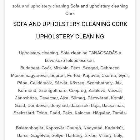
sofa and upholstery cleaning
Sofa and upholstery cleaning
Cork
SOFA AND UPHOLSTERY CLEANING CORK
UPHOLSTERY CLEANING
Upholstery cleaning, Sofa cleaning TANÁCSADÁS a
következő településeken:
Budapest, Győr, Miskolc, Pécs, Szeged, Debrecen
Mosonmagyaróvár, Sopron, Fertőd, Kapuvár, Csorna, Győr,
Pápa, Celldömölk, Sárvár, Kőszeg, Szombathely, Ják,
Körmend, Szentgotthárd, Csepreg, Zalalövő, Vasvár,
Jánosháza, Devecser, Ajka, Sümeg, Pécsvárad, Komló,
Sásd, Dombóvár, Bonyhád, Bátaszék, Baja, Bácsalmás,
Szekszárd, Tolna, Fadd, Paks, Kalocsa, Hőgyész, Tamási
Balatonboglár, Kaposvár, Csurgó, Nagyatád, Kadarkút,
Barcs, Szigetvár, Sellye, Harkány, Siklós, Villány, Bóly,