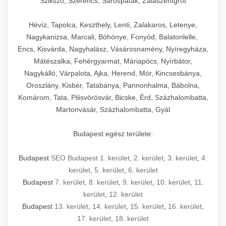
Szikszó, Szerencs, Sárospatak, Zalaszentgrót
Hévíz, Tapolca, Keszthely, Lenti, Zalakaros, Letenye,
Nagykanizsa, Marcali, Böhönye, Fonyód, Balatonlelle,
Encs, Kisvárda, Nagyhalász, Vásárosnamény, Nyíregyháza,
Mátészalka, Fehérgyarmat, Máriapócs, Nyírbátor,
Nagykálló, Várpalota, Ajka, Herend, Mór, Kincsesbánya,
Oroszlány, Kisbér, Tatabánya, Pannonhalma, Bábolna,
Komárom, Tata, Pilisvörösvár, Bicske, Érd, Százhalombatta,
Martonvásár, Százhalombatta, Gyál
Budapest egész területe:
Budapest
SEO Budapest 1. kerület
,
2. kerület
,
3. kerület
,
4.
kerület
,
5. kerület
,
6. kerület
Budapest
7. kerület
,
8. kerület
,
9. kerület
,
10. kerület
,
11.
kerület
,
12. kerület
Budapest
13. kerület
,
14. kerület
,
15. kerület
,
16. kerület
,
17. kerület
,
18. kerület