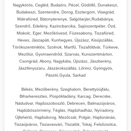
Nagykörös, Cegléd, Budaörs, Pécel, Gödöllő, Dunakeszi,
Budakeszi, Szentendre, Dorog, Esztergom, Visegrád,
Mátrafüred, Bátonyterenye, Salgótarján,Rudabánya,
Szendrő, Edelény, Kazincbarcika, Sajószentpéter, Ózd,
Miskolc, Eger, Mezőkövesd, Füzesabony, Tiszafüred,
Heves, Jászapáti, Kunhegyes, Újszász, Kisújszállás,
Törökszentmiklós, Szolnok, Martfű, Tiszaföldvár, Túrkeve,
Mezőtúr, Gyomaendrőd, Szarvas, Kunszentmárton,
Csongrád, Abony, Nagykáta, Újszász, Jászberény,
Jászfényszaru, Jászárokszállás, Lőrinci, Gyöngyös,
Pásztó,Gyula, Sarkad
Békés, Mezőberény, Szeghalom, Berettyóújfalu,
Biharkeresztes, Püspökladány, Karcag, Derecske,
Nádudvar, Hajdúszoboszló, Debrecen, Balmazújváros,
Hajdúböszörmény, Téglás, Hajdúhadház, Nyíradony,
Újfehértó, Hajdúdorog, Mezőcsát, Polgár, Hajdúnánás,
Tiszaújváros, Tiszavasvári, Tiszalök, Tokaj, Felsőzsolca,