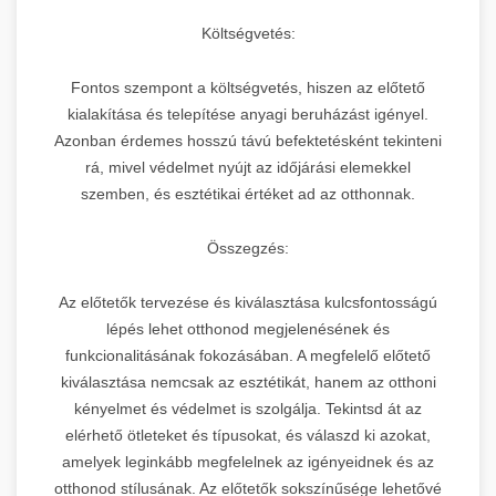
Költségvetés:
Fontos szempont a költségvetés, hiszen az előtető
kialakítása és telepítése anyagi beruházást igényel.
Azonban érdemes hosszú távú befektetésként tekinteni
rá, mivel védelmet nyújt az időjárási elemekkel
szemben, és esztétikai értéket ad az otthonnak.
Összegzés:
Az előtetők tervezése és kiválasztása kulcsfontosságú
lépés lehet otthonod megjelenésének és
funkcionalitásának fokozásában. A megfelelő előtető
kiválasztása nemcsak az esztétikát, hanem az otthoni
kényelmet és védelmet is szolgálja. Tekintsd át az
elérhető ötleteket és típusokat, és válaszd ki azokat,
amelyek leginkább megfelelnek az igényeidnek és az
otthonod stílusának. Az előtetők sokszínűsége lehetővé