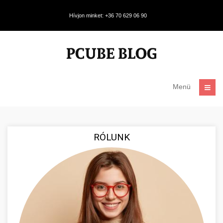
Hívjon minket: +36 70 629 06 90
Menü
RÓLUNK