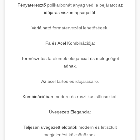
Fényáteresztő
polikarbonát anyag védi a bejáratot
az
időjárás viszontagságaitól.
Variálható
formatervezési lehetőségek.
Fa és Acél Kombinációja:
Természetes
fa elemek eleganciát
és melegséget
adnak.
Az
acél tartós és időjárásálló.
Kombinációban
modern és rusztikus stílusokkal.
Üvegezett Elegancia:
Teljesen üvegezett előtetők modern és
letisztult
megjelenést kölcsönöznek.