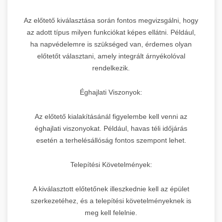
Az előtető kiválasztása során fontos megvizsgálni, hogy
az adott típus milyen funkciókat képes ellátni. Például,
ha napvédelemre is szükséged van, érdemes olyan
előtetőt választani, amely integrált árnyékolóval
rendelkezik.
Éghajlati Viszonyok:
Az előtető kialakításánál figyelembe kell venni az
éghajlati viszonyokat. Például, havas téli időjárás
esetén a terhelésállóság fontos szempont lehet.
Telepítési Követelmények:
A kiválasztott előtetőnek illeszkednie kell az épület
szerkezetéhez, és a telepítési követelményeknek is
meg kell felelnie.