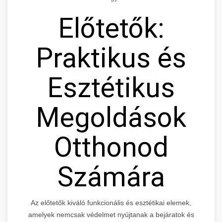
Előtetők:
Praktikus és
Esztétikus
Megoldások
Otthonod
Számára
Az előtetők kiváló funkcionális és esztétikai elemek,
amelyek nemcsak védelmet nyújtanak a bejáratok és