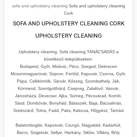
sofa and upholstery cleaning
Sofa and upholstery cleaning
Cork
SOFA AND UPHOLSTERY CLEANING CORK
UPHOLSTERY CLEANING
Upholstery cleaning, Sofa cleaning TANÁCSADÁS a
következő településeken:
Budapest, Győr, Miskolc, Pécs, Szeged, Debrecen
Mosonmagyaróvár, Sopron, Fertőd, Kapuvár, Csorna, Győr,
Pápa, Celldömölk, Sárvár, Kőszeg, Szombathely, Ják,
Körmend, Szentgotthárd, Csepreg, Zalalövő, Vasvár,
Jánosháza, Devecser, Ajka, Sümeg, Pécsvárad, Komló,
Sásd, Dombóvár, Bonyhád, Bátaszék, Baja, Bácsalmás,
Szekszárd, Tolna, Fadd, Paks, Kalocsa, Hőgyész, Tamási
Balatonboglár, Kaposvár, Csurgó, Nagyatád, Kadarkút,
Barcs, Szigetvár, Sellye, Harkány, Siklós, Villány, Bóly,