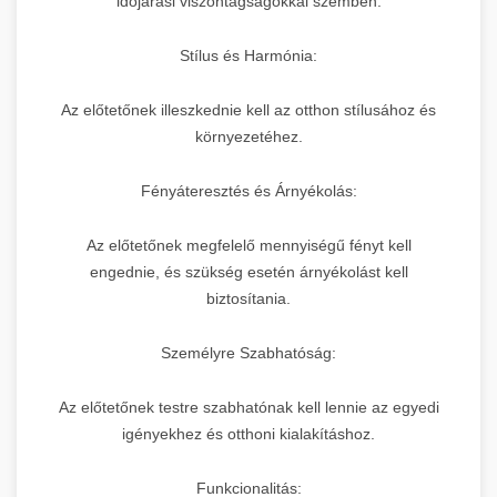
időjárási viszontagságokkal szemben.
Stílus és Harmónia:
Az előtetőnek illeszkednie kell az otthon stílusához és
környezetéhez.
Fényáteresztés és Árnyékolás:
Az előtetőnek megfelelő mennyiségű fényt kell
engednie, és szükség esetén árnyékolást kell
biztosítania.
Személyre Szabhatóság:
Az előtetőnek testre szabhatónak kell lennie az egyedi
igényekhez és otthoni kialakításhoz.
Funkcionalitás: