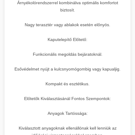
Árnyékolórendszerrel kombinálva optimális komfortot
biztosít.
Nagy terasztér vagy ablakok esetén előnyös.
Kaputelepítő Előtető:
Funkcionális megoldás bejáratoknál.
Esővédelmet nyújt a kulcsnyomógombig vagy kapualjig.
Kompakt és esztétikus.
Előtetők Kiválasztásánál Fontos Szempontok:
Anyagok Tartóssága:
Kiválasztott anyagoknak ellenállónak kell lenniük az