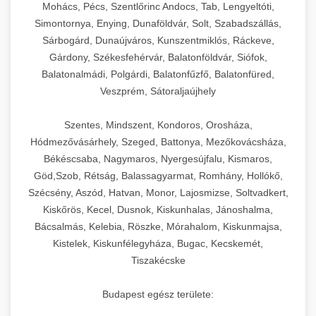
Mohács, Pécs, Szentlőrinc Andocs, Tab, Lengyeltóti,
Simontornya, Enying, Dunaföldvár, Solt, Szabadszállás,
Sárbogárd, Dunaújváros, Kunszentmiklós, Ráckeve,
Gárdony, Székesfehérvár, Balatonföldvár, Siófok,
Balatonalmádi, Polgárdi, Balatonfűzfő, Balatonfüred,
Veszprém, Sátoraljaújhely
Szentes, Mindszent, Kondoros, Orosháza,
Hódmezővásárhely, Szeged, Battonya, Mezőkovácsháza,
Békéscsaba, Nagymaros, Nyergesújfalu, Kismaros,
Göd,Szob, Rétság, Balassagyarmat, Romhány, Hollókő,
Szécsény, Aszód, Hatvan, Monor, Lajosmizse, Soltvadkert,
Kiskőrös, Kecel, Dusnok, Kiskunhalas, Jánoshalma,
Bácsalmás, Kelebia, Röszke, Mórahalom, Kiskunmajsa,
Kistelek, Kiskunfélegyháza, Bugac, Kecskemét,
Tiszakécske
Budapest egész területe: