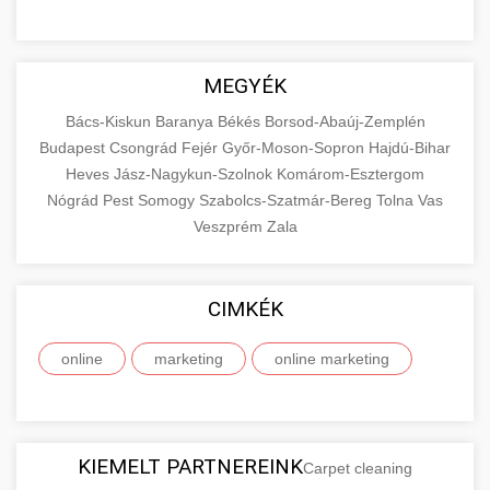
MEGYÉK
Bács-Kiskun
Baranya
Békés
Borsod-Abaúj-Zemplén
Budapest
Csongrád
Fejér
Győr-Moson-Sopron
Hajdú-Bihar
Heves
Jász-Nagykun-Szolnok
Komárom-Esztergom
Nógrád
Pest
Somogy
Szabolcs-Szatmár-Bereg
Tolna
Vas
Veszprém
Zala
CIMKÉK
online
marketing
online marketing
KIEMELT PARTNEREINK
Carpet cleaning