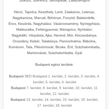
Szikszó, Szerencs, Sárospatak, Zalaszentgrót
Hévíz, Tapolca, Keszthely, Lenti, Zalakaros, Letenye,
Nagykanizsa, Marcali, Böhönye, Fonyód, Balatonlelle,
Encs, Kisvárda, Nagyhalász, Vásárosnamény, Nyíregyháza,
Mátészalka, Fehérgyarmat, Máriapócs, Nyírbátor,
Nagykálló, Várpalota, Ajka, Herend, Mór, Kincsesbánya,
Oroszlány, Kisbér, Tatabánya, Pannonhalma, Bábolna,
Komárom, Tata, Pilisvörösvár, Bicske, Érd, Százhalombatta,
Martonvásár, Százhalombatta, Gyál
Budapest egész területe:
Budapest
SEO Budapest 1. kerület
,
2. kerület
,
3. kerület
,
4.
kerület
,
5. kerület
,
6. kerület
Budapest
7. kerület
,
8. kerület
,
9. kerület
,
10. kerület
,
11.
kerület
,
12. kerület
Budapest
13. kerület
,
14. kerület
,
15. kerület
,
16. kerület
,
17. kerület
,
18. kerület