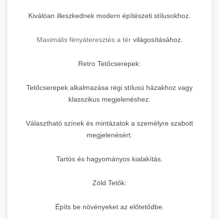
Kiválóan illeszkednek modern építészeti stílusokhoz.
Maximális fényáteresztés a tér
világosításához.
Retro Tetőcserepek:
Tetőcserepek alkalmazása régi stílusú házakhoz vagy
klasszikus megjelenéshez.
Választható színek és mintázatok a személyre szabott
megjelenésért.
Tartós és hagyományos kialakítás.
Zöld Tetők:
Építs be növényeket az előtetődbe.