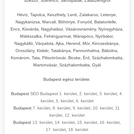
Szikszó, Szerencs, Sárospatak, Zalaszentgrót
Hévíz, Tapolca, Keszthely, Lenti, Zalakaros, Letenye,
Nagykanizsa, Marcali, Böhönye, Fonyód, Balatonlelle,
Encs, Kisvárda, Nagyhalász, Vásárosnamény, Nyíregyháza,
Mátészalka, Fehérgyarmat, Máriapócs, Nyírbátor,
Nagykálló, Várpalota, Ajka, Herend, Mór, Kincsesbánya,
Oroszlány, Kisbér, Tatabánya, Pannonhalma, Bábolna,
Komárom, Tata, Pilisvörösvár, Bicske, Érd, Százhalombatta,
Martonvásár, Százhalombatta, Gyál
Budapest egész területe:
Budapest
SEO Budapest 1. kerület
,
2. kerület
,
3. kerület
,
4.
kerület
,
5. kerület
,
6. kerület
Budapest
7. kerület
,
8. kerület
,
9. kerület
,
10. kerület
,
11.
kerület
,
12. kerület
Budapest
13. kerület
,
14. kerület
,
15. kerület
,
16. kerület
,
17. kerület
,
18. kerület