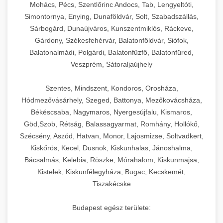
Mohács, Pécs, Szentlőrinc Andocs, Tab, Lengyeltóti,
Simontornya, Enying, Dunaföldvár, Solt, Szabadszállás,
Sárbogárd, Dunaújváros, Kunszentmiklós, Ráckeve,
Gárdony, Székesfehérvár, Balatonföldvár, Siófok,
Balatonalmádi, Polgárdi, Balatonfűzfő, Balatonfüred,
Veszprém, Sátoraljaújhely
Szentes, Mindszent, Kondoros, Orosháza,
Hódmezővásárhely, Szeged, Battonya, Mezőkovácsháza,
Békéscsaba, Nagymaros, Nyergesújfalu, Kismaros,
Göd,Szob, Rétság, Balassagyarmat, Romhány, Hollókő,
Szécsény, Aszód, Hatvan, Monor, Lajosmizse, Soltvadkert,
Kiskőrös, Kecel, Dusnok, Kiskunhalas, Jánoshalma,
Bácsalmás, Kelebia, Röszke, Mórahalom, Kiskunmajsa,
Kistelek, Kiskunfélegyháza, Bugac, Kecskemét,
Tiszakécske
Budapest egész területe: