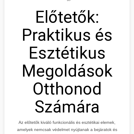
Előtetők:
Praktikus és
Esztétikus
Megoldások
Otthonod
Számára
Az előtetők kiváló funkcionális és esztétikai elemek,
amelyek nemcsak védelmet nyújtanak a bejáratok és