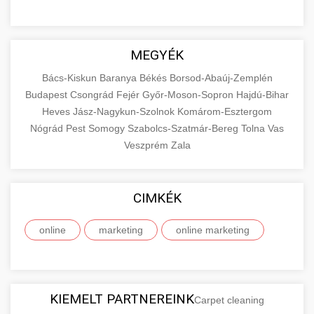
MEGYÉK
Bács-Kiskun
Baranya
Békés
Borsod-Abaúj-Zemplén
Budapest
Csongrád
Fejér
Győr-Moson-Sopron
Hajdú-Bihar
Heves
Jász-Nagykun-Szolnok
Komárom-Esztergom
Nógrád
Pest
Somogy
Szabolcs-Szatmár-Bereg
Tolna
Vas
Veszprém
Zala
CIMKÉK
online
marketing
online marketing
KIEMELT PARTNEREINK
Carpet cleaning