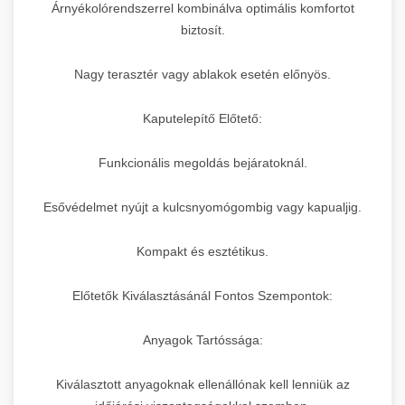
Árnyékolórendszerrel kombinálva optimális komfortot
biztosít.
Nagy terasztér vagy ablakok esetén előnyös.
Kaputelepítő Előtető:
Funkcionális megoldás bejáratoknál.
Esővédelmet nyújt a kulcsnyomógombig vagy kapualjig.
Kompakt és esztétikus.
Előtetők Kiválasztásánál Fontos Szempontok:
Anyagok Tartóssága:
Kiválasztott anyagoknak ellenállónak kell lenniük az