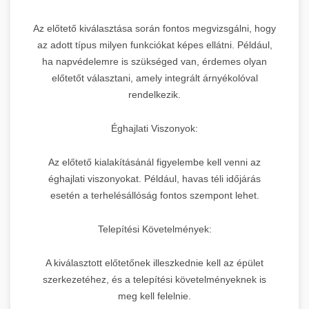
Az előtető kiválasztása során fontos megvizsgálni, hogy
az adott típus milyen funkciókat képes ellátni. Például,
ha napvédelemre is szükséged van, érdemes olyan
előtetőt választani, amely integrált árnyékolóval
rendelkezik.
Éghajlati Viszonyok:
Az előtető kialakításánál figyelembe kell venni az
éghajlati viszonyokat. Például, havas téli időjárás
esetén a terhelésállóság fontos szempont lehet.
Telepítési Követelmények:
A kiválasztott előtetőnek illeszkednie kell az épület
szerkezetéhez, és a telepítési követelményeknek is
meg kell felelnie.