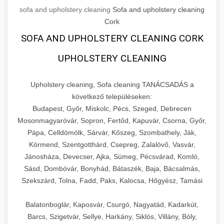
sofa and upholstery cleaning
Sofa and upholstery cleaning
Cork
SOFA AND UPHOLSTERY CLEANING CORK
UPHOLSTERY CLEANING
Upholstery cleaning, Sofa cleaning TANÁCSADÁS a
következő településeken:
Budapest, Győr, Miskolc, Pécs, Szeged, Debrecen
Mosonmagyaróvár, Sopron, Fertőd, Kapuvár, Csorna, Győr,
Pápa, Celldömölk, Sárvár, Kőszeg, Szombathely, Ják,
Körmend, Szentgotthárd, Csepreg, Zalalövő, Vasvár,
Jánosháza, Devecser, Ajka, Sümeg, Pécsvárad, Komló,
Sásd, Dombóvár, Bonyhád, Bátaszék, Baja, Bácsalmás,
Szekszárd, Tolna, Fadd, Paks, Kalocsa, Hőgyész, Tamási
Balatonboglár, Kaposvár, Csurgó, Nagyatád, Kadarkút,
Barcs, Szigetvár, Sellye, Harkány, Siklós, Villány, Bóly,