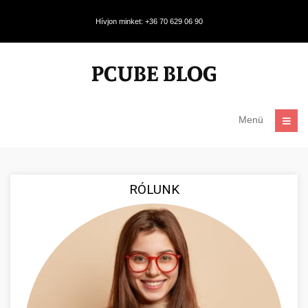
Hívjon minket: +36 70 629 06 90
Menü
RÓLUNK