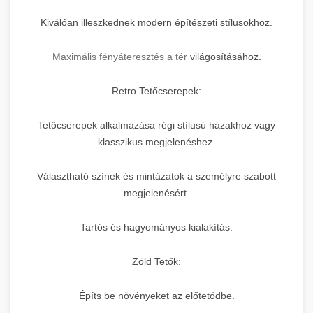
Kiválóan illeszkednek modern építészeti stílusokhoz.
Maximális fényáteresztés a tér
világosításához.
Retro Tetőcserepek:
Tetőcserepek alkalmazása régi stílusú házakhoz vagy
klasszikus megjelenéshez.
Választható színek és mintázatok a személyre szabott
megjelenésért.
Tartós és hagyományos kialakítás.
Zöld Tetők:
Építs be növényeket az előtetődbe.