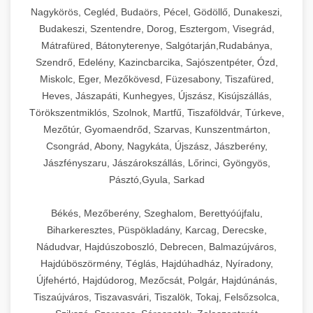
Nagykörös, Cegléd, Budaörs, Pécel, Gödöllő, Dunakeszi,
Budakeszi, Szentendre, Dorog, Esztergom, Visegrád,
Mátrafüred, Bátonyterenye, Salgótarján,Rudabánya,
Szendrő, Edelény, Kazincbarcika, Sajószentpéter, Ózd,
Miskolc, Eger, Mezőkövesd, Füzesabony, Tiszafüred,
Heves, Jászapáti, Kunhegyes, Újszász, Kisújszállás,
Törökszentmiklós, Szolnok, Martfű, Tiszaföldvár, Túrkeve,
Mezőtúr, Gyomaendrőd, Szarvas, Kunszentmárton,
Csongrád, Abony, Nagykáta, Újszász, Jászberény,
Jászfényszaru, Jászárokszállás, Lőrinci, Gyöngyös,
Pásztó,Gyula, Sarkad
Békés, Mezőberény, Szeghalom, Berettyóújfalu,
Biharkeresztes, Püspökladány, Karcag, Derecske,
Nádudvar, Hajdúszoboszló, Debrecen, Balmazújváros,
Hajdúböszörmény, Téglás, Hajdúhadház, Nyíradony,
Újfehértó, Hajdúdorog, Mezőcsát, Polgár, Hajdúnánás,
Tiszaújváros, Tiszavasvári, Tiszalök, Tokaj, Felsőzsolca,