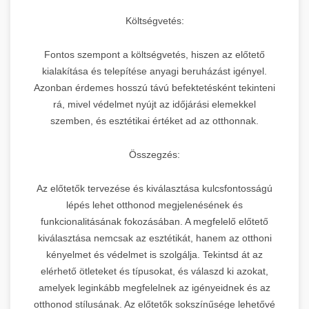
Költségvetés:
Fontos szempont a költségvetés, hiszen az előtető
kialakítása és telepítése anyagi beruházást igényel.
Azonban érdemes hosszú távú befektetésként tekinteni
rá, mivel védelmet nyújt az időjárási elemekkel
szemben, és esztétikai értéket ad az otthonnak.
Összegzés:
Az előtetők tervezése és kiválasztása kulcsfontosságú
lépés lehet otthonod megjelenésének és
funkcionalitásának fokozásában. A megfelelő előtető
kiválasztása nemcsak az esztétikát, hanem az otthoni
kényelmet és védelmet is szolgálja. Tekintsd át az
elérhető ötleteket és típusokat, és válaszd ki azokat,
amelyek leginkább megfelelnek az igényeidnek és az
otthonod stílusának. Az előtetők sokszínűsége lehetővé