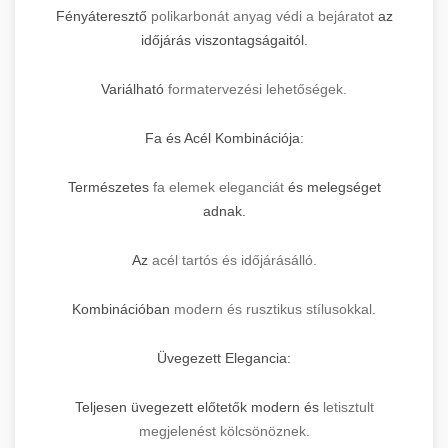
Fényáteresztő
polikarbonát anyag védi a bejáratot
az
időjárás viszontagságaitól.
Variálható
formatervezési lehetőségek.
Fa és Acél Kombinációja:
Természetes
fa elemek eleganciát
és melegséget
adnak.
Az
acél tartós és időjárásálló.
Kombinációban
modern és rusztikus stílusokkal.
Üvegezett Elegancia:
Teljesen üvegezett előtetők modern és
letisztult
megjelenést kölcsönöznek.