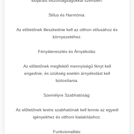
időjárási viszontagságokkal szemben.
Stílus és Harmónia:
Az előtetőnek illeszkednie kell az otthon stílusához és
környezetéhez.
Fényáteresztés és Árnyékolás:
Az előtetőnek megfelelő mennyiségű fényt kell
engednie, és szükség esetén árnyékolást kell
biztosítania.
Személyre Szabhatóság:
Az előtetőnek testre szabhatónak kell lennie az egyedi
igényekhez és otthoni kialakításhoz.
Funkcionalitás: