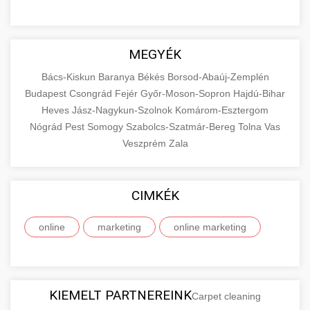
MEGYÉK
Bács-Kiskun
Baranya
Békés
Borsod-Abaúj-Zemplén
Budapest
Csongrád
Fejér
Győr-Moson-Sopron
Hajdú-Bihar
Heves
Jász-Nagykun-Szolnok
Komárom-Esztergom
Nógrád
Pest
Somogy
Szabolcs-Szatmár-Bereg
Tolna
Vas
Veszprém
Zala
CIMKÉK
online
marketing
online marketing
KIEMELT PARTNEREINK
Carpet cleaning