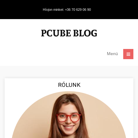
Hívjon minket: +36 70 629 06 90
Menü
RÓLUNK