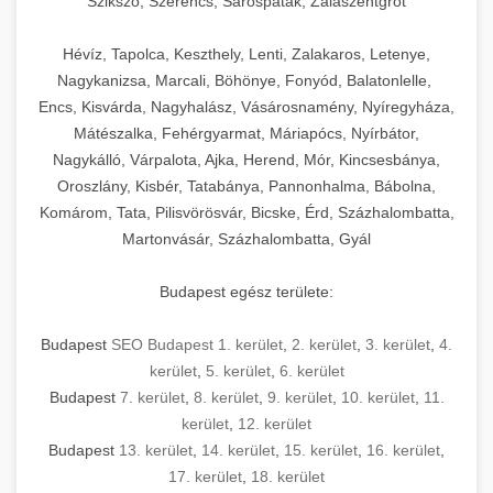
Szikszó, Szerencs, Sárospatak, Zalaszentgrót
Hévíz, Tapolca, Keszthely, Lenti, Zalakaros, Letenye,
Nagykanizsa, Marcali, Böhönye, Fonyód, Balatonlelle,
Encs, Kisvárda, Nagyhalász, Vásárosnamény, Nyíregyháza,
Mátészalka, Fehérgyarmat, Máriapócs, Nyírbátor,
Nagykálló, Várpalota, Ajka, Herend, Mór, Kincsesbánya,
Oroszlány, Kisbér, Tatabánya, Pannonhalma, Bábolna,
Komárom, Tata, Pilisvörösvár, Bicske, Érd, Százhalombatta,
Martonvásár, Százhalombatta, Gyál
Budapest egész területe:
Budapest
SEO Budapest 1. kerület
,
2. kerület
,
3. kerület
,
4.
kerület
,
5. kerület
,
6. kerület
Budapest
7. kerület
,
8. kerület
,
9. kerület
,
10. kerület
,
11.
kerület
,
12. kerület
Budapest
13. kerület
,
14. kerület
,
15. kerület
,
16. kerület
,
17. kerület
,
18. kerület