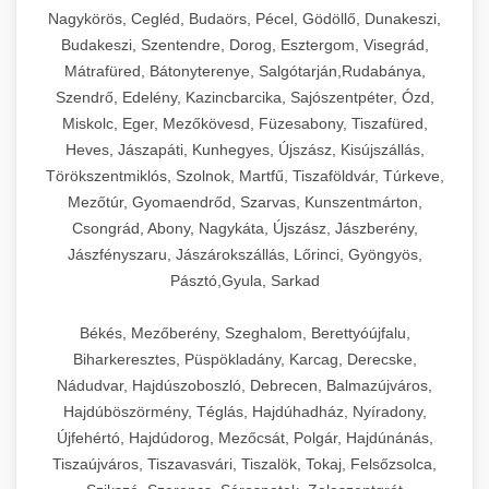
Nagykörös, Cegléd, Budaörs, Pécel, Gödöllő, Dunakeszi,
Budakeszi, Szentendre, Dorog, Esztergom, Visegrád,
Mátrafüred, Bátonyterenye, Salgótarján,Rudabánya,
Szendrő, Edelény, Kazincbarcika, Sajószentpéter, Ózd,
Miskolc, Eger, Mezőkövesd, Füzesabony, Tiszafüred,
Heves, Jászapáti, Kunhegyes, Újszász, Kisújszállás,
Törökszentmiklós, Szolnok, Martfű, Tiszaföldvár, Túrkeve,
Mezőtúr, Gyomaendrőd, Szarvas, Kunszentmárton,
Csongrád, Abony, Nagykáta, Újszász, Jászberény,
Jászfényszaru, Jászárokszállás, Lőrinci, Gyöngyös,
Pásztó,Gyula, Sarkad
Békés, Mezőberény, Szeghalom, Berettyóújfalu,
Biharkeresztes, Püspökladány, Karcag, Derecske,
Nádudvar, Hajdúszoboszló, Debrecen, Balmazújváros,
Hajdúböszörmény, Téglás, Hajdúhadház, Nyíradony,
Újfehértó, Hajdúdorog, Mezőcsát, Polgár, Hajdúnánás,
Tiszaújváros, Tiszavasvári, Tiszalök, Tokaj, Felsőzsolca,