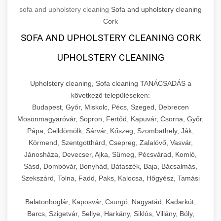
sofa and upholstery cleaning
Sofa and upholstery cleaning
Cork
SOFA AND UPHOLSTERY CLEANING CORK
UPHOLSTERY CLEANING
Upholstery cleaning, Sofa cleaning TANÁCSADÁS a
következő településeken:
Budapest, Győr, Miskolc, Pécs, Szeged, Debrecen
Mosonmagyaróvár, Sopron, Fertőd, Kapuvár, Csorna, Győr,
Pápa, Celldömölk, Sárvár, Kőszeg, Szombathely, Ják,
Körmend, Szentgotthárd, Csepreg, Zalalövő, Vasvár,
Jánosháza, Devecser, Ajka, Sümeg, Pécsvárad, Komló,
Sásd, Dombóvár, Bonyhád, Bátaszék, Baja, Bácsalmás,
Szekszárd, Tolna, Fadd, Paks, Kalocsa, Hőgyész, Tamási
Balatonboglár, Kaposvár, Csurgó, Nagyatád, Kadarkút,
Barcs, Szigetvár, Sellye, Harkány, Siklós, Villány, Bóly,