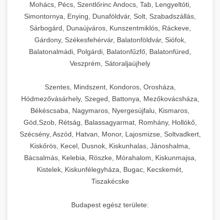
Mohács, Pécs, Szentlőrinc Andocs, Tab, Lengyeltóti,
Simontornya, Enying, Dunaföldvár, Solt, Szabadszállás,
Sárbogárd, Dunaújváros, Kunszentmiklós, Ráckeve,
Gárdony, Székesfehérvár, Balatonföldvár, Siófok,
Balatonalmádi, Polgárdi, Balatonfűzfő, Balatonfüred,
Veszprém, Sátoraljaújhely
Szentes, Mindszent, Kondoros, Orosháza,
Hódmezővásárhely, Szeged, Battonya, Mezőkovácsháza,
Békéscsaba, Nagymaros, Nyergesújfalu, Kismaros,
Göd,Szob, Rétság, Balassagyarmat, Romhány, Hollókő,
Szécsény, Aszód, Hatvan, Monor, Lajosmizse, Soltvadkert,
Kiskőrös, Kecel, Dusnok, Kiskunhalas, Jánoshalma,
Bácsalmás, Kelebia, Röszke, Mórahalom, Kiskunmajsa,
Kistelek, Kiskunfélegyháza, Bugac, Kecskemét,
Tiszakécske
Budapest egész területe: