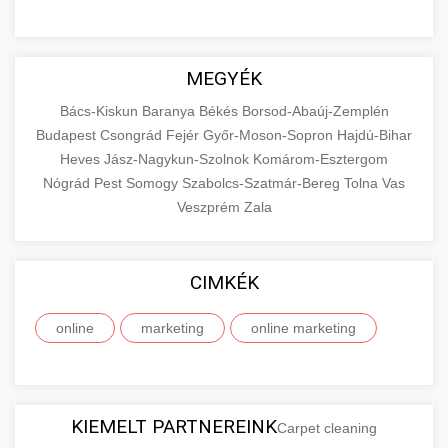
MEGYÉK
Bács-Kiskun
Baranya
Békés
Borsod-Abaúj-Zemplén
Budapest
Csongrád
Fejér
Győr-Moson-Sopron
Hajdú-Bihar
Heves
Jász-Nagykun-Szolnok
Komárom-Esztergom
Nógrád
Pest
Somogy
Szabolcs-Szatmár-Bereg
Tolna
Vas
Veszprém
Zala
CIMKÉK
online
marketing
online marketing
KIEMELT PARTNEREINK
Carpet cleaning