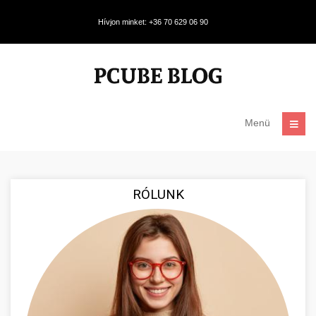
Hívjon minket: +36 70 629 06 90
Menü
RÓLUNK