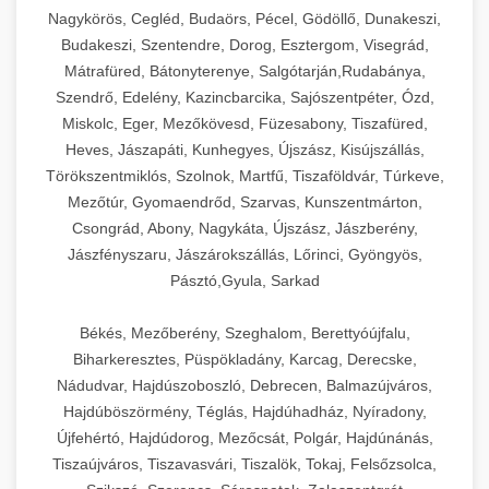
Nagykörös, Cegléd, Budaörs, Pécel, Gödöllő, Dunakeszi,
Budakeszi, Szentendre, Dorog, Esztergom, Visegrád,
Mátrafüred, Bátonyterenye, Salgótarján,Rudabánya,
Szendrő, Edelény, Kazincbarcika, Sajószentpéter, Ózd,
Miskolc, Eger, Mezőkövesd, Füzesabony, Tiszafüred,
Heves, Jászapáti, Kunhegyes, Újszász, Kisújszállás,
Törökszentmiklós, Szolnok, Martfű, Tiszaföldvár, Túrkeve,
Mezőtúr, Gyomaendrőd, Szarvas, Kunszentmárton,
Csongrád, Abony, Nagykáta, Újszász, Jászberény,
Jászfényszaru, Jászárokszállás, Lőrinci, Gyöngyös,
Pásztó,Gyula, Sarkad
Békés, Mezőberény, Szeghalom, Berettyóújfalu,
Biharkeresztes, Püspökladány, Karcag, Derecske,
Nádudvar, Hajdúszoboszló, Debrecen, Balmazújváros,
Hajdúböszörmény, Téglás, Hajdúhadház, Nyíradony,
Újfehértó, Hajdúdorog, Mezőcsát, Polgár, Hajdúnánás,
Tiszaújváros, Tiszavasvári, Tiszalök, Tokaj, Felsőzsolca,