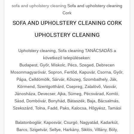
sofa and upholstery cleaning
Sofa and upholstery cleaning
Cork
SOFA AND UPHOLSTERY CLEANING CORK
UPHOLSTERY CLEANING
Upholstery cleaning, Sofa cleaning TANÁCSADÁS a
következő településeken:
Budapest, Győr, Miskolc, Pécs, Szeged, Debrecen
Mosonmagyaróvár, Sopron, Fertőd, Kapuvár, Csorna, Győr,
Pápa, Celldömölk, Sárvár, Kőszeg, Szombathely, Ják,
Körmend, Szentgotthárd, Csepreg, Zalalövő, Vasvár,
Jánosháza, Devecser, Ajka, Sümeg, Pécsvárad, Komló,
Sásd, Dombóvár, Bonyhád, Bátaszék, Baja, Bácsalmás,
Szekszárd, Tolna, Fadd, Paks, Kalocsa, Hőgyész, Tamási
Balatonboglár, Kaposvár, Csurgó, Nagyatád, Kadarkút,
Barcs, Szigetvár, Sellye, Harkány, Siklós, Villány, Bóly,