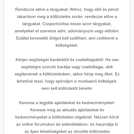
Rendezze előre a tárgyakat: Ahhoz, hogy időt és pénzt
takarítson meg a költöztetés során, rendezze előre a
tárgyakat. Csoportosítsa össze azon tárgyakat,
amelyeket el szeretne adni, adományozni vagy eldobni.
Ezáltal kevesebb dolgot kell szállítani, ami csökkenti a
költségeket.
Kérjen segítséget barátoktól és családtagoktól: Ha van
segítségre szoruló barátja vagy családtagja, akik
segítenének a költöztetésben, akkor kérje meg őket. Ez
lehetővé teszi, hogy spóroljon a munkaerő költségeit,
nem kell költöztetőt bérelni.
Keresse a legjobb ajánlatokat és kedvezményeket:
Keresse meg az aktuális ajánlatokat és
kedvezményeket a költöztetési cégeknél. Nézzen körül
az online fórumokon és weboldalakon, és használja ki
az ilyen lehetőségeket az olcsóbb költöztetés