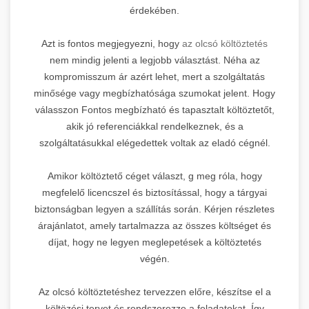
érdekében.
Azt is fontos megjegyezni, hogy
az olcsó költöztetés
nem mindig jelenti a legjobb választást. Néha az
kompromisszum ár azért lehet, mert a szolgáltatás
minősége vagy megbízhatósága szumokat jelent. Hogy
válasszon Fontos megbízható és tapasztalt költöztetőt,
akik jó referenciákkal rendelkeznek, és a
szolgáltatásukkal elégedettek voltak az eladó cégnél.
Amikor költöztető céget választ, g meg róla, hogy
megfelelő licencszel és biztosítással, hogy a tárgyai
biztonságban legyen a szállítás során. Kérjen részletes
árajánlatot, amely tartalmazza az összes költséget és
díjat, hogy ne legyen meglepetések a költöztetés
végén.
Az olcsó költöztetéshez tervezzen előre, készítse el a
költözési tervet és rendszerezze a feladatokat. Így