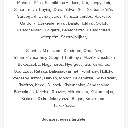
Mohács, Pécs, Szentlőrinc Andocs, Tab, Lengyeltóti,
Simontornya, Enying, Dunaföldvár, Solt, Szabadszállás,
Sárbogárd, Dunaújváros, Kunszentmiklós, Ráckeve,
Gárdony, Székesfehérvár, Balatonföldvár, Siófok,
Balatonalmádi, Polgárdi, Balatonfűzfő, Balatonfüred,
Veszprém, Sátoraljaújhely
Szentes, Mindszent, Kondoros, Orosháza,
Hódmezővásárhely, Szeged, Battonya, Mezőkovácsháza,
Békéscsaba, Nagymaros, Nyergesújfalu, Kismaros,
Göd,Szob, Rétság, Balassagyarmat, Romhány, Hollókő,
Szécsény, Aszód, Hatvan, Monor, Lajosmizse, Soltvadkert,
Kiskőrös, Kecel, Dusnok, Kiskunhalas, Jánoshalma,
Bácsalmás, Kelebia, Röszke, Mórahalom, Kiskunmajsa,
Kistelek, Kiskunfélegyháza, Bugac, Kecskemét,
Tiszakécske
Budapest egész területe: