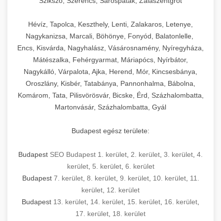
Szikszó, Szerencs, Sárospatak, Zalaszentgrót
Hévíz, Tapolca, Keszthely, Lenti, Zalakaros, Letenye,
Nagykanizsa, Marcali, Böhönye, Fonyód, Balatonlelle,
Encs, Kisvárda, Nagyhalász, Vásárosnamény, Nyíregyháza,
Mátészalka, Fehérgyarmat, Máriapócs, Nyírbátor,
Nagykálló, Várpalota, Ajka, Herend, Mór, Kincsesbánya,
Oroszlány, Kisbér, Tatabánya, Pannonhalma, Bábolna,
Komárom, Tata, Pilisvörösvár, Bicske, Érd, Százhalombatta,
Martonvásár, Százhalombatta, Gyál
Budapest egész területe:
Budapest
SEO Budapest 1. kerület
,
2. kerület
,
3. kerület
,
4.
kerület
,
5. kerület
,
6. kerület
Budapest
7. kerület
,
8. kerület
,
9. kerület
,
10. kerület
,
11.
kerület
,
12. kerület
Budapest
13. kerület
,
14. kerület
,
15. kerület
,
16. kerület
,
17. kerület
,
18. kerület