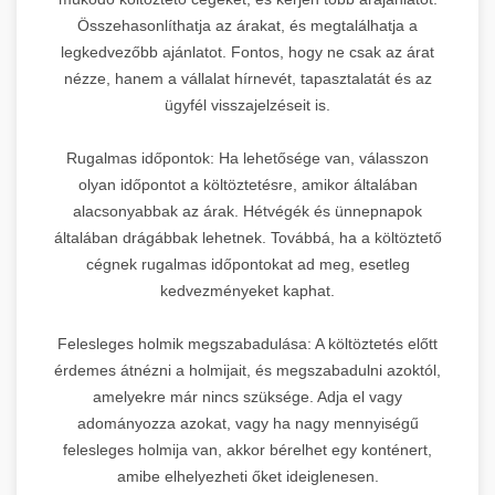
Összehasonlíthatja az árakat, és megtalálhatja a
legkedvezőbb ajánlatot. Fontos, hogy ne csak az árat
nézze, hanem a vállalat hírnevét, tapasztalatát és az
ügyfél visszajelzéseit is.
Rugalmas időpontok: Ha lehetősége van, válasszon
olyan időpontot a költöztetésre, amikor általában
alacsonyabbak az árak. Hétvégék és ünnepnapok
általában drágábbak lehetnek. Továbbá, ha a költöztető
cégnek rugalmas időpontokat ad meg, esetleg
kedvezményeket kaphat.
Felesleges holmik megszabadulása: A költöztetés előtt
érdemes átnézni a holmijait, és megszabadulni azoktól,
amelyekre már nincs szüksége. Adja el vagy
adományozza azokat, vagy ha nagy mennyiségű
felesleges holmija van, akkor bérelhet egy konténert,
amibe elhelyezheti őket ideiglenesen.