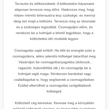
Tervezés és előkészületek: A költöztetési folyamatot
alaposan tervezze meg előre. Határozza meg, hogy
milyen méretű teherautóra lesz szüksége, és mennyi
ideig tart majd a költözés. Tervezze meg az útvonalat
és a szükséges logisztikát. Csomagoljon előre, és
rendezze be a holmijait a lehető legjobban, hogy a
költöztetési idő rövidebb legyen.
Csomagolás saját erőből: Ha időt és energiát szán a
csomagolásra, akkor jelentős költséget takaríthat meg.
Vásároljon be csomagolóanyagokba (dobozok,
ragasztó, buborékfólia stb.) és csomagolja be a
holmijait saját maga. Kérdezzen barátokat vagy
családtagokat is, hogy segítsenek a csomagolásban.
Ezáltal elkerülheti a csomagolási szolgáltatások
költségeit.
Költöztető cég keresése: Keresse meg a környékén
működő költöztető cégeket, és kérjen több árajánlatot.