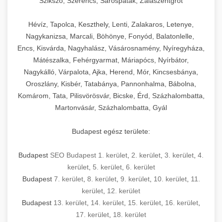
Szikszó, Szerencs, Sárospatak, Zalaszentgrót
Hévíz, Tapolca, Keszthely, Lenti, Zalakaros, Letenye,
Nagykanizsa, Marcali, Böhönye, Fonyód, Balatonlelle,
Encs, Kisvárda, Nagyhalász, Vásárosnamény, Nyíregyháza,
Mátészalka, Fehérgyarmat, Máriapócs, Nyírbátor,
Nagykálló, Várpalota, Ajka, Herend, Mór, Kincsesbánya,
Oroszlány, Kisbér, Tatabánya, Pannonhalma, Bábolna,
Komárom, Tata, Pilisvörösvár, Bicske, Érd, Százhalombatta,
Martonvásár, Százhalombatta, Gyál
Budapest egész területe:
Budapest
SEO Budapest 1. kerület
,
2. kerület
,
3. kerület
,
4.
kerület
,
5. kerület
,
6. kerület
Budapest
7. kerület
,
8. kerület
,
9. kerület
,
10. kerület
,
11.
kerület
,
12. kerület
Budapest
13. kerület
,
14. kerület
,
15. kerület
,
16. kerület
,
17. kerület
,
18. kerület