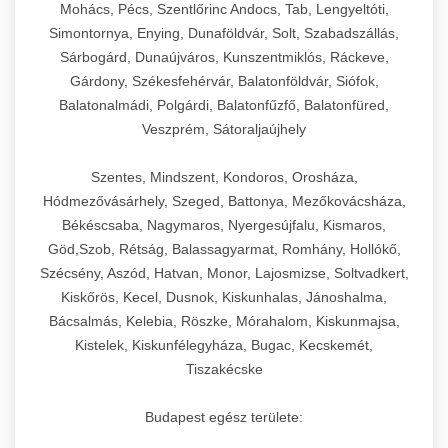
Mohács, Pécs, Szentlőrinc Andocs, Tab, Lengyeltóti,
Simontornya, Enying, Dunaföldvár, Solt, Szabadszállás,
Sárbogárd, Dunaújváros, Kunszentmiklós, Ráckeve,
Gárdony, Székesfehérvár, Balatonföldvár, Siófok,
Balatonalmádi, Polgárdi, Balatonfűzfő, Balatonfüred,
Veszprém, Sátoraljaújhely
Szentes, Mindszent, Kondoros, Orosháza,
Hódmezővásárhely, Szeged, Battonya, Mezőkovácsháza,
Békéscsaba, Nagymaros, Nyergesújfalu, Kismaros,
Göd,Szob, Rétság, Balassagyarmat, Romhány, Hollókő,
Szécsény, Aszód, Hatvan, Monor, Lajosmizse, Soltvadkert,
Kiskőrös, Kecel, Dusnok, Kiskunhalas, Jánoshalma,
Bácsalmás, Kelebia, Röszke, Mórahalom, Kiskunmajsa,
Kistelek, Kiskunfélegyháza, Bugac, Kecskemét,
Tiszakécske
Budapest egész területe: