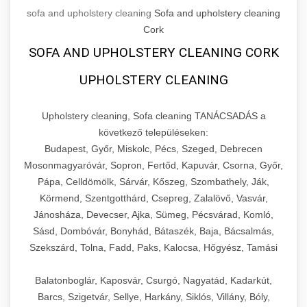
sofa and upholstery cleaning
Sofa and upholstery cleaning
Cork
SOFA AND UPHOLSTERY CLEANING CORK
UPHOLSTERY CLEANING
Upholstery cleaning, Sofa cleaning TANÁCSADÁS a
következő településeken:
Budapest, Győr, Miskolc, Pécs, Szeged, Debrecen
Mosonmagyaróvár, Sopron, Fertőd, Kapuvár, Csorna, Győr,
Pápa, Celldömölk, Sárvár, Kőszeg, Szombathely, Ják,
Körmend, Szentgotthárd, Csepreg, Zalalövő, Vasvár,
Jánosháza, Devecser, Ajka, Sümeg, Pécsvárad, Komló,
Sásd, Dombóvár, Bonyhád, Bátaszék, Baja, Bácsalmás,
Szekszárd, Tolna, Fadd, Paks, Kalocsa, Hőgyész, Tamási
Balatonboglár, Kaposvár, Csurgó, Nagyatád, Kadarkút,
Barcs, Szigetvár, Sellye, Harkány, Siklós, Villány, Bóly,