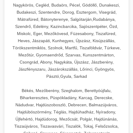
Nagykörös, Cegléd, Budaörs, Pécel, Gödöllő, Dunakeszi,
Budakeszi, Szentendre, Dorog, Esztergom, Visegrád,
Mátrafüred, Bátonyterenye, Salgótarján,Rudabánya,
Szendrő, Edelény, Kazincbarcika, Sajószentpéter, Ózd,
Miskolc, Eger, Mezőkövesd, Füzesabony, Tiszafüred,
Heves, Jászapáti, Kunhegyes, Újszász, Kisújszállás,
Törökszentmiklós, Szolnok, Martfű, Tiszaföldvár, Túrkeve,
Mezőtúr, Gyomaendrőd, Szarvas, Kunszentmárton,
Csongrád, Abony, Nagykáta, Újszász, Jászberény,
Jászfényszaru, Jászárokszállás, Lőrinci, Gyöngyös,
Pásztó,Gyula, Sarkad
Békés, Mezőberény, Szeghalom, Berettyóújfalu,
Biharkeresztes, Püspökladány, Karcag, Derecske,
Nádudvar, Hajdúszoboszló, Debrecen, Balmazújváros,
Hajdúböszörmény, Téglás, Hajdúhadház, Nyíradony,
Újfehértó, Hajdúdorog, Mezőcsát, Polgár, Hajdúnánás,
Tiszaújváros, Tiszavasvári, Tiszalök, Tokaj, Felsőzsolca,