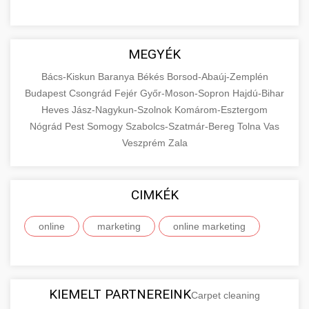
MEGYÉK
Bács-Kiskun
Baranya
Békés
Borsod-Abaúj-Zemplén
Budapest
Csongrád
Fejér
Győr-Moson-Sopron
Hajdú-Bihar
Heves
Jász-Nagykun-Szolnok
Komárom-Esztergom
Nógrád
Pest
Somogy
Szabolcs-Szatmár-Bereg
Tolna
Vas
Veszprém
Zala
CIMKÉK
online
marketing
online marketing
KIEMELT PARTNEREINK
Carpet cleaning