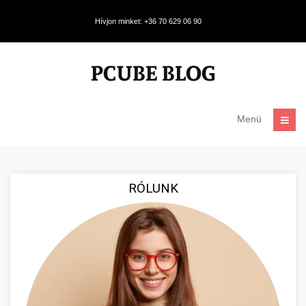
Hívjon minket: +36 70 629 06 90
Menü
RÓLUNK