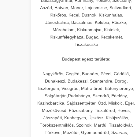
Balassagyarmat, Romhány, Hollókő, Szécsény,
Aszód, Hatvan, Monor, Lajosmizse, Soltvadkert,
Kiskőrös, Kecel, Dusnok, Kiskunhalas,
Jánoshalma, Bácsalmás, Kelebia, Röszke,
Mórahalom, Kiskunmajsa, Kistelek,
Kiskunfélegyháza, Bugac, Kecskemét,
Tiszakécske
Budapest egész területe:
Nagykörös, Cegléd, Budaörs, Pécel, Gödöllő,
Dunakeszi, Budakeszi, Szentendre, Dorog,
Esztergom, Visegrád, Mátrafüred, Bátonyterenye,
Salgótarján,Rudabánya, Szendrő, Edelény,
Kazincbarcika, Sajószentpéter, Ózd, Miskolc, Eger,
Mezőkövesd, Füzesabony, Tiszafüred, Heves,
Jászapáti, Kunhegyes, Újszász, Kisújszállás,
Törökszentmiklós, Szolnok, Martfű, Tiszaföldvár,
Túrkeve, Mezőtúr, Gyomaendrőd, Szarvas,