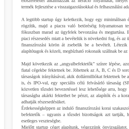
előszeretettel alkalmazzák az iteráció folyamatát, mely
termék fejlesztése a visszaigazolásokkal és felhasználási ad
A legtöbb startup úgy keletkezik, hogy egy minimálisan 
rögzítik, majd a piacra való betöréséig folyamatosan te
fókuszban marad az ügyfelek bevonzása és megtartása. E
piaci részesedés miatt a bevételük is növekedni fog, és az 
finanszírozási körön át zsebelik be a bevételt. Létezi
alapítótagok és közeli, megbízható rokonaik szállnak be az 
Majd következik az „angyalbefektetők” színre lépése, azo
fiatal cégekbe fektetnek be. Jöhetnek az A, B, C és D soro
társaságok irányításával, akik dollármilliókat fektetnek be
is, és IPO-val, egy speciális célú felvásárló társaság (
közvetlen tőzsdei bevezetéssel lesz lehetősége arra, hogy
társaságba akárki fektethet be pénzt, az alapítók és a k
adhatják részesedésüket.
Érdekességképpen az induló finanszírozási korai szakaszok
befektetők – ugyanis a tőzsdei bizottságok azt tartják
esetleges veszteségbe.
Mielőtt startup céget alapítunk, végezzünk önvizsgálatot