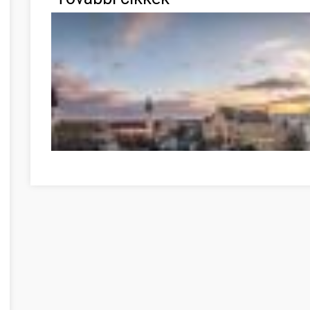
Bolygók között is bolyonghatunk Kecskeméten Borsod-A