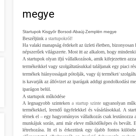
megye
Startupok Kisgyőr Borsod-Abaúj-Zemplén megye
Beszéljünk
a startupokról!
Ha valaki manapság érdekelt az üzleti életben, bizonyosan h
népszerűek világszerte. Most itt az alkalom, hogy mindenki
A startupok olyan ifjú vállalkozások, amik kifejezetten azzal
termékeikkel vagy szolgáltatásukkal találjanak egy piaci rés
termékek hiányosságait pótolják, vagy új terméket/ szolgáltat
is kavarják az állóvizet az iparágak addigi gondolkodási me
iparágon belül.
A startupok működése
A legnagyobb szinteken
a startup szinte
ugyanolyan működ
termékekkel, leendő ügyfelekkel és vásárlásokkal. A star
térnek el – egy hagyományos vállalkozás csak leutánozza a p
munkájuk során, ami már eleve működőképes és bevált. Ez
létrehozása. Itt el is érkeztünk egy újabb fontos külön