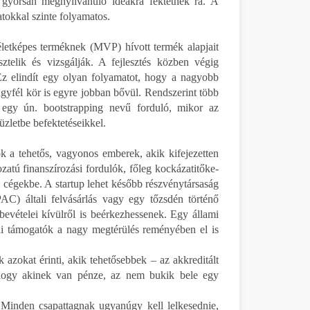
et gyorsan megnyilvánuló ideákra fektetnek rá. A
atokkal szinte folyamatos.
életképes terméknek (MVP) hívott termék alapjait
sztelik és vizsgálják. A fejlesztés közben végig
z elindít egy olyan folyamatot, hogy a nagyobb
ügyfél kör is egyre jobban bővül. Rendszerint több
k egy ún. bootstrapping nevű forduló, mikor az
üzletbe befektetéseikkel.
k a tehetős, vagyonos emberek, akik kifejezetten
zatú finanszírozási fordulók, főleg kockázatitőke-
 a cégekbe. A startup lehet később részvénytársaság
SPAC) általi felvásárlás vagy egy tőzsdén történő
 bevételei kívülről is beérkezhessenek. Egy állami
orai támogatók a nagy megtérülés reményében el is
 azokat érinti, akik tehetősebbek – az akkreditált
, hogy akinek van pénze, az nem bukik bele egy
. Minden csapattagnak ugyanúgy kell lelkesednie,