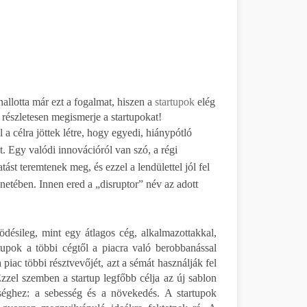
allotta már ezt a fogalmat, hiszen a
startupok
elég
 részletesen megismerje a startupokat!
 a célra jöttek létre, hogy egyedi, hiánypótló
t. Egy valódi innovációról van szó, a régi
ást teremtenek meg, és ezzel a lendülettel jól fel
netében. Innen ered a „disruptor” név az adott
ésileg, mint egy átlagos cég, alkalmazottakkal,
tupok a többi cégtől a piacra való berobbanással
iac többi résztvevőjét, azt a sémát használják fel
zel szemben a startup legfőbb célja az új sablon
bséghez: a sebesség és a növekedés. A startupok