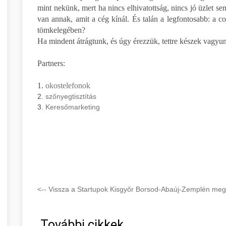
mint nekünk, mert ha nincs elhivatottság, nincs jó üzlet se
van annak, amit a cég kínál. És talán a legfontosabb: a 
tömkelegében?
Ha mindent átrágtunk, és úgy érezzük, tettre készek vagyunk
Partners:
1.
okostelefonok
2.
szőnyegtisztítás
3.
Keresőmarketing
<-- Vissza a Startupok Kisgyőr Borsod-Abaúj-Zemplén megy
További cikkek