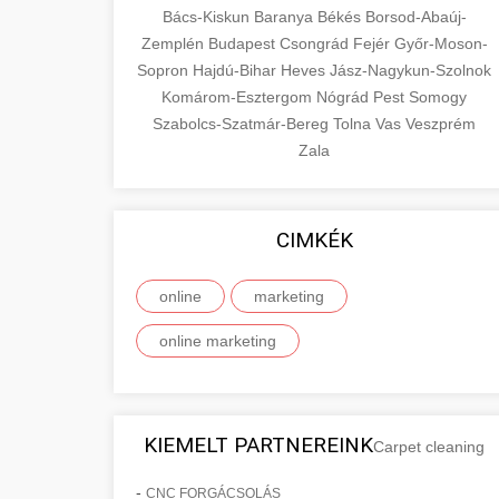
Bács-Kiskun
Baranya
Békés
Borsod-Abaúj-
Zemplén
Budapest
Csongrád
Fejér
Győr-Moson-
Sopron
Hajdú-Bihar
Heves
Jász-Nagykun-Szolnok
Komárom-Esztergom
Nógrád
Pest
Somogy
Szabolcs-Szatmár-Bereg
Tolna
Vas
Veszprém
Zala
CIMKÉK
online
marketing
online marketing
KIEMELT PARTNEREINK
Carpet cleaning
-
CNC FORGÁCSOLÁS