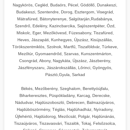
Nagykörös, Cegléd, Budaörs, Pécel, Gödöllő, Dunakeszi,
Budakeszi, Szentendre, Dorog, Esztergom, Visegrád,
Mátrafüred, Bátonyterenye, Salgótarján,Rudabánya,
Szendrő, Edelény, Kazincbarcika, Sajószentpéter, Ózd,
Miskolc, Eger, Mezőkövesd, Füzesabony, Tiszafüred,
Heves, Jászapáti, Kunhegyes, Újszász, Kisújszállás,
Törökszentmiklós, Szolnok, Martfű, Tiszaföldvár, Túrkeve,
Mezőtúr, Gyomaendrőd, Szarvas, Kunszentmárton,
Csongrád, Abony, Nagykáta, Újszász, Jászberény,
Jászfényszaru, Jászárokszállás, Lőrinci, Gyöngyös,
Pásztó,Gyula, Sarkad
Békés, Mezőberény, Szeghalom, Berettyóújfalu,
Biharkeresztes, Püspökladány, Karcag, Derecske,
Nádudvar, Hajdúszoboszló, Debrecen, Balmazújváros,
Hajdúböszörmény, Téglás, Hajdúhadház, Nyíradony,
Újfehértó, Hajdúdorog, Mezőcsát, Polgár, Hajdúnánás,
Tiszaújváros, Tiszavasvári, Tiszalök, Tokaj, Felsőzsolca,