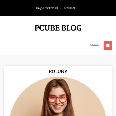
Hívjon minket: +36 70 629 06 90
Menü
RÓLUNK