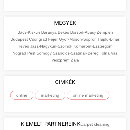
MEGYÉK
Bács-Kiskun
Baranya
Békés
Borsod-Abaúj-Zemplén
Budapest
Csongrád
Fejér
Győr-Moson-Sopron
Hajdú-Bihar
Heves
Jász-Nagykun-Szolnok
Komárom-Esztergom
Nógrád
Pest
Somogy
Szabolcs-Szatmár-Bereg
Tolna
Vas
Veszprém
Zala
CIMKÉK
online
marketing
online marketing
KIEMELT PARTNEREINK
Carpet cleaning