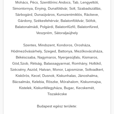
Mohács, Pécs, Szentlőrinc Andocs, Tab, Lengyeltóti,
Simontornya, Enying, Dunaföldvár, Solt, Szabadszállás,
Sárbogárd, Dunaújváros, Kunszentmiklós, Ráckeve,
Gárdony, Székesfehérvár, Balatonföldvár, Siófok,
Balatonalmádi, Polgárdi, Balatonfűzfő, Balatonfüred,
Veszprém, Sátoraljaújhely
Szentes, Mindszent, Kondoros, Orosháza,
Hódmezővásárhely, Szeged, Battonya, Mezőkovácsháza,
Békéscsaba, Nagymaros, Nyergesújfalu, Kismaros,
Göd,Szob, Rétság, Balassagyarmat, Romhány, Hollókő,
Szécsény, Aszód, Hatvan, Monor, Lajosmizse, Soltvadkert,
Kiskőrös, Kecel, Dusnok, Kiskunhalas, Jánoshalma,
Bácsalmás, Kelebia, Röszke, Mórahalom, Kiskunmajsa,
Kistelek, Kiskunfélegyháza, Bugac, Kecskemét,
Tiszakécske
Budapest egész területe: