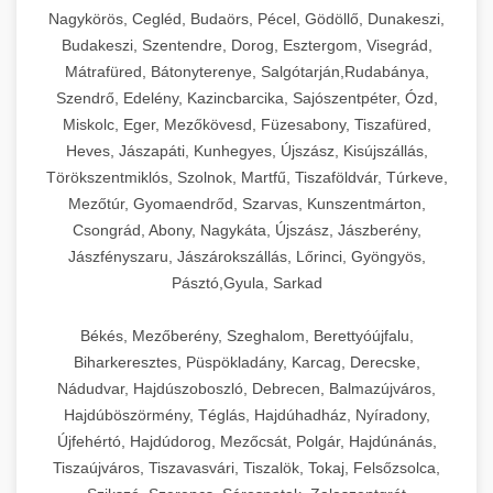
Nagykörös, Cegléd, Budaörs, Pécel, Gödöllő, Dunakeszi,
Budakeszi, Szentendre, Dorog, Esztergom, Visegrád,
Mátrafüred, Bátonyterenye, Salgótarján,Rudabánya,
Szendrő, Edelény, Kazincbarcika, Sajószentpéter, Ózd,
Miskolc, Eger, Mezőkövesd, Füzesabony, Tiszafüred,
Heves, Jászapáti, Kunhegyes, Újszász, Kisújszállás,
Törökszentmiklós, Szolnok, Martfű, Tiszaföldvár, Túrkeve,
Mezőtúr, Gyomaendrőd, Szarvas, Kunszentmárton,
Csongrád, Abony, Nagykáta, Újszász, Jászberény,
Jászfényszaru, Jászárokszállás, Lőrinci, Gyöngyös,
Pásztó,Gyula, Sarkad
Békés, Mezőberény, Szeghalom, Berettyóújfalu,
Biharkeresztes, Püspökladány, Karcag, Derecske,
Nádudvar, Hajdúszoboszló, Debrecen, Balmazújváros,
Hajdúböszörmény, Téglás, Hajdúhadház, Nyíradony,
Újfehértó, Hajdúdorog, Mezőcsát, Polgár, Hajdúnánás,
Tiszaújváros, Tiszavasvári, Tiszalök, Tokaj, Felsőzsolca,