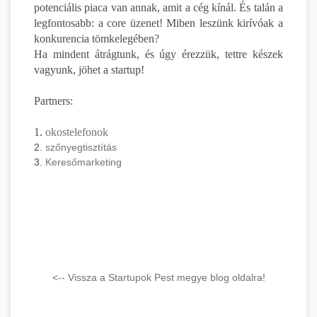
potenciális piaca van annak, amit a cég kínál. És talán a
legfontosabb: a core üzenet! Miben leszünk kirívóak a
konkurencia tömkelegében?
Ha mindent átrágtunk, és úgy érezzük, tettre készek
vagyunk, jöhet a startup!
Partners:
1.
okostelefonok
2.
szőnyegtisztítás
3.
Keresőmarketing
<-- Vissza a Startupok Pest megye blog oldalra!