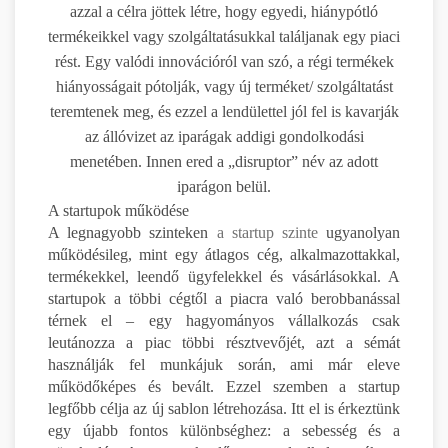
azzal a célra jöttek létre, hogy egyedi, hiánypótló
termékeikkel vagy szolgáltatásukkal találjanak egy piaci
rést. Egy valódi innovációról van szó, a régi termékek
hiányosságait pótolják, vagy új terméket/ szolgáltatást
teremtenek meg, és ezzel a lendülettel jól fel is kavarják
az állóvizet az iparágak addigi gondolkodási
menetében. Innen ered a „disruptor” név az adott
iparágon belül.
A startupok működése
A legnagyobb szinteken
a startup szinte
ugyanolyan
működésileg, mint egy átlagos cég, alkalmazottakkal,
termékekkel, leendő ügyfelekkel és vásárlásokkal. A
startupok a többi cégtől a piacra való berobbanással
térnek el – egy hagyományos vállalkozás csak
leutánozza a piac többi résztvevőjét, azt a sémát
használják fel munkájuk során, ami már eleve
működőképes és bevált. Ezzel szemben a startup
legfőbb célja az új sablon létrehozása. Itt el is érkeztünk
egy újabb fontos különbséghez: a sebesség és a