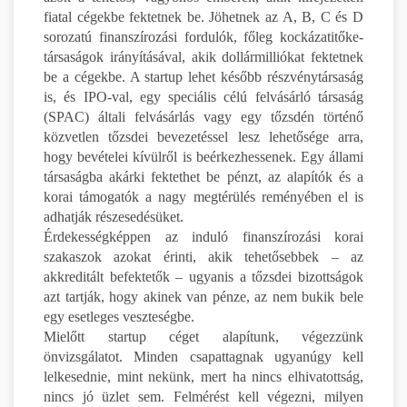
fiatal cégekbe fektetnek be. Jöhetnek az A, B, C és D
sorozatú finanszírozási fordulók, főleg kockázatitőke-
társaságok irányításával, akik dollármilliókat fektetnek
be a cégekbe. A startup lehet később részvénytársaság
is, és IPO-val, egy speciális célú felvásárló társaság
(SPAC) általi felvásárlás vagy egy tőzsdén történő
közvetlen tőzsdei bevezetéssel lesz lehetősége arra,
hogy bevételei kívülről is beérkezhessenek. Egy állami
társaságba akárki fektethet be pénzt, az alapítók és a
korai támogatók a nagy megtérülés reményében el is
adhatják részesedésüket.
Érdekességképpen az induló finanszírozási korai
szakaszok azokat érinti, akik tehetősebbek – az
akkreditált befektetők – ugyanis a tőzsdei bizottságok
azt tartják, hogy akinek van pénze, az nem bukik bele
egy esetleges veszteségbe.
Mielőtt startup céget alapítunk, végezzünk
önvizsgálatot. Minden csapattagnak ugyanúgy kell
lelkesednie, mint nekünk, mert ha nincs elhivatottság,
nincs jó üzlet sem. Felmérést kell végezni, milyen