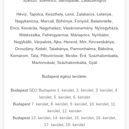
Szikszó, Szerencs, Sárospatak, Zalaszentgrót
Hévíz, Tapolca, Keszthely, Lenti, Zalakaros, Letenye,
Nagykanizsa, Marcali, Böhönye, Fonyód, Balatonlelle,
Encs, Kisvárda, Nagyhalász, Vásárosnamény, Nyíregyháza,
Mátészalka, Fehérgyarmat, Máriapócs, Nyírbátor,
Nagykálló, Várpalota, Ajka, Herend, Mór, Kincsesbánya,
Oroszlány, Kisbér, Tatabánya, Pannonhalma, Bábolna,
Komárom, Tata, Pilisvörösvár, Bicske, Érd, Százhalombatta,
Martonvásár, Százhalombatta, Gyál
Budapest egész területe:
Budapest
SEO Budapest 1. kerület
,
2. kerület
,
3. kerület
,
4.
kerület
,
5. kerület
,
6. kerület
Budapest
7. kerület
,
8. kerület
,
9. kerület
,
10. kerület
,
11.
kerület
,
12. kerület
Budapest
13. kerület
,
14. kerület
,
15. kerület
,
16. kerület
,
17. kerület
,
18. kerület