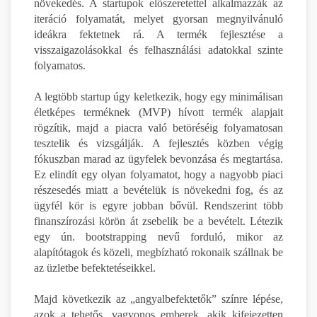
növekedés. A startupok előszeretettel alkalmazzák az
iteráció folyamatát, melyet gyorsan megnyilvánuló
ideákra fektetnek rá. A termék fejlesztése a
visszaigazolásokkal és felhasználási adatokkal szinte
folyamatos.
A legtöbb startup úgy keletkezik, hogy egy minimálisan
életképes terméknek (MVP) hívott termék alapjait
rögzítik, majd a piacra való betöréséig folyamatosan
tesztelik és vizsgálják. A fejlesztés közben végig
fókuszban marad az ügyfelek bevonzása és megtartása.
Ez elindít egy olyan folyamatot, hogy a nagyobb piaci
részesedés miatt a bevételük is növekedni fog, és az
ügyfél kör is egyre jobban bővül. Rendszerint több
finanszírozási körön át zsebelik be a bevételt. Létezik
egy ún. bootstrapping nevű forduló, mikor az
alapítótagok és közeli, megbízható rokonaik szállnak be
az üzletbe befektetéseikkel.
Majd következik az „angyalbefektetők” színre lépése,
azok a tehetős, vagyonos emberek, akik kifejezetten