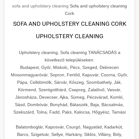
sofa and upholstery cleaning
Sofa and upholstery cleaning
Cork
SOFA AND UPHOLSTERY CLEANING CORK
UPHOLSTERY CLEANING
Upholstery cleaning, Sofa cleaning TANÁCSADÁS a
következő településeken:
Budapest, Győr, Miskolc, Pécs, Szeged, Debrecen
Mosonmagyaróvár, Sopron, Fertőd, Kapuvár, Csorna, Győr,
Pápa, Celldömölk, Sárvár, Kőszeg, Szombathely, Ják,
Körmend, Szentgotthárd, Csepreg, Zalalövő, Vasvár,
Jánosháza, Devecser, Ajka, Sümeg, Pécsvárad, Komló,
Sásd, Dombóvár, Bonyhád, Bátaszék, Baja, Bácsalmás,
Szekszárd, Tolna, Fadd, Paks, Kalocsa, Hőgyész, Tamási
Balatonboglár, Kaposvár, Csurgó, Nagyatád, Kadarkút,
Barcs, Szigetvár, Sellye, Harkány, Siklós, Villány, Bóly,