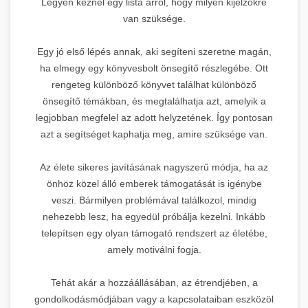
Legyen kéznél egy lista arról, hogy milyen kijelzőkre
van szüksége.
Egy jó első lépés annak, aki segíteni szeretne magán,
ha elmegy egy könyvesbolt önsegítő részlegébe. Ott
rengeteg különböző könyvet találhat különböző
önsegítő témákban, és megtalálhatja azt, amelyik a
legjobban megfelel az adott helyzetének. Így pontosan
azt a segítséget kaphatja meg, amire szüksége van.
Az élete sikeres javításának nagyszerű módja, ha az
önhöz közel álló emberek támogatását is igénybe
veszi. Bármilyen problémával találkozol, mindig
nehezebb lesz, ha egyedül próbálja kezelni. Inkább
telepítsen egy olyan támogató rendszert az életébe,
amely motiválni fogja.
Tehát akár a hozzáállásában, az étrendjében, a
gondolkodásmódjában vagy a kapcsolataiban eszközöl