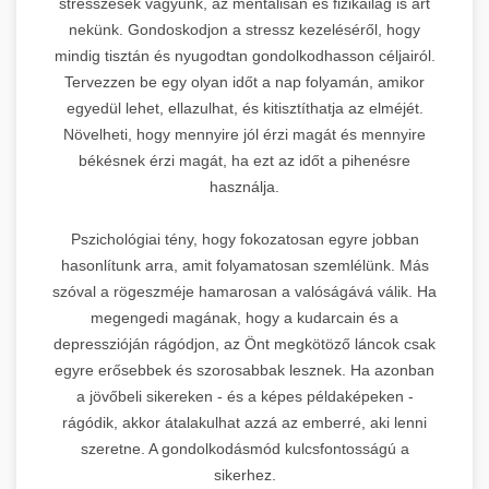
stresszesek vagyunk, az mentálisan és fizikailag is árt
nekünk. Gondoskodjon a stressz kezeléséről, hogy
mindig tisztán és nyugodtan gondolkodhasson céljairól.
Tervezzen be egy olyan időt a nap folyamán, amikor
egyedül lehet, ellazulhat, és kitisztíthatja az elméjét.
Növelheti, hogy mennyire jól érzi magát és mennyire
békésnek érzi magát, ha ezt az időt a pihenésre
használja.
Pszichológiai tény, hogy fokozatosan egyre jobban
hasonlítunk arra, amit folyamatosan szemlélünk. Más
szóval a rögeszméje hamarosan a valóságává válik. Ha
megengedi magának, hogy a kudarcain és a
depresszióján rágódjon, az Önt megkötöző láncok csak
egyre erősebbek és szorosabbak lesznek. Ha azonban
a jövőbeli sikereken - és a képes példaképeken -
rágódik, akkor átalakulhat azzá az emberré, aki lenni
szeretne. A gondolkodásmód kulcsfontosságú a
sikerhez.