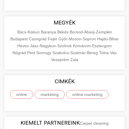
MEGYÉK
Bács-Kiskun
Baranya
Békés
Borsod-Abaúj-Zemplén
Budapest
Csongrád
Fejér
Győr-Moson-Sopron
Hajdú-Bihar
Heves
Jász-Nagykun-Szolnok
Komárom-Esztergom
Nógrád
Pest
Somogy
Szabolcs-Szatmár-Bereg
Tolna
Vas
Veszprém
Zala
CIMKÉK
online
marketing
online marketing
KIEMELT PARTNEREINK
Carpet cleaning