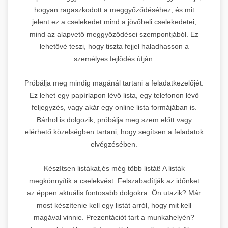
hogyan ragaszkodott a meggyőződéséhez, és mit
jelent ez a cselekedet mind a jövőbeli cselekedetei,
mind az alapvető meggyőződései szempontjából. Ez
lehetővé teszi, hogy tiszta fejjel haladhasson a
személyes fejlődés útján.
Próbálja meg mindig magánál tartani a feladatkezelőjét.
Ez lehet egy papírlapon lévő lista, egy telefonon lévő
feljegyzés, vagy akár egy online lista formájában is.
Bárhol is dolgozik, próbálja meg szem előtt vagy
elérhető közelségben tartani, hogy segítsen a feladatok
elvégzésében.
Készítsen listákat,és még több listát! A listák
megkönnyítik a cselekvést. Felszabadítják az időnket
az éppen aktuális fontosabb dolgokra. Ön utazik? Már
most készítenie kell egy listát arról, hogy mit kell
magával vinnie. Prezentációt tart a munkahelyén?