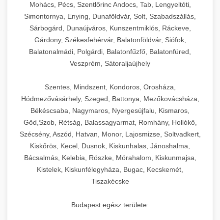
Mohács, Pécs, Szentlőrinc Andocs, Tab, Lengyeltóti,
Simontornya, Enying, Dunaföldvár, Solt, Szabadszállás,
Sárbogárd, Dunaújváros, Kunszentmiklós, Ráckeve,
Gárdony, Székesfehérvár, Balatonföldvár, Siófok,
Balatonalmádi, Polgárdi, Balatonfűzfő, Balatonfüred,
Veszprém, Sátoraljaújhely
Szentes, Mindszent, Kondoros, Orosháza,
Hódmezővásárhely, Szeged, Battonya, Mezőkovácsháza,
Békéscsaba, Nagymaros, Nyergesújfalu, Kismaros,
Göd,Szob, Rétság, Balassagyarmat, Romhány, Hollókő,
Szécsény, Aszód, Hatvan, Monor, Lajosmizse, Soltvadkert,
Kiskőrös, Kecel, Dusnok, Kiskunhalas, Jánoshalma,
Bácsalmás, Kelebia, Röszke, Mórahalom, Kiskunmajsa,
Kistelek, Kiskunfélegyháza, Bugac, Kecskemét,
Tiszakécske
Budapest egész területe: