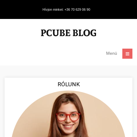
Hívjon minket: +36 70 629 06 90
Menü
RÓLUNK