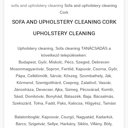
sofa and upholstery cleaning
Sofa and upholstery cleaning
Cork
SOFA AND UPHOLSTERY CLEANING CORK
UPHOLSTERY CLEANING
Upholstery cleaning, Sofa cleaning TANÁCSADÁS a
következő településeken:
Budapest, Győr, Miskolc, Pécs, Szeged, Debrecen
Mosonmagyaróvár, Sopron, Fertőd, Kapuvár, Csorna, Győr,
Pápa, Celldömölk, Sárvár, Kőszeg, Szombathely, Ják,
Körmend, Szentgotthárd, Csepreg, Zalalövő, Vasvár,
Jánosháza, Devecser, Ajka, Sümeg, Pécsvárad, Komló,
Sásd, Dombóvár, Bonyhád, Bátaszék, Baja, Bácsalmás,
Szekszárd, Tolna, Fadd, Paks, Kalocsa, Hőgyész, Tamási
Balatonboglár, Kaposvár, Csurgó, Nagyatád, Kadarkút,
Barcs, Szigetvár, Sellye, Harkány, Siklós, Villány, Bóly,