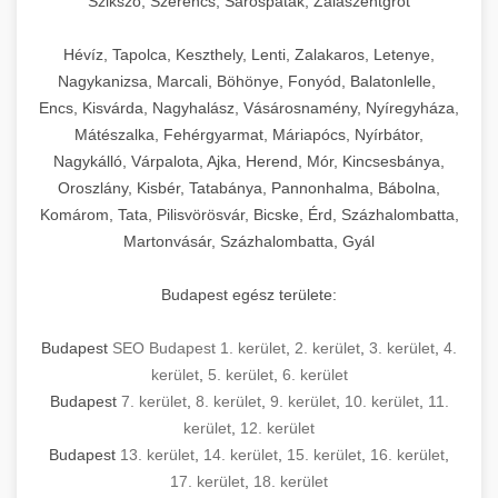
Szikszó, Szerencs, Sárospatak, Zalaszentgrót
Hévíz, Tapolca, Keszthely, Lenti, Zalakaros, Letenye,
Nagykanizsa, Marcali, Böhönye, Fonyód, Balatonlelle,
Encs, Kisvárda, Nagyhalász, Vásárosnamény, Nyíregyháza,
Mátészalka, Fehérgyarmat, Máriapócs, Nyírbátor,
Nagykálló, Várpalota, Ajka, Herend, Mór, Kincsesbánya,
Oroszlány, Kisbér, Tatabánya, Pannonhalma, Bábolna,
Komárom, Tata, Pilisvörösvár, Bicske, Érd, Százhalombatta,
Martonvásár, Százhalombatta, Gyál
Budapest egész területe:
Budapest
SEO Budapest 1. kerület
,
2. kerület
,
3. kerület
,
4.
kerület
,
5. kerület
,
6. kerület
Budapest
7. kerület
,
8. kerület
,
9. kerület
,
10. kerület
,
11.
kerület
,
12. kerület
Budapest
13. kerület
,
14. kerület
,
15. kerület
,
16. kerület
,
17. kerület
,
18. kerület