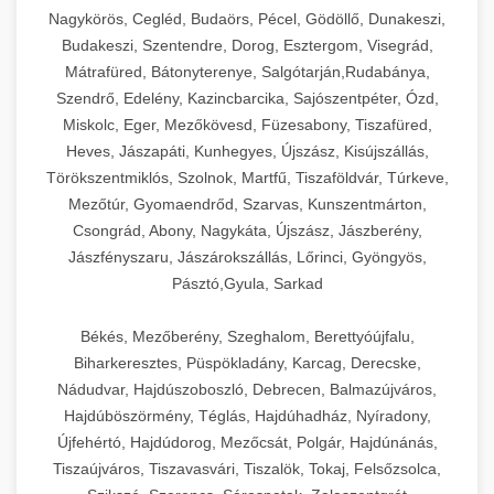
Nagykörös, Cegléd, Budaörs, Pécel, Gödöllő, Dunakeszi,
Budakeszi, Szentendre, Dorog, Esztergom, Visegrád,
Mátrafüred, Bátonyterenye, Salgótarján,Rudabánya,
Szendrő, Edelény, Kazincbarcika, Sajószentpéter, Ózd,
Miskolc, Eger, Mezőkövesd, Füzesabony, Tiszafüred,
Heves, Jászapáti, Kunhegyes, Újszász, Kisújszállás,
Törökszentmiklós, Szolnok, Martfű, Tiszaföldvár, Túrkeve,
Mezőtúr, Gyomaendrőd, Szarvas, Kunszentmárton,
Csongrád, Abony, Nagykáta, Újszász, Jászberény,
Jászfényszaru, Jászárokszállás, Lőrinci, Gyöngyös,
Pásztó,Gyula, Sarkad
Békés, Mezőberény, Szeghalom, Berettyóújfalu,
Biharkeresztes, Püspökladány, Karcag, Derecske,
Nádudvar, Hajdúszoboszló, Debrecen, Balmazújváros,
Hajdúböszörmény, Téglás, Hajdúhadház, Nyíradony,
Újfehértó, Hajdúdorog, Mezőcsát, Polgár, Hajdúnánás,
Tiszaújváros, Tiszavasvári, Tiszalök, Tokaj, Felsőzsolca,