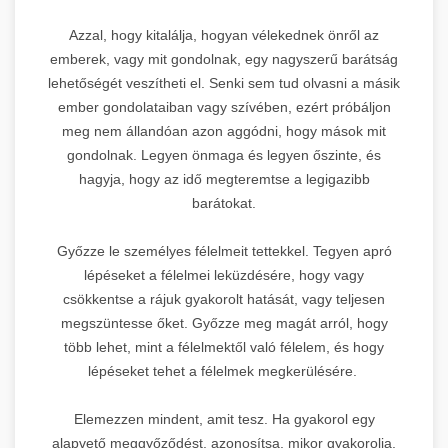
Azzal, hogy kitalálja, hogyan vélekednek önről az
emberek, vagy mit gondolnak, egy nagyszerű barátság
lehetőségét veszítheti el. Senki sem tud olvasni a másik
ember gondolataiban vagy szívében, ezért próbáljon
meg nem állandóan azon aggódni, hogy mások mit
gondolnak. Legyen önmaga és legyen őszinte, és
hagyja, hogy az idő megteremtse a legigazibb
barátokat.
Győzze le személyes félelmeit tettekkel. Tegyen apró
lépéseket a félelmei leküzdésére, hogy vagy
csökkentse a rájuk gyakorolt hatását, vagy teljesen
megszüntesse őket. Győzze meg magát arról, hogy
több lehet, mint a félelmektől való félelem, és hogy
lépéseket tehet a félelmek megkerülésére.
Elemezzen mindent, amit tesz. Ha gyakorol egy
alapvető meggyőződést, azonosítsa, mikor gyakorolja,