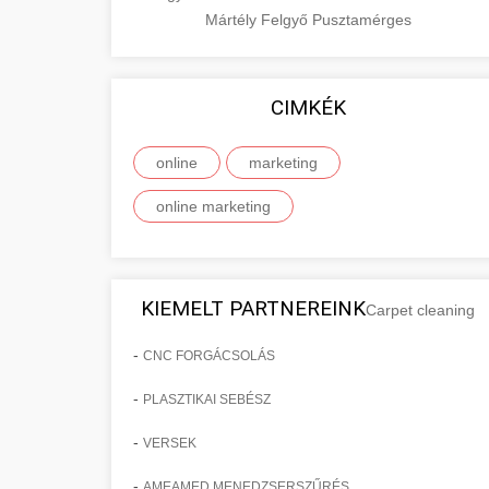
Mártély
Felgyő
Pusztamérges
CIMKÉK
online
marketing
online marketing
KIEMELT PARTNEREINK
Carpet cleaning
-
CNC FORGÁCSOLÁS
-
PLASZTIKAI SEBÉSZ
-
VERSEK
-
AMEAMED MENEDZSERSZŰRÉS