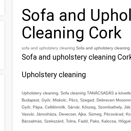
Sofa and Uphol
Cleaning Cork
sofa and upholstery cleaning
Sofa and upholstery cleaning
Sofa and upholstery cleaning Cor
Upholstery cleaning
Upholstery cleaning, Sofa cleaning TANÁCSADÁS a követk
Budapest, Győr, Miskolc, Pécs, Szeged, Debrecen Mosonm
Győr, Pápa, Celldömölk, Sárvár, Kőszeg, Szombathely, Ják
Vasvár, Jánosháza, Devecser, Ajka, Sümeg, Pécsvárad, Ko
Bácsalmás, Szekszárd, Tolna, Fadd, Paks, Kalocsa, Hőgyé