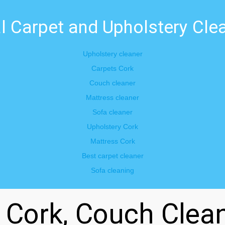
l Carpet and Upholstery Clea
Upholstery cleaner
Carpets Cork
Couch cleaner
Mattress cleaner
Sofa cleaner
Upholstery Cork
Mattress Cork
Best carpet cleaner
Sofa cleaning
n Cork, Couch Clea