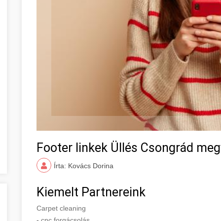
Footer linkek Üllés Csongrád me
Írta: Kovács Dorina
Kiemelt Partnereink
Carpet cleaning
-
cnc forgácsolás