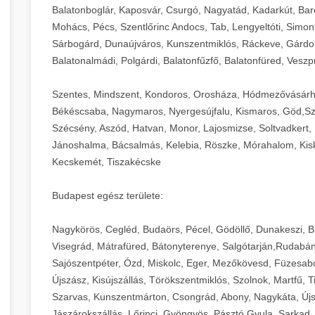
Balatonboglár, Kaposvár, Csurgó, Nagyatád, Kadarkút, Barcs,
Mohács, Pécs, Szentlőrinc Andocs, Tab, Lengyeltóti, Simont
Sárbogárd, Dunaújváros, Kunszentmiklós, Ráckeve, Gárdony
Balatonalmádi, Polgárdi, Balatonfűzfő, Balatonfüred, Veszp
Szentes, Mindszent, Kondoros, Orosháza, Hódmezővásárh
Békéscsaba, Nagymaros, Nyergesújfalu, Kismaros, Göd,Sz
Szécsény, Aszód, Hatvan, Monor, Lajosmizse, Soltvadkert, 
Jánoshalma, Bácsalmás, Kelebia, Röszke, Mórahalom, Kisk
Kecskemét, Tiszakécske
Budapest egész területe:
Nagykörös, Cegléd, Budaörs, Pécel, Gödöllő, Dunakeszi, 
Visegrád, Mátrafüred, Bátonyterenye, Salgótarján,Rudabán
Sajószentpéter, Ózd, Miskolc, Eger, Mezőkövesd, Füzesabo
Újszász, Kisújszállás, Törökszentmiklós, Szolnok, Martfű,
Szarvas, Kunszentmárton, Csongrád, Abony, Nagykáta, Újs
Jászárokszállás, Lőrinci, Gyöngyös, Pásztó,Gyula, Sarkad