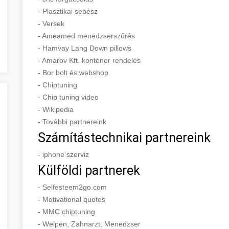
-
Plasztikai sebész
-
Versek
-
Ameamed menedzserszűrés
-
Hamvay Lang Down pillows
-
Amarov Kft. konténer rendelés
-
Bor bolt és webshop
-
Chiptuning
-
Chip tuning video
-
Wikipedia
-
További partnereink
Számítástechnikai partnereink
-
iphone szerviz
Külföldi partnerek
-
Selfesteem2go.com
-
Motivational quotes
-
MMC chiptuning
-
Welpen, Zahnarzt, Menedzser