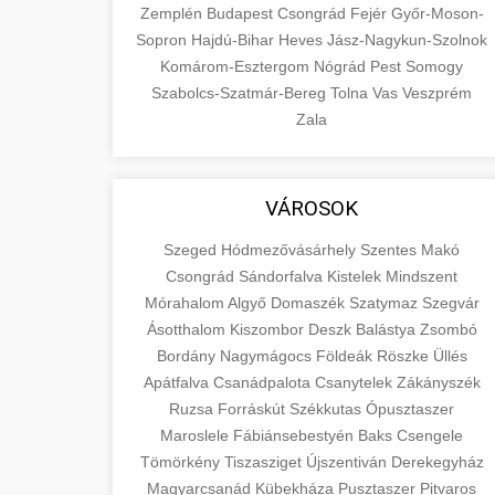
Zemplén
Budapest
Csongrád
Fejér
Győr-Moson-
Sopron
Hajdú-Bihar
Heves
Jász-Nagykun-Szolnok
Komárom-Esztergom
Nógrád
Pest
Somogy
Szabolcs-Szatmár-Bereg
Tolna
Vas
Veszprém
Zala
VÁROSOK
Szeged
Hódmezővásárhely
Szentes
Makó
Csongrád
Sándorfalva
Kistelek
Mindszent
Mórahalom
Algyő
Domaszék
Szatymaz
Szegvár
Ásotthalom
Kiszombor
Deszk
Balástya
Zsombó
Bordány
Nagymágocs
Földeák
Röszke
Üllés
Apátfalva
Csanádpalota
Csanytelek
Zákányszék
Ruzsa
Forráskút
Székkutas
Ópusztaszer
Maroslele
Fábiánsebestyén
Baks
Csengele
Tömörkény
Tiszasziget
Újszentiván
Derekegyház
Magyarcsanád
Kübekháza
Pusztaszer
Pitvaros