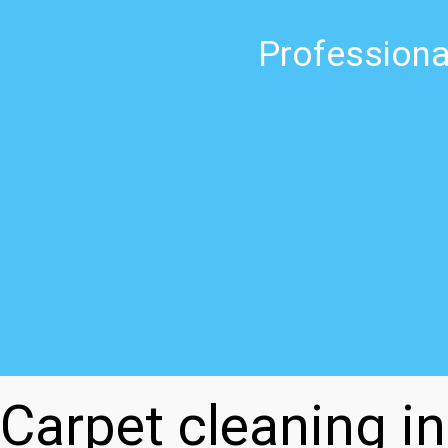
Professiona
Carpet cleaning i