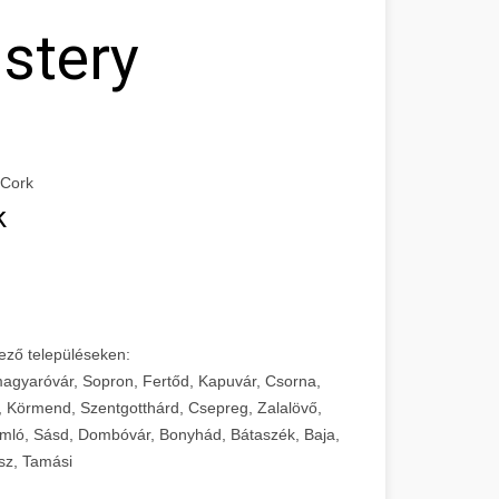
stery
 Cork
k
ező településeken:
agyaróvár, Sopron, Fertőd, Kapuvár, Csorna,
, Körmend, Szentgotthárd, Csepreg, Zalalövő,
mló, Sásd, Dombóvár, Bonyhád, Bátaszék, Baja,
sz, Tamási