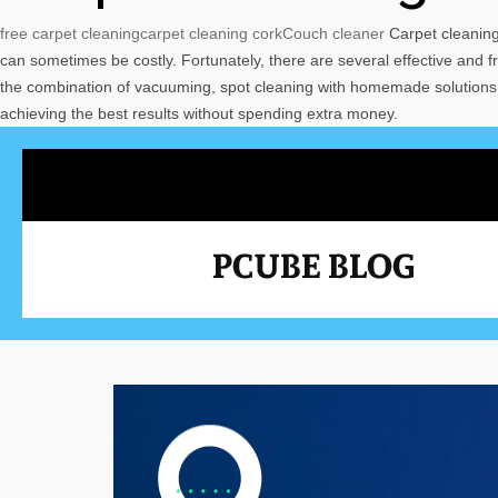
free carpet cleaning
carpet cleaning cork
Couch cleaner
Carpet cleaning 
can sometimes be costly. Fortunately, there are several effective an
the combination of vacuuming, spot cleaning with homemade solutions, a
achieving the best results without spending extra money.