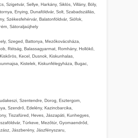
 Szigetvár, Sellye, Harkány, Siklós, Villány, Bóly,
ornya, Enying, Dunaföldvár, Solt, Szabadszállás,
, Székesfehérvár, Balatonföldvár, Siófok,
rém, Sátoraljaújhely
ely, Szeged, Battonya, Mezőkovácsháza,
ob, Rétság, Balassagyarmat, Romhány, Hollókő,
Kiskőrös, Kecel, Dusnok, Kiskunhalas,
unmajsa, Kistelek, Kiskunfélegyháza, Bugac,
Budakeszi, Szentendre, Dorog, Esztergom,
ya, Szendrő, Edelény, Kazincbarcika,
ny, Tiszafüred, Heves, Jászapáti, Kunhegyes,
 Tiszaföldvár, Túrkeve, Mezőtúr, Gyomaendrőd,
zász, Jászberény, Jászfényszaru,