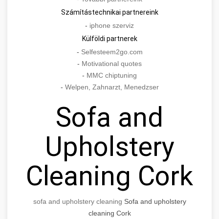
Számítástechnikai partnereink
-
iphone szerviz
Külföldi partnerek
-
Selfesteem2go.com
-
Motivational quotes
-
MMC chiptuning
-
Welpen, Zahnarzt, Menedzser
Sofa and
Upholstery
Cleaning Cork
sofa and upholstery cleaning
Sofa and upholstery
cleaning Cork