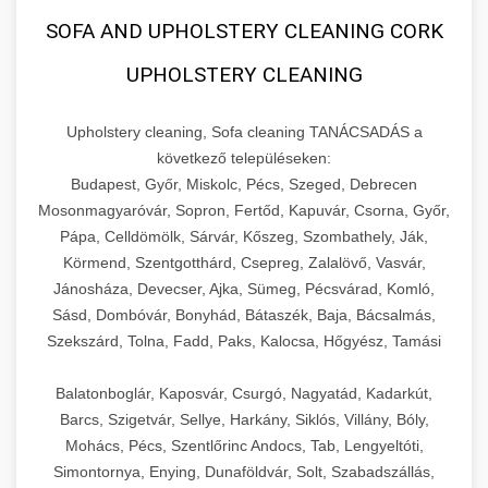
SOFA AND UPHOLSTERY CLEANING CORK
UPHOLSTERY CLEANING
Upholstery cleaning, Sofa cleaning TANÁCSADÁS a
következő településeken:
Budapest, Győr, Miskolc, Pécs, Szeged, Debrecen
Mosonmagyaróvár, Sopron, Fertőd, Kapuvár, Csorna, Győr,
Pápa, Celldömölk, Sárvár, Kőszeg, Szombathely, Ják,
Körmend, Szentgotthárd, Csepreg, Zalalövő, Vasvár,
Jánosháza, Devecser, Ajka, Sümeg, Pécsvárad, Komló,
Sásd, Dombóvár, Bonyhád, Bátaszék, Baja, Bácsalmás,
Szekszárd, Tolna, Fadd, Paks, Kalocsa, Hőgyész, Tamási
Balatonboglár, Kaposvár, Csurgó, Nagyatád, Kadarkút,
Barcs, Szigetvár, Sellye, Harkány, Siklós, Villány, Bóly,
Mohács, Pécs, Szentlőrinc Andocs, Tab, Lengyeltóti,
Simontornya, Enying, Dunaföldvár, Solt, Szabadszállás,