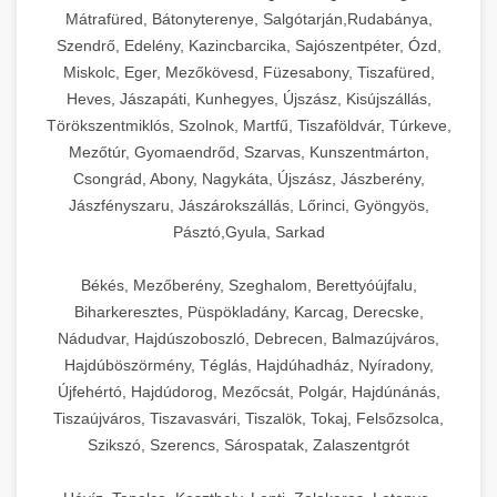
Mátrafüred, Bátonyterenye, Salgótarján,Rudabánya,
Szendrő, Edelény, Kazincbarcika, Sajószentpéter, Ózd,
Miskolc, Eger, Mezőkövesd, Füzesabony, Tiszafüred,
Heves, Jászapáti, Kunhegyes, Újszász, Kisújszállás,
Törökszentmiklós, Szolnok, Martfű, Tiszaföldvár, Túrkeve,
Mezőtúr, Gyomaendrőd, Szarvas, Kunszentmárton,
Csongrád, Abony, Nagykáta, Újszász, Jászberény,
Jászfényszaru, Jászárokszállás, Lőrinci, Gyöngyös,
Pásztó,Gyula, Sarkad
Békés, Mezőberény, Szeghalom, Berettyóújfalu,
Biharkeresztes, Püspökladány, Karcag, Derecske,
Nádudvar, Hajdúszoboszló, Debrecen, Balmazújváros,
Hajdúböszörmény, Téglás, Hajdúhadház, Nyíradony,
Újfehértó, Hajdúdorog, Mezőcsát, Polgár, Hajdúnánás,
Tiszaújváros, Tiszavasvári, Tiszalök, Tokaj, Felsőzsolca,
Szikszó, Szerencs, Sárospatak, Zalaszentgrót