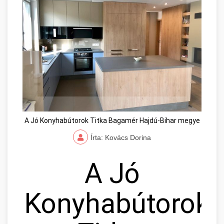
A Jó Konyhabútorok Titka Bagamér Hajdú-Bihar megye
Írta: Kovács Dorina
A Jó
Konyhabútorok