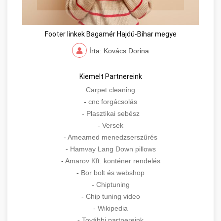
Footer linkek Bagamér Hajdú-Bihar megye
Írta: Kovács Dorina
Kiemelt Partnereink
Carpet cleaning
-
cnc forgácsolás
-
Plasztikai sebész
-
Versek
-
Ameamed menedzserszűrés
-
Hamvay Lang Down pillows
-
Amarov Kft. konténer rendelés
-
Bor bolt és webshop
-
Chiptuning
-
Chip tuning video
-
Wikipedia
-
További partnereink