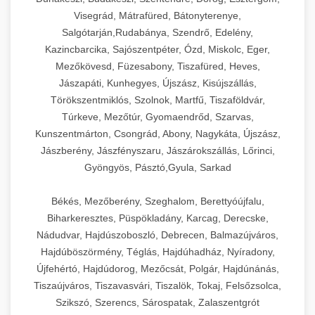
Visegrád, Mátrafüred, Bátonyterenye,
Salgótarján,Rudabánya, Szendrő, Edelény,
Kazincbarcika, Sajószentpéter, Ózd, Miskolc, Eger,
Mezőkövesd, Füzesabony, Tiszafüred, Heves,
Jászapáti, Kunhegyes, Újszász, Kisújszállás,
Törökszentmiklós, Szolnok, Martfű, Tiszaföldvár,
Túrkeve, Mezőtúr, Gyomaendrőd, Szarvas,
Kunszentmárton, Csongrád, Abony, Nagykáta, Újszász,
Jászberény, Jászfényszaru, Jászárokszállás, Lőrinci,
Gyöngyös, Pásztó,Gyula, Sarkad
Békés, Mezőberény, Szeghalom, Berettyóújfalu,
Biharkeresztes, Püspökladány, Karcag, Derecske,
Nádudvar, Hajdúszoboszló, Debrecen, Balmazújváros,
Hajdúböszörmény, Téglás, Hajdúhadház, Nyíradony,
Újfehértó, Hajdúdorog, Mezőcsát, Polgár, Hajdúnánás,
Tiszaújváros, Tiszavasvári, Tiszalök, Tokaj, Felsőzsolca,
Szikszó, Szerencs, Sárospatak, Zalaszentgrót