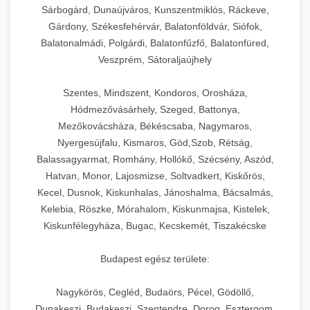
Sárbogárd, Dunaújváros, Kunszentmiklós, Ráckeve,
Gárdony, Székesfehérvár, Balatonföldvár, Siófok,
Balatonalmádi, Polgárdi, Balatonfűzfő, Balatonfüred,
Veszprém, Sátoraljaújhely
Szentes, Mindszent, Kondoros, Orosháza,
Hódmezővásárhely, Szeged, Battonya,
Mezőkovácsháza, Békéscsaba, Nagymaros,
Nyergesújfalu, Kismaros, Göd,Szob, Rétság,
Balassagyarmat, Romhány, Hollókő, Szécsény, Aszód,
Hatvan, Monor, Lajosmizse, Soltvadkert, Kiskőrös,
Kecel, Dusnok, Kiskunhalas, Jánoshalma, Bácsalmás,
Kelebia, Röszke, Mórahalom, Kiskunmajsa, Kistelek,
Kiskunfélegyháza, Bugac, Kecskemét, Tiszakécske
Budapest egész területe:
Nagykörös, Cegléd, Budaörs, Pécel, Gödöllő,
Dunakeszi, Budakeszi, Szentendre, Dorog, Esztergom,