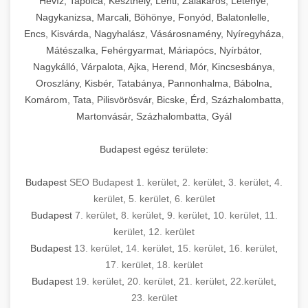
Hévíz, Tapolca, Keszthely, Lenti, Zalakaros, Letenye,
Nagykanizsa, Marcali, Böhönye, Fonyód, Balatonlelle,
Encs, Kisvárda, Nagyhalász, Vásárosnamény, Nyíregyháza,
Mátészalka, Fehérgyarmat, Máriapócs, Nyírbátor,
Nagykálló, Várpalota, Ajka, Herend, Mór, Kincsesbánya,
Oroszlány, Kisbér, Tatabánya, Pannonhalma, Bábolna,
Komárom, Tata, Pilisvörösvár, Bicske, Érd, Százhalombatta,
Martonvásár, Százhalombatta, Gyál
Budapest egész területe:
Budapest
SEO Budapest 1. kerület
,
2. kerület
,
3. kerület
,
4.
kerület
,
5. kerület
,
6. kerület
Budapest
7. kerület
,
8. kerület
,
9. kerület
,
10. kerület
,
11.
kerület
,
12. kerület
Budapest
13. kerület
,
14. kerület
,
15. kerület
,
16. kerület
,
17. kerület
,
18. kerület
Budapest
19. kerület
,
20. kerület
,
21. kerület
,
22.kerület
,
23. kerület