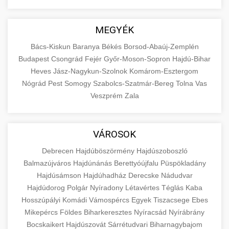
MEGYÉK
Bács-Kiskun
Baranya
Békés
Borsod-Abaúj-Zemplén
Budapest
Csongrád
Fejér
Győr-Moson-Sopron
Hajdú-Bihar
Heves
Jász-Nagykun-Szolnok
Komárom-Esztergom
Nógrád
Pest
Somogy
Szabolcs-Szatmár-Bereg
Tolna
Vas
Veszprém
Zala
VÁROSOK
Debrecen
Hajdúböszörmény
Hajdúszoboszló
Balmazújváros
Hajdúnánás
Berettyóújfalu
Püspökladány
Hajdúsámson
Hajdúhadház
Derecske
Nádudvar
Hajdúdorog
Polgár
Nyíradony
Létavértes
Téglás
Kaba
Hosszúpályi
Komádi
Vámospércs
Egyek
Tiszacsege
Ebes
Mikepércs
Földes
Biharkeresztes
Nyíracsád
Nyírábrány
Bocskaikert
Hajdúszovát
Sárrétudvari
Biharnagybajom