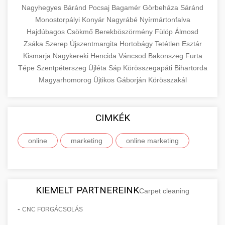
Nagyhegyes
Báránd
Pocsaj
Bagamér
Görbeháza
Sáránd
Monostorpályi
Konyár
Nagyrábé
Nyírmártonfalva
Hajdúbagos
Csökmő
Berekböszörmény
Fülöp
Álmosd
Zsáka
Szerep
Újszentmargita
Hortobágy
Tetétlen
Esztár
Kismarja
Nagykereki
Hencida
Váncsod
Bakonszeg
Furta
Tépe
Szentpéterszeg
Újléta
Sáp
Körösszegapáti
Bihartorda
Magyarhomorog
Újtikos
Gáborján
Körösszakál
CIMKÉK
online
marketing
online marketing
KIEMELT PARTNEREINK
Carpet cleaning
-
CNC FORGÁCSOLÁS