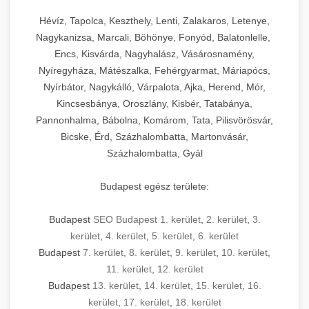
Hévíz, Tapolca, Keszthely, Lenti, Zalakaros, Letenye,
Nagykanizsa, Marcali, Böhönye, Fonyód, Balatonlelle,
Encs, Kisvárda, Nagyhalász, Vásárosnamény,
Nyíregyháza, Mátészalka, Fehérgyarmat, Máriapócs,
Nyírbátor, Nagykálló, Várpalota, Ajka, Herend, Mór,
Kincsesbánya, Oroszlány, Kisbér, Tatabánya,
Pannonhalma, Bábolna, Komárom, Tata, Pilisvörösvár,
Bicske, Érd, Százhalombatta, Martonvásár,
Százhalombatta, Gyál
Budapest egész területe:
Budapest
SEO Budapest 1. kerület
,
2. kerület
,
3.
kerület
,
4. kerület
,
5. kerület
,
6. kerület
Budapest
7. kerület
,
8. kerület
,
9. kerület
,
10. kerület
,
11. kerület
,
12. kerület
Budapest
13. kerület
,
14. kerület
,
15. kerület
,
16.
kerület
,
17. kerület
,
18. kerület