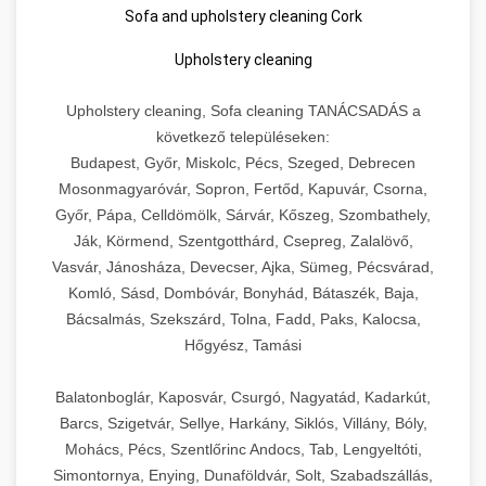
Sofa and upholstery cleaning Cork
Upholstery cleaning
Upholstery cleaning, Sofa cleaning TANÁCSADÁS a
következő településeken:
Budapest, Győr, Miskolc, Pécs, Szeged, Debrecen
Mosonmagyaróvár, Sopron, Fertőd, Kapuvár, Csorna,
Győr, Pápa, Celldömölk, Sárvár, Kőszeg, Szombathely,
Ják, Körmend, Szentgotthárd, Csepreg, Zalalövő,
Vasvár, Jánosháza, Devecser, Ajka, Sümeg, Pécsvárad,
Komló, Sásd, Dombóvár, Bonyhád, Bátaszék, Baja,
Bácsalmás, Szekszárd, Tolna, Fadd, Paks, Kalocsa,
Hőgyész, Tamási
Balatonboglár, Kaposvár, Csurgó, Nagyatád, Kadarkút,
Barcs, Szigetvár, Sellye, Harkány, Siklós, Villány, Bóly,
Mohács, Pécs, Szentlőrinc Andocs, Tab, Lengyeltóti,
Simontornya, Enying, Dunaföldvár, Solt, Szabadszállás,