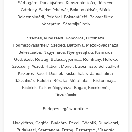
Sárbogárd, Dunaújváros, Kunszentmiklós, Ráckeve,
Gárdony, Székesfehérvár, Balatonföldvár, Siófok,
Balatonalmádi, Polgárdi, Balatonfűzfő, Balatonfüred,
Veszprém, Sátoraljaújhely
Szentes, Mindszent, Kondoros, Orosháza,
Hódmezővásárhely, Szeged, Battonya, Mezőkovácsháza,
Békéscsaba, Nagymaros, Nyergesújfalu, Kismaros,
Göd,Szob, Rétság, Balassagyarmat, Romhány, Hollókő,
Szécsény, Aszód, Hatvan, Monor, Lajosmizse, Soltvadkert,
Kiskőrös, Kecel, Dusnok, Kiskunhalas, Jánoshalma,
Bácsalmás, Kelebia, Röszke, Mórahalom, Kiskunmajsa,
Kistelek, Kiskunfélegyháza, Bugac, Kecskemét,
Tiszakécske
Budapest egész területe:
Nagykörös, Cegléd, Budaörs, Pécel, Gödöllő, Dunakeszi,
Budakeszi, Szentendre, Dorog, Esztergom, Visegrád,