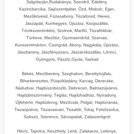
Salgótarján,Rudabánya, Szendrő, Edelény,
Kazincbarcika, Sajószentpéter, Ózd, Miskolc, Eger,
Mezőkövesd, Füzesabony, Tiszafüred, Heves,
Jászapáti, Kunhegyes, Újszász, Kisújszállás,
Törökszentmiklós, Szolnok, Martfű, Tiszaföldvár,
Túrkeve, Mezőtúr, Gyomaendrőd, Szarvas,
Kunszentmárton, Csongrád, Abony, Nagykáta, Újszász,
Jászberény, Jászfényszaru, Jászárokszállás, Lőrinci,
Gyöngyös, Pásztó,Gyula, Sarkad
Békés, Mezőberény, Szeghalom, Berettyóújfalu,
Biharkeresztes, Püspökladány, Karcag, Derecske,
Nádudvar, Hajdúszoboszló, Debrecen, Balmazújváros,
Hajdúböszörmény, Téglás, Hajdúhadház, Nyíradony,
Újfehértó, Hajdúdorog, Mezőcsát, Polgár, Hajdúnánás,
Tiszaújváros, Tiszavasvári, Tiszalök, Tokaj, Felsőzsolca,
Szikszó, Szerencs, Sárospatak, Zalaszentgrót
Hévíz, Tapolca, Keszthely, Lenti, Zalakaros, Letenye,