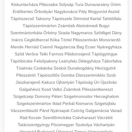
Kiskunlacháza
Piliscsaba
Sülysáp
Tura
Dunavarsány
Üröm
Erdőkertes
Őrbottyán
Nagykovácsi
Páty
Mogyoród
Aszód
Tápiószecső
Taksony
Tápiószele
Dömsöd
Kartal
Tahitótfalu
Tápiószentmárton
Zsámbék
Alsónémedi
Bugyi
Szentmártonkáta
Örkény
Szada
Nagymaros
Sződliget
Dány
Inárcs
Ceglédbercel
Kóka
Törtel
Pilisszentiván
Monorierdő
Mende
Hernád
Csemő
Nagytarcsa
Bag
Ecser
Nyáregyháza
Sződ
Verőce
Telki
Farmos
Pilisborosjenő
Tápiógyörgye
Tápióbicske
Felsőpakony
Leányfalu
Délegyháza
Táborfalva
Tóalmás
Csobánka
Sóskút
Dunabogdány
Hévízgyörk
Pilisszántó
Tápiószőlős
Gomba
Dánszentmiklós
Szob
Jászkarajenő
Kakucs
Újhartyán
Tápióság
Úri
Újszilvás
Galgahévíz
Kosd
Valkó
Zsámbok
Pilisszentkereszt
Szigetcsép
Domony
Péteri
Szigetmonostor
Herceghalom
Szigetszentmárton
Iklad
Perbál
Kismaros
Szigetújfalu
Vácszentlászló
Pánd
Nyársapát
Csörög
Galgamácsa
Vasad
Rád
Kocsér
Szentlőrinckáta
Csévharaszt
Vácrátót
Tatárszentgyörgy
Pócsmegyer
Szokolya
Váchartyán
Visegrád
Budajenő
Újlengyel
Tinnye
Vámosmikola