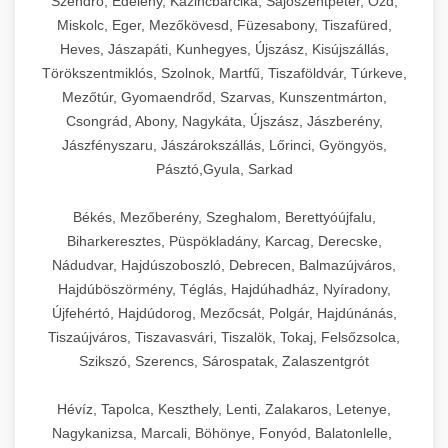
Szendrő, Edelény, Kazincbarcika, Sajószentpéter, Ózd,
Miskolc, Eger, Mezőkövesd, Füzesabony, Tiszafüred,
Heves, Jászapáti, Kunhegyes, Újszász, Kisújszállás,
Törökszentmiklós, Szolnok, Martfű, Tiszaföldvár, Túrkeve,
Mezőtúr, Gyomaendrőd, Szarvas, Kunszentmárton,
Csongrád, Abony, Nagykáta, Újszász, Jászberény,
Jászfényszaru, Jászárokszállás, Lőrinci, Gyöngyös,
Pásztó,Gyula, Sarkad
Békés, Mezőberény, Szeghalom, Berettyóújfalu,
Biharkeresztes, Püspökladány, Karcag, Derecske,
Nádudvar, Hajdúszoboszló, Debrecen, Balmazújváros,
Hajdúböszörmény, Téglás, Hajdúhadház, Nyíradony,
Újfehértó, Hajdúdorog, Mezőcsát, Polgár, Hajdúnánás,
Tiszaújváros, Tiszavasvári, Tiszalök, Tokaj, Felsőzsolca,
Szikszó, Szerencs, Sárospatak, Zalaszentgrót
Hévíz, Tapolca, Keszthely, Lenti, Zalakaros, Letenye,
Nagykanizsa, Marcali, Böhönye, Fonyód, Balatonlelle,