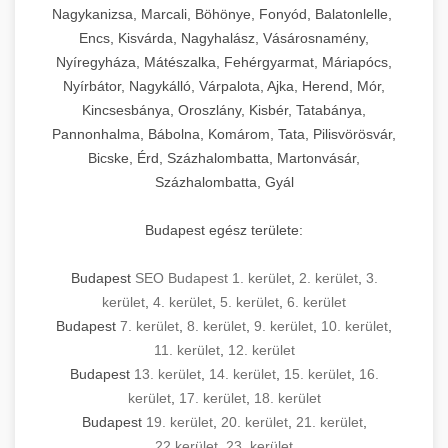
Nagykanizsa, Marcali, Böhönye, Fonyód, Balatonlelle,
Encs, Kisvárda, Nagyhalász, Vásárosnamény,
Nyíregyháza, Mátészalka, Fehérgyarmat, Máriapócs,
Nyírbátor, Nagykálló, Várpalota, Ajka, Herend, Mór,
Kincsesbánya, Oroszlány, Kisbér, Tatabánya,
Pannonhalma, Bábolna, Komárom, Tata, Pilisvörösvár,
Bicske, Érd, Százhalombatta, Martonvásár,
Százhalombatta, Gyál
Budapest egész területe:
Budapest
SEO Budapest 1. kerület
,
2. kerület
,
3.
kerület
,
4. kerület
,
5. kerület
,
6. kerület
Budapest
7. kerület
,
8. kerület
,
9. kerület
,
10. kerület
,
11. kerület
,
12. kerület
Budapest
13. kerület
,
14. kerület
,
15. kerület
,
16.
kerület
,
17. kerület
,
18. kerület
Budapest
19. kerület
,
20. kerület
,
21. kerület
,
22.kerület
,
23. kerület