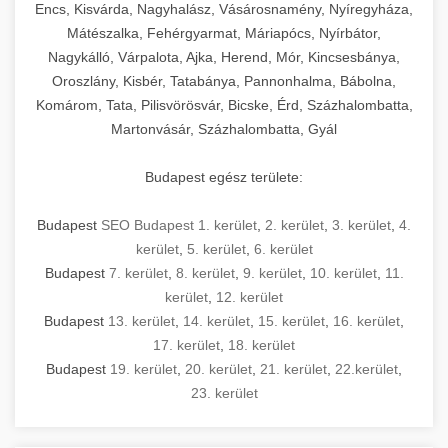
Encs, Kisvárda, Nagyhalász, Vásárosnamény, Nyíregyháza,
Mátészalka, Fehérgyarmat, Máriapócs, Nyírbátor,
Nagykálló, Várpalota, Ajka, Herend, Mór, Kincsesbánya,
Oroszlány, Kisbér, Tatabánya, Pannonhalma, Bábolna,
Komárom, Tata, Pilisvörösvár, Bicske, Érd, Százhalombatta,
Martonvásár, Százhalombatta, Gyál
Budapest egész területe:
Budapest
SEO Budapest 1. kerület
,
2. kerület
,
3. kerület
,
4.
kerület
,
5. kerület
,
6. kerület
Budapest
7. kerület
,
8. kerület
,
9. kerület
,
10. kerület
,
11.
kerület
,
12. kerület
Budapest
13. kerület
,
14. kerület
,
15. kerület
,
16. kerület
,
17. kerület
,
18. kerület
Budapest
19. kerület
,
20. kerület
,
21. kerület
,
22.kerület
,
23. kerület