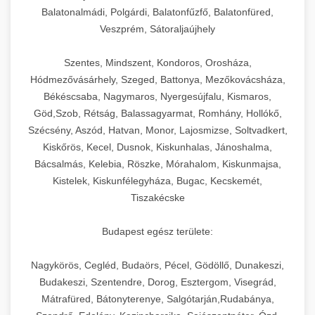
Balatonalmádi, Polgárdi, Balatonfűzfő, Balatonfüred,
Veszprém, Sátoraljaújhely
Szentes, Mindszent, Kondoros, Orosháza,
Hódmezővásárhely, Szeged, Battonya, Mezőkovácsháza,
Békéscsaba, Nagymaros, Nyergesújfalu, Kismaros,
Göd,Szob, Rétság, Balassagyarmat, Romhány, Hollókő,
Szécsény, Aszód, Hatvan, Monor, Lajosmizse, Soltvadkert,
Kiskőrös, Kecel, Dusnok, Kiskunhalas, Jánoshalma,
Bácsalmás, Kelebia, Röszke, Mórahalom, Kiskunmajsa,
Kistelek, Kiskunfélegyháza, Bugac, Kecskemét,
Tiszakécske
Budapest egész területe:
Nagykörös, Cegléd, Budaörs, Pécel, Gödöllő, Dunakeszi,
Budakeszi, Szentendre, Dorog, Esztergom, Visegrád,
Mátrafüred, Bátonyterenye, Salgótarján,Rudabánya,