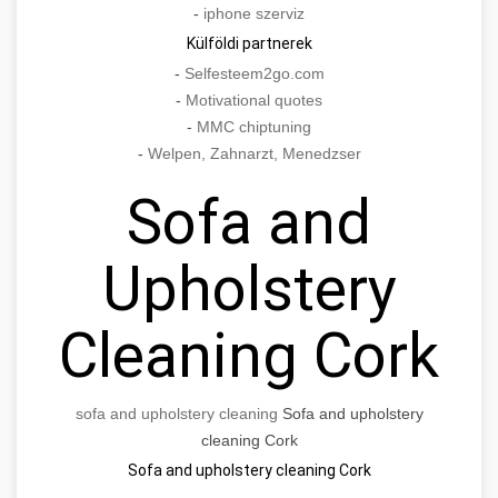
-
iphone szerviz
Külföldi partnerek
-
Selfesteem2go.com
-
Motivational quotes
-
MMC chiptuning
-
Welpen, Zahnarzt, Menedzser
Sofa and
Upholstery
Cleaning Cork
sofa and upholstery cleaning
Sofa and upholstery
cleaning Cork
Sofa and upholstery cleaning Cork