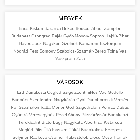
MEGYÉK
Bács-Kiskun
Baranya
Békés
Borsod-Abaúj-Zemplén
Budapest
Csongrád
Fejér
Győr-Moson-Sopron
Hajdú-Bihar
Heves
Jász-Nagykun-Szolnok
Komárom-Esztergom
Nógrád
Pest
Somogy
Szabolcs-Szatmár-Bereg
Tolna
Vas
Veszprém
Zala
VÁROSOK
Érd
Dunakeszi
Cegléd
Szigetszentmiklós
Vác
Gödöllő
Budaörs
Szentendre
Nagykőrös
Gyál
Dunaharaszti
Vecsés
Fót
Százhalombatta
Monor
Göd
Szigethalom
Pomáz
Dabas
Gyömrő
Veresegyház
Pécel
Abony
Pilisvörösvár
Budakeszi
Törökbálint
Biatorbágy
Nagykáta
Albertirsa
Kistarcsa
Maglód
Pilis
Üllő
Isaszeg
Tököl
Budakalász
Kerepes
Solymár
Ráckeve
Csömör
Halásztelek
Diósd
Ócsa
Tárnok