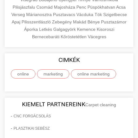
Pilisjászfalu
Csomád
Majosháza
Penc
Püspökhatvan
Acsa
Verseg
Márianosztra
Pusztavacs
Vácduka
Tök
Szigetbecse
Apaj
Pilisszentlászló
Zebegény
Makád
Bénye
Pusztazámor
Áporka
Letkés
Galgagyörk
Kemence
Kisoroszi
Bernecebaráti
Kőröstetétlen
Vácegres
CIMKÉK
online
marketing
online marketing
KIEMELT PARTNEREINK
Carpet cleaning
-
CNC FORGÁCSOLÁS
-
PLASZTIKAI SEBÉSZ