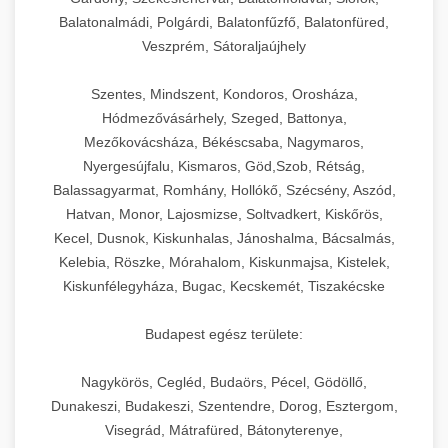
Balatonalmádi, Polgárdi, Balatonfűzfő, Balatonfüred,
Veszprém, Sátoraljaújhely
Szentes, Mindszent, Kondoros, Orosháza,
Hódmezővásárhely, Szeged, Battonya,
Mezőkovácsháza, Békéscsaba, Nagymaros,
Nyergesújfalu, Kismaros, Göd,Szob, Rétság,
Balassagyarmat, Romhány, Hollókő, Szécsény, Aszód,
Hatvan, Monor, Lajosmizse, Soltvadkert, Kiskőrös,
Kecel, Dusnok, Kiskunhalas, Jánoshalma, Bácsalmás,
Kelebia, Röszke, Mórahalom, Kiskunmajsa, Kistelek,
Kiskunfélegyháza, Bugac, Kecskemét, Tiszakécske
Budapest egész területe:
Nagykörös, Cegléd, Budaörs, Pécel, Gödöllő,
Dunakeszi, Budakeszi, Szentendre, Dorog, Esztergom,
Visegrád, Mátrafüred, Bátonyterenye,