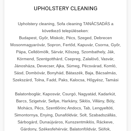
UPHOLSTERY CLEANING
Upholstery cleaning, Sofa cleaning TANÁCSADÁS a
következő településeken:
Budapest, Győr, Miskolc, Pécs, Szeged, Debrecen
Mosonmagyaróvár, Sopron, Fertőd, Kapuvár, Csorna, Győr,
Pápa, Celldömölk, Sárvár, Kőszeg, Szombathely, Ják,
Körmend, Szentgotthárd, Csepreg, Zalalövő, Vasvár,
Jánosháza, Devecser, Ajka, Sümeg, Pécsvárad, Komló,
Sásd, Dombóvár, Bonyhád, Bátaszék, Baja, Bácsalmás,
Szekszárd, Tolna, Fadd, Paks, Kalocsa, Hőgyész, Tamási
Balatonboglár, Kaposvár, Csurgó, Nagyatád, Kadarkút,
Barcs, Szigetvár, Sellye, Harkány, Siklós, Villány, Bóly,
Mohács, Pécs, Szentlőrinc Andocs, Tab, Lengyeltóti,
Simontornya, Enying, Dunaföldvár, Solt, Szabadszállás,
Sárbogárd, Dunaújváros, Kunszentmiklós, Ráckeve,
Gárdony, Székesfehérvár, Balatonföldvár, Siófok,