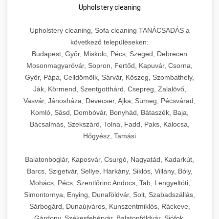
Upholstery cleaning
Upholstery cleaning, Sofa cleaning TANÁCSADÁS a
következő településeken:
Budapest, Győr, Miskolc, Pécs, Szeged, Debrecen
Mosonmagyaróvár, Sopron, Fertőd, Kapuvár, Csorna,
Győr, Pápa, Celldömölk, Sárvár, Kőszeg, Szombathely,
Ják, Körmend, Szentgotthárd, Csepreg, Zalalövő,
Vasvár, Jánosháza, Devecser, Ajka, Sümeg, Pécsvárad,
Komló, Sásd, Dombóvár, Bonyhád, Bátaszék, Baja,
Bácsalmás, Szekszárd, Tolna, Fadd, Paks, Kalocsa,
Hőgyész, Tamási
Balatonboglár, Kaposvár, Csurgó, Nagyatád, Kadarkút,
Barcs, Szigetvár, Sellye, Harkány, Siklós, Villány, Bóly,
Mohács, Pécs, Szentlőrinc Andocs, Tab, Lengyeltóti,
Simontornya, Enying, Dunaföldvár, Solt, Szabadszállás,
Sárbogárd, Dunaújváros, Kunszentmiklós, Ráckeve,
Gárdony, Székesfehérvár, Balatonföldvár, Siófok,