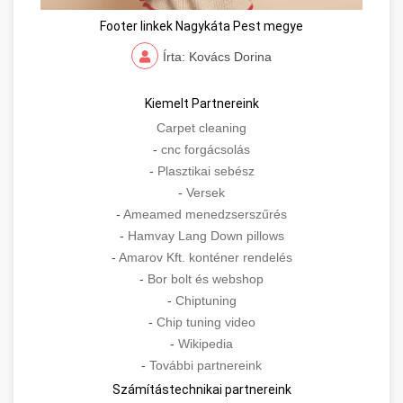
Footer linkek Nagykáta Pest megye
Írta: Kovács Dorina
Kiemelt Partnereink
Carpet cleaning
-
cnc forgácsolás
-
Plasztikai sebész
-
Versek
-
Ameamed menedzserszűrés
-
Hamvay Lang Down pillows
-
Amarov Kft. konténer rendelés
-
Bor bolt és webshop
-
Chiptuning
-
Chip tuning video
-
Wikipedia
-
További partnereink
Számítástechnikai partnereink