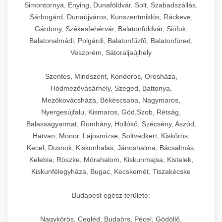
Simontornya, Enying, Dunaföldvár, Solt, Szabadszállás,
Sárbogárd, Dunaújváros, Kunszentmiklós, Ráckeve,
Gárdony, Székesfehérvár, Balatonföldvár, Siófok,
Balatonalmádi, Polgárdi, Balatonfűzfő, Balatonfüred,
Veszprém, Sátoraljaújhely
Szentes, Mindszent, Kondoros, Orosháza,
Hódmezővásárhely, Szeged, Battonya,
Mezőkovácsháza, Békéscsaba, Nagymaros,
Nyergesújfalu, Kismaros, Göd,Szob, Rétság,
Balassagyarmat, Romhány, Hollókő, Szécsény, Aszód,
Hatvan, Monor, Lajosmizse, Soltvadkert, Kiskőrös,
Kecel, Dusnok, Kiskunhalas, Jánoshalma, Bácsalmás,
Kelebia, Röszke, Mórahalom, Kiskunmajsa, Kistelek,
Kiskunfélegyháza, Bugac, Kecskemét, Tiszakécske
Budapest egész területe:
Nagykörös, Cegléd, Budaörs, Pécel, Gödöllő,