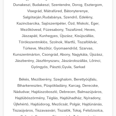
Dunakeszi, Budakeszi, Szentendre, Dorog, Esztergom,
Visegrád, Mátrafüred, Bátonyterenye,
Salgótarján,Rudabánya, Szendrő, Edelény,
Kazincbarcika, Sajószentpéter, Ózd, Miskolc, Eger,
Mezőkövesd, Füzesabony, Tiszafüred, Heves,
Jászapáti, Kunhegyes, Újszász, Kisújszállás,
Törökszentmiklós, Szolnok, Martfű, Tiszaföldvár,
Túrkeve, Mezőtúr, Gyomaendrőd, Szarvas,
Kunszentmárton, Csongrád, Abony, Nagykáta, Újszász,
Jászberény, Jászfényszaru, Jászárokszállás, Lőrinci,
Gyöngyös, Pásztó,Gyula, Sarkad
Békés, Mezőberény, Szeghalom, Berettyóújfalu,
Biharkeresztes, Püspökladány, Karcag, Derecske,
Nádudvar, Hajdúszoboszló, Debrecen, Balmazújváros,
Hajdúböszörmény, Téglás, Hajdúhadház, Nyíradony,
Újfehértó, Hajdúdorog, Mezőcsát, Polgár, Hajdúnánás,
Tiszaújváros, Tiszavasvári, Tiszalök, Tokaj, Felsőzsolca,