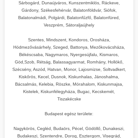
Sárbogárd, Dunaújváros, Kunszentmiklós, Ráckeve,
Gárdony, Székesfehérvár, Balatonföldvár, Siófok,
Balatonalmádi, Polgárdi, Balatonfűzfő, Balatonfüred,
Veszprém, Sátoraljaújhely
Szentes, Mindszent, Kondoros, Orosháza,
Hódmezővásárhely, Szeged, Battonya, Mezőkovácsháza,
Békéscsaba, Nagymaros, Nyergesújfalu, Kismaros,
Göd,Szob, Rétság, Balassagyarmat, Romhány, Hollókő,
Szécsény, Aszód, Hatvan, Monor, Lajosmizse, Soltvadkert,
Kiskőrös, Kecel, Dusnok, Kiskunhalas, Jánoshalma,
Bácsalmás, Kelebia, Röszke, Mórahalom, Kiskunmajsa,
Kistelek, Kiskunfélegyháza, Bugac, Kecskemét,
Tiszakécske
Budapest egész területe:
Nagykörös, Cegléd, Budaörs, Pécel, Gödöllő, Dunakeszi,
Budakeszi, Szentendre, Dorog, Esztergom, Visegrád,