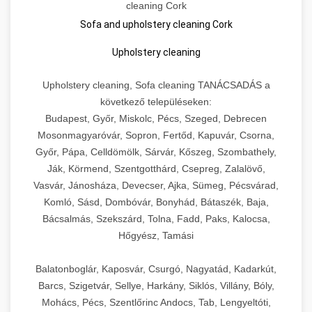
cleaning Cork
Sofa and upholstery cleaning Cork
Upholstery cleaning
Upholstery cleaning, Sofa cleaning TANÁCSADÁS a
következő településeken:
Budapest, Győr, Miskolc, Pécs, Szeged, Debrecen
Mosonmagyaróvár, Sopron, Fertőd, Kapuvár, Csorna,
Győr, Pápa, Celldömölk, Sárvár, Kőszeg, Szombathely,
Ják, Körmend, Szentgotthárd, Csepreg, Zalalövő,
Vasvár, Jánosháza, Devecser, Ajka, Sümeg, Pécsvárad,
Komló, Sásd, Dombóvár, Bonyhád, Bátaszék, Baja,
Bácsalmás, Szekszárd, Tolna, Fadd, Paks, Kalocsa,
Hőgyész, Tamási
Balatonboglár, Kaposvár, Csurgó, Nagyatád, Kadarkút,
Barcs, Szigetvár, Sellye, Harkány, Siklós, Villány, Bóly,
Mohács, Pécs, Szentlőrinc Andocs, Tab, Lengyeltóti,