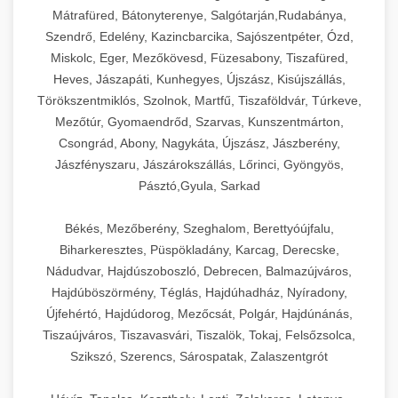
Mátrafüred, Bátonyterenye, Salgótarján,Rudabánya,
Szendrő, Edelény, Kazincbarcika, Sajószentpéter, Ózd,
Miskolc, Eger, Mezőkövesd, Füzesabony, Tiszafüred,
Heves, Jászapáti, Kunhegyes, Újszász, Kisújszállás,
Törökszentmiklós, Szolnok, Martfű, Tiszaföldvár, Túrkeve,
Mezőtúr, Gyomaendrőd, Szarvas, Kunszentmárton,
Csongrád, Abony, Nagykáta, Újszász, Jászberény,
Jászfényszaru, Jászárokszállás, Lőrinci, Gyöngyös,
Pásztó,Gyula, Sarkad
Békés, Mezőberény, Szeghalom, Berettyóújfalu,
Biharkeresztes, Püspökladány, Karcag, Derecske,
Nádudvar, Hajdúszoboszló, Debrecen, Balmazújváros,
Hajdúböszörmény, Téglás, Hajdúhadház, Nyíradony,
Újfehértó, Hajdúdorog, Mezőcsát, Polgár, Hajdúnánás,
Tiszaújváros, Tiszavasvári, Tiszalök, Tokaj, Felsőzsolca,
Szikszó, Szerencs, Sárospatak, Zalaszentgrót