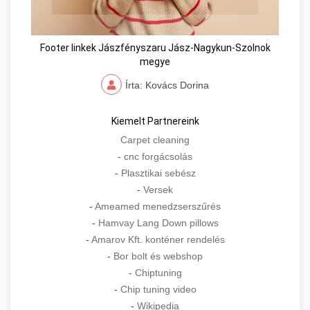
Footer linkek Jászfényszaru Jász-Nagykun-Szolnok
megye
Írta: Kovács Dorina
Kiemelt Partnereink
Carpet cleaning
-
cnc forgácsolás
-
Plasztikai sebész
-
Versek
-
Ameamed menedzserszűrés
-
Hamvay Lang Down pillows
-
Amarov Kft. konténer rendelés
-
Bor bolt és webshop
-
Chiptuning
-
Chip tuning video
-
Wikipedia