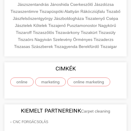
Jászszentandrás
Jánoshida
Cserkeszőlő
Jászdózsa
Tiszaszentimre
Tiszapüspöki
Alattyán
Rákócziújfalu
Tiszabő
Jászfelsőszentgyörgy
Jászboldogháza
Tiszatenyő
Csépa
Jásztelek
Kőtelek
Tiszajenő
Pusztamonostor
Nagykörű
Tiszaroff
Tiszaszőlős
Tiszavárkony
Tiszakürt
Tiszasüly
Tiszaörs
Nagyiván
Szelevény
Örményes
Tiszaderzs
Tiszasas
Szászberek
Tiszagyenda
Berekfürdő
Tiszaigar
CIMKÉK
online
marketing
online marketing
KIEMELT PARTNEREINK
Carpet cleaning
-
CNC FORGÁCSOLÁS