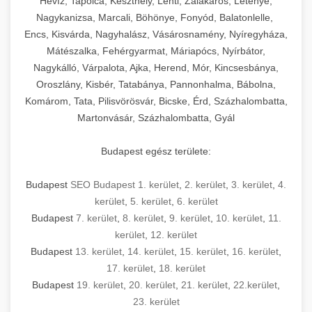
Hévíz, Tapolca, Keszthely, Lenti, Zalakaros, Letenye,
Nagykanizsa, Marcali, Böhönye, Fonyód, Balatonlelle,
Encs, Kisvárda, Nagyhalász, Vásárosnamény, Nyíregyháza,
Mátészalka, Fehérgyarmat, Máriapócs, Nyírbátor,
Nagykálló, Várpalota, Ajka, Herend, Mór, Kincsesbánya,
Oroszlány, Kisbér, Tatabánya, Pannonhalma, Bábolna,
Komárom, Tata, Pilisvörösvár, Bicske, Érd, Százhalombatta,
Martonvásár, Százhalombatta, Gyál
Budapest egész területe:
Budapest
SEO Budapest 1. kerület
,
2. kerület
,
3. kerület
,
4.
kerület
,
5. kerület
,
6. kerület
Budapest
7. kerület
,
8. kerület
,
9. kerület
,
10. kerület
,
11.
kerület
,
12. kerület
Budapest
13. kerület
,
14. kerület
,
15. kerület
,
16. kerület
,
17. kerület
,
18. kerület
Budapest
19. kerület
,
20. kerület
,
21. kerület
,
22.kerület
,
23. kerület