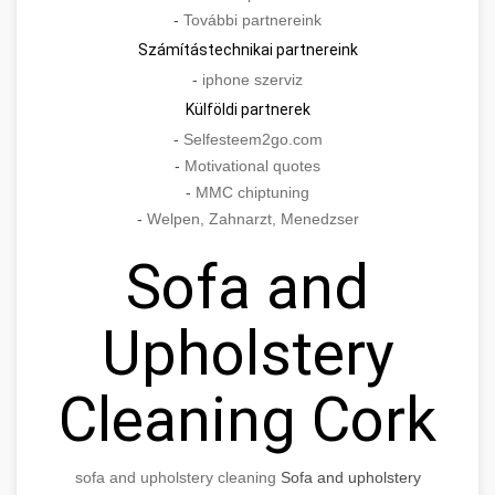
-
További partnereink
Számítástechnikai partnereink
-
iphone szerviz
Külföldi partnerek
-
Selfesteem2go.com
-
Motivational quotes
-
MMC chiptuning
-
Welpen, Zahnarzt, Menedzser
Sofa and
Upholstery
Cleaning Cork
sofa and upholstery cleaning
Sofa and upholstery