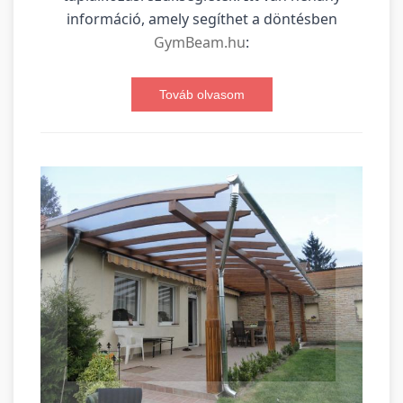
információ, amely segíthet a döntésben
GymBeam.hu
:
Továb olvasom