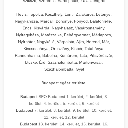
Szikszó, Szerencs, Sárospatak, Zalaszentgrót
Hévíz, Tapolca, Keszthely, Lenti, Zalakaros, Letenye,
Nagykanizsa, Marcali, Böhönye, Fonyód, Balatonlelle,
Encs, Kisvárda, Nagyhalász, Vásárosnamény,
Nyíregyháza, Mátészalka, Fehérgyarmat, Máriapócs,
Nyírbátor, Nagykálló, Várpalota, Ajka, Herend, Mór,
Kincsesbánya, Oroszlány, Kisbér, Tatabánya,
Pannonhalma, Bábolna, Komárom, Tata, Pilisvörösvár,
Bicske, Érd, Százhalombatta, Martonvásár,
Százhalombatta, Gyál
Budapest egész területe:
Budapest
SEO Budapest 1. kerület
,
2. kerület
,
3.
kerület
,
4. kerület
,
5. kerület
,
6. kerület
Budapest
7. kerület
,
8. kerület
,
9. kerület
,
10. kerület
,
11. kerület
,
12. kerület
Budapest
13. kerület
,
14. kerület
,
15. kerület
,
16.