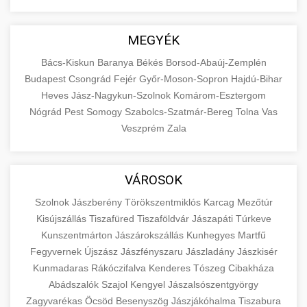
MEGYÉK
Bács-Kiskun
Baranya
Békés
Borsod-Abaúj-Zemplén
Budapest
Csongrád
Fejér
Győr-Moson-Sopron
Hajdú-Bihar
Heves
Jász-Nagykun-Szolnok
Komárom-Esztergom
Nógrád
Pest
Somogy
Szabolcs-Szatmár-Bereg
Tolna
Vas
Veszprém
Zala
VÁROSOK
Szolnok
Jászberény
Törökszentmiklós
Karcag
Mezőtúr
Kisújszállás
Tiszafüred
Tiszaföldvár
Jászapáti
Túrkeve
Kunszentmárton
Jászárokszállás
Kunhegyes
Martfű
Fegyvernek
Újszász
Jászfényszaru
Jászladány
Jászkisér
Kunmadaras
Rákóczifalva
Kenderes
Tószeg
Cibakháza
Abádszalók
Szajol
Kengyel
Jászalsószentgyörgy
Zagyvarékas
Öcsöd
Besenyszög
Jászjákóhalma
Tiszabura