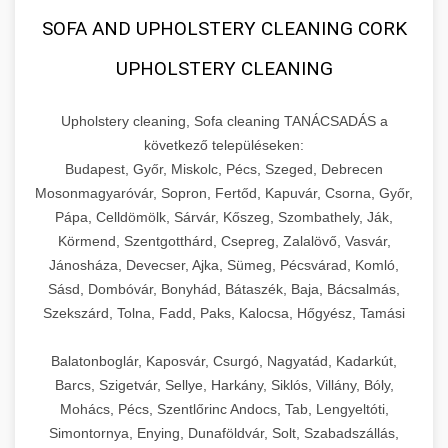
SOFA AND UPHOLSTERY CLEANING CORK
UPHOLSTERY CLEANING
Upholstery cleaning, Sofa cleaning TANÁCSADÁS a
következő településeken:
Budapest, Győr, Miskolc, Pécs, Szeged, Debrecen
Mosonmagyaróvár, Sopron, Fertőd, Kapuvár, Csorna, Győr,
Pápa, Celldömölk, Sárvár, Kőszeg, Szombathely, Ják,
Körmend, Szentgotthárd, Csepreg, Zalalövő, Vasvár,
Jánosháza, Devecser, Ajka, Sümeg, Pécsvárad, Komló,
Sásd, Dombóvár, Bonyhád, Bátaszék, Baja, Bácsalmás,
Szekszárd, Tolna, Fadd, Paks, Kalocsa, Hőgyész, Tamási
Balatonboglár, Kaposvár, Csurgó, Nagyatád, Kadarkút,
Barcs, Szigetvár, Sellye, Harkány, Siklós, Villány, Bóly,
Mohács, Pécs, Szentlőrinc Andocs, Tab, Lengyeltóti,
Simontornya, Enying, Dunaföldvár, Solt, Szabadszállás,