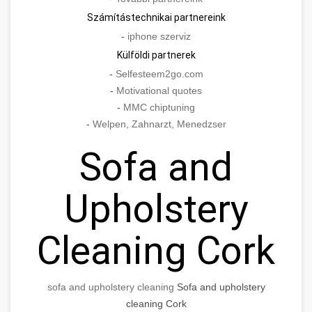
Számítástechnikai partnereink
-
iphone szerviz
Külföldi partnerek
-
Selfesteem2go.com
-
Motivational quotes
-
MMC chiptuning
-
Welpen, Zahnarzt, Menedzser
Sofa and
Upholstery
Cleaning Cork
sofa and upholstery cleaning
Sofa and upholstery
cleaning Cork