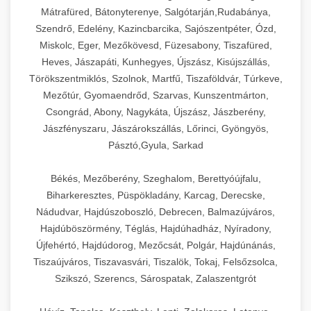
Mátrafüred, Bátonyterenye, Salgótarján,Rudabánya,
Szendrő, Edelény, Kazincbarcika, Sajószentpéter, Ózd,
Miskolc, Eger, Mezőkövesd, Füzesabony, Tiszafüred,
Heves, Jászapáti, Kunhegyes, Újszász, Kisújszállás,
Törökszentmiklós, Szolnok, Martfű, Tiszaföldvár, Túrkeve,
Mezőtúr, Gyomaendrőd, Szarvas, Kunszentmárton,
Csongrád, Abony, Nagykáta, Újszász, Jászberény,
Jászfényszaru, Jászárokszállás, Lőrinci, Gyöngyös,
Pásztó,Gyula, Sarkad
Békés, Mezőberény, Szeghalom, Berettyóújfalu,
Biharkeresztes, Püspökladány, Karcag, Derecske,
Nádudvar, Hajdúszoboszló, Debrecen, Balmazújváros,
Hajdúböszörmény, Téglás, Hajdúhadház, Nyíradony,
Újfehértó, Hajdúdorog, Mezőcsát, Polgár, Hajdúnánás,
Tiszaújváros, Tiszavasvári, Tiszalök, Tokaj, Felsőzsolca,
Szikszó, Szerencs, Sárospatak, Zalaszentgrót