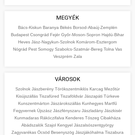
MEGYÉK
Bács-Kiskun
Baranya
Békés
Borsod-Abaúj-Zemplén
Budapest
Csongrád
Fejér
Győr-Moson-Sopron
Hajdú-Bihar
Heves
Jász-Nagykun-Szolnok
Komárom-Esztergom
Nógrád
Pest
Somogy
Szabolcs-Szatmár-Bereg
Tolna
Vas
Veszprém
Zala
VÁROSOK
Szolnok
Jászberény
Törökszentmiklós
Karcag
Mezőtúr
Kisújszállás
Tiszafüred
Tiszaföldvár
Jászapáti
Túrkeve
Kunszentmárton
Jászárokszállás
Kunhegyes
Martfű
Fegyvernek
Újszász
Jászfényszaru
Jászladány
Jászkisér
Kunmadaras
Rákóczifalva
Kenderes
Tószeg
Cibakháza
Abádszalók
Szajol
Kengyel
Jászalsószentgyörgy
Zagyvarékas
Öcsöd
Besenyszög
Jászjákóhalma
Tiszabura