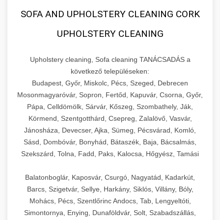
SOFA AND UPHOLSTERY CLEANING CORK
UPHOLSTERY CLEANING
Upholstery cleaning, Sofa cleaning TANÁCSADÁS a
következő településeken:
Budapest, Győr, Miskolc, Pécs, Szeged, Debrecen
Mosonmagyaróvár, Sopron, Fertőd, Kapuvár, Csorna, Győr,
Pápa, Celldömölk, Sárvár, Kőszeg, Szombathely, Ják,
Körmend, Szentgotthárd, Csepreg, Zalalövő, Vasvár,
Jánosháza, Devecser, Ajka, Sümeg, Pécsvárad, Komló,
Sásd, Dombóvár, Bonyhád, Bátaszék, Baja, Bácsalmás,
Szekszárd, Tolna, Fadd, Paks, Kalocsa, Hőgyész, Tamási
Balatonboglár, Kaposvár, Csurgó, Nagyatád, Kadarkút,
Barcs, Szigetvár, Sellye, Harkány, Siklós, Villány, Bóly,
Mohács, Pécs, Szentlőrinc Andocs, Tab, Lengyeltóti,
Simontornya, Enying, Dunaföldvár, Solt, Szabadszállás,