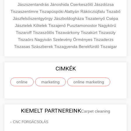
Jászszentandrás
Jánoshida
Cserkeszőlő
Jászdózsa
Tiszaszentimre
Tiszapüspöki
Alattyán
Rákócziújfalu
Tiszabő
Jászfelsőszentgyörgy
Jászboldogháza
Tiszatenyő
Csépa
Jásztelek
Kőtelek
Tiszajenő
Pusztamonostor
Nagykörű
Tiszaroff
Tiszaszőlős
Tiszavárkony
Tiszakürt
Tiszasüly
Tiszaörs
Nagyiván
Szelevény
Örményes
Tiszaderzs
Tiszasas
Szászberek
Tiszagyenda
Berekfürdő
Tiszaigar
CIMKÉK
online
marketing
online marketing
KIEMELT PARTNEREINK
Carpet cleaning
-
CNC FORGÁCSOLÁS