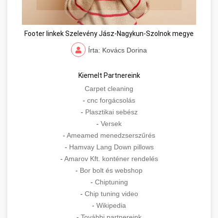
Footer linkek Szelevény Jász-Nagykun-Szolnok megye
Írta: Kovács Dorina
Kiemelt Partnereink
Carpet cleaning
-
cnc forgácsolás
-
Plasztikai sebész
-
Versek
-
Ameamed menedzserszűrés
-
Hamvay Lang Down pillows
-
Amarov Kft. konténer rendelés
-
Bor bolt és webshop
-
Chiptuning
-
Chip tuning video
-
Wikipedia
-
További partnereink