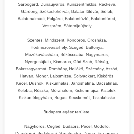
Sárbogárd, Dunaújváros, Kunszentmiklós, Ráckeve,
Gárdony, Székesfehérvár, Balatonföldvár, Siófok,
Balatonalmádi, Polgárdi, Balatonfűzfő, Balatonfüred,
Veszprém, Sátoraljaújhely
Szentes, Mindszent, Kondoros, Orosháza,
Hódmezővásárhely, Szeged, Battonya,
Mezőkovácsháza, Békéscsaba, Nagymaros,
Nyergesújfalu, Kismaros, Göd,Szob, Rétság,
Balassagyarmat, Romhány, Hollókő, Szécsény, Aszód,
Hatvan, Monor, Lajosmizse, Soltvadkert, Kiskőrös,
Kecel, Dusnok, Kiskunhalas, Jánoshalma, Bácsalmás,
Kelebia, Röszke, Mórahalom, Kiskunmajsa, Kistelek,
Kiskunfélegyháza, Bugac, Kecskemét, Tiszakécske
Budapest egész területe:
Nagykörös, Cegléd, Budaörs, Pécel, Gödöllő,
Dunakeszi, Budakeszi, Szentendre, Dorog, Esztergom,