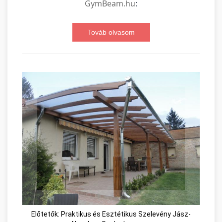
GymBeam.hu
:
Továb olvasom
Előtetők: Praktikus és Esztétikus Szelevény Jász-