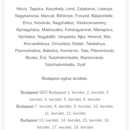
Hévíz, Tapolca, Keszthely, Lenti, Zalakaros, Letenye,
Nagykanizsa, Marcali, Böhönye, Fonyód, Balatonlelle,
Encs, Kisvárda, Nagyhalász, Vásárosnamény,
Nyíregyháza, Mátészalka, Fehérgyarmat, Máriapócs,
Nyírbátor, Nagykálló, Várpalota, Ajka, Herend, Mór,
Kincsesbánya, Oroszlány, Kisbér, Tatabánya,
Pannonhalma, Bábolna, Komárom, Tata, Pilisvörösvár,
Bicske, Érd, Százhalombatta, Martonvásár,
Százhalombatta, Gyál
Budapest egész területe:
Budapest
SEO Budapest 1. kerület
,
2. kerület
,
3.
kerület
,
4. kerület
,
5. kerület
,
6. kerület
Budapest
7. kerület
,
8. kerület
,
9. kerület
,
10. kerület
,
11. kerület
,
12. kerület
Budapest
13. kerület
,
14. kerület
,
15. kerület
,
16.
kerület
,
17. kerület
,
18. kerület