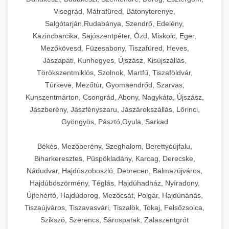
Visegrád, Mátrafüred, Bátonyterenye,
Salgótarján,Rudabánya, Szendrő, Edelény,
Kazincbarcika, Sajószentpéter, Ózd, Miskolc, Eger,
Mezőkövesd, Füzesabony, Tiszafüred, Heves,
Jászapáti, Kunhegyes, Újszász, Kisújszállás,
Törökszentmiklós, Szolnok, Martfű, Tiszaföldvár,
Túrkeve, Mezőtúr, Gyomaendrőd, Szarvas,
Kunszentmárton, Csongrád, Abony, Nagykáta, Újszász,
Jászberény, Jászfényszaru, Jászárokszállás, Lőrinci,
Gyöngyös, Pásztó,Gyula, Sarkad
Békés, Mezőberény, Szeghalom, Berettyóújfalu,
Biharkeresztes, Püspökladány, Karcag, Derecske,
Nádudvar, Hajdúszoboszló, Debrecen, Balmazújváros,
Hajdúböszörmény, Téglás, Hajdúhadház, Nyíradony,
Újfehértó, Hajdúdorog, Mezőcsát, Polgár, Hajdúnánás,
Tiszaújváros, Tiszavasvári, Tiszalök, Tokaj, Felsőzsolca,
Szikszó, Szerencs, Sárospatak, Zalaszentgrót