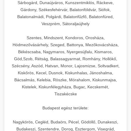
Sárbogárd, Dunaújváros, Kunszentmiklós, Ráckeve,
Gárdony, Székesfehérvár, Balatonföldvár, Siófok,
Balatonalmádi, Polgárdi, Balatonfűzfő, Balatonfüred,
Veszprém, Sátoraljaújhely
Szentes, Mindszent, Kondoros, Orosháza,
Hódmezővásárhely, Szeged, Battonya, Mezőkovácsháza,
Békéscsaba, Nagymaros, Nyergesújfalu, Kismaros,
Göd,Szob, Rétság, Balassagyarmat, Romhány, Hollókő,
Szécsény, Aszód, Hatvan, Monor, Lajosmizse, Soltvadkert,
Kiskőrös, Kecel, Dusnok, Kiskunhalas, Jánoshalma,
Bácsalmás, Kelebia, Röszke, Mórahalom, Kiskunmajsa,
Kistelek, Kiskunfélegyháza, Bugac, Kecskemét,
Tiszakécske
Budapest egész területe:
Nagykörös, Cegléd, Budaörs, Pécel, Gödöllő, Dunakeszi,
Budakeszi, Szentendre, Dorog, Esztergom, Visegrád,