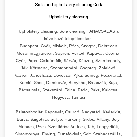
Sofa and upholstery cleaning Cork
Upholstery cleaning
Upholstery cleaning, Sofa cleaning TANÁCSADÁS a
következő településeken:
Budapest, Győr, Miskolc, Pécs, Szeged, Debrecen
Mosonmagyaróvár, Sopron, Fertőd, Kapuvár, Csorna,
Győr, Pápa, Celldömölk, Sárvár, Kőszeg, Szombathely,
Ják, Körmend, Szentgotthárd, Csepreg, Zalalövő,
Vasvár, Jánosháza, Devecser, Ajka, Sümeg, Pécsvárad,
Komló, Sásd, Dombóvár, Bonyhád, Bátaszék, Baja,
Bácsalmás, Szekszárd, Tolna, Fadd, Paks, Kalocsa,
Hőgyész, Tamási
Balatonboglár, Kaposvár, Csurgó, Nagyatád, Kadarkút,
Barcs, Szigetvár, Sellye, Harkány, Siklós, Villány, Bóly,
Mohács, Pécs, Szentlőrinc Andocs, Tab, Lengyeltóti,
Simontornya, Enying, Dunaföldvár, Solt, Szabadszállás,