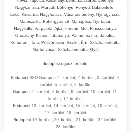
Hévíz, Tapolca, Keszthely, Lenti, Zalakaros, Letenye,
Nagykanizsa, Marcali, Böhönye, Fonyód, Balatonlelle,
Encs, Kisvárda, Nagyhalász, Vásárosnamény, Nyíregyháza,
Mátészalka, Fehérgyarmat, Máriapócs, Nyírbátor,
Nagykálló, Várpalota, Ajka, Herend, Mór, Kincsesbánya,
Oroszlány, Kisbér, Tatabánya, Pannonhalma, Bábolna,
Komárom, Tata, Pilisvörösvár, Bicske, Érd, Százhalombatta,
Martonvásár, Százhalombatta, Gyál
Budapest egész területe:
Budapest
SEO Budapest 1. kerület
,
2. kerület
,
3. kerület
,
4.
kerület
,
5. kerület
,
6. kerület
Budapest
7. kerület
,
8. kerület
,
9. kerület
,
10. kerület
,
11.
kerület
,
12. kerület
Budapest
13. kerület
,
14. kerület
,
15. kerület
,
16. kerület
,
17. kerület
,
18. kerület
Budapest
19. kerület
,
20. kerület
,
21. kerület
,
22.kerület
,
23. kerület