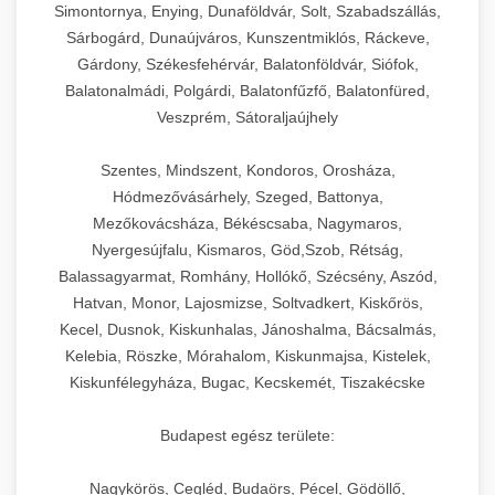
Simontornya, Enying, Dunaföldvár, Solt, Szabadszállás,
Sárbogárd, Dunaújváros, Kunszentmiklós, Ráckeve,
Gárdony, Székesfehérvár, Balatonföldvár, Siófok,
Balatonalmádi, Polgárdi, Balatonfűzfő, Balatonfüred,
Veszprém, Sátoraljaújhely
Szentes, Mindszent, Kondoros, Orosháza,
Hódmezővásárhely, Szeged, Battonya,
Mezőkovácsháza, Békéscsaba, Nagymaros,
Nyergesújfalu, Kismaros, Göd,Szob, Rétság,
Balassagyarmat, Romhány, Hollókő, Szécsény, Aszód,
Hatvan, Monor, Lajosmizse, Soltvadkert, Kiskőrös,
Kecel, Dusnok, Kiskunhalas, Jánoshalma, Bácsalmás,
Kelebia, Röszke, Mórahalom, Kiskunmajsa, Kistelek,
Kiskunfélegyháza, Bugac, Kecskemét, Tiszakécske
Budapest egész területe:
Nagykörös, Cegléd, Budaörs, Pécel, Gödöllő,