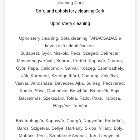
cleaning Cork
Sofa and upholstery cleaning Cork
Upholstery cleaning
Upholstery cleaning, Sofa cleaning TANÁCSADÁS a
következő településeken:
Budapest, Győr, Miskolc, Pécs, Szeged, Debrecen
Mosonmagyaróvár, Sopron, Fertőd, Kapuvár, Csorna,
Győr, Pápa, Celldömölk, Sárvár, Kőszeg, Szombathely,
Ják, Körmend, Szentgotthárd, Csepreg, Zalalövő,
Vasvár, Jánosháza, Devecser, Ajka, Sümeg, Pécsvárad,
Komló, Sásd, Dombóvár, Bonyhád, Bátaszék, Baja,
Bácsalmás, Szekszárd, Tolna, Fadd, Paks, Kalocsa,
Hőgyész, Tamási
Balatonboglár, Kaposvár, Csurgó, Nagyatád, Kadarkút,
Barcs, Szigetvár, Sellye, Harkány, Siklós, Villány, Bóly,
Mohács, Pécs, Szentlőrinc Andocs, Tab, Lengyeltóti,