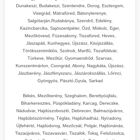
Dunakeszi, Budakeszi, Szentendre, Dorog, Esztergom,
Visegrád, Mátrafüred, Bátonyterenye,
Salgótarján,Rudabánya, Szendrő, Edelény,
Kazincbarcika, Sajószentpéter, Ózd, Miskolc, Eger,
Mezőkövesd, Füzesabony, Tiszafüred, Heves,
Jászapáti, Kunhegyes, Újszász, Kisújszállás,
Törökszentmiklós, Szolnok, Martfű, Tiszaföldvár,
Túrkeve, Mezőtúr, Gyomaendrőd, Szarvas,
Kunszentmárton, Csongrád, Abony, Nagykáta, Újszász,
Jászberény, Jászfényszaru, Jászárokszállás, Lőrinci,
Gyöngyös, Pásztó,Gyula, Sarkad
Békés, Mezőberény, Szeghalom, Berettyóújfalu,
Biharkeresztes, Püspökladány, Karcag, Derecske,
Nádudvar, Hajdúszoboszló, Debrecen, Balmazújváros,
Hajdúböszörmény, Téglás, Hajdúhadház, Nyíradony,
Újfehértó, Hajdúdorog, Mezőcsát, Polgár, Hajdúnánás,
Tiszaújváros, Tiszavasvári, Tiszalök, Tokaj, Felsőzsolca,