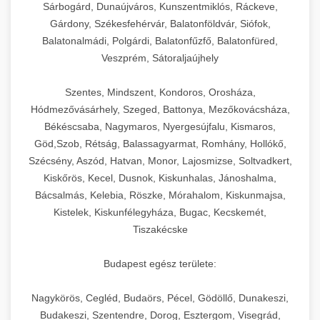
Sárbogárd, Dunaújváros, Kunszentmiklós, Ráckeve,
Gárdony, Székesfehérvár, Balatonföldvár, Siófok,
Balatonalmádi, Polgárdi, Balatonfűzfő, Balatonfüred,
Veszprém, Sátoraljaújhely
Szentes, Mindszent, Kondoros, Orosháza,
Hódmezővásárhely, Szeged, Battonya, Mezőkovácsháza,
Békéscsaba, Nagymaros, Nyergesújfalu, Kismaros,
Göd,Szob, Rétság, Balassagyarmat, Romhány, Hollókő,
Szécsény, Aszód, Hatvan, Monor, Lajosmizse, Soltvadkert,
Kiskőrös, Kecel, Dusnok, Kiskunhalas, Jánoshalma,
Bácsalmás, Kelebia, Röszke, Mórahalom, Kiskunmajsa,
Kistelek, Kiskunfélegyháza, Bugac, Kecskemét,
Tiszakécske
Budapest egész területe:
Nagykörös, Cegléd, Budaörs, Pécel, Gödöllő, Dunakeszi,
Budakeszi, Szentendre, Dorog, Esztergom, Visegrád,