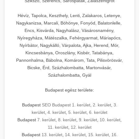
Szikszó, Szerencs, Sárospatak, Zalaszentgrót
Hévíz, Tapolca, Keszthely, Lenti, Zalakaros, Letenye,
Nagykanizsa, Marcali, Böhönye, Fonyód, Balatonlelle,
Encs, Kisvárda, Nagyhalász, Vásárosnamény,
Nyíregyháza, Mátészalka, Fehérgyarmat, Máriapócs,
Nyírbátor, Nagykálló, Várpalota, Ajka, Herend, Mór,
Kincsesbánya, Oroszlány, Kisbér, Tatabánya,
Pannonhalma, Bábolna, Komárom, Tata, Pilisvörösvár,
Bicske, Érd, Százhalombatta, Martonvásár,
Százhalombatta, Gyál
Budapest egész területe:
Budapest
SEO Budapest 1. kerület
,
2. kerület
,
3.
kerület
,
4. kerület
,
5. kerület
,
6. kerület
Budapest
7. kerület
,
8. kerület
,
9. kerület
,
10. kerület
,
11. kerület
,
12. kerület
Budapest
13. kerület
,
14. kerület
,
15. kerület
,
16.