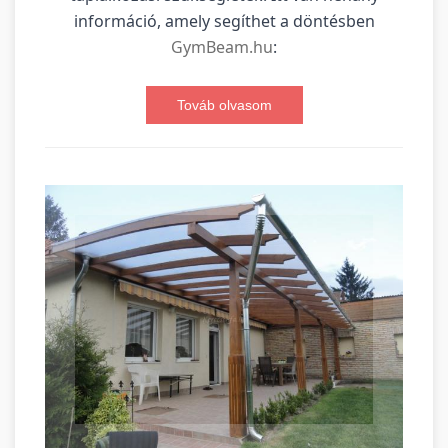
információ, amely segíthet a döntésben
GymBeam.hu
:
Továb olvasom