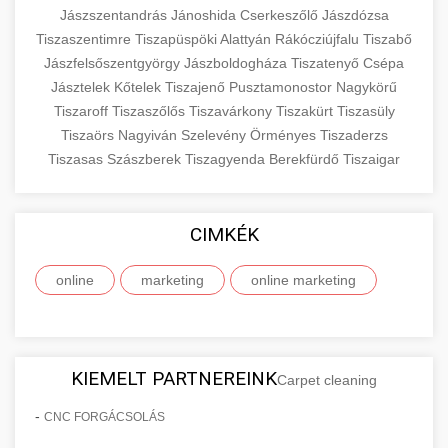
Jászszentandrás
Jánoshida
Cserkeszőlő
Jászdózsa
Tiszaszentimre
Tiszapüspöki
Alattyán
Rákócziújfalu
Tiszabő
Jászfelsőszentgyörgy
Jászboldogháza
Tiszatenyő
Csépa
Jásztelek
Kőtelek
Tiszajenő
Pusztamonostor
Nagykörű
Tiszaroff
Tiszaszőlős
Tiszavárkony
Tiszakürt
Tiszasüly
Tiszaörs
Nagyiván
Szelevény
Örményes
Tiszaderzs
Tiszasas
Szászberek
Tiszagyenda
Berekfürdő
Tiszaigar
CIMKÉK
online
marketing
online marketing
KIEMELT PARTNEREINK
Carpet cleaning
-
CNC FORGÁCSOLÁS