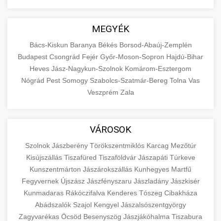
MEGYÉK
Bács-Kiskun
Baranya
Békés
Borsod-Abaúj-Zemplén
Budapest
Csongrád
Fejér
Győr-Moson-Sopron
Hajdú-Bihar
Heves
Jász-Nagykun-Szolnok
Komárom-Esztergom
Nógrád
Pest
Somogy
Szabolcs-Szatmár-Bereg
Tolna
Vas
Veszprém
Zala
VÁROSOK
Szolnok
Jászberény
Törökszentmiklós
Karcag
Mezőtúr
Kisújszállás
Tiszafüred
Tiszaföldvár
Jászapáti
Túrkeve
Kunszentmárton
Jászárokszállás
Kunhegyes
Martfű
Fegyvernek
Újszász
Jászfényszaru
Jászladány
Jászkisér
Kunmadaras
Rákóczifalva
Kenderes
Tószeg
Cibakháza
Abádszalók
Szajol
Kengyel
Jászalsószentgyörgy
Zagyvarékas
Öcsöd
Besenyszög
Jászjákóhalma
Tiszabura