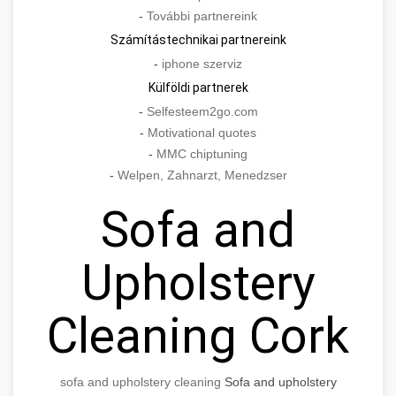
-
További partnereink
Számítástechnikai partnereink
-
iphone szerviz
Külföldi partnerek
-
Selfesteem2go.com
-
Motivational quotes
-
MMC chiptuning
-
Welpen, Zahnarzt, Menedzser
Sofa and
Upholstery
Cleaning Cork
sofa and upholstery cleaning
Sofa and upholstery