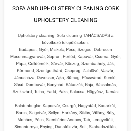
SOFA AND UPHOLSTERY CLEANING CORK
UPHOLSTERY CLEANING
Upholstery cleaning, Sofa cleaning TANÁCSADÁS a
következő településeken:
Budapest, Győr, Miskolc, Pécs, Szeged, Debrecen
Mosonmagyaróvár, Sopron, Fertőd, Kapuvár, Csorna, Győr,
Pápa, Celldömölk, Sárvár, Kőszeg, Szombathely, Ják,
Körmend, Szentgotthárd, Csepreg, Zalalövő, Vasvár,
Jánosháza, Devecser, Ajka, Sümeg, Pécsvárad, Komló,
Sásd, Dombóvár, Bonyhád, Bátaszék, Baja, Bácsalmás,
Szekszárd, Tolna, Fadd, Paks, Kalocsa, Hőgyész, Tamási
Balatonboglár, Kaposvár, Csurgó, Nagyatád, Kadarkút,
Barcs, Szigetvár, Sellye, Harkány, Siklós, Villány, Bóly,
Mohács, Pécs, Szentlőrinc Andocs, Tab, Lengyeltóti,
Simontornya, Enying, Dunaföldvár, Solt, Szabadszállás,