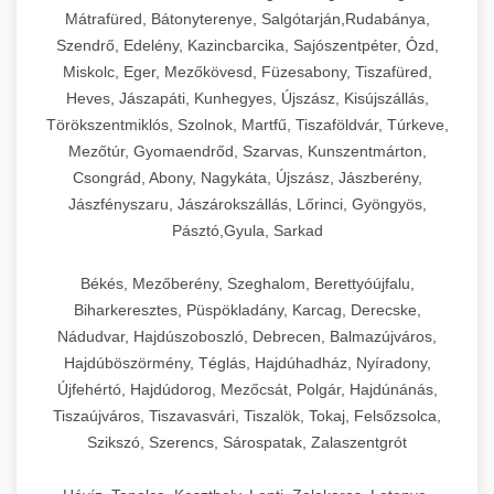
Mátrafüred, Bátonyterenye, Salgótarján,Rudabánya,
Szendrő, Edelény, Kazincbarcika, Sajószentpéter, Ózd,
Miskolc, Eger, Mezőkövesd, Füzesabony, Tiszafüred,
Heves, Jászapáti, Kunhegyes, Újszász, Kisújszállás,
Törökszentmiklós, Szolnok, Martfű, Tiszaföldvár, Túrkeve,
Mezőtúr, Gyomaendrőd, Szarvas, Kunszentmárton,
Csongrád, Abony, Nagykáta, Újszász, Jászberény,
Jászfényszaru, Jászárokszállás, Lőrinci, Gyöngyös,
Pásztó,Gyula, Sarkad
Békés, Mezőberény, Szeghalom, Berettyóújfalu,
Biharkeresztes, Püspökladány, Karcag, Derecske,
Nádudvar, Hajdúszoboszló, Debrecen, Balmazújváros,
Hajdúböszörmény, Téglás, Hajdúhadház, Nyíradony,
Újfehértó, Hajdúdorog, Mezőcsát, Polgár, Hajdúnánás,
Tiszaújváros, Tiszavasvári, Tiszalök, Tokaj, Felsőzsolca,
Szikszó, Szerencs, Sárospatak, Zalaszentgrót