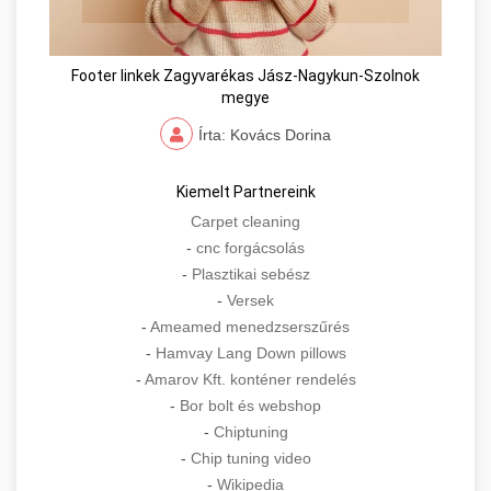
Footer linkek Zagyvarékas Jász-Nagykun-Szolnok
megye
Írta: Kovács Dorina
Kiemelt Partnereink
Carpet cleaning
-
cnc forgácsolás
-
Plasztikai sebész
-
Versek
-
Ameamed menedzserszűrés
-
Hamvay Lang Down pillows
-
Amarov Kft. konténer rendelés
-
Bor bolt és webshop
-
Chiptuning
-
Chip tuning video
-
Wikipedia