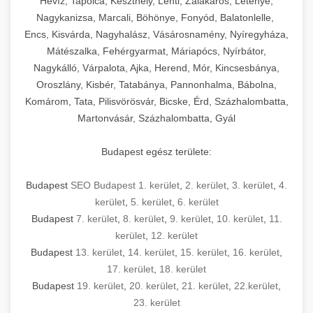
Hévíz, Tapolca, Keszthely, Lenti, Zalakaros, Letenye,
Nagykanizsa, Marcali, Böhönye, Fonyód, Balatonlelle,
Encs, Kisvárda, Nagyhalász, Vásárosnamény, Nyíregyháza,
Mátészalka, Fehérgyarmat, Máriapócs, Nyírbátor,
Nagykálló, Várpalota, Ajka, Herend, Mór, Kincsesbánya,
Oroszlány, Kisbér, Tatabánya, Pannonhalma, Bábolna,
Komárom, Tata, Pilisvörösvár, Bicske, Érd, Százhalombatta,
Martonvásár, Százhalombatta, Gyál
Budapest egész területe:
Budapest
SEO Budapest 1. kerület
,
2. kerület
,
3. kerület
,
4.
kerület
,
5. kerület
,
6. kerület
Budapest
7. kerület
,
8. kerület
,
9. kerület
,
10. kerület
,
11.
kerület
,
12. kerület
Budapest
13. kerület
,
14. kerület
,
15. kerület
,
16. kerület
,
17. kerület
,
18. kerület
Budapest
19. kerület
,
20. kerület
,
21. kerület
,
22.kerület
,
23. kerület