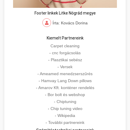
Footer linkek Litke Nógrád megye
Írta: Kovács Dorina
Kiemelt Partnereink
Carpet cleaning
-
cnc forgácsolás
-
Plasztikai sebész
-
Versek
-
Ameamed menedzserszűrés
-
Hamvay Lang Down pillows
-
Amarov Kft. konténer rendelés
-
Bor bolt és webshop
-
Chiptuning
-
Chip tuning video
-
Wikipedia
-
További partnereink