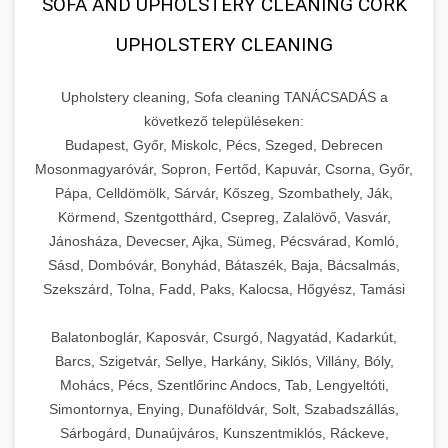
SOFA AND UPHOLSTERY CLEANING CORK
UPHOLSTERY CLEANING
Upholstery cleaning, Sofa cleaning TANÁCSADÁS a
következő településeken:
Budapest, Győr, Miskolc, Pécs, Szeged, Debrecen
Mosonmagyaróvár, Sopron, Fertőd, Kapuvár, Csorna, Győr,
Pápa, Celldömölk, Sárvár, Kőszeg, Szombathely, Ják,
Körmend, Szentgotthárd, Csepreg, Zalalövő, Vasvár,
Jánosháza, Devecser, Ajka, Sümeg, Pécsvárad, Komló,
Sásd, Dombóvár, Bonyhád, Bátaszék, Baja, Bácsalmás,
Szekszárd, Tolna, Fadd, Paks, Kalocsa, Hőgyész, Tamási
Balatonboglár, Kaposvár, Csurgó, Nagyatád, Kadarkút,
Barcs, Szigetvár, Sellye, Harkány, Siklós, Villány, Bóly,
Mohács, Pécs, Szentlőrinc Andocs, Tab, Lengyeltóti,
Simontornya, Enying, Dunaföldvár, Solt, Szabadszállás,
Sárbogárd, Dunaújváros, Kunszentmiklós, Ráckeve,