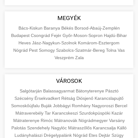
MEGYÉK
Bács-Kiskun
Baranya
Békés
Borsod-Abaúj-Zemplén
Budapest
Csongrád
Fejér
Győr-Moson-Sopron
Hajdú-Bihar
Heves
Jász-Nagykun-Szolnok
Komárom-Esztergom
Nógrád
Pest
Somogy
Szabolcs-Szatmár-Bereg
Tolna
Vas
Veszprém
Zala
VÁROSOK
Salgótarján
Balassagyarmat
Bátonyterenye
Pásztó
Szécsény
Érsekvadkert
Rétság
Diósjenő
Karancslapujtő
Somoskőújfalu
Buják
Jobbágyi
Romhány
Nagyoroszi
Bercel
Mátraverebély
Tar
Karancskeszi
Szurdokpüspöki
Kazár
Mátraterenye
Rimóc
Mátranovák
Nógrádmegyer
Varsány
Palotás
Szendehely
Nagylóc
Mátraszőlős
Karancsalja
Kálló
Ludányhalászi
Drégelypalánk
Nógrád
Etes
Dejtár
Szügy