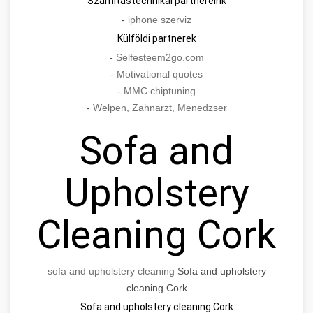
Számítástechnikai partnereink
-
iphone szerviz
Külföldi partnerek
-
Selfesteem2go.com
-
Motivational quotes
-
MMC chiptuning
-
Welpen, Zahnarzt, Menedzser
Sofa and
Upholstery
Cleaning Cork
sofa and upholstery cleaning
Sofa and upholstery
cleaning Cork
Sofa and upholstery cleaning Cork