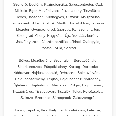
Szendrő, Edelény, Kazincbarcika, Sajószentpéter, Ózd,
Miskolc, Eger, Mezőkövesd, Füzesabony, Tiszafüred,
Heves, Jászapáti, Kunhegyes, Újszász, Kisújszállás,
Törökszentmiklós, Szolnok, Martfű, Tiszaföldvár, Túrkeve,
Mezőtúr, Gyomaendrőd, Szarvas, Kunszentmárton,
Csongrád, Abony, Nagykáta, Újszász, Jászberény,
Jászfényszaru, Jászárokszállás, Lőrinci, Gyöngyös,
Pásztó,Gyula, Sarkad
Békés, Mezőberény, Szeghalom, Berettyóújfalu,
Biharkeresztes, Püspökladány, Karcag, Derecske,
Nádudvar, Hajdúszoboszló, Debrecen, Balmazújváros,
Hajdúböszörmény, Téglás, Hajdúhadház, Nyíradony,
Újfehértó, Hajdúdorog, Mezőcsát, Polgár, Hajdúnánás,
Tiszaújváros, Tiszavasvári, Tiszalök, Tokaj, Felsőzsolca,
Szikszó, Szerencs, Sárospatak, Zalaszentgrót
Hévíz, Tapolca, Keszthely, Lenti, Zalakaros, Letenye,