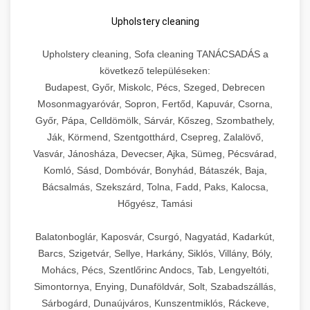
Upholstery cleaning
Upholstery cleaning, Sofa cleaning TANÁCSADÁS a
következő településeken:
Budapest, Győr, Miskolc, Pécs, Szeged, Debrecen
Mosonmagyaróvár, Sopron, Fertőd, Kapuvár, Csorna,
Győr, Pápa, Celldömölk, Sárvár, Kőszeg, Szombathely,
Ják, Körmend, Szentgotthárd, Csepreg, Zalalövő,
Vasvár, Jánosháza, Devecser, Ajka, Sümeg, Pécsvárad,
Komló, Sásd, Dombóvár, Bonyhád, Bátaszék, Baja,
Bácsalmás, Szekszárd, Tolna, Fadd, Paks, Kalocsa,
Hőgyész, Tamási
Balatonboglár, Kaposvár, Csurgó, Nagyatád, Kadarkút,
Barcs, Szigetvár, Sellye, Harkány, Siklós, Villány, Bóly,
Mohács, Pécs, Szentlőrinc Andocs, Tab, Lengyeltóti,
Simontornya, Enying, Dunaföldvár, Solt, Szabadszállás,
Sárbogárd, Dunaújváros, Kunszentmiklós, Ráckeve,