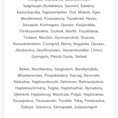
Salgótarján,Rudabánya, Szendrő, Edelény,
Kazincbarcika, Sajószentpéter, Ózd, Miskolc, Eger,
Mezőkövesd, Füzesabony, Tiszafüred, Heves,
Jászapáti, Kunhegyes, Újszász, Kisújszállás,
Törökszentmiklós, Szolnok, Martfű, Tiszaföldvár,
Túrkeve, Mezőtúr, Gyomaendrőd, Szarvas,
Kunszentmárton, Csongrád, Abony, Nagykáta, Újszász,
Jászberény, Jászfényszaru, Jászárokszállás, Lőrinci,
Gyöngyös, Pásztó,Gyula, Sarkad
Békés, Mezőberény, Szeghalom, Berettyóújfalu,
Biharkeresztes, Püspökladány, Karcag, Derecske,
Nádudvar, Hajdúszoboszló, Debrecen, Balmazújváros,
Hajdúböszörmény, Téglás, Hajdúhadház, Nyíradony,
Újfehértó, Hajdúdorog, Mezőcsát, Polgár, Hajdúnánás,
Tiszaújváros, Tiszavasvári, Tiszalök, Tokaj, Felsőzsolca,
Szikszó, Szerencs, Sárospatak, Zalaszentgrót