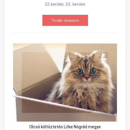
22.kerület
,
23. kerület
Továb olvasom
Olcsó költöztetés Litke Nógrád megye