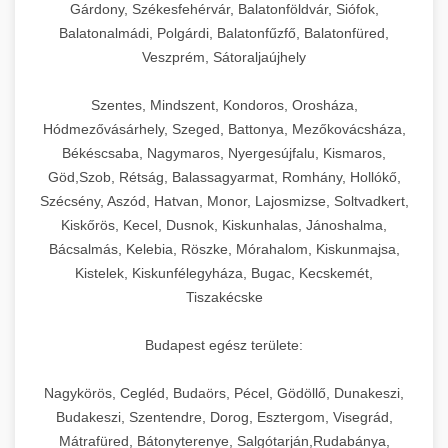
Gárdony, Székesfehérvár, Balatonföldvár, Siófok,
Balatonalmádi, Polgárdi, Balatonfűzfő, Balatonfüred,
Veszprém, Sátoraljaújhely
Szentes, Mindszent, Kondoros, Orosháza,
Hódmezővásárhely, Szeged, Battonya, Mezőkovácsháza,
Békéscsaba, Nagymaros, Nyergesújfalu, Kismaros,
Göd,Szob, Rétság, Balassagyarmat, Romhány, Hollókő,
Szécsény, Aszód, Hatvan, Monor, Lajosmizse, Soltvadkert,
Kiskőrös, Kecel, Dusnok, Kiskunhalas, Jánoshalma,
Bácsalmás, Kelebia, Röszke, Mórahalom, Kiskunmajsa,
Kistelek, Kiskunfélegyháza, Bugac, Kecskemét,
Tiszakécske
Budapest egész területe:
Nagykörös, Cegléd, Budaörs, Pécel, Gödöllő, Dunakeszi,
Budakeszi, Szentendre, Dorog, Esztergom, Visegrád,
Mátrafüred, Bátonyterenye, Salgótarján,Rudabánya,