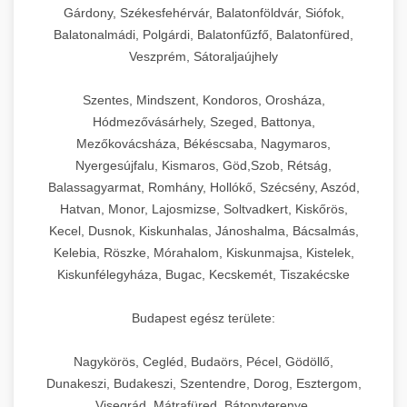
Gárdony, Székesfehérvár, Balatonföldvár, Siófok,
Balatonalmádi, Polgárdi, Balatonfűzfő, Balatonfüred,
Veszprém, Sátoraljaújhely
Szentes, Mindszent, Kondoros, Orosháza,
Hódmezővásárhely, Szeged, Battonya,
Mezőkovácsháza, Békéscsaba, Nagymaros,
Nyergesújfalu, Kismaros, Göd,Szob, Rétság,
Balassagyarmat, Romhány, Hollókő, Szécsény, Aszód,
Hatvan, Monor, Lajosmizse, Soltvadkert, Kiskőrös,
Kecel, Dusnok, Kiskunhalas, Jánoshalma, Bácsalmás,
Kelebia, Röszke, Mórahalom, Kiskunmajsa, Kistelek,
Kiskunfélegyháza, Bugac, Kecskemét, Tiszakécske
Budapest egész területe:
Nagykörös, Cegléd, Budaörs, Pécel, Gödöllő,
Dunakeszi, Budakeszi, Szentendre, Dorog, Esztergom,
Visegrád, Mátrafüred, Bátonyterenye,