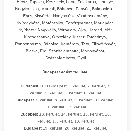
Hévíz, Tapolca, Keszthely, Lenti, Zalakaros, Letenye,
Nagykanizsa, Marcali, Böhönye, Fonyód, Balatonlelle,
Encs, Kisvárda, Nagyhalász, Vásárosnamény,
Nyíregyháza, Mátészalka, Fehérgyarmat, Máriapócs,
Nyírbátor, Nagykálló, Várpalota, Ajka, Herend, Mór,
Kincsesbánya, Oroszlány, Kisbér, Tatabánya,
Pannonhalma, Bábolna, Komárom, Tata, Pilisvörösvár,
Bicske, Érd, Százhalombatta, Martonvásár,
Százhalombatta, Gyál
Budapest egész területe:
Budapest
SEO Budapest 1. kerület
,
2. kerület
,
3.
kerület
,
4. kerület
,
5. kerület
,
6. kerület
Budapest
7. kerület
,
8. kerület
,
9. kerület
,
10. kerület
,
11. kerület
,
12. kerület
Budapest
13. kerület
,
14. kerület
,
15. kerület
,
16.
kerület
,
17. kerület
,
18. kerület
Budapest
19. kerület
,
20. kerület
,
21. kerület
,