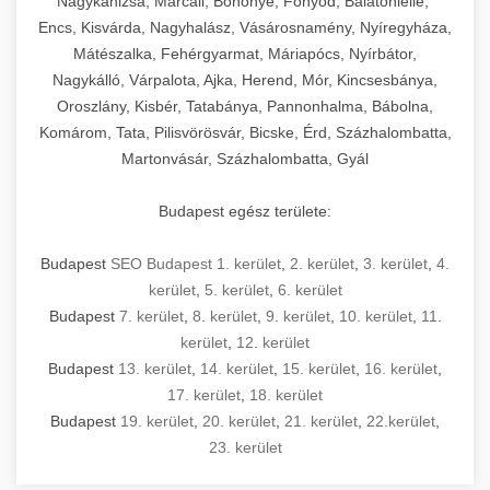
Nagykanizsa, Marcali, Böhönye, Fonyód, Balatonlelle,
Encs, Kisvárda, Nagyhalász, Vásárosnamény, Nyíregyháza,
Mátészalka, Fehérgyarmat, Máriapócs, Nyírbátor,
Nagykálló, Várpalota, Ajka, Herend, Mór, Kincsesbánya,
Oroszlány, Kisbér, Tatabánya, Pannonhalma, Bábolna,
Komárom, Tata, Pilisvörösvár, Bicske, Érd, Százhalombatta,
Martonvásár, Százhalombatta, Gyál
Budapest egész területe:
Budapest
SEO Budapest 1. kerület
,
2. kerület
,
3. kerület
,
4.
kerület
,
5. kerület
,
6. kerület
Budapest
7. kerület
,
8. kerület
,
9. kerület
,
10. kerület
,
11.
kerület
,
12. kerület
Budapest
13. kerület
,
14. kerület
,
15. kerület
,
16. kerület
,
17. kerület
,
18. kerület
Budapest
19. kerület
,
20. kerület
,
21. kerület
,
22.kerület
,
23. kerület