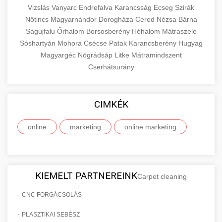
Vizslás
Vanyarc
Endrefalva
Karancsság
Ecseg
Szirák
Nőtincs
Magyarnándor
Dorogháza
Cered
Nézsa
Bárna
Ságújfalu
Őrhalom
Borsosberény
Héhalom
Mátraszele
Sóshartyán
Mohora
Csécse
Patak
Karancsberény
Hugyag
Magyargéc
Nógrádsáp
Litke
Mátramindszent
Cserhátsurány
CIMKÉK
online
marketing
online marketing
KIEMELT PARTNEREINK
Carpet cleaning
-
CNC FORGÁCSOLÁS
-
PLASZTIKAI SEBÉSZ