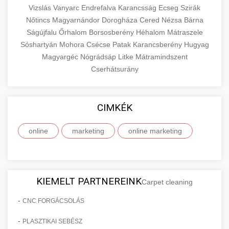
Vizslás
Vanyarc
Endrefalva
Karancsság
Ecseg
Szirák
Nőtincs
Magyarnándor
Dorogháza
Cered
Nézsa
Bárna
Ságújfalu
Őrhalom
Borsosberény
Héhalom
Mátraszele
Sóshartyán
Mohora
Csécse
Patak
Karancsberény
Hugyag
Magyargéc
Nógrádsáp
Litke
Mátramindszent
Cserhátsurány
CIMKÉK
online
marketing
online marketing
KIEMELT PARTNEREINK
Carpet cleaning
-
CNC FORGÁCSOLÁS
-
PLASZTIKAI SEBÉSZ