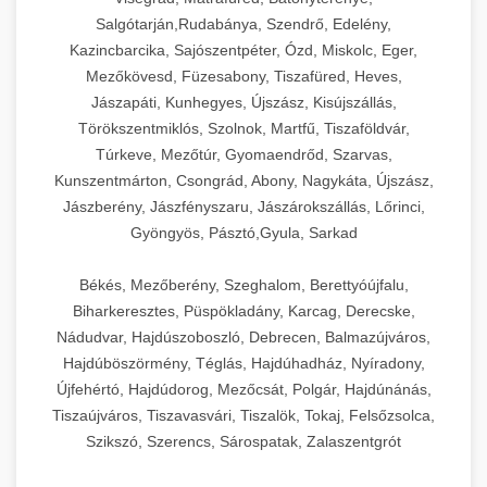
Salgótarján,Rudabánya, Szendrő, Edelény,
Kazincbarcika, Sajószentpéter, Ózd, Miskolc, Eger,
Mezőkövesd, Füzesabony, Tiszafüred, Heves,
Jászapáti, Kunhegyes, Újszász, Kisújszállás,
Törökszentmiklós, Szolnok, Martfű, Tiszaföldvár,
Túrkeve, Mezőtúr, Gyomaendrőd, Szarvas,
Kunszentmárton, Csongrád, Abony, Nagykáta, Újszász,
Jászberény, Jászfényszaru, Jászárokszállás, Lőrinci,
Gyöngyös, Pásztó,Gyula, Sarkad
Békés, Mezőberény, Szeghalom, Berettyóújfalu,
Biharkeresztes, Püspökladány, Karcag, Derecske,
Nádudvar, Hajdúszoboszló, Debrecen, Balmazújváros,
Hajdúböszörmény, Téglás, Hajdúhadház, Nyíradony,
Újfehértó, Hajdúdorog, Mezőcsát, Polgár, Hajdúnánás,
Tiszaújváros, Tiszavasvári, Tiszalök, Tokaj, Felsőzsolca,
Szikszó, Szerencs, Sárospatak, Zalaszentgrót