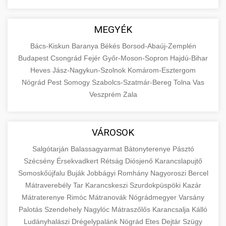
MEGYÉK
Bács-Kiskun
Baranya
Békés
Borsod-Abaúj-Zemplén
Budapest
Csongrád
Fejér
Győr-Moson-Sopron
Hajdú-Bihar
Heves
Jász-Nagykun-Szolnok
Komárom-Esztergom
Nógrád
Pest
Somogy
Szabolcs-Szatmár-Bereg
Tolna
Vas
Veszprém
Zala
VÁROSOK
Salgótarján
Balassagyarmat
Bátonyterenye
Pásztó
Szécsény
Érsekvadkert
Rétság
Diósjenő
Karancslapujtő
Somoskőújfalu
Buják
Jobbágyi
Romhány
Nagyoroszi
Bercel
Mátraverebély
Tar
Karancskeszi
Szurdokpüspöki
Kazár
Mátraterenye
Rimóc
Mátranovák
Nógrádmegyer
Varsány
Palotás
Szendehely
Nagylóc
Mátraszőlős
Karancsalja
Kálló
Ludányhalászi
Drégelypalánk
Nógrád
Etes
Dejtár
Szügy