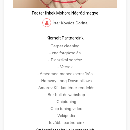
Footer linkek Mohora Nógrád megye
Írta: Kovács Dorina
Kiemelt Partnereink
Carpet cleaning
-
cnc forgácsolás
-
Plasztikai sebész
-
Versek
-
Ameamed menedzserszűrés
-
Hamvay Lang Down pillows
-
Amarov Kft. konténer rendelés
-
Bor bolt és webshop
-
Chiptuning
-
Chip tuning video
-
Wikipedia
-
További partnereink