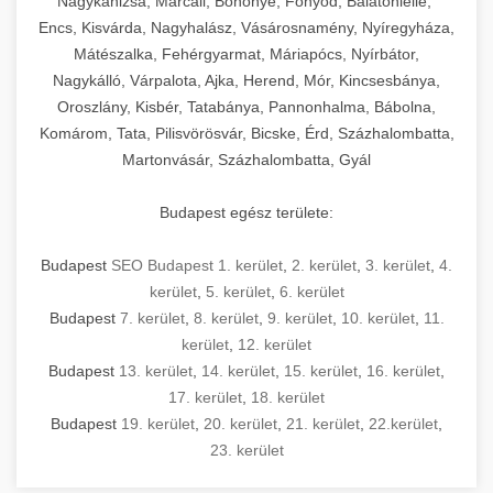
Nagykanizsa, Marcali, Böhönye, Fonyód, Balatonlelle,
Encs, Kisvárda, Nagyhalász, Vásárosnamény, Nyíregyháza,
Mátészalka, Fehérgyarmat, Máriapócs, Nyírbátor,
Nagykálló, Várpalota, Ajka, Herend, Mór, Kincsesbánya,
Oroszlány, Kisbér, Tatabánya, Pannonhalma, Bábolna,
Komárom, Tata, Pilisvörösvár, Bicske, Érd, Százhalombatta,
Martonvásár, Százhalombatta, Gyál
Budapest egész területe:
Budapest
SEO Budapest 1. kerület
,
2. kerület
,
3. kerület
,
4.
kerület
,
5. kerület
,
6. kerület
Budapest
7. kerület
,
8. kerület
,
9. kerület
,
10. kerület
,
11.
kerület
,
12. kerület
Budapest
13. kerület
,
14. kerület
,
15. kerület
,
16. kerület
,
17. kerület
,
18. kerület
Budapest
19. kerület
,
20. kerület
,
21. kerület
,
22.kerület
,
23. kerület