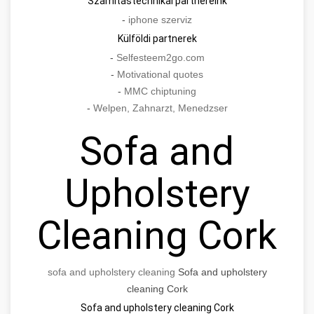
Számítástechnikai partnereink
-
iphone szerviz
Külföldi partnerek
-
Selfesteem2go.com
-
Motivational quotes
-
MMC chiptuning
-
Welpen, Zahnarzt, Menedzser
Sofa and
Upholstery
Cleaning Cork
sofa and upholstery cleaning
Sofa and upholstery
cleaning Cork
Sofa and upholstery cleaning Cork