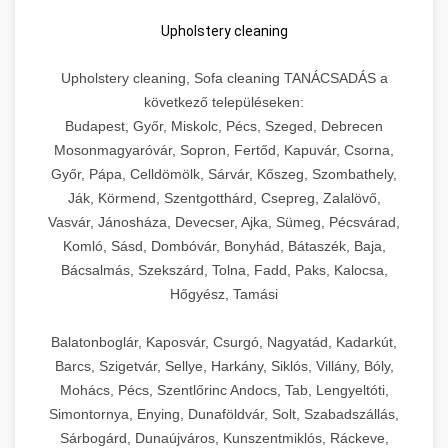
Upholstery cleaning
Upholstery cleaning, Sofa cleaning TANÁCSADÁS a
következő településeken:
Budapest, Győr, Miskolc, Pécs, Szeged, Debrecen
Mosonmagyaróvár, Sopron, Fertőd, Kapuvár, Csorna,
Győr, Pápa, Celldömölk, Sárvár, Kőszeg, Szombathely,
Ják, Körmend, Szentgotthárd, Csepreg, Zalalövő,
Vasvár, Jánosháza, Devecser, Ajka, Sümeg, Pécsvárad,
Komló, Sásd, Dombóvár, Bonyhád, Bátaszék, Baja,
Bácsalmás, Szekszárd, Tolna, Fadd, Paks, Kalocsa,
Hőgyész, Tamási
Balatonboglár, Kaposvár, Csurgó, Nagyatád, Kadarkút,
Barcs, Szigetvár, Sellye, Harkány, Siklós, Villány, Bóly,
Mohács, Pécs, Szentlőrinc Andocs, Tab, Lengyeltóti,
Simontornya, Enying, Dunaföldvár, Solt, Szabadszállás,
Sárbogárd, Dunaújváros, Kunszentmiklós, Ráckeve,