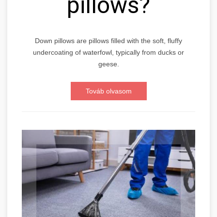
pillows?
Down pillows are pillows filled with the soft, fluffy
undercoating of waterfowl, typically from ducks or
geese.
Továb olvasom