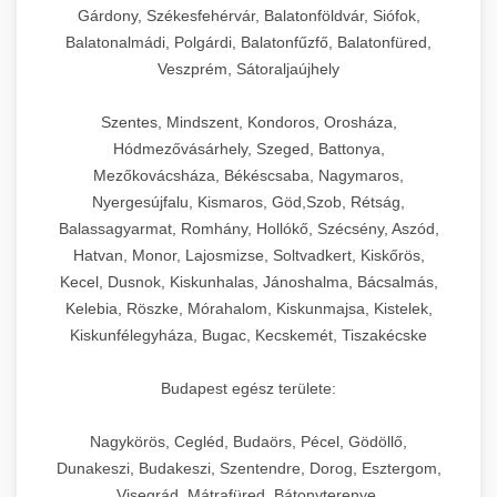
Gárdony, Székesfehérvár, Balatonföldvár, Siófok,
Balatonalmádi, Polgárdi, Balatonfűzfő, Balatonfüred,
Veszprém, Sátoraljaújhely
Szentes, Mindszent, Kondoros, Orosháza,
Hódmezővásárhely, Szeged, Battonya,
Mezőkovácsháza, Békéscsaba, Nagymaros,
Nyergesújfalu, Kismaros, Göd,Szob, Rétság,
Balassagyarmat, Romhány, Hollókő, Szécsény, Aszód,
Hatvan, Monor, Lajosmizse, Soltvadkert, Kiskőrös,
Kecel, Dusnok, Kiskunhalas, Jánoshalma, Bácsalmás,
Kelebia, Röszke, Mórahalom, Kiskunmajsa, Kistelek,
Kiskunfélegyháza, Bugac, Kecskemét, Tiszakécske
Budapest egész területe:
Nagykörös, Cegléd, Budaörs, Pécel, Gödöllő,
Dunakeszi, Budakeszi, Szentendre, Dorog, Esztergom,
Visegrád, Mátrafüred, Bátonyterenye,