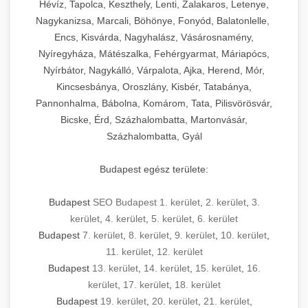
Hévíz, Tapolca, Keszthely, Lenti, Zalakaros, Letenye,
Nagykanizsa, Marcali, Böhönye, Fonyód, Balatonlelle,
Encs, Kisvárda, Nagyhalász, Vásárosnamény,
Nyíregyháza, Mátészalka, Fehérgyarmat, Máriapócs,
Nyírbátor, Nagykálló, Várpalota, Ajka, Herend, Mór,
Kincsesbánya, Oroszlány, Kisbér, Tatabánya,
Pannonhalma, Bábolna, Komárom, Tata, Pilisvörösvár,
Bicske, Érd, Százhalombatta, Martonvásár,
Százhalombatta, Gyál
Budapest egész területe:
Budapest
SEO Budapest 1. kerület
,
2. kerület
,
3.
kerület
,
4. kerület
,
5. kerület
,
6. kerület
Budapest
7. kerület
,
8. kerület
,
9. kerület
,
10. kerület
,
11. kerület
,
12. kerület
Budapest
13. kerület
,
14. kerület
,
15. kerület
,
16.
kerület
,
17. kerület
,
18. kerület
Budapest
19. kerület
,
20. kerület
,
21. kerület
,