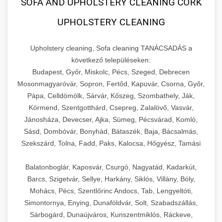
SOFA AND UPHOLSTERY CLEANING CORK
UPHOLSTERY CLEANING
Upholstery cleaning, Sofa cleaning TANÁCSADÁS a
következő településeken:
Budapest, Győr, Miskolc, Pécs, Szeged, Debrecen
Mosonmagyaróvár, Sopron, Fertőd, Kapuvár, Csorna, Győr,
Pápa, Celldömölk, Sárvár, Kőszeg, Szombathely, Ják,
Körmend, Szentgotthárd, Csepreg, Zalalövő, Vasvár,
Jánosháza, Devecser, Ajka, Sümeg, Pécsvárad, Komló,
Sásd, Dombóvár, Bonyhád, Bátaszék, Baja, Bácsalmás,
Szekszárd, Tolna, Fadd, Paks, Kalocsa, Hőgyész, Tamási
Balatonboglár, Kaposvár, Csurgó, Nagyatád, Kadarkút,
Barcs, Szigetvár, Sellye, Harkány, Siklós, Villány, Bóly,
Mohács, Pécs, Szentlőrinc Andocs, Tab, Lengyeltóti,
Simontornya, Enying, Dunaföldvár, Solt, Szabadszállás,
Sárbogárd, Dunaújváros, Kunszentmiklós, Ráckeve,