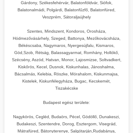
Gárdony, Székesfehérvár, Balatonföldvár, Siófok,
Balatonalmádi, Polgárdi, Balatonfűzfő, Balatonfüred,
Veszprém, Sátoraljaújhely
Szentes, Mindszent, Kondoros, Orosháza,
Hódmezővásárhely, Szeged, Battonya, Mezőkovácsháza,
Békéscsaba, Nagymaros, Nyergesújfalu, Kismaros,
Göd,Szob, Rétság, Balassagyarmat, Romhány, Hollókő,
Szécsény, Aszód, Hatvan, Monor, Lajosmizse, Soltvadkert,
Kiskőrös, Kecel, Dusnok, Kiskunhalas, Jánoshalma,
Bácsalmás, Kelebia, Röszke, Mórahalom, Kiskunmajsa,
Kistelek, Kiskunfélegyháza, Bugac, Kecskemét,
Tiszakécske
Budapest egész területe:
Nagykörös, Cegléd, Budaörs, Pécel, Gödöllő, Dunakeszi,
Budakeszi, Szentendre, Dorog, Esztergom, Visegrád,
Mátrafüred, Bátonyterenye, Salgótarján,Rudabánya,