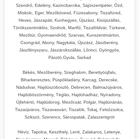
Szendrő, Edelény, Kazincbarcika, Sajószentpéter, Ózd,
Miskolc, Eger, Mezőkövesd, Füzesabony, Tiszafüred,
Heves, Jászapáti, Kunhegyes, Újszász, Kisújszállás,
Törökszentmiklós, Szolnok, Martfű, Tiszaföldvár, Túrkeve,
Mezőtúr, Gyomaendrőd, Szarvas, Kunszentmárton,
Csongrád, Abony, Nagykáta, Újszász, Jászberény,
Jászfényszaru, Jászárokszállás, Lőrinci, Gyöngyös,
Pásztó,Gyula, Sarkad
Békés, Mezőberény, Szeghalom, Berettyóújfalu,
Biharkeresztes, Püspökladány, Karcag, Derecske,
Nádudvar, Hajdúszoboszló, Debrecen, Balmazújváros,
Hajdúböszörmény, Téglás, Hajdúhadház, Nyíradony,
Újfehértó, Hajdúdorog, Mezőcsát, Polgár, Hajdúnánás,
Tiszaújváros, Tiszavasvári, Tiszalök, Tokaj, Felsőzsolca,
Szikszó, Szerencs, Sárospatak, Zalaszentgrót
Hévíz, Tapolca, Keszthely, Lenti, Zalakaros, Letenye,