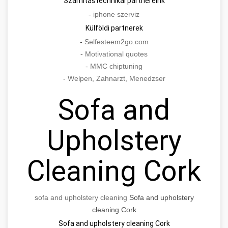
Számítástechnikai partnereink
-
iphone szerviz
Külföldi partnerek
-
Selfesteem2go.com
-
Motivational quotes
-
MMC chiptuning
-
Welpen, Zahnarzt, Menedzser
Sofa and
Upholstery
Cleaning Cork
sofa and upholstery cleaning
Sofa and upholstery
cleaning Cork
Sofa and upholstery cleaning Cork