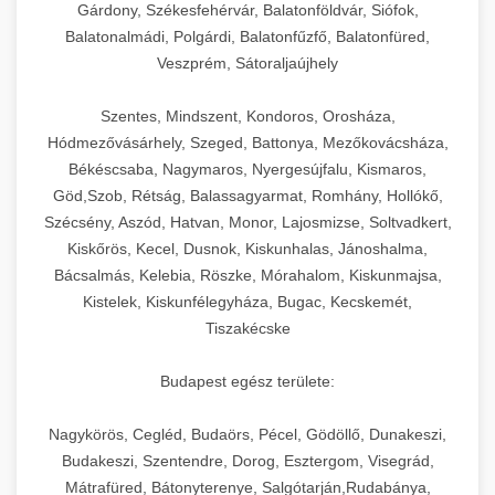
Gárdony, Székesfehérvár, Balatonföldvár, Siófok,
Balatonalmádi, Polgárdi, Balatonfűzfő, Balatonfüred,
Veszprém, Sátoraljaújhely
Szentes, Mindszent, Kondoros, Orosháza,
Hódmezővásárhely, Szeged, Battonya, Mezőkovácsháza,
Békéscsaba, Nagymaros, Nyergesújfalu, Kismaros,
Göd,Szob, Rétság, Balassagyarmat, Romhány, Hollókő,
Szécsény, Aszód, Hatvan, Monor, Lajosmizse, Soltvadkert,
Kiskőrös, Kecel, Dusnok, Kiskunhalas, Jánoshalma,
Bácsalmás, Kelebia, Röszke, Mórahalom, Kiskunmajsa,
Kistelek, Kiskunfélegyháza, Bugac, Kecskemét,
Tiszakécske
Budapest egész területe:
Nagykörös, Cegléd, Budaörs, Pécel, Gödöllő, Dunakeszi,
Budakeszi, Szentendre, Dorog, Esztergom, Visegrád,
Mátrafüred, Bátonyterenye, Salgótarján,Rudabánya,