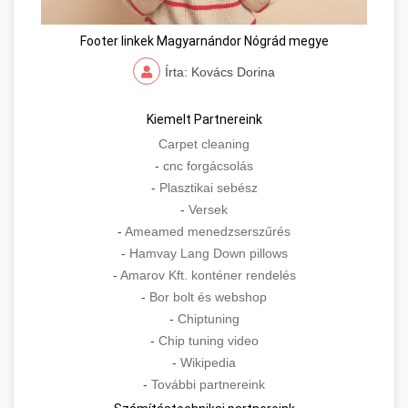
Footer linkek Magyarnándor Nógrád megye
Írta: Kovács Dorina
Kiemelt Partnereink
Carpet cleaning
-
cnc forgácsolás
-
Plasztikai sebész
-
Versek
-
Ameamed menedzserszűrés
-
Hamvay Lang Down pillows
-
Amarov Kft. konténer rendelés
-
Bor bolt és webshop
-
Chiptuning
-
Chip tuning video
-
Wikipedia
-
További partnereink