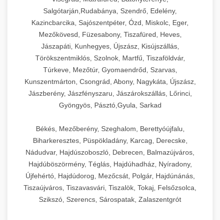
Salgótarján,Rudabánya, Szendrő, Edelény,
Kazincbarcika, Sajószentpéter, Ózd, Miskolc, Eger,
Mezőkövesd, Füzesabony, Tiszafüred, Heves,
Jászapáti, Kunhegyes, Újszász, Kisújszállás,
Törökszentmiklós, Szolnok, Martfű, Tiszaföldvár,
Túrkeve, Mezőtúr, Gyomaendrőd, Szarvas,
Kunszentmárton, Csongrád, Abony, Nagykáta, Újszász,
Jászberény, Jászfényszaru, Jászárokszállás, Lőrinci,
Gyöngyös, Pásztó,Gyula, Sarkad
Békés, Mezőberény, Szeghalom, Berettyóújfalu,
Biharkeresztes, Püspökladány, Karcag, Derecske,
Nádudvar, Hajdúszoboszló, Debrecen, Balmazújváros,
Hajdúböszörmény, Téglás, Hajdúhadház, Nyíradony,
Újfehértó, Hajdúdorog, Mezőcsát, Polgár, Hajdúnánás,
Tiszaújváros, Tiszavasvári, Tiszalök, Tokaj, Felsőzsolca,
Szikszó, Szerencs, Sárospatak, Zalaszentgrót