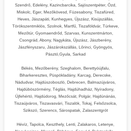
Szendrő, Edelény, Kazincbarcika, Sajószentpéter, Ózd,
Miskolc, Eger, Mezőkövesd, Füzesabony, Tiszafüred,
Heves, Jászapáti, Kunhegyes, Újszász, Kisújszállás,
Törökszentmiklós, Szolnok, Martfű, Tiszaföldvár, Túrkeve,
Mezőtúr, Gyomaendrőd, Szarvas, Kunszentmárton,
Csongrád, Abony, Nagykáta, Újszász, Jászberény,
Jászfényszaru, Jászárokszállás, Lőrinci, Gyöngyös,
Pásztó,Gyula, Sarkad
Békés, Mezőberény, Szeghalom, Berettyóújfalu,
Biharkeresztes, Püspökladány, Karcag, Derecske,
Nádudvar, Hajdúszoboszló, Debrecen, Balmazújváros,
Hajdúböszörmény, Téglás, Hajdúhadház, Nyíradony,
Újfehértó, Hajdúdorog, Mezőcsát, Polgár, Hajdúnánás,
Tiszaújváros, Tiszavasvári, Tiszalök, Tokaj, Felsőzsolca,
Szikszó, Szerencs, Sárospatak, Zalaszentgrót
Hévíz, Tapolca, Keszthely, Lenti, Zalakaros, Letenye,