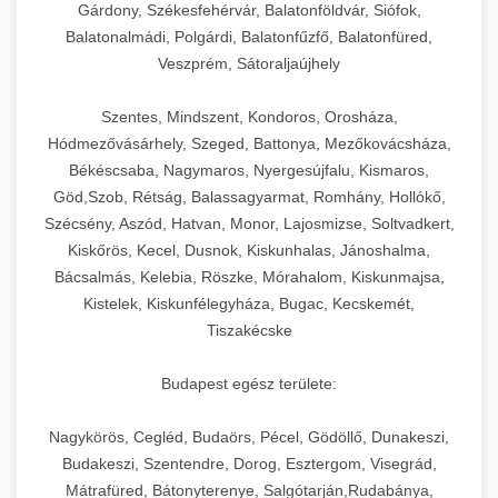
Gárdony, Székesfehérvár, Balatonföldvár, Siófok,
Balatonalmádi, Polgárdi, Balatonfűzfő, Balatonfüred,
Veszprém, Sátoraljaújhely
Szentes, Mindszent, Kondoros, Orosháza,
Hódmezővásárhely, Szeged, Battonya, Mezőkovácsháza,
Békéscsaba, Nagymaros, Nyergesújfalu, Kismaros,
Göd,Szob, Rétság, Balassagyarmat, Romhány, Hollókő,
Szécsény, Aszód, Hatvan, Monor, Lajosmizse, Soltvadkert,
Kiskőrös, Kecel, Dusnok, Kiskunhalas, Jánoshalma,
Bácsalmás, Kelebia, Röszke, Mórahalom, Kiskunmajsa,
Kistelek, Kiskunfélegyháza, Bugac, Kecskemét,
Tiszakécske
Budapest egész területe:
Nagykörös, Cegléd, Budaörs, Pécel, Gödöllő, Dunakeszi,
Budakeszi, Szentendre, Dorog, Esztergom, Visegrád,
Mátrafüred, Bátonyterenye, Salgótarján,Rudabánya,