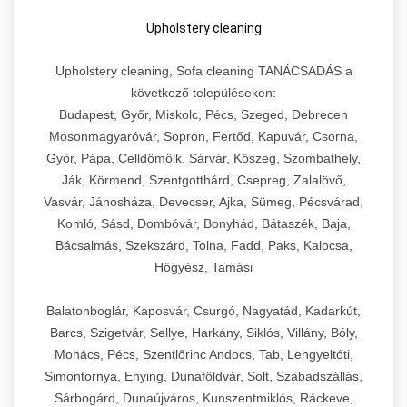
Upholstery cleaning
Upholstery cleaning, Sofa cleaning TANÁCSADÁS a
következő településeken:
Budapest, Győr, Miskolc, Pécs, Szeged, Debrecen
Mosonmagyaróvár, Sopron, Fertőd, Kapuvár, Csorna,
Győr, Pápa, Celldömölk, Sárvár, Kőszeg, Szombathely,
Ják, Körmend, Szentgotthárd, Csepreg, Zalalövő,
Vasvár, Jánosháza, Devecser, Ajka, Sümeg, Pécsvárad,
Komló, Sásd, Dombóvár, Bonyhád, Bátaszék, Baja,
Bácsalmás, Szekszárd, Tolna, Fadd, Paks, Kalocsa,
Hőgyész, Tamási
Balatonboglár, Kaposvár, Csurgó, Nagyatád, Kadarkút,
Barcs, Szigetvár, Sellye, Harkány, Siklós, Villány, Bóly,
Mohács, Pécs, Szentlőrinc Andocs, Tab, Lengyeltóti,
Simontornya, Enying, Dunaföldvár, Solt, Szabadszállás,
Sárbogárd, Dunaújváros, Kunszentmiklós, Ráckeve,