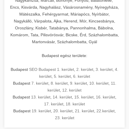
Nagykanizsa, Marcali, Böhönye, Fonyód, Balatonlelle,
Encs, Kisvárda, Nagyhalász, Vásárosnamény, Nyíregyháza,
Mátészalka, Fehérgyarmat, Máriapócs, Nyírbátor,
Nagykálló, Várpalota, Ajka, Herend, Mór, Kincsesbánya,
Oroszlány, Kisbér, Tatabánya, Pannonhalma, Bábolna,
Komárom, Tata, Pilisvörösvár, Bicske, Érd, Százhalombatta,
Martonvásár, Százhalombatta, Gyál
Budapest egész területe:
Budapest
SEO Budapest 1. kerület
,
2. kerület
,
3. kerület
,
4.
kerület
,
5. kerület
,
6. kerület
Budapest
7. kerület
,
8. kerület
,
9. kerület
,
10. kerület
,
11.
kerület
,
12. kerület
Budapest
13. kerület
,
14. kerület
,
15. kerület
,
16. kerület
,
17. kerület
,
18. kerület
Budapest
19. kerület
,
20. kerület
,
21. kerület
,
22.kerület
,
23. kerület