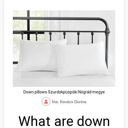
Down pillows Szurdokpüspöki Nógrád megye
Írta: Kovács Dorina
What are down