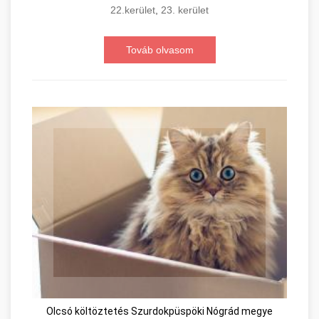
22.kerület
,
23. kerület
Továb olvasom
Olcsó költöztetés Szurdokpüspöki Nógrád megye