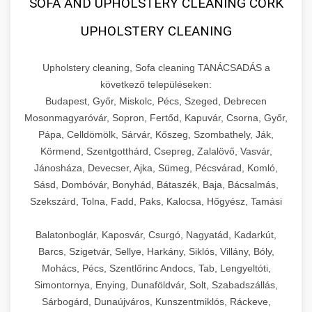
SOFA AND UPHOLSTERY CLEANING CORK
UPHOLSTERY CLEANING
Upholstery cleaning, Sofa cleaning TANÁCSADÁS a
következő településeken:
Budapest, Győr, Miskolc, Pécs, Szeged, Debrecen
Mosonmagyaróvár, Sopron, Fertőd, Kapuvár, Csorna, Győr,
Pápa, Celldömölk, Sárvár, Kőszeg, Szombathely, Ják,
Körmend, Szentgotthárd, Csepreg, Zalalövő, Vasvár,
Jánosháza, Devecser, Ajka, Sümeg, Pécsvárad, Komló,
Sásd, Dombóvár, Bonyhád, Bátaszék, Baja, Bácsalmás,
Szekszárd, Tolna, Fadd, Paks, Kalocsa, Hőgyész, Tamási
Balatonboglár, Kaposvár, Csurgó, Nagyatád, Kadarkút,
Barcs, Szigetvár, Sellye, Harkány, Siklós, Villány, Bóly,
Mohács, Pécs, Szentlőrinc Andocs, Tab, Lengyeltóti,
Simontornya, Enying, Dunaföldvár, Solt, Szabadszállás,
Sárbogárd, Dunaújváros, Kunszentmiklós, Ráckeve,