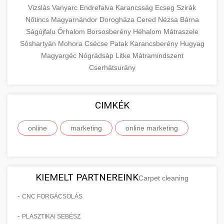
Vizslás
Vanyarc
Endrefalva
Karancsság
Ecseg
Szirák
Nőtincs
Magyarnándor
Dorogháza
Cered
Nézsa
Bárna
Ságújfalu
Őrhalom
Borsosberény
Héhalom
Mátraszele
Sóshartyán
Mohora
Csécse
Patak
Karancsberény
Hugyag
Magyargéc
Nógrádsáp
Litke
Mátramindszent
Cserhátsurány
CIMKÉK
online
marketing
online marketing
KIEMELT PARTNEREINK
Carpet cleaning
-
CNC FORGÁCSOLÁS
-
PLASZTIKAI SEBÉSZ