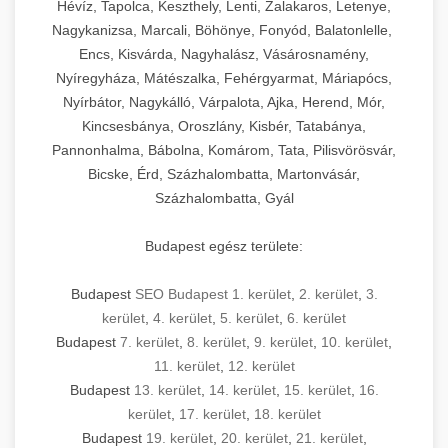
Hévíz, Tapolca, Keszthely, Lenti, Zalakaros, Letenye,
Nagykanizsa, Marcali, Böhönye, Fonyód, Balatonlelle,
Encs, Kisvárda, Nagyhalász, Vásárosnamény,
Nyíregyháza, Mátészalka, Fehérgyarmat, Máriapócs,
Nyírbátor, Nagykálló, Várpalota, Ajka, Herend, Mór,
Kincsesbánya, Oroszlány, Kisbér, Tatabánya,
Pannonhalma, Bábolna, Komárom, Tata, Pilisvörösvár,
Bicske, Érd, Százhalombatta, Martonvásár,
Százhalombatta, Gyál
Budapest egész területe:
Budapest
SEO Budapest 1. kerület
,
2. kerület
,
3.
kerület
,
4. kerület
,
5. kerület
,
6. kerület
Budapest
7. kerület
,
8. kerület
,
9. kerület
,
10. kerület
,
11. kerület
,
12. kerület
Budapest
13. kerület
,
14. kerület
,
15. kerület
,
16.
kerület
,
17. kerület
,
18. kerület
Budapest
19. kerület
,
20. kerület
,
21. kerület
,