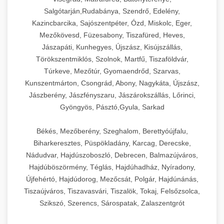
Salgótarján,Rudabánya, Szendrő, Edelény,
Kazincbarcika, Sajószentpéter, Ózd, Miskolc, Eger,
Mezőkövesd, Füzesabony, Tiszafüred, Heves,
Jászapáti, Kunhegyes, Újszász, Kisújszállás,
Törökszentmiklós, Szolnok, Martfű, Tiszaföldvár,
Túrkeve, Mezőtúr, Gyomaendrőd, Szarvas,
Kunszentmárton, Csongrád, Abony, Nagykáta, Újszász,
Jászberény, Jászfényszaru, Jászárokszállás, Lőrinci,
Gyöngyös, Pásztó,Gyula, Sarkad
Békés, Mezőberény, Szeghalom, Berettyóújfalu,
Biharkeresztes, Püspökladány, Karcag, Derecske,
Nádudvar, Hajdúszoboszló, Debrecen, Balmazújváros,
Hajdúböszörmény, Téglás, Hajdúhadház, Nyíradony,
Újfehértó, Hajdúdorog, Mezőcsát, Polgár, Hajdúnánás,
Tiszaújváros, Tiszavasvári, Tiszalök, Tokaj, Felsőzsolca,
Szikszó, Szerencs, Sárospatak, Zalaszentgrót