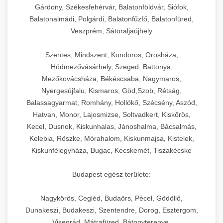
Gárdony, Székesfehérvár, Balatonföldvár, Siófok,
Balatonalmádi, Polgárdi, Balatonfűzfő, Balatonfüred,
Veszprém, Sátoraljaújhely
Szentes, Mindszent, Kondoros, Orosháza,
Hódmezővásárhely, Szeged, Battonya,
Mezőkovácsháza, Békéscsaba, Nagymaros,
Nyergesújfalu, Kismaros, Göd,Szob, Rétság,
Balassagyarmat, Romhány, Hollókő, Szécsény, Aszód,
Hatvan, Monor, Lajosmizse, Soltvadkert, Kiskőrös,
Kecel, Dusnok, Kiskunhalas, Jánoshalma, Bácsalmás,
Kelebia, Röszke, Mórahalom, Kiskunmajsa, Kistelek,
Kiskunfélegyháza, Bugac, Kecskemét, Tiszakécske
Budapest egész területe:
Nagykörös, Cegléd, Budaörs, Pécel, Gödöllő,
Dunakeszi, Budakeszi, Szentendre, Dorog, Esztergom,
Visegrád, Mátrafüred, Bátonyterenye,