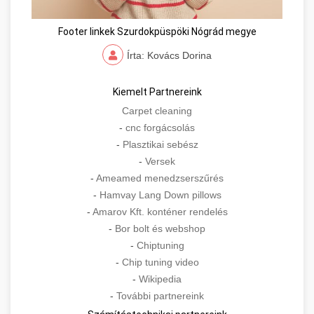
Footer linkek Szurdokpüspöki Nógrád megye
Írta: Kovács Dorina
Kiemelt Partnereink
Carpet cleaning
-
cnc forgácsolás
-
Plasztikai sebész
-
Versek
-
Ameamed menedzserszűrés
-
Hamvay Lang Down pillows
-
Amarov Kft. konténer rendelés
-
Bor bolt és webshop
-
Chiptuning
-
Chip tuning video
-
Wikipedia
-
További partnereink