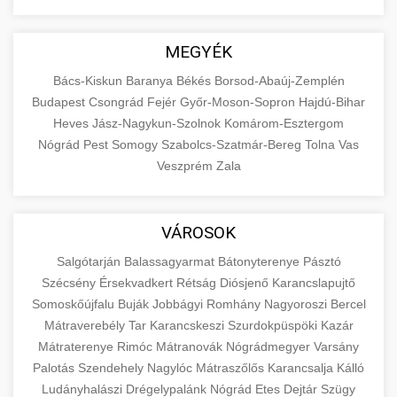
MEGYÉK
Bács-Kiskun
Baranya
Békés
Borsod-Abaúj-Zemplén
Budapest
Csongrád
Fejér
Győr-Moson-Sopron
Hajdú-Bihar
Heves
Jász-Nagykun-Szolnok
Komárom-Esztergom
Nógrád
Pest
Somogy
Szabolcs-Szatmár-Bereg
Tolna
Vas
Veszprém
Zala
VÁROSOK
Salgótarján
Balassagyarmat
Bátonyterenye
Pásztó
Szécsény
Érsekvadkert
Rétság
Diósjenő
Karancslapujtő
Somoskőújfalu
Buják
Jobbágyi
Romhány
Nagyoroszi
Bercel
Mátraverebély
Tar
Karancskeszi
Szurdokpüspöki
Kazár
Mátraterenye
Rimóc
Mátranovák
Nógrádmegyer
Varsány
Palotás
Szendehely
Nagylóc
Mátraszőlős
Karancsalja
Kálló
Ludányhalászi
Drégelypalánk
Nógrád
Etes
Dejtár
Szügy