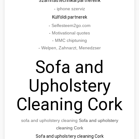
Számítástechnikai partnereink
-
iphone szerviz
Külföldi partnerek
-
Selfesteem2go.com
-
Motivational quotes
-
MMC chiptuning
-
Welpen, Zahnarzt, Menedzser
Sofa and
Upholstery
Cleaning Cork
sofa and upholstery cleaning
Sofa and upholstery
cleaning Cork
Sofa and upholstery cleaning Cork