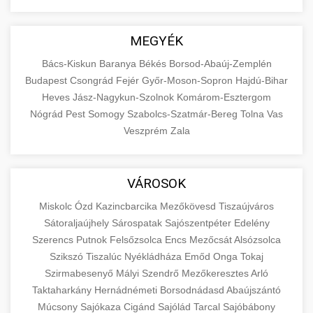
MEGYÉK
Bács-Kiskun
Baranya
Békés
Borsod-Abaúj-Zemplén
Budapest
Csongrád
Fejér
Győr-Moson-Sopron
Hajdú-Bihar
Heves
Jász-Nagykun-Szolnok
Komárom-Esztergom
Nógrád
Pest
Somogy
Szabolcs-Szatmár-Bereg
Tolna
Vas
Veszprém
Zala
VÁROSOK
Miskolc
Ózd
Kazincbarcika
Mezőkövesd
Tiszaújváros
Sátoraljaújhely
Sárospatak
Sajószentpéter
Edelény
Szerencs
Putnok
Felsőzsolca
Encs
Mezőcsát
Alsózsolca
Szikszó
Tiszalúc
Nyékládháza
Emőd
Onga
Tokaj
Szirmabesenyő
Mályi
Szendrő
Mezőkeresztes
Arló
Taktaharkány
Hernádnémeti
Borsodnádasd
Abaújszántó
Múcsony
Sajókaza
Cigánd
Sajólád
Tarcal
Sajóbábony