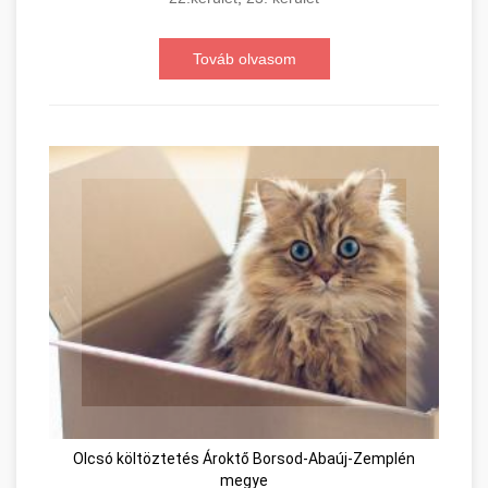
Továb olvasom
Olcsó költöztetés Ároktő Borsod-Abaúj-Zemplén
megye