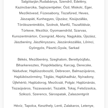
Salgótarján,Rudabánya, Szendrő, Edelény,
Kazincbarcika, Sajószentpéter, Ózd, Miskolc, Eger,
Mezőkövesd, Füzesabony, Tiszafüred, Heves,
Jászapáti, Kunhegyes, Újszász, Kisújszállás,
Törökszentmiklós, Szolnok, Martfű, Tiszaföldvár,
Túrkeve, Mezőtúr, Gyomaendrőd, Szarvas,
Kunszentmárton, Csongrád, Abony, Nagykáta, Újszász,
Jászberény, Jászfényszaru, Jászárokszállás, Lőrinci,
Gyöngyös, Pásztó,Gyula, Sarkad
Békés, Mezőberény, Szeghalom, Berettyóújfalu,
Biharkeresztes, Püspökladány, Karcag, Derecske,
Nádudvar, Hajdúszoboszló, Debrecen, Balmazújváros,
Hajdúböszörmény, Téglás, Hajdúhadház, Nyíradony,
Újfehértó, Hajdúdorog, Mezőcsát, Polgár, Hajdúnánás,
Tiszaújváros, Tiszavasvári, Tiszalök, Tokaj, Felsőzsolca,
Szikszó, Szerencs, Sárospatak, Zalaszentgrót
Hévíz, Tapolca, Keszthely, Lenti, Zalakaros, Letenye,