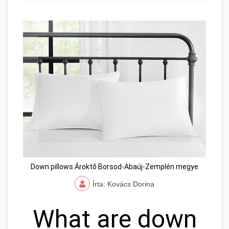
Down pillows Ároktő Borsod-Abaúj-Zemplén megye
Írta: Kovács Dorina
What are down