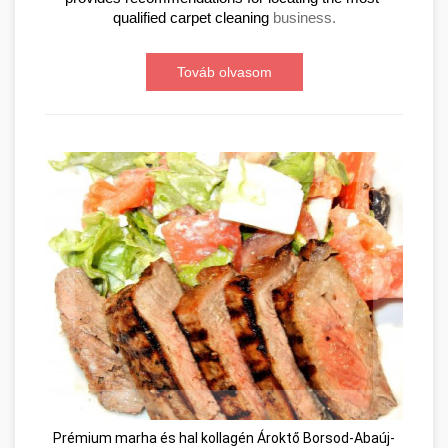
qualified carpet cleaning 
business.
Továb olvasom
Prémium marha és hal kollagén Ároktő Borsod-Abaúj-