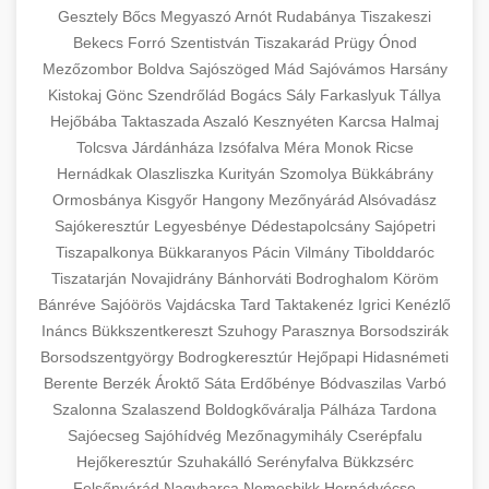
Gesztely
Bőcs
Megyaszó
Arnót
Rudabánya
Tiszakeszi
Bekecs
Forró
Szentistván
Tiszakarád
Prügy
Ónod
Mezőzombor
Boldva
Sajószöged
Mád
Sajóvámos
Harsány
Kistokaj
Gönc
Szendrőlád
Bogács
Sály
Farkaslyuk
Tállya
Hejőbába
Taktaszada
Aszaló
Kesznyéten
Karcsa
Halmaj
Tolcsva
Járdánháza
Izsófalva
Méra
Monok
Ricse
Hernádkak
Olaszliszka
Kurityán
Szomolya
Bükkábrány
Ormosbánya
Kisgyőr
Hangony
Mezőnyárád
Alsóvadász
Sajókeresztúr
Legyesbénye
Dédestapolcsány
Sajópetri
Tiszapalkonya
Bükkaranyos
Pácin
Vilmány
Tibolddaróc
Tiszatarján
Novajidrány
Bánhorváti
Bodroghalom
Köröm
Bánréve
Sajóörös
Vajdácska
Tard
Taktakenéz
Igrici
Kenézlő
Ináncs
Bükkszentkereszt
Szuhogy
Parasznya
Borsodszirák
Borsodszentgyörgy
Bodrogkeresztúr
Hejőpapi
Hidasnémeti
Berente
Berzék
Ároktő
Sáta
Erdőbénye
Bódvaszilas
Varbó
Szalonna
Szalaszend
Boldogkőváralja
Pálháza
Tardona
Sajóecseg
Sajóhídvég
Mezőnagymihály
Cserépfalu
Hejőkeresztúr
Szuhakálló
Serényfalva
Bükkzsérc
Felsőnyárád
Nagybarca
Nemesbikk
Hernádvécse