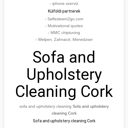
-
iphone szerviz
Külföldi partnerek
-
Selfesteem2go.com
-
Motivational quotes
-
MMC chiptuning
-
Welpen, Zahnarzt, Menedzser
Sofa and
Upholstery
Cleaning Cork
sofa and upholstery cleaning
Sofa and upholstery
cleaning Cork
Sofa and upholstery cleaning Cork