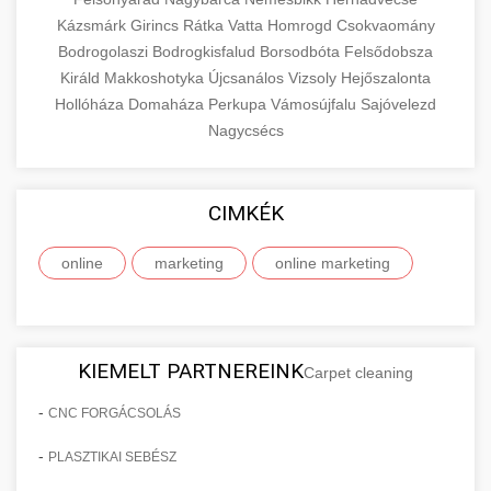
Kázsmárk
Girincs
Rátka
Vatta
Homrogd
Csokvaomány
Bodrogolaszi
Bodrogkisfalud
Borsodbóta
Felsődobsza
Királd
Makkoshotyka
Újcsanálos
Vizsoly
Hejőszalonta
Hollóháza
Domaháza
Perkupa
Vámosújfalu
Sajóvelezd
Nagycsécs
CIMKÉK
online
marketing
online marketing
KIEMELT PARTNEREINK
Carpet cleaning
-
CNC FORGÁCSOLÁS
-
PLASZTIKAI SEBÉSZ