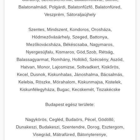
Balatonalmádi, Polgárdi, Balatonfűzfő, Balatonfüred,
Veszprém, Sátoraljaújhely
Szentes, Mindszent, Kondoros, Orosháza,
Hódmezővásárhely, Szeged, Battonya,
Mezőkovácsháza, Békéscsaba, Nagymaros,
Nyergesújfalu, Kismaros, Göd,Szob, Rétság,
Balassagyarmat, Romhány, Hollókő, Szécsény, Aszód,
Hatvan, Monor, Lajosmizse, Soltvadkert, Kiskőrös,
Kecel, Dusnok, Kiskunhalas, Jánoshalma, Bácsalmás,
Kelebia, Röszke, Mórahalom, Kiskunmajsa, Kistelek,
Kiskunfélegyháza, Bugac, Kecskemét, Tiszakécske
Budapest egész területe:
Nagykörös, Cegléd, Budaörs, Pécel, Gödöllő,
Dunakeszi, Budakeszi, Szentendre, Dorog, Esztergom,
Visegrád, Mátrafüred, Bátonyterenye,