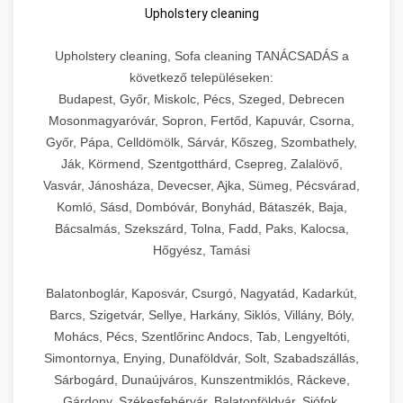
Upholstery cleaning
Upholstery cleaning, Sofa cleaning TANÁCSADÁS a
következő településeken:
Budapest, Győr, Miskolc, Pécs, Szeged, Debrecen
Mosonmagyaróvár, Sopron, Fertőd, Kapuvár, Csorna,
Győr, Pápa, Celldömölk, Sárvár, Kőszeg, Szombathely,
Ják, Körmend, Szentgotthárd, Csepreg, Zalalövő,
Vasvár, Jánosháza, Devecser, Ajka, Sümeg, Pécsvárad,
Komló, Sásd, Dombóvár, Bonyhád, Bátaszék, Baja,
Bácsalmás, Szekszárd, Tolna, Fadd, Paks, Kalocsa,
Hőgyész, Tamási
Balatonboglár, Kaposvár, Csurgó, Nagyatád, Kadarkút,
Barcs, Szigetvár, Sellye, Harkány, Siklós, Villány, Bóly,
Mohács, Pécs, Szentlőrinc Andocs, Tab, Lengyeltóti,
Simontornya, Enying, Dunaföldvár, Solt, Szabadszállás,
Sárbogárd, Dunaújváros, Kunszentmiklós, Ráckeve,
Gárdony, Székesfehérvár, Balatonföldvár, Siófok,