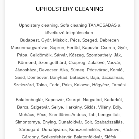
UPHOLSTERY CLEANING
Upholstery cleaning, Sofa cleaning TANÁCSADÁS a
következő településeken:
Budapest, Győr, Miskolc, Pécs, Szeged, Debrecen
Mosonmagyaróvár, Sopron, Fertőd, Kapuvár, Csorna, Győr,
Pápa, Celldömölk, Sárvár, Kőszeg, Szombathely, Ják,
Körmend, Szentgotthárd, Csepreg, Zalalövő, Vasvár,
Jánosháza, Devecser, Ajka, Sümeg, Pécsvárad, Komló,
Sásd, Dombóvár, Bonyhád, Bátaszék, Baja, Bácsalmás,
Szekszárd, Tolna, Fadd, Paks, Kalocsa, Hőgyész, Tamási
Balatonboglár, Kaposvár, Csurgó, Nagyatád, Kadarkút,
Barcs, Szigetvár, Sellye, Harkány, Siklós, Villány, Bóly,
Mohács, Pécs, Szentlőrinc Andocs, Tab, Lengyeltóti,
Simontornya, Enying, Dunaföldvár, Solt, Szabadszállás,
Sárbogárd, Dunaújváros, Kunszentmiklós, Ráckeve,
Gárdony, Székesfehérvár, Balatonföldvár, Siófok,