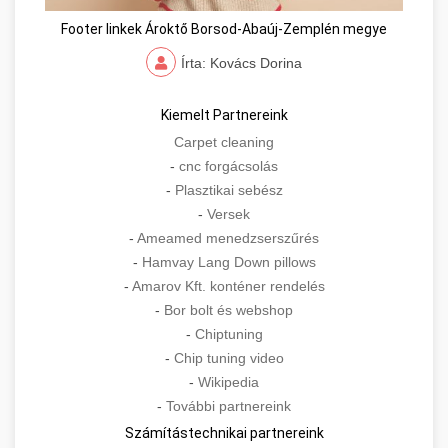
Footer linkek Ároktő Borsod-Abaúj-Zemplén megye
Írta: Kovács Dorina
Kiemelt Partnereink
Carpet cleaning
-
cnc forgácsolás
-
Plasztikai sebész
-
Versek
-
Ameamed menedzserszűrés
-
Hamvay Lang Down pillows
-
Amarov Kft. konténer rendelés
-
Bor bolt és webshop
-
Chiptuning
-
Chip tuning video
-
Wikipedia
-
További partnereink
Számítástechnikai partnereink