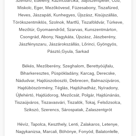
Szendrő, Edelény, Kazincbarcika, Sajószentpéter, Ózd,
Miskolc, Eger, Mezőkövesd, Füzesabony, Tiszafüred,
Heves, Jászapáti, Kunhegyes, Újszász, Kisújszállás,
Törökszentmiklós, Szolnok, Martfű, Tiszaföldvár, Túrkeve,
Mezőtúr, Gyomaendrőd, Szarvas, Kunszentmárton,
Csongrád, Abony, Nagykáta, Újszász, Jászberény,
Jászfényszaru, Jászárokszállás, Lőrinci, Gyöngyös,
Pásztó,Gyula, Sarkad
Békés, Mezőberény, Szeghalom, Berettyóújfalu,
Biharkeresztes, Püspökladány, Karcag, Derecske,
Nádudvar, Hajdúszoboszló, Debrecen, Balmazújváros,
Hajdúböszörmény, Téglás, Hajdúhadház, Nyíradony,
Újfehértó, Hajdúdorog, Mezőcsát, Polgár, Hajdúnánás,
Tiszaújváros, Tiszavasvári, Tiszalök, Tokaj, Felsőzsolca,
Szikszó, Szerencs, Sárospatak, Zalaszentgrót
Hévíz, Tapolca, Keszthely, Lenti, Zalakaros, Letenye,
Nagykanizsa, Marcali, Böhönye, Fonyód, Balatonlelle,