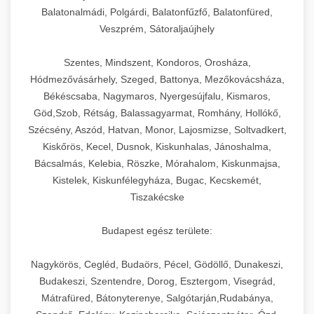
Balatonalmádi, Polgárdi, Balatonfűzfő, Balatonfüred,
Veszprém, Sátoraljaújhely
Szentes, Mindszent, Kondoros, Orosháza,
Hódmezővásárhely, Szeged, Battonya, Mezőkovácsháza,
Békéscsaba, Nagymaros, Nyergesújfalu, Kismaros,
Göd,Szob, Rétság, Balassagyarmat, Romhány, Hollókő,
Szécsény, Aszód, Hatvan, Monor, Lajosmizse, Soltvadkert,
Kiskőrös, Kecel, Dusnok, Kiskunhalas, Jánoshalma,
Bácsalmás, Kelebia, Röszke, Mórahalom, Kiskunmajsa,
Kistelek, Kiskunfélegyháza, Bugac, Kecskemét,
Tiszakécske
Budapest egész területe:
Nagykörös, Cegléd, Budaörs, Pécel, Gödöllő, Dunakeszi,
Budakeszi, Szentendre, Dorog, Esztergom, Visegrád,
Mátrafüred, Bátonyterenye, Salgótarján,Rudabánya,