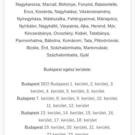
Nagykanizsa, Marcali, Böhönye, Fonyód, Balatonlelle,
Encs, Kisvárda, Nagyhalász, Vásárosnamény,
Nyíregyháza, Mátészalka, Fehérgyarmat, Máriapócs,
Nyírbátor, Nagykálló, Várpalota, Ajka, Herend, Mór,
Kincsesbánya, Oroszlány, Kisbér, Tatabánya,
Pannonhalma, Bábolna, Komárom, Tata, Pilisvörösvár,
Bicske, Érd, Százhalombatta, Martonvásár,
Százhalombatta, Gyál
Budapest egész területe:
Budapest
SEO Budapest 1. kerület
,
2. kerület
,
3.
kerület
,
4. kerület
,
5. kerület
,
6. kerület
Budapest
7. kerület
,
8. kerület
,
9. kerület
,
10. kerület
,
11. kerület
,
12. kerület
Budapest
13. kerület
,
14. kerület
,
15. kerület
,
16.
kerület
,
17. kerület
,
18. kerület
Budapest
19. kerület
,
20. kerület
,
21. kerület
,
22.kerület
,
23. kerület