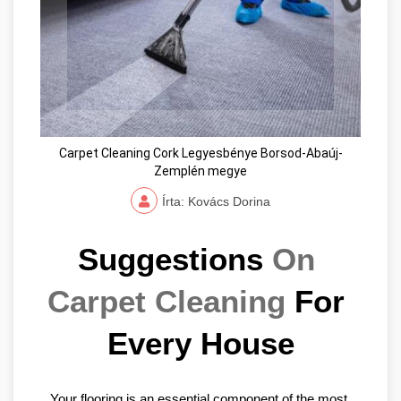
Carpet Cleaning Cork Legyesbénye Borsod-Abaúj-
Zemplén megye
Írta: Kovács Dorina
Suggestions 
On 
Carpet Cleaning
 For 
Every House
Your flooring is an essential component of the most 