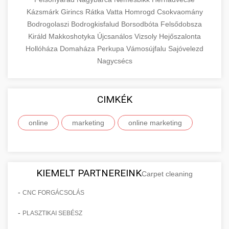
Kázsmárk
Girincs
Rátka
Vatta
Homrogd
Csokvaomány
Bodrogolaszi
Bodrogkisfalud
Borsodbóta
Felsődobsza
Királd
Makkoshotyka
Újcsanálos
Vizsoly
Hejőszalonta
Hollóháza
Domaháza
Perkupa
Vámosújfalu
Sajóvelezd
Nagycsécs
CIMKÉK
online
marketing
online marketing
KIEMELT PARTNEREINK
Carpet cleaning
-
CNC FORGÁCSOLÁS
-
PLASZTIKAI SEBÉSZ