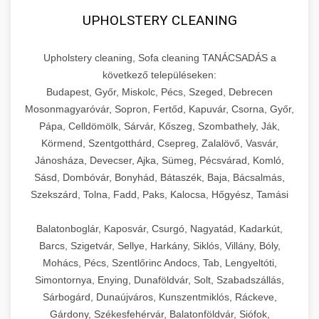
UPHOLSTERY CLEANING
Upholstery cleaning, Sofa cleaning TANÁCSADÁS a
következő településeken:
Budapest, Győr, Miskolc, Pécs, Szeged, Debrecen
Mosonmagyaróvár, Sopron, Fertőd, Kapuvár, Csorna, Győr,
Pápa, Celldömölk, Sárvár, Kőszeg, Szombathely, Ják,
Körmend, Szentgotthárd, Csepreg, Zalalövő, Vasvár,
Jánosháza, Devecser, Ajka, Sümeg, Pécsvárad, Komló,
Sásd, Dombóvár, Bonyhád, Bátaszék, Baja, Bácsalmás,
Szekszárd, Tolna, Fadd, Paks, Kalocsa, Hőgyész, Tamási
Balatonboglár, Kaposvár, Csurgó, Nagyatád, Kadarkút,
Barcs, Szigetvár, Sellye, Harkány, Siklós, Villány, Bóly,
Mohács, Pécs, Szentlőrinc Andocs, Tab, Lengyeltóti,
Simontornya, Enying, Dunaföldvár, Solt, Szabadszállás,
Sárbogárd, Dunaújváros, Kunszentmiklós, Ráckeve,
Gárdony, Székesfehérvár, Balatonföldvár, Siófok,