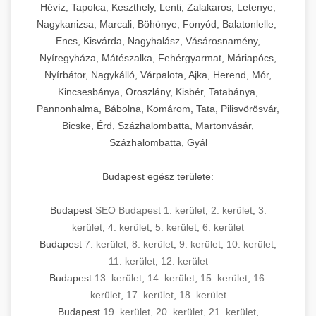
Hévíz, Tapolca, Keszthely, Lenti, Zalakaros, Letenye,
Nagykanizsa, Marcali, Böhönye, Fonyód, Balatonlelle,
Encs, Kisvárda, Nagyhalász, Vásárosnamény,
Nyíregyháza, Mátészalka, Fehérgyarmat, Máriapócs,
Nyírbátor, Nagykálló, Várpalota, Ajka, Herend, Mór,
Kincsesbánya, Oroszlány, Kisbér, Tatabánya,
Pannonhalma, Bábolna, Komárom, Tata, Pilisvörösvár,
Bicske, Érd, Százhalombatta, Martonvásár,
Százhalombatta, Gyál
Budapest egész területe:
Budapest
SEO Budapest 1. kerület
,
2. kerület
,
3.
kerület
,
4. kerület
,
5. kerület
,
6. kerület
Budapest
7. kerület
,
8. kerület
,
9. kerület
,
10. kerület
,
11. kerület
,
12. kerület
Budapest
13. kerület
,
14. kerület
,
15. kerület
,
16.
kerület
,
17. kerület
,
18. kerület
Budapest
19. kerület
,
20. kerület
,
21. kerület
,