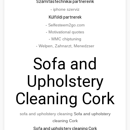
Számítástechnikai partnereink
-
iphone szerviz
Külföldi partnerek
-
Selfesteem2go.com
-
Motivational quotes
-
MMC chiptuning
-
Welpen, Zahnarzt, Menedzser
Sofa and
Upholstery
Cleaning Cork
sofa and upholstery cleaning
Sofa and upholstery
cleaning Cork
Sofa and upholstery cleaning Cork