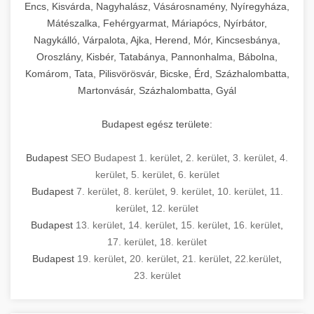
Encs, Kisvárda, Nagyhalász, Vásárosnamény, Nyíregyháza,
Mátészalka, Fehérgyarmat, Máriapócs, Nyírbátor,
Nagykálló, Várpalota, Ajka, Herend, Mór, Kincsesbánya,
Oroszlány, Kisbér, Tatabánya, Pannonhalma, Bábolna,
Komárom, Tata, Pilisvörösvár, Bicske, Érd, Százhalombatta,
Martonvásár, Százhalombatta, Gyál
Budapest egész területe:
Budapest
SEO Budapest 1. kerület
,
2. kerület
,
3. kerület
,
4.
kerület
,
5. kerület
,
6. kerület
Budapest
7. kerület
,
8. kerület
,
9. kerület
,
10. kerület
,
11.
kerület
,
12. kerület
Budapest
13. kerület
,
14. kerület
,
15. kerület
,
16. kerület
,
17. kerület
,
18. kerület
Budapest
19. kerület
,
20. kerület
,
21. kerület
,
22.kerület
,
23. kerület