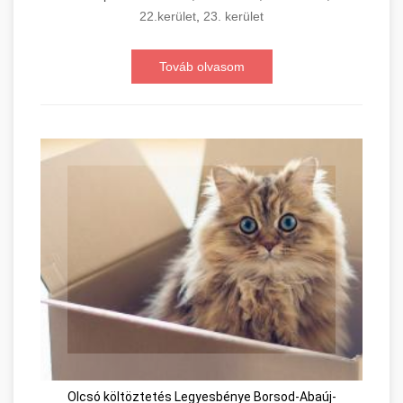
22.kerület
,
23. kerület
Továb olvasom
Olcsó költöztetés Legyesbénye Borsod-Abaúj-