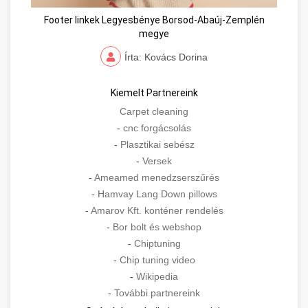
Footer linkek Legyesbénye Borsod-Abaúj-Zemplén
megye
Írta: Kovács Dorina
Kiemelt Partnereink
Carpet cleaning
-
cnc forgácsolás
-
Plasztikai sebész
-
Versek
-
Ameamed menedzserszűrés
-
Hamvay Lang Down pillows
-
Amarov Kft. konténer rendelés
-
Bor bolt és webshop
-
Chiptuning
-
Chip tuning video
-
Wikipedia
-
További partnereink