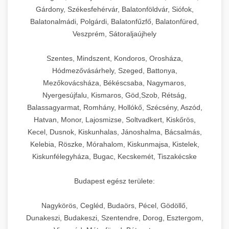
Gárdony, Székesfehérvár, Balatonföldvár, Siófok,
Balatonalmádi, Polgárdi, Balatonfűzfő, Balatonfüred,
Veszprém, Sátoraljaújhely
Szentes, Mindszent, Kondoros, Orosháza,
Hódmezővásárhely, Szeged, Battonya,
Mezőkovácsháza, Békéscsaba, Nagymaros,
Nyergesújfalu, Kismaros, Göd,Szob, Rétság,
Balassagyarmat, Romhány, Hollókő, Szécsény, Aszód,
Hatvan, Monor, Lajosmizse, Soltvadkert, Kiskőrös,
Kecel, Dusnok, Kiskunhalas, Jánoshalma, Bácsalmás,
Kelebia, Röszke, Mórahalom, Kiskunmajsa, Kistelek,
Kiskunfélegyháza, Bugac, Kecskemét, Tiszakécske
Budapest egész területe:
Nagykörös, Cegléd, Budaörs, Pécel, Gödöllő,
Dunakeszi, Budakeszi, Szentendre, Dorog, Esztergom,