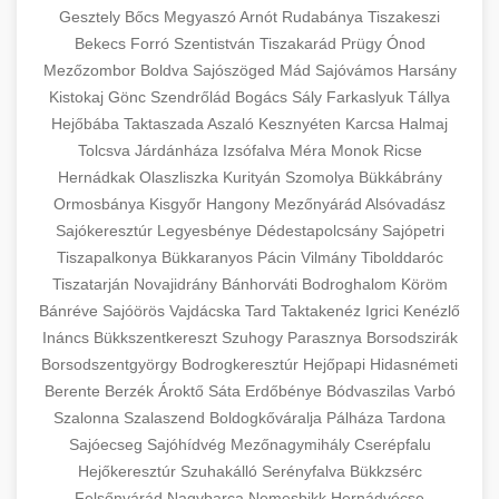
Gesztely
Bőcs
Megyaszó
Arnót
Rudabánya
Tiszakeszi
Bekecs
Forró
Szentistván
Tiszakarád
Prügy
Ónod
Mezőzombor
Boldva
Sajószöged
Mád
Sajóvámos
Harsány
Kistokaj
Gönc
Szendrőlád
Bogács
Sály
Farkaslyuk
Tállya
Hejőbába
Taktaszada
Aszaló
Kesznyéten
Karcsa
Halmaj
Tolcsva
Járdánháza
Izsófalva
Méra
Monok
Ricse
Hernádkak
Olaszliszka
Kurityán
Szomolya
Bükkábrány
Ormosbánya
Kisgyőr
Hangony
Mezőnyárád
Alsóvadász
Sajókeresztúr
Legyesbénye
Dédestapolcsány
Sajópetri
Tiszapalkonya
Bükkaranyos
Pácin
Vilmány
Tibolddaróc
Tiszatarján
Novajidrány
Bánhorváti
Bodroghalom
Köröm
Bánréve
Sajóörös
Vajdácska
Tard
Taktakenéz
Igrici
Kenézlő
Ináncs
Bükkszentkereszt
Szuhogy
Parasznya
Borsodszirák
Borsodszentgyörgy
Bodrogkeresztúr
Hejőpapi
Hidasnémeti
Berente
Berzék
Ároktő
Sáta
Erdőbénye
Bódvaszilas
Varbó
Szalonna
Szalaszend
Boldogkőváralja
Pálháza
Tardona
Sajóecseg
Sajóhídvég
Mezőnagymihály
Cserépfalu
Hejőkeresztúr
Szuhakálló
Serényfalva
Bükkzsérc
Felsőnyárád
Nagybarca
Nemesbikk
Hernádvécse