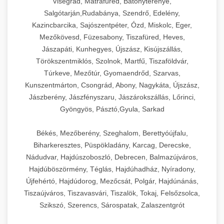
Visegrád, Mátrafüred, Bátonyterenye,
Salgótarján,Rudabánya, Szendrő, Edelény,
Kazincbarcika, Sajószentpéter, Ózd, Miskolc, Eger,
Mezőkövesd, Füzesabony, Tiszafüred, Heves,
Jászapáti, Kunhegyes, Újszász, Kisújszállás,
Törökszentmiklós, Szolnok, Martfű, Tiszaföldvár,
Túrkeve, Mezőtúr, Gyomaendrőd, Szarvas,
Kunszentmárton, Csongrád, Abony, Nagykáta, Újszász,
Jászberény, Jászfényszaru, Jászárokszállás, Lőrinci,
Gyöngyös, Pásztó,Gyula, Sarkad
Békés, Mezőberény, Szeghalom, Berettyóújfalu,
Biharkeresztes, Püspökladány, Karcag, Derecske,
Nádudvar, Hajdúszoboszló, Debrecen, Balmazújváros,
Hajdúböszörmény, Téglás, Hajdúhadház, Nyíradony,
Újfehértó, Hajdúdorog, Mezőcsát, Polgár, Hajdúnánás,
Tiszaújváros, Tiszavasvári, Tiszalök, Tokaj, Felsőzsolca,
Szikszó, Szerencs, Sárospatak, Zalaszentgrót