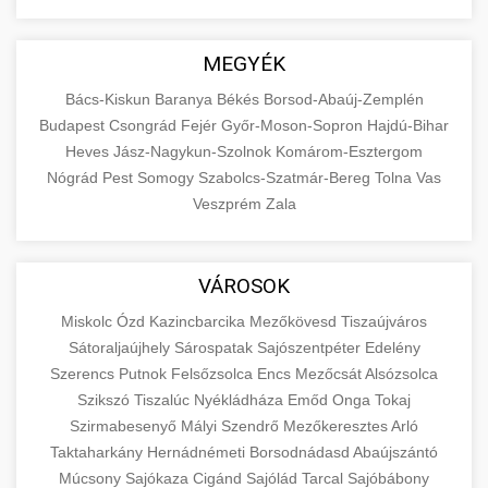
MEGYÉK
Bács-Kiskun
Baranya
Békés
Borsod-Abaúj-Zemplén
Budapest
Csongrád
Fejér
Győr-Moson-Sopron
Hajdú-Bihar
Heves
Jász-Nagykun-Szolnok
Komárom-Esztergom
Nógrád
Pest
Somogy
Szabolcs-Szatmár-Bereg
Tolna
Vas
Veszprém
Zala
VÁROSOK
Miskolc
Ózd
Kazincbarcika
Mezőkövesd
Tiszaújváros
Sátoraljaújhely
Sárospatak
Sajószentpéter
Edelény
Szerencs
Putnok
Felsőzsolca
Encs
Mezőcsát
Alsózsolca
Szikszó
Tiszalúc
Nyékládháza
Emőd
Onga
Tokaj
Szirmabesenyő
Mályi
Szendrő
Mezőkeresztes
Arló
Taktaharkány
Hernádnémeti
Borsodnádasd
Abaújszántó
Múcsony
Sajókaza
Cigánd
Sajólád
Tarcal
Sajóbábony