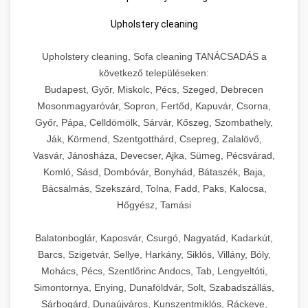
Upholstery cleaning
Upholstery cleaning, Sofa cleaning TANÁCSADÁS a
következő településeken:
Budapest, Győr, Miskolc, Pécs, Szeged, Debrecen
Mosonmagyaróvár, Sopron, Fertőd, Kapuvár, Csorna,
Győr, Pápa, Celldömölk, Sárvár, Kőszeg, Szombathely,
Ják, Körmend, Szentgotthárd, Csepreg, Zalalövő,
Vasvár, Jánosháza, Devecser, Ajka, Sümeg, Pécsvárad,
Komló, Sásd, Dombóvár, Bonyhád, Bátaszék, Baja,
Bácsalmás, Szekszárd, Tolna, Fadd, Paks, Kalocsa,
Hőgyész, Tamási
Balatonboglár, Kaposvár, Csurgó, Nagyatád, Kadarkút,
Barcs, Szigetvár, Sellye, Harkány, Siklós, Villány, Bóly,
Mohács, Pécs, Szentlőrinc Andocs, Tab, Lengyeltóti,
Simontornya, Enying, Dunaföldvár, Solt, Szabadszállás,
Sárbogárd, Dunaújváros, Kunszentmiklós, Ráckeve,