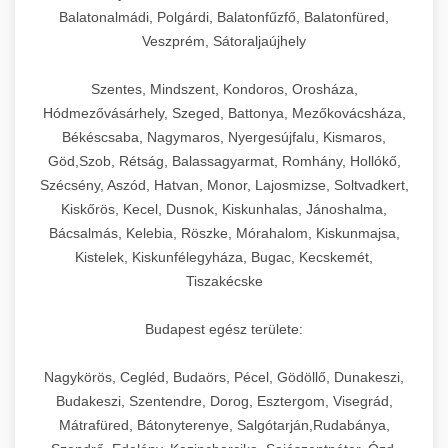
Balatonalmádi, Polgárdi, Balatonfűzfő, Balatonfüred,
Veszprém, Sátoraljaújhely
Szentes, Mindszent, Kondoros, Orosháza,
Hódmezővásárhely, Szeged, Battonya, Mezőkovácsháza,
Békéscsaba, Nagymaros, Nyergesújfalu, Kismaros,
Göd,Szob, Rétság, Balassagyarmat, Romhány, Hollókő,
Szécsény, Aszód, Hatvan, Monor, Lajosmizse, Soltvadkert,
Kiskőrös, Kecel, Dusnok, Kiskunhalas, Jánoshalma,
Bácsalmás, Kelebia, Röszke, Mórahalom, Kiskunmajsa,
Kistelek, Kiskunfélegyháza, Bugac, Kecskemét,
Tiszakécske
Budapest egész területe:
Nagykörös, Cegléd, Budaörs, Pécel, Gödöllő, Dunakeszi,
Budakeszi, Szentendre, Dorog, Esztergom, Visegrád,
Mátrafüred, Bátonyterenye, Salgótarján,Rudabánya,