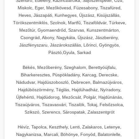
Szendrő, Edelény, Kazincbarcika, Sajószentpéter, Ózd,
Miskolc, Eger, Mezőkövesd, Füzesabony, Tiszafüred,
Heves, Jászapáti, Kunhegyes, Újszász, Kisújszállás,
Törökszentmiklós, Szolnok, Martfű, Tiszaföldvár, Túrkeve,
Mezőtúr, Gyomaendrőd, Szarvas, Kunszentmárton,
Csongrád, Abony, Nagykáta, Újszász, Jászberény,
Jászfényszaru, Jászárokszállás, Lőrinci, Gyöngyös,
Pásztó,Gyula, Sarkad
Békés, Mezőberény, Szeghalom, Berettyóújfalu,
Biharkeresztes, Püspökladány, Karcag, Derecske,
Nádudvar, Hajdúszoboszló, Debrecen, Balmazújváros,
Hajdúböszörmény, Téglás, Hajdúhadház, Nyíradony,
Újfehértó, Hajdúdorog, Mezőcsát, Polgár, Hajdúnánás,
Tiszaújváros, Tiszavasvári, Tiszalök, Tokaj, Felsőzsolca,
Szikszó, Szerencs, Sárospatak, Zalaszentgrót
Hévíz, Tapolca, Keszthely, Lenti, Zalakaros, Letenye,
Nagykanizsa, Marcali, Böhönye, Fonyód, Balatonlelle,