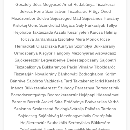
Gesztely
Bőcs
Megyaszó
Arnót
Rudabánya
Tiszakeszi
Bekecs
Forró
Szentistván
Tiszakarád
Prügy
Ónod
Mezőzombor
Boldva
Sajószöged
Mád
Sajóvámos
Harsány
Kistokaj
Gönc
Szendrőlád
Bogács
Sály
Farkaslyuk
Tállya
Hejőbába
Taktaszada
Aszaló
Kesznyéten
Karcsa
Halmaj
Tolcsva
Járdánháza
Izsófalva
Méra
Monok
Ricse
Hernádkak
Olaszliszka
Kurityán
Szomolya
Bükkábrány
Ormosbánya
Kisgyőr
Hangony
Mezőnyárád
Alsóvadász
Sajókeresztúr
Legyesbénye
Dédestapolcsány
Sajópetri
Tiszapalkonya
Bükkaranyos
Pácin
Vilmány
Tibolddaróc
Tiszatarján
Novajidrány
Bánhorváti
Bodroghalom
Köröm
Bánréve
Sajóörös
Vajdácska
Tard
Taktakenéz
Igrici
Kenézlő
Ináncs
Bükkszentkereszt
Szuhogy
Parasznya
Borsodszirák
Borsodszentgyörgy
Bodrogkeresztúr
Hejőpapi
Hidasnémeti
Berente
Berzék
Ároktő
Sáta
Erdőbénye
Bódvaszilas
Varbó
Szalonna
Szalaszend
Boldogkőváralja
Pálháza
Tardona
Sajóecseg
Sajóhídvég
Mezőnagymihály
Cserépfalu
Hejőkeresztúr
Szuhakálló
Serényfalva
Bükkzsérc
Felsőnyárád
Nagybarca
Nemesbikk
Hernádvécse