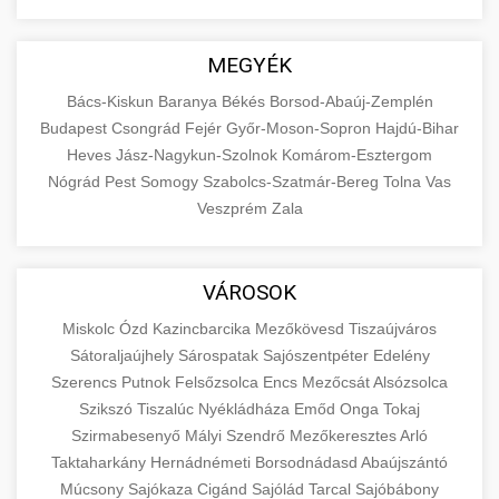
MEGYÉK
Bács-Kiskun
Baranya
Békés
Borsod-Abaúj-Zemplén
Budapest
Csongrád
Fejér
Győr-Moson-Sopron
Hajdú-Bihar
Heves
Jász-Nagykun-Szolnok
Komárom-Esztergom
Nógrád
Pest
Somogy
Szabolcs-Szatmár-Bereg
Tolna
Vas
Veszprém
Zala
VÁROSOK
Miskolc
Ózd
Kazincbarcika
Mezőkövesd
Tiszaújváros
Sátoraljaújhely
Sárospatak
Sajószentpéter
Edelény
Szerencs
Putnok
Felsőzsolca
Encs
Mezőcsát
Alsózsolca
Szikszó
Tiszalúc
Nyékládháza
Emőd
Onga
Tokaj
Szirmabesenyő
Mályi
Szendrő
Mezőkeresztes
Arló
Taktaharkány
Hernádnémeti
Borsodnádasd
Abaújszántó
Múcsony
Sajókaza
Cigánd
Sajólád
Tarcal
Sajóbábony