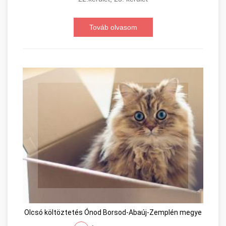
Továb olvasom
Olcsó költöztetés Ónod Borsod-Abaúj-Zemplén megye