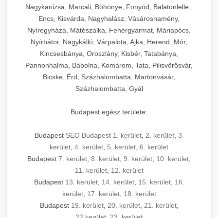
Nagykanizsa, Marcali, Böhönye, Fonyód, Balatonlelle,
Encs, Kisvárda, Nagyhalász, Vásárosnamény,
Nyíregyháza, Mátészalka, Fehérgyarmat, Máriapócs,
Nyírbátor, Nagykálló, Várpalota, Ajka, Herend, Mór,
Kincsesbánya, Oroszlány, Kisbér, Tatabánya,
Pannonhalma, Bábolna, Komárom, Tata, Pilisvörösvár,
Bicske, Érd, Százhalombatta, Martonvásár,
Százhalombatta, Gyál
Budapest egész területe:
Budapest
SEO Budapest 1. kerület
,
2. kerület
,
3.
kerület
,
4. kerület
,
5. kerület
,
6. kerület
Budapest
7. kerület
,
8. kerület
,
9. kerület
,
10. kerület
,
11. kerület
,
12. kerület
Budapest
13. kerület
,
14. kerület
,
15. kerület
,
16.
kerület
,
17. kerület
,
18. kerület
Budapest
19. kerület
,
20. kerület
,
21. kerület
,
22.kerület
,
23. kerület