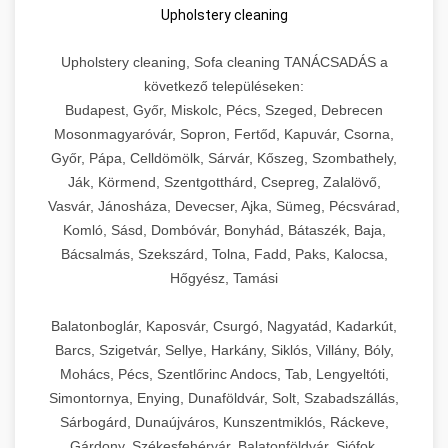
Upholstery cleaning
Upholstery cleaning, Sofa cleaning TANÁCSADÁS a
következő településeken:
Budapest, Győr, Miskolc, Pécs, Szeged, Debrecen
Mosonmagyaróvár, Sopron, Fertőd, Kapuvár, Csorna,
Győr, Pápa, Celldömölk, Sárvár, Kőszeg, Szombathely,
Ják, Körmend, Szentgotthárd, Csepreg, Zalalövő,
Vasvár, Jánosháza, Devecser, Ajka, Sümeg, Pécsvárad,
Komló, Sásd, Dombóvár, Bonyhád, Bátaszék, Baja,
Bácsalmás, Szekszárd, Tolna, Fadd, Paks, Kalocsa,
Hőgyész, Tamási
Balatonboglár, Kaposvár, Csurgó, Nagyatád, Kadarkút,
Barcs, Szigetvár, Sellye, Harkány, Siklós, Villány, Bóly,
Mohács, Pécs, Szentlőrinc Andocs, Tab, Lengyeltóti,
Simontornya, Enying, Dunaföldvár, Solt, Szabadszállás,
Sárbogárd, Dunaújváros, Kunszentmiklós, Ráckeve,
Gárdony, Székesfehérvár, Balatonföldvár, Siófok,