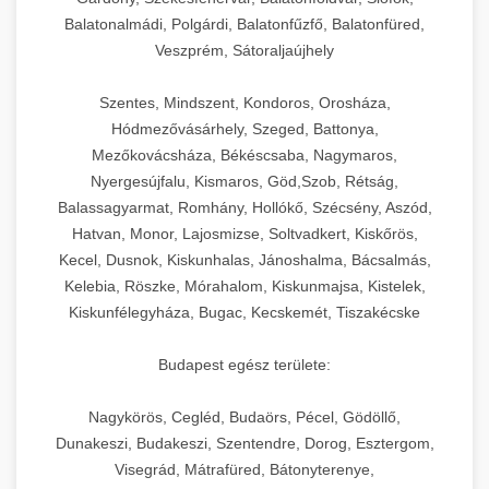
Balatonalmádi, Polgárdi, Balatonfűzfő, Balatonfüred,
Veszprém, Sátoraljaújhely
Szentes, Mindszent, Kondoros, Orosháza,
Hódmezővásárhely, Szeged, Battonya,
Mezőkovácsháza, Békéscsaba, Nagymaros,
Nyergesújfalu, Kismaros, Göd,Szob, Rétság,
Balassagyarmat, Romhány, Hollókő, Szécsény, Aszód,
Hatvan, Monor, Lajosmizse, Soltvadkert, Kiskőrös,
Kecel, Dusnok, Kiskunhalas, Jánoshalma, Bácsalmás,
Kelebia, Röszke, Mórahalom, Kiskunmajsa, Kistelek,
Kiskunfélegyháza, Bugac, Kecskemét, Tiszakécske
Budapest egész területe:
Nagykörös, Cegléd, Budaörs, Pécel, Gödöllő,
Dunakeszi, Budakeszi, Szentendre, Dorog, Esztergom,
Visegrád, Mátrafüred, Bátonyterenye,