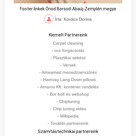
Footer linkek Ónod Borsod-Abaúj-Zemplén megye
Írta: Kovács Dorina
Kiemelt Partnereink
Carpet cleaning
-
cnc forgácsolás
-
Plasztikai sebész
-
Versek
-
Ameamed menedzserszűrés
-
Hamvay Lang Down pillows
-
Amarov Kft. konténer rendelés
-
Bor bolt és webshop
-
Chiptuning
-
Chip tuning video
-
Wikipedia
-
További partnereink
Számítástechnikai partnereink