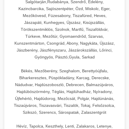
Salgótarján,Rudabánya, Szendrő, Edelény,
Kazincbarcika, Sajószentpéter, Ózd, Miskolc, Eger,
Mezőkövesd, Füzesabony, Tiszafüred, Heves,
Jászapáti, Kunhegyes, Újszász, Kisújszállás,
Törökszentmiklós, Szolnok, Martfű, Tiszaföldvár,
Túrkeve, Mezőtúr, Gyomaendrőd, Szarvas,
Kunszentmárton, Csongrád, Abony, Nagykáta, Újszász,
Jászberény, Jászfényszaru, Jászárokszállás, Lőrinci,
Gyöngyös, Pásztó,Gyula, Sarkad
Békés, Mezőberény, Szeghalom, Berettyóújfalu,
Biharkeresztes, Püspökladány, Karcag, Derecske,
Nádudvar, Hajdúszoboszló, Debrecen, Balmazújváros,
Hajdúböszörmény, Téglás, Hajdúhadház, Nyíradony,
Újfehértó, Hajdúdorog, Mezőcsát, Polgár, Hajdúnánás,
Tiszaújváros, Tiszavasvári, Tiszalök, Tokaj, Felsőzsolca,
Szikszó, Szerencs, Sárospatak, Zalaszentgrót
Hévíz, Tapolca, Keszthely, Lenti, Zalakaros, Letenye,