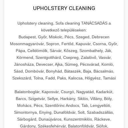
UPHOLSTERY CLEANING
Upholstery cleaning, Sofa cleaning TANÁCSADÁS a
következő településeken:
Budapest, Győr, Miskolc, Pécs, Szeged, Debrecen
Mosonmagyaróvár, Sopron, Fertőd, Kapuvár, Csorna, Győr,
Pápa, Celldömölk, Sárvár, Kőszeg, Szombathely, Ják,
Körmend, Szentgotthárd, Csepreg, Zalalövő, Vasvár,
Jánosháza, Devecser, Ajka, Sümeg, Pécsvárad, Komló,
Sásd, Dombóvár, Bonyhád, Bátaszék, Baja, Bácsalmás,
Szekszárd, Tolna, Fadd, Paks, Kalocsa, Hőgyész, Tamási
Balatonboglár, Kaposvár, Csurgó, Nagyatád, Kadarkút,
Barcs, Szigetvár, Sellye, Harkány, Siklós, Villány, Bóly,
Mohács, Pécs, Szentlőrinc Andocs, Tab, Lengyeltóti,
Simontornya, Enying, Dunaföldvár, Solt, Szabadszállás,
Sárbogárd, Dunaújváros, Kunszentmiklós, Ráckeve,
Gárdony, Székesfehérvár, Balatonföldvár, Siófok,