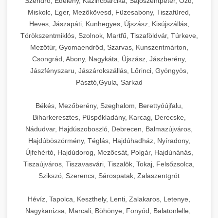
Szendrő, Edelény, Kazincbarcika, Sajószentpéter, Ózd,
Miskolc, Eger, Mezőkövesd, Füzesabony, Tiszafüred,
Heves, Jászapáti, Kunhegyes, Újszász, Kisújszállás,
Törökszentmiklós, Szolnok, Martfű, Tiszaföldvár, Túrkeve,
Mezőtúr, Gyomaendrőd, Szarvas, Kunszentmárton,
Csongrád, Abony, Nagykáta, Újszász, Jászberény,
Jászfényszaru, Jászárokszállás, Lőrinci, Gyöngyös,
Pásztó,Gyula, Sarkad
Békés, Mezőberény, Szeghalom, Berettyóújfalu,
Biharkeresztes, Püspökladány, Karcag, Derecske,
Nádudvar, Hajdúszoboszló, Debrecen, Balmazújváros,
Hajdúböszörmény, Téglás, Hajdúhadház, Nyíradony,
Újfehértó, Hajdúdorog, Mezőcsát, Polgár, Hajdúnánás,
Tiszaújváros, Tiszavasvári, Tiszalök, Tokaj, Felsőzsolca,
Szikszó, Szerencs, Sárospatak, Zalaszentgrót
Hévíz, Tapolca, Keszthely, Lenti, Zalakaros, Letenye,
Nagykanizsa, Marcali, Böhönye, Fonyód, Balatonlelle,