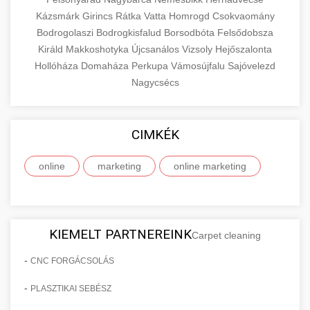
Kázsmárk
Girincs
Rátka
Vatta
Homrogd
Csokvaomány
Bodrogolaszi
Bodrogkisfalud
Borsodbóta
Felsődobsza
Királd
Makkoshotyka
Újcsanálos
Vizsoly
Hejőszalonta
Hollóháza
Domaháza
Perkupa
Vámosújfalu
Sajóvelezd
Nagycsécs
CIMKÉK
online
marketing
online marketing
KIEMELT PARTNEREINK
Carpet cleaning
-
CNC FORGÁCSOLÁS
-
PLASZTIKAI SEBÉSZ