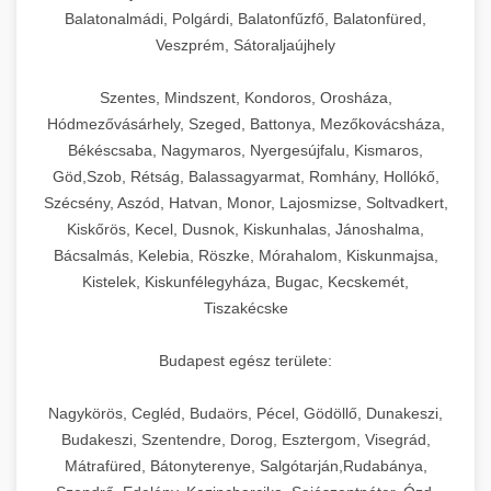
Balatonalmádi, Polgárdi, Balatonfűzfő, Balatonfüred,
Veszprém, Sátoraljaújhely
Szentes, Mindszent, Kondoros, Orosháza,
Hódmezővásárhely, Szeged, Battonya, Mezőkovácsháza,
Békéscsaba, Nagymaros, Nyergesújfalu, Kismaros,
Göd,Szob, Rétság, Balassagyarmat, Romhány, Hollókő,
Szécsény, Aszód, Hatvan, Monor, Lajosmizse, Soltvadkert,
Kiskőrös, Kecel, Dusnok, Kiskunhalas, Jánoshalma,
Bácsalmás, Kelebia, Röszke, Mórahalom, Kiskunmajsa,
Kistelek, Kiskunfélegyháza, Bugac, Kecskemét,
Tiszakécske
Budapest egész területe:
Nagykörös, Cegléd, Budaörs, Pécel, Gödöllő, Dunakeszi,
Budakeszi, Szentendre, Dorog, Esztergom, Visegrád,
Mátrafüred, Bátonyterenye, Salgótarján,Rudabánya,