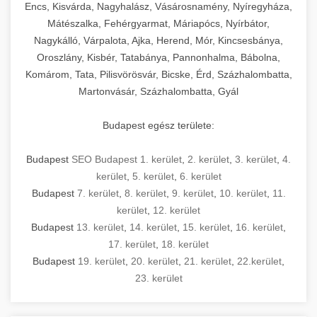
Encs, Kisvárda, Nagyhalász, Vásárosnamény, Nyíregyháza,
Mátészalka, Fehérgyarmat, Máriapócs, Nyírbátor,
Nagykálló, Várpalota, Ajka, Herend, Mór, Kincsesbánya,
Oroszlány, Kisbér, Tatabánya, Pannonhalma, Bábolna,
Komárom, Tata, Pilisvörösvár, Bicske, Érd, Százhalombatta,
Martonvásár, Százhalombatta, Gyál
Budapest egész területe:
Budapest
SEO Budapest 1. kerület
,
2. kerület
,
3. kerület
,
4.
kerület
,
5. kerület
,
6. kerület
Budapest
7. kerület
,
8. kerület
,
9. kerület
,
10. kerület
,
11.
kerület
,
12. kerület
Budapest
13. kerület
,
14. kerület
,
15. kerület
,
16. kerület
,
17. kerület
,
18. kerület
Budapest
19. kerület
,
20. kerület
,
21. kerület
,
22.kerület
,
23. kerület