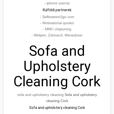
-
iphone szerviz
Külföldi partnerek
-
Selfesteem2go.com
-
Motivational quotes
-
MMC chiptuning
-
Welpen, Zahnarzt, Menedzser
Sofa and
Upholstery
Cleaning Cork
sofa and upholstery cleaning
Sofa and upholstery
cleaning Cork
Sofa and upholstery cleaning Cork