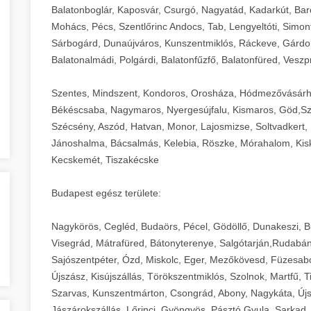
Balatonboglár, Kaposvár, Csurgó, Nagyatád, Kadarkút, Barcs,
Mohács, Pécs, Szentlőrinc Andocs, Tab, Lengyeltóti, Simont
Sárbogárd, Dunaújváros, Kunszentmiklós, Ráckeve, Gárdony
Balatonalmádi, Polgárdi, Balatonfűzfő, Balatonfüred, Veszp
Szentes, Mindszent, Kondoros, Orosháza, Hódmezővásárh
Békéscsaba, Nagymaros, Nyergesújfalu, Kismaros, Göd,Sz
Szécsény, Aszód, Hatvan, Monor, Lajosmizse, Soltvadkert, 
Jánoshalma, Bácsalmás, Kelebia, Röszke, Mórahalom, Kisk
Kecskemét, Tiszakécske
Budapest egész területe:
Nagykörös, Cegléd, Budaörs, Pécel, Gödöllő, Dunakeszi, 
Visegrád, Mátrafüred, Bátonyterenye, Salgótarján,Rudabán
Sajószentpéter, Ózd, Miskolc, Eger, Mezőkövesd, Füzesabo
Újszász, Kisújszállás, Törökszentmiklós, Szolnok, Martfű,
Szarvas, Kunszentmárton, Csongrád, Abony, Nagykáta, Újs
Jászárokszállás, Lőrinci, Gyöngyös, Pásztó,Gyula, Sarkad