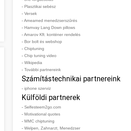
-
Plasztikai sebész
-
Versek
-
Ameamed menedzserszűrés
-
Hamvay Lang Down pillows
-
Amarov Kft. konténer rendelés
-
Bor bolt és webshop
-
Chiptuning
-
Chip tuning video
-
Wikipedia
-
További partnereink
Számítástechnikai partnereink
-
iphone szerviz
Külföldi partnerek
-
Selfesteem2go.com
-
Motivational quotes
-
MMC chiptuning
-
Welpen, Zahnarzt, Menedzser