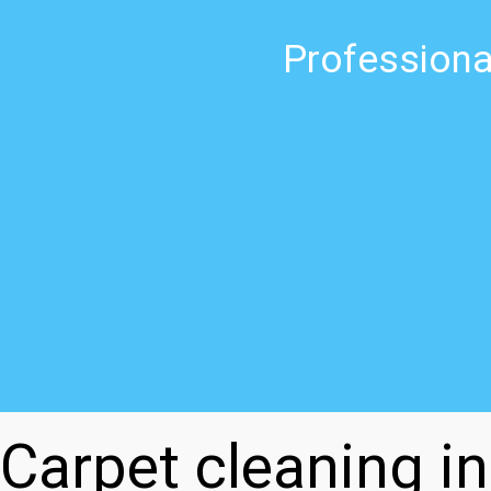
Professiona
Carpet cleaning i