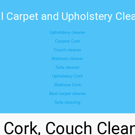
l Carpet and Upholstery Clea
Upholstery cleaner
Carpets Cork
Couch cleaner
Mattress cleaner
Sofa cleaner
Upholstery Cork
Mattress Cork
Best carpet cleaner
Sofa cleaning
n Cork, Couch Clea