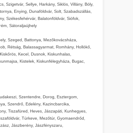
 Szigetvár, Sellye, Harkány, Siklós, Villány, Bóly,
ornya, Enying, Dunaföldvár, Solt, Szabadszállás,
, Székesfehérvár, Balatonföldvár, Siófok,
rém, Sátoraljaújhely
ely, Szeged, Battonya, Mezőkovácsháza,
ob, Rétság, Balassagyarmat, Romhány, Hollókő,
Kiskőrös, Kecel, Dusnok, Kiskunhalas,
unmajsa, Kistelek, Kiskunfélegyháza, Bugac,
Budakeszi, Szentendre, Dorog, Esztergom,
ya, Szendrő, Edelény, Kazincbarcika,
ny, Tiszafüred, Heves, Jászapáti, Kunhegyes,
 Tiszaföldvár, Túrkeve, Mezőtúr, Gyomaendrőd,
zász, Jászberény, Jászfényszaru,