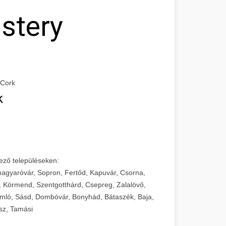
stery
 Cork
k
ező településeken:
agyaróvár, Sopron, Fertőd, Kapuvár, Csorna,
, Körmend, Szentgotthárd, Csepreg, Zalalövő,
mló, Sásd, Dombóvár, Bonyhád, Bátaszék, Baja,
sz, Tamási