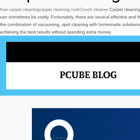
free carpet cleaning
carpet cleaning cork
Couch cleaner
Carpet cleaning 
can sometimes be costly. Fortunately, there are several effective an
the combination of vacuuming, spot cleaning with homemade solutions, a
achieving the best results without spending extra money.