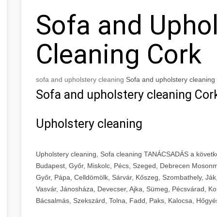
Sofa and Uphol
Cleaning Cork
sofa and upholstery cleaning
Sofa and upholstery cleaning
Sofa and upholstery cleaning Cor
Upholstery cleaning
Upholstery cleaning, Sofa cleaning TANÁCSADÁS a követk
Budapest, Győr, Miskolc, Pécs, Szeged, Debrecen Mosonm
Győr, Pápa, Celldömölk, Sárvár, Kőszeg, Szombathely, Ják
Vasvár, Jánosháza, Devecser, Ajka, Sümeg, Pécsvárad, Ko
Bácsalmás, Szekszárd, Tolna, Fadd, Paks, Kalocsa, Hőgyé