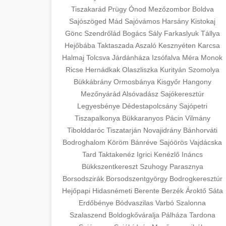
Tiszakarád
Prügy
Ónod
Mezőzombor
Boldva
Sajószöged
Mád
Sajóvámos
Harsány
Kistokaj
Gönc
Szendrőlád
Bogács
Sály
Farkaslyuk
Tállya
Hejőbába
Taktaszada
Aszaló
Kesznyéten
Karcsa
Halmaj
Tolcsva
Járdánháza
Izsófalva
Méra
Monok
Ricse
Hernádkak
Olaszliszka
Kurityán
Szomolya
Bükkábrány
Ormosbánya
Kisgyőr
Hangony
Mezőnyárád
Alsóvadász
Sajókeresztúr
Legyesbénye
Dédestapolcsány
Sajópetri
Tiszapalkonya
Bükkaranyos
Pácin
Vilmány
Tibolddaróc
Tiszatarján
Novajidrány
Bánhorváti
Bodroghalom
Köröm
Bánréve
Sajóörös
Vajdácska
Tard
Taktakenéz
Igrici
Kenézlő
Ináncs
Bükkszentkereszt
Szuhogy
Parasznya
Borsodszirák
Borsodszentgyörgy
Bodrogkeresztúr
Hejőpapi
Hidasnémeti
Berente
Berzék
Ároktő
Sáta
Erdőbénye
Bódvaszilas
Varbó
Szalonna
Szalaszend
Boldogkőváralja
Pálháza
Tardona