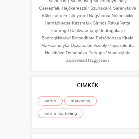
Sajóecseg
Sajóhídvég
Mezőnagymihály
Cserépfalu
Hejőkeresztúr
Szuhakálló
Serényfalva
Bükkzsérc
Felsőnyárád
Nagybarca
Nemesbikk
Hernádvécse
Kázsmárk
Girincs
Rátka
Vatta
Homrogd
Csokvaomány
Bodrogolaszi
Bodrogkisfalud
Borsodbóta
Felsődobsza
Királd
Makkoshotyka
Újcsanálos
Vizsoly
Hejőszalonta
Hollóháza
Domaháza
Perkupa
Vámosújfalu
Sajóvelezd
Nagycsécs
CIMKÉK
online
marketing
online marketing