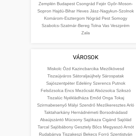
Zemplén
Budapest
Csongrád
Fejér
Győr-Moson-
Sopron
Hajdú-Bihar
Heves
Jász-Nagykun-Szolnok
Komárom-Esztergom
Nógrád
Pest
Somogy
Szabolcs-Szatmár-Bereg
Tolna
Vas
Veszprém
Zala
VÁROSOK
Miskolc
Ózd
Kazincbarcika
Mezőkövesd
Tiszaújváros
Sátoraljaújhely
Sárospatak
Sajószentpéter
Edelény
Szerencs
Putnok
Felsőzsolca
Encs
Mezőcsát
Alsózsolca
Szikszó
Tiszalúc
Nyékládháza
Emőd
Onga
Tokaj
Szirmabesenyő
Mályi
Szendrő
Mezőkeresztes
Arló
Taktaharkány
Hernádnémeti
Borsodnádasd
Abaújszántó
Múcsony
Sajókaza
Cigánd
Sajólád
Tarcal
Sajóbábony
Gesztely
Bőcs
Megyaszó
Arnót
Rudabánya
Tiszakeszi
Bekecs
Forró
Szentistván