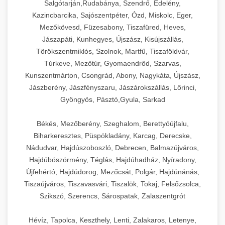
Salgótarján,Rudabánya, Szendrő, Edelény,
Kazincbarcika, Sajószentpéter, Ózd, Miskolc, Eger,
Mezőkövesd, Füzesabony, Tiszafüred, Heves,
Jászapáti, Kunhegyes, Újszász, Kisújszállás,
Törökszentmiklós, Szolnok, Martfű, Tiszaföldvár,
Túrkeve, Mezőtúr, Gyomaendrőd, Szarvas,
Kunszentmárton, Csongrád, Abony, Nagykáta, Újszász,
Jászberény, Jászfényszaru, Jászárokszállás, Lőrinci,
Gyöngyös, Pásztó,Gyula, Sarkad
Békés, Mezőberény, Szeghalom, Berettyóújfalu,
Biharkeresztes, Püspökladány, Karcag, Derecske,
Nádudvar, Hajdúszoboszló, Debrecen, Balmazújváros,
Hajdúböszörmény, Téglás, Hajdúhadház, Nyíradony,
Újfehértó, Hajdúdorog, Mezőcsát, Polgár, Hajdúnánás,
Tiszaújváros, Tiszavasvári, Tiszalök, Tokaj, Felsőzsolca,
Szikszó, Szerencs, Sárospatak, Zalaszentgrót
Hévíz, Tapolca, Keszthely, Lenti, Zalakaros, Letenye,