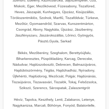
Szendrő, Edelény, Kazincbarcika, Sajószentpéter, Ózd,
Miskolc, Eger, Mezőkövesd, Füzesabony, Tiszafüred,
Heves, Jászapáti, Kunhegyes, Újszász, Kisújszállás,
Törökszentmiklós, Szolnok, Martfű, Tiszaföldvár, Túrkeve,
Mezőtúr, Gyomaendrőd, Szarvas, Kunszentmárton,
Csongrád, Abony, Nagykáta, Újszász, Jászberény,
Jászfényszaru, Jászárokszállás, Lőrinci, Gyöngyös,
Pásztó,Gyula, Sarkad
Békés, Mezőberény, Szeghalom, Berettyóújfalu,
Biharkeresztes, Püspökladány, Karcag, Derecske,
Nádudvar, Hajdúszoboszló, Debrecen, Balmazújváros,
Hajdúböszörmény, Téglás, Hajdúhadház, Nyíradony,
Újfehértó, Hajdúdorog, Mezőcsát, Polgár, Hajdúnánás,
Tiszaújváros, Tiszavasvári, Tiszalök, Tokaj, Felsőzsolca,
Szikszó, Szerencs, Sárospatak, Zalaszentgrót
Hévíz, Tapolca, Keszthely, Lenti, Zalakaros, Letenye,
Nagykanizsa, Marcali, Böhönye, Fonyód, Balatonlelle,