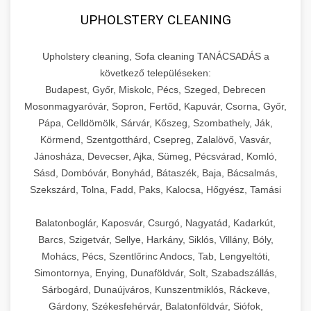
UPHOLSTERY CLEANING
Upholstery cleaning, Sofa cleaning TANÁCSADÁS a
következő településeken:
Budapest, Győr, Miskolc, Pécs, Szeged, Debrecen
Mosonmagyaróvár, Sopron, Fertőd, Kapuvár, Csorna, Győr,
Pápa, Celldömölk, Sárvár, Kőszeg, Szombathely, Ják,
Körmend, Szentgotthárd, Csepreg, Zalalövő, Vasvár,
Jánosháza, Devecser, Ajka, Sümeg, Pécsvárad, Komló,
Sásd, Dombóvár, Bonyhád, Bátaszék, Baja, Bácsalmás,
Szekszárd, Tolna, Fadd, Paks, Kalocsa, Hőgyész, Tamási
Balatonboglár, Kaposvár, Csurgó, Nagyatád, Kadarkút,
Barcs, Szigetvár, Sellye, Harkány, Siklós, Villány, Bóly,
Mohács, Pécs, Szentlőrinc Andocs, Tab, Lengyeltóti,
Simontornya, Enying, Dunaföldvár, Solt, Szabadszállás,
Sárbogárd, Dunaújváros, Kunszentmiklós, Ráckeve,
Gárdony, Székesfehérvár, Balatonföldvár, Siófok,