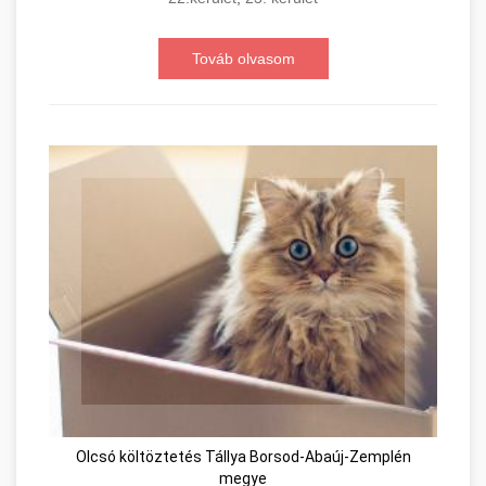
Továb olvasom
Olcsó költöztetés Tállya Borsod-Abaúj-Zemplén
megye