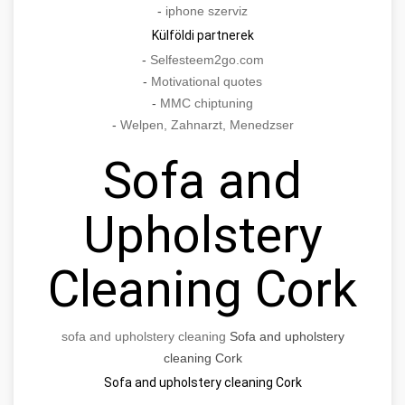
-
iphone szerviz
Külföldi partnerek
-
Selfesteem2go.com
-
Motivational quotes
-
MMC chiptuning
-
Welpen, Zahnarzt, Menedzser
Sofa and
Upholstery
Cleaning Cork
sofa and upholstery cleaning
Sofa and upholstery
cleaning Cork
Sofa and upholstery cleaning Cork