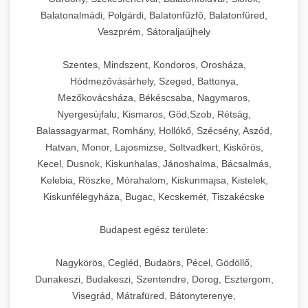
Balatonalmádi, Polgárdi, Balatonfűzfő, Balatonfüred,
Veszprém, Sátoraljaújhely
Szentes, Mindszent, Kondoros, Orosháza,
Hódmezővásárhely, Szeged, Battonya,
Mezőkovácsháza, Békéscsaba, Nagymaros,
Nyergesújfalu, Kismaros, Göd,Szob, Rétság,
Balassagyarmat, Romhány, Hollókő, Szécsény, Aszód,
Hatvan, Monor, Lajosmizse, Soltvadkert, Kiskőrös,
Kecel, Dusnok, Kiskunhalas, Jánoshalma, Bácsalmás,
Kelebia, Röszke, Mórahalom, Kiskunmajsa, Kistelek,
Kiskunfélegyháza, Bugac, Kecskemét, Tiszakécske
Budapest egész területe:
Nagykörös, Cegléd, Budaörs, Pécel, Gödöllő,
Dunakeszi, Budakeszi, Szentendre, Dorog, Esztergom,
Visegrád, Mátrafüred, Bátonyterenye,