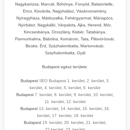
Nagykanizsa, Marcali, Böhönye, Fonyód, Balatonlelle,
Encs, Kisvárda, Nagyhalász, Vásárosnamény,
Nyíregyháza, Mátészalka, Fehérgyarmat, Máriapócs,
Nyírbátor, Nagykálló, Várpalota, Ajka, Herend, Mór,
Kincsesbánya, Oroszlány, Kisbér, Tatabánya,
Pannonhalma, Bábolna, Komárom, Tata, Pilisvörösvár,
Bicske, Érd, Százhalombatta, Martonvásár,
Százhalombatta, Gyál
Budapest egész területe:
Budapest
SEO Budapest 1. kerület
,
2. kerület
,
3.
kerület
,
4. kerület
,
5. kerület
,
6. kerület
Budapest
7. kerület
,
8. kerület
,
9. kerület
,
10. kerület
,
11. kerület
,
12. kerület
Budapest
13. kerület
,
14. kerület
,
15. kerület
,
16.
kerület
,
17. kerület
,
18. kerület
Budapest
19. kerület
,
20. kerület
,
21. kerület
,
22.kerület
,
23. kerület