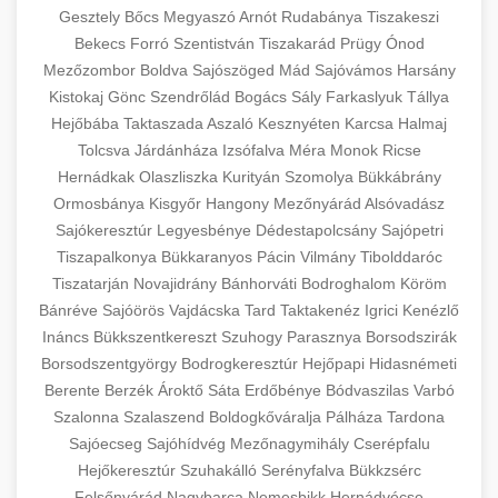
Gesztely
Bőcs
Megyaszó
Arnót
Rudabánya
Tiszakeszi
Bekecs
Forró
Szentistván
Tiszakarád
Prügy
Ónod
Mezőzombor
Boldva
Sajószöged
Mád
Sajóvámos
Harsány
Kistokaj
Gönc
Szendrőlád
Bogács
Sály
Farkaslyuk
Tállya
Hejőbába
Taktaszada
Aszaló
Kesznyéten
Karcsa
Halmaj
Tolcsva
Járdánháza
Izsófalva
Méra
Monok
Ricse
Hernádkak
Olaszliszka
Kurityán
Szomolya
Bükkábrány
Ormosbánya
Kisgyőr
Hangony
Mezőnyárád
Alsóvadász
Sajókeresztúr
Legyesbénye
Dédestapolcsány
Sajópetri
Tiszapalkonya
Bükkaranyos
Pácin
Vilmány
Tibolddaróc
Tiszatarján
Novajidrány
Bánhorváti
Bodroghalom
Köröm
Bánréve
Sajóörös
Vajdácska
Tard
Taktakenéz
Igrici
Kenézlő
Ináncs
Bükkszentkereszt
Szuhogy
Parasznya
Borsodszirák
Borsodszentgyörgy
Bodrogkeresztúr
Hejőpapi
Hidasnémeti
Berente
Berzék
Ároktő
Sáta
Erdőbénye
Bódvaszilas
Varbó
Szalonna
Szalaszend
Boldogkőváralja
Pálháza
Tardona
Sajóecseg
Sajóhídvég
Mezőnagymihály
Cserépfalu
Hejőkeresztúr
Szuhakálló
Serényfalva
Bükkzsérc
Felsőnyárád
Nagybarca
Nemesbikk
Hernádvécse