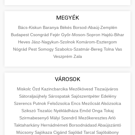
MEGYÉK
Bács-Kiskun
Baranya
Békés
Borsod-Abaúj-Zemplén
Budapest
Csongrád
Fejér
Győr-Moson-Sopron
Hajdú-Bihar
Heves
Jász-Nagykun-Szolnok
Komárom-Esztergom
Nógrád
Pest
Somogy
Szabolcs-Szatmár-Bereg
Tolna
Vas
Veszprém
Zala
VÁROSOK
Miskolc
Ózd
Kazincbarcika
Mezőkövesd
Tiszaújváros
Sátoraljaújhely
Sárospatak
Sajószentpéter
Edelény
Szerencs
Putnok
Felsőzsolca
Encs
Mezőcsát
Alsózsolca
Szikszó
Tiszalúc
Nyékládháza
Emőd
Onga
Tokaj
Szirmabesenyő
Mályi
Szendrő
Mezőkeresztes
Arló
Taktaharkány
Hernádnémeti
Borsodnádasd
Abaújszántó
Múcsony
Sajókaza
Cigánd
Sajólád
Tarcal
Sajóbábony