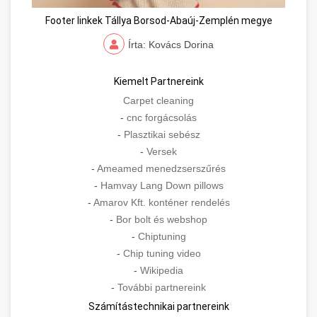
Footer linkek Tállya Borsod-Abaúj-Zemplén megye
Írta: Kovács Dorina
Kiemelt Partnereink
Carpet cleaning
-
cnc forgácsolás
-
Plasztikai sebész
-
Versek
-
Ameamed menedzserszűrés
-
Hamvay Lang Down pillows
-
Amarov Kft. konténer rendelés
-
Bor bolt és webshop
-
Chiptuning
-
Chip tuning video
-
Wikipedia
-
További partnereink
Számítástechnikai partnereink