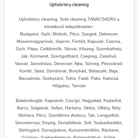
Upholstery cleaning
Upholstery cleaning, Sofa cleaning TANÁCSADÁS a
következő településeken:
Budapest, Győr, Miskolc, Pécs, Szeged, Debrecen
Mosonmagyaróvár, Sopron, Fertőd, Kapuvár, Csorna,
Győr, Pápa, Celldömölk, Sárvár, Kőszeg, Szombathely,
Ják, Körmend, Szentgotthárd, Csepreg, Zalalövő,
Vasvár, Jánosháza, Devecser, Ajka, Sümeg, Pécsvárad,
Komló, Sásd, Dombóvár, Bonyhád, Bátaszék, Baja,
Bácsalmás, Szekszárd, Tolna, Fadd, Paks, Kalocsa,
Hőgyész, Tamási
Balatonboglár, Kaposvár, Csurgó, Nagyatád, Kadarkút,
Barcs, Szigetvár, Sellye, Harkány, Siklós, Villány, Bóly,
Mohács, Pécs, Szentlőrinc Andocs, Tab, Lengyeltóti,
Simontornya, Enying, Dunaföldvár, Solt, Szabadszállás,
Sárbogárd, Dunaújváros, Kunszentmiklós, Ráckeve,
Gárdony, Székesfehérvár, Balatonföldvár, Siófok,