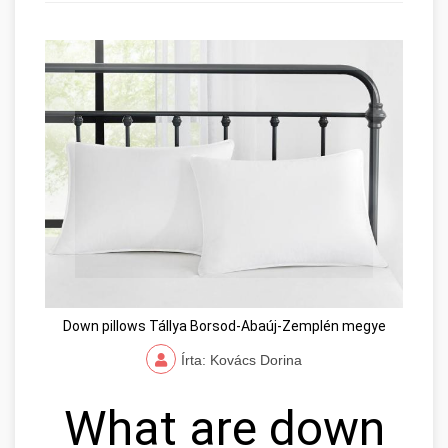
Down pillows Tállya Borsod-Abaúj-Zemplén megye
Írta: Kovács Dorina
What are down