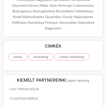
Kázsmárk
Girincs
Rátka
Vatta
Homrogd
Csokvaomány
Bodrogolaszi
Bodrogkisfalud
Borsodbóta
Felsődobsza
Királd
Makkoshotyka
Újcsanálos
Vizsoly
Hejőszalonta
Hollóháza
Domaháza
Perkupa
Vámosújfalu
Sajóvelezd
Nagycsécs
CIMKÉK
online
marketing
online marketing
KIEMELT PARTNEREINK
Carpet cleaning
-
CNC FORGÁCSOLÁS
-
PLASZTIKAI SEBÉSZ