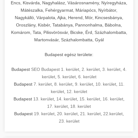
Encs, Kisvárda, Nagyhalász, Vásárosnamény, Nyíregyháza,
Mátészalka, Fehérgyarmat, Máriapócs, Nyírbátor,
Nagykálló, Várpalota, Ajka, Herend, Mór, Kincsesbánya,
Oroszlány, Kisbér, Tatabánya, Pannonhalma, Bábolna,
Komárom, Tata, Pilisvörösvár, Bicske, Érd, Százhalombatta,
Martonvásár, Százhalombatta, Gyál
Budapest egész területe:
Budapest
SEO Budapest 1. kerület
,
2. kerület
,
3. kerület
,
4.
kerület
,
5. kerület
,
6. kerület
Budapest
7. kerület
,
8. kerület
,
9. kerület
,
10. kerület
,
11.
kerület
,
12. kerület
Budapest
13. kerület
,
14. kerület
,
15. kerület
,
16. kerület
,
17. kerület
,
18. kerület
Budapest
19. kerület
,
20. kerület
,
21. kerület
,
22.kerület
,
23. kerület