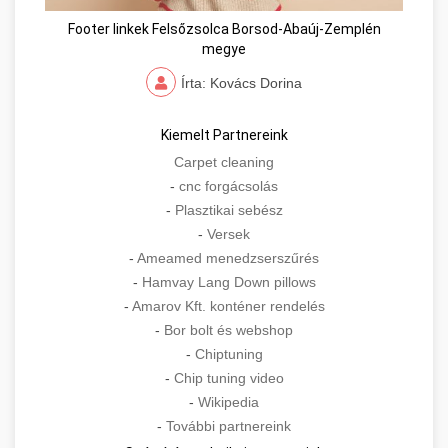
Footer linkek Felsőzsolca Borsod-Abaúj-Zemplén
megye
Írta: Kovács Dorina
Kiemelt Partnereink
Carpet cleaning
-
cnc forgácsolás
-
Plasztikai sebész
-
Versek
-
Ameamed menedzserszűrés
-
Hamvay Lang Down pillows
-
Amarov Kft. konténer rendelés
-
Bor bolt és webshop
-
Chiptuning
-
Chip tuning video
-
Wikipedia
-
További partnereink