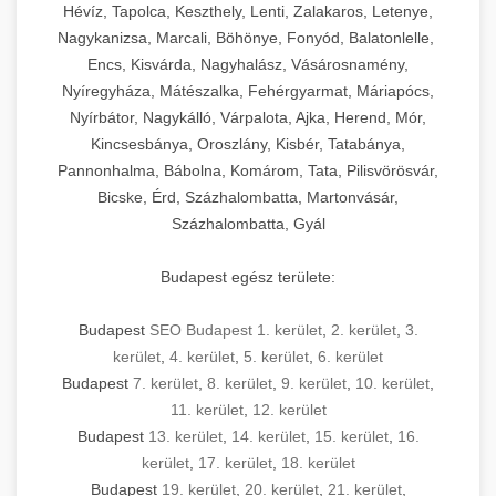
Hévíz, Tapolca, Keszthely, Lenti, Zalakaros, Letenye,
Nagykanizsa, Marcali, Böhönye, Fonyód, Balatonlelle,
Encs, Kisvárda, Nagyhalász, Vásárosnamény,
Nyíregyháza, Mátészalka, Fehérgyarmat, Máriapócs,
Nyírbátor, Nagykálló, Várpalota, Ajka, Herend, Mór,
Kincsesbánya, Oroszlány, Kisbér, Tatabánya,
Pannonhalma, Bábolna, Komárom, Tata, Pilisvörösvár,
Bicske, Érd, Százhalombatta, Martonvásár,
Százhalombatta, Gyál
Budapest egész területe:
Budapest
SEO Budapest 1. kerület
,
2. kerület
,
3.
kerület
,
4. kerület
,
5. kerület
,
6. kerület
Budapest
7. kerület
,
8. kerület
,
9. kerület
,
10. kerület
,
11. kerület
,
12. kerület
Budapest
13. kerület
,
14. kerület
,
15. kerület
,
16.
kerület
,
17. kerület
,
18. kerület
Budapest
19. kerület
,
20. kerület
,
21. kerület
,