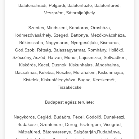
Balatonalmádi, Polgárdi, Balatonfűzfő, Balatonfüred,
Veszprém, Sátoraljaújhely
Szentes, Mindszent, Kondoros, Orosháza,
Hódmezővásárhely, Szeged, Battonya, Mezőkovácsháza,
Békéscsaba, Nagymaros, Nyergesújfalu, Kismaros,
Göd,Szob, Rétság, Balassagyarmat, Romhány, Hollókő,
Szécsény, Aszód, Hatvan, Monor, Lajosmizse, Soltvadkert,
Kiskőrös, Kecel, Dusnok, Kiskunhalas, Jánoshalma,
Bácsalmás, Kelebia, Röszke, Mórahalom, Kiskunmajsa,
Kistelek, Kiskunfélegyháza, Bugac, Kecskemét,
Tiszakécske
Budapest egész területe:
Nagykörös, Cegléd, Budaörs, Pécel, Gödöllő, Dunakeszi,
Budakeszi, Szentendre, Dorog, Esztergom, Visegrád,
Mátrafüred, Bátonyterenye, Salgótarján,Rudabánya,