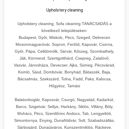
Upholstery cleaning
Upholstery cleaning, Sofa cleaning TANÁCSADÁS a
következő településeken:
Budapest, Győr, Miskolc, Pécs, Szeged, Debrecen
Mosonmagyaróvár, Sopron, Fertőd, Kapuvár, Csorna,
Győr, Pápa, Celldömölk, Sárvár, Kőszeg, Szombathely,
Ják, Körmend, Szentgotthárd, Csepreg, Zalalövő,
Vasvár, Jánosháza, Devecser, Ajka, Sümeg, Pécsvárad,
Komló, Sásd, Dombóvár, Bonyhád, Bátaszék, Baja,
Bácsalmás, Szekszárd, Tolna, Fadd, Paks, Kalocsa,
Hőgyész, Tamási
Balatonboglár, Kaposvár, Csurgó, Nagyatád, Kadarkút,
Barcs, Szigetvár, Sellye, Harkány, Siklós, Villány, Bóly,
Mohács, Pécs, Szentlőrinc Andocs, Tab, Lengyeltóti,
Simontornya, Enying, Dunaföldvár, Solt, Szabadszállás,
Sárbogárd, Dunaújváros, Kunszentmiklós, Ráckeve,