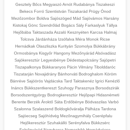
Gesztely
Bőcs
Megyaszó
Arnót
Rudabánya
Tiszakeszi
Bekecs
Forró
Szentistván
Tiszakarád
Prügy
Ónod
Mezőzombor
Boldva
Sajószöged
Mád
Sajóvámos
Harsány
Kistokaj
Gönc
Szendrőlád
Bogács
Sály
Farkaslyuk
Tállya
Hejőbába
Taktaszada
Aszaló
Kesznyéten
Karcsa
Halmaj
Tolcsva
Járdánháza
Izsófalva
Méra
Monok
Ricse
Hernádkak
Olaszliszka
Kurityán
Szomolya
Bükkábrány
Ormosbánya
Kisgyőr
Hangony
Mezőnyárád
Alsóvadász
Sajókeresztúr
Legyesbénye
Dédestapolcsány
Sajópetri
Tiszapalkonya
Bükkaranyos
Pácin
Vilmány
Tibolddaróc
Tiszatarján
Novajidrány
Bánhorváti
Bodroghalom
Köröm
Bánréve
Sajóörös
Vajdácska
Tard
Taktakenéz
Igrici
Kenézlő
Ináncs
Bükkszentkereszt
Szuhogy
Parasznya
Borsodszirák
Borsodszentgyörgy
Bodrogkeresztúr
Hejőpapi
Hidasnémeti
Berente
Berzék
Ároktő
Sáta
Erdőbénye
Bódvaszilas
Varbó
Szalonna
Szalaszend
Boldogkőváralja
Pálháza
Tardona
Sajóecseg
Sajóhídvég
Mezőnagymihály
Cserépfalu
Hejőkeresztúr
Szuhakálló
Serényfalva
Bükkzsérc
Felsőnyárád
Nagybarca
Nemesbikk
Hernádvécse