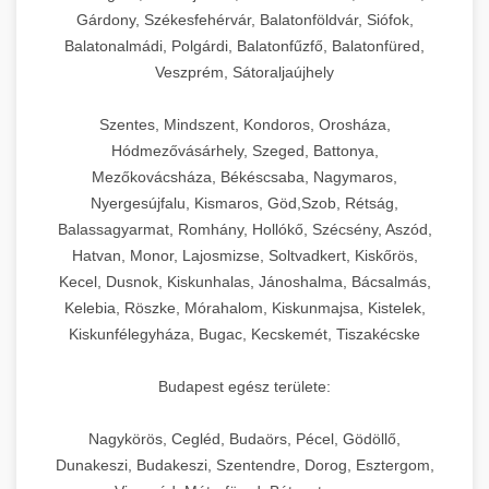
Gárdony, Székesfehérvár, Balatonföldvár, Siófok,
Balatonalmádi, Polgárdi, Balatonfűzfő, Balatonfüred,
Veszprém, Sátoraljaújhely
Szentes, Mindszent, Kondoros, Orosháza,
Hódmezővásárhely, Szeged, Battonya,
Mezőkovácsháza, Békéscsaba, Nagymaros,
Nyergesújfalu, Kismaros, Göd,Szob, Rétság,
Balassagyarmat, Romhány, Hollókő, Szécsény, Aszód,
Hatvan, Monor, Lajosmizse, Soltvadkert, Kiskőrös,
Kecel, Dusnok, Kiskunhalas, Jánoshalma, Bácsalmás,
Kelebia, Röszke, Mórahalom, Kiskunmajsa, Kistelek,
Kiskunfélegyháza, Bugac, Kecskemét, Tiszakécske
Budapest egész területe:
Nagykörös, Cegléd, Budaörs, Pécel, Gödöllő,
Dunakeszi, Budakeszi, Szentendre, Dorog, Esztergom,