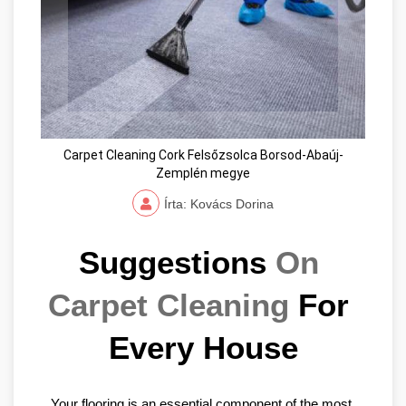
Carpet Cleaning Cork Felsőzsolca Borsod-Abaúj-
Zemplén megye
Írta: Kovács Dorina
Suggestions 
On 
Carpet Cleaning
 For 
Every House
Your flooring is an essential component of the most 