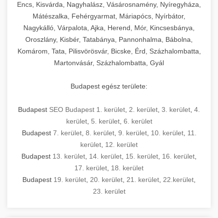
Encs, Kisvárda, Nagyhalász, Vásárosnamény, Nyíregyháza,
Mátészalka, Fehérgyarmat, Máriapócs, Nyírbátor,
Nagykálló, Várpalota, Ajka, Herend, Mór, Kincsesbánya,
Oroszlány, Kisbér, Tatabánya, Pannonhalma, Bábolna,
Komárom, Tata, Pilisvörösvár, Bicske, Érd, Százhalombatta,
Martonvásár, Százhalombatta, Gyál
Budapest egész területe:
Budapest
SEO Budapest 1. kerület
,
2. kerület
,
3. kerület
,
4.
kerület
,
5. kerület
,
6. kerület
Budapest
7. kerület
,
8. kerület
,
9. kerület
,
10. kerület
,
11.
kerület
,
12. kerület
Budapest
13. kerület
,
14. kerület
,
15. kerület
,
16. kerület
,
17. kerület
,
18. kerület
Budapest
19. kerület
,
20. kerület
,
21. kerület
,
22.kerület
,
23. kerület