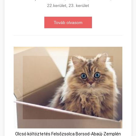
22.kerület
,
23. kerület
Továb olvasom
Olcsó költöztetés Felsőzsolca Borsod-Abaúj-Zemplén