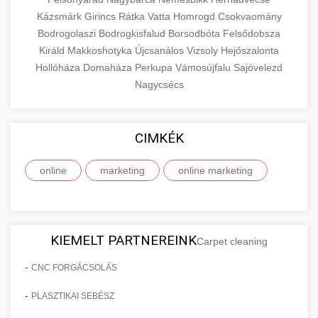
Kázsmárk
Girincs
Rátka
Vatta
Homrogd
Csokvaomány
Bodrogolaszi
Bodrogkisfalud
Borsodbóta
Felsődobsza
Királd
Makkoshotyka
Újcsanálos
Vizsoly
Hejőszalonta
Hollóháza
Domaháza
Perkupa
Vámosújfalu
Sajóvelezd
Nagycsécs
CIMKÉK
online
marketing
online marketing
KIEMELT PARTNEREINK
Carpet cleaning
-
CNC FORGÁCSOLÁS
-
PLASZTIKAI SEBÉSZ