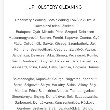
UPHOLSTERY CLEANING
Upholstery cleaning, Sofa cleaning TANÁCSADÁS a
következő településeken:
Budapest, Győr, Miskolc, Pécs, Szeged, Debrecen
Mosonmagyaróvár, Sopron, Fertőd, Kapuvár, Csorna, Győr,
Pápa, Celldömölk, Sárvár, Kőszeg, Szombathely, Ják,
Körmend, Szentgotthárd, Csepreg, Zalalövő, Vasvár,
Jánosháza, Devecser, Ajka, Sümeg, Pécsvárad, Komló,
Sásd, Dombóvár, Bonyhád, Bátaszék, Baja, Bácsalmás,
Szekszárd, Tolna, Fadd, Paks, Kalocsa, Hőgyész, Tamási
Balatonboglár, Kaposvár, Csurgó, Nagyatád, Kadarkút,
Barcs, Szigetvár, Sellye, Harkány, Siklós, Villány, Bóly,
Mohács, Pécs, Szentlőrinc Andocs, Tab, Lengyeltóti,
Simontornya, Enying, Dunaföldvár, Solt, Szabadszállás,
Sárbogárd, Dunaújváros, Kunszentmiklós, Ráckeve,
Gárdony, Székesfehérvár, Balatonföldvár, Siófok,