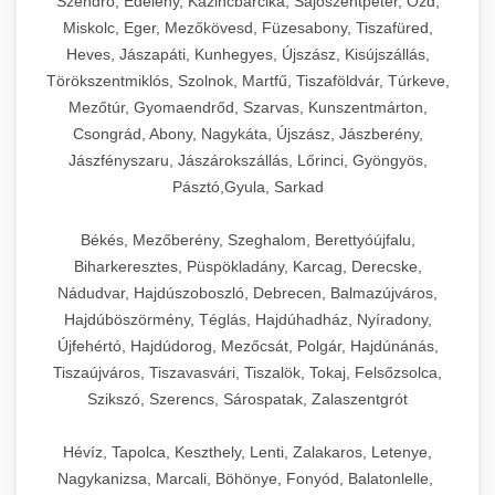
Szendrő, Edelény, Kazincbarcika, Sajószentpéter, Ózd,
Miskolc, Eger, Mezőkövesd, Füzesabony, Tiszafüred,
Heves, Jászapáti, Kunhegyes, Újszász, Kisújszállás,
Törökszentmiklós, Szolnok, Martfű, Tiszaföldvár, Túrkeve,
Mezőtúr, Gyomaendrőd, Szarvas, Kunszentmárton,
Csongrád, Abony, Nagykáta, Újszász, Jászberény,
Jászfényszaru, Jászárokszállás, Lőrinci, Gyöngyös,
Pásztó,Gyula, Sarkad
Békés, Mezőberény, Szeghalom, Berettyóújfalu,
Biharkeresztes, Püspökladány, Karcag, Derecske,
Nádudvar, Hajdúszoboszló, Debrecen, Balmazújváros,
Hajdúböszörmény, Téglás, Hajdúhadház, Nyíradony,
Újfehértó, Hajdúdorog, Mezőcsát, Polgár, Hajdúnánás,
Tiszaújváros, Tiszavasvári, Tiszalök, Tokaj, Felsőzsolca,
Szikszó, Szerencs, Sárospatak, Zalaszentgrót
Hévíz, Tapolca, Keszthely, Lenti, Zalakaros, Letenye,
Nagykanizsa, Marcali, Böhönye, Fonyód, Balatonlelle,