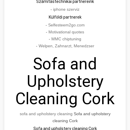
Számítástechnikai partnereink
-
iphone szerviz
Külföldi partnerek
-
Selfesteem2go.com
-
Motivational quotes
-
MMC chiptuning
-
Welpen, Zahnarzt, Menedzser
Sofa and
Upholstery
Cleaning Cork
sofa and upholstery cleaning
Sofa and upholstery
cleaning Cork
Sofa and upholstery cleaning Cork