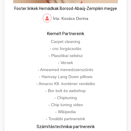
Footer linkek Hernádkak Borsod-Abaúj-Zemplén megye
Írta: Kovács Dorina
Kiemelt Partnereink
Carpet cleaning
-
cnc forgácsolás
-
Plasztikai sebész
-
Versek
-
Ameamed menedzserszűrés
-
Hamvay Lang Down pillows
-
Amarov Kft. konténer rendelés
-
Bor bolt és webshop
-
Chiptuning
-
Chip tuning video
-
Wikipedia
-
További partnereink
Számítástechnikai partnereink