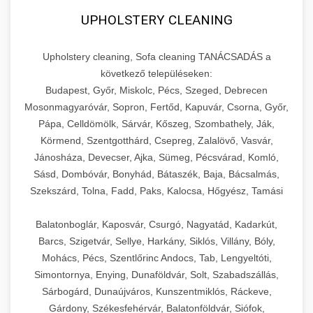
UPHOLSTERY CLEANING
Upholstery cleaning, Sofa cleaning TANÁCSADÁS a
következő településeken:
Budapest, Győr, Miskolc, Pécs, Szeged, Debrecen
Mosonmagyaróvár, Sopron, Fertőd, Kapuvár, Csorna, Győr,
Pápa, Celldömölk, Sárvár, Kőszeg, Szombathely, Ják,
Körmend, Szentgotthárd, Csepreg, Zalalövő, Vasvár,
Jánosháza, Devecser, Ajka, Sümeg, Pécsvárad, Komló,
Sásd, Dombóvár, Bonyhád, Bátaszék, Baja, Bácsalmás,
Szekszárd, Tolna, Fadd, Paks, Kalocsa, Hőgyész, Tamási
Balatonboglár, Kaposvár, Csurgó, Nagyatád, Kadarkút,
Barcs, Szigetvár, Sellye, Harkány, Siklós, Villány, Bóly,
Mohács, Pécs, Szentlőrinc Andocs, Tab, Lengyeltóti,
Simontornya, Enying, Dunaföldvár, Solt, Szabadszállás,
Sárbogárd, Dunaújváros, Kunszentmiklós, Ráckeve,
Gárdony, Székesfehérvár, Balatonföldvár, Siófok,