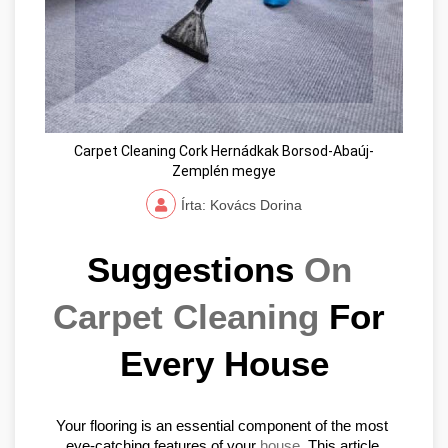
Carpet Cleaning Cork Hernádkak Borsod-Abaúj-
Zemplén megye
Írta: Kovács Dorina
Suggestions 
On 
Carpet Cleaning
 For 
Every House
Your flooring is an essential component of the most 
eye-catching features of your 
house
. This article 