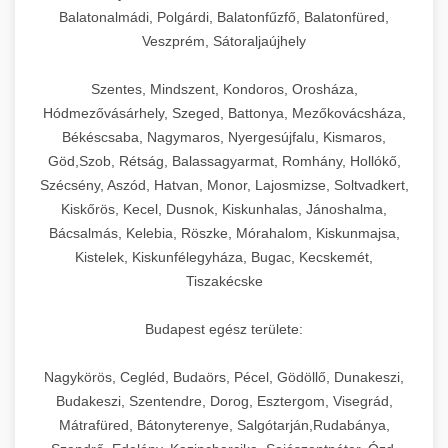
Balatonalmádi, Polgárdi, Balatonfűzfő, Balatonfüred,
Veszprém, Sátoraljaújhely
Szentes, Mindszent, Kondoros, Orosháza,
Hódmezővásárhely, Szeged, Battonya, Mezőkovácsháza,
Békéscsaba, Nagymaros, Nyergesújfalu, Kismaros,
Göd,Szob, Rétság, Balassagyarmat, Romhány, Hollókő,
Szécsény, Aszód, Hatvan, Monor, Lajosmizse, Soltvadkert,
Kiskőrös, Kecel, Dusnok, Kiskunhalas, Jánoshalma,
Bácsalmás, Kelebia, Röszke, Mórahalom, Kiskunmajsa,
Kistelek, Kiskunfélegyháza, Bugac, Kecskemét,
Tiszakécske
Budapest egész területe:
Nagykörös, Cegléd, Budaörs, Pécel, Gödöllő, Dunakeszi,
Budakeszi, Szentendre, Dorog, Esztergom, Visegrád,
Mátrafüred, Bátonyterenye, Salgótarján,Rudabánya,