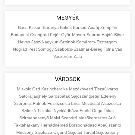
MEGYÉK
Bács-Kiskun
Baranya
Békés
Borsod-Abaúj-Zemplén
Budapest
Csongrád
Fejér
Győr-Moson-Sopron
Hajdú-Bihar
Heves
Jász-Nagykun-Szolnok
Komárom-Esztergom
Nógrád
Pest
Somogy
Szabolcs-Szatmár-Bereg
Tolna
Vas
Veszprém
Zala
VÁROSOK
Miskolc
Ózd
Kazincbarcika
Mezőkövesd
Tiszaújváros
Sátoraljaújhely
Sárospatak
Sajószentpéter
Edelény
Szerencs
Putnok
Felsőzsolca
Encs
Mezőcsát
Alsózsolca
Szikszó
Tiszalúc
Nyékládháza
Emőd
Onga
Tokaj
Szirmabesenyő
Mályi
Szendrő
Mezőkeresztes
Arló
Taktaharkány
Hernádnémeti
Borsodnádasd
Abaújszántó
Múcsony
Sajókaza
Cigánd
Sajólád
Tarcal
Sajóbábony