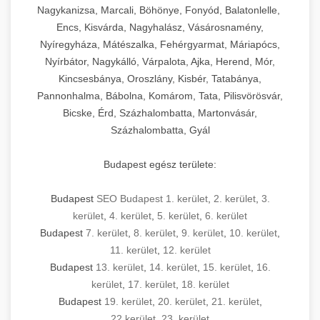
Nagykanizsa, Marcali, Böhönye, Fonyód, Balatonlelle,
Encs, Kisvárda, Nagyhalász, Vásárosnamény,
Nyíregyháza, Mátészalka, Fehérgyarmat, Máriapócs,
Nyírbátor, Nagykálló, Várpalota, Ajka, Herend, Mór,
Kincsesbánya, Oroszlány, Kisbér, Tatabánya,
Pannonhalma, Bábolna, Komárom, Tata, Pilisvörösvár,
Bicske, Érd, Százhalombatta, Martonvásár,
Százhalombatta, Gyál
Budapest egész területe:
Budapest
SEO Budapest 1. kerület
,
2. kerület
,
3.
kerület
,
4. kerület
,
5. kerület
,
6. kerület
Budapest
7. kerület
,
8. kerület
,
9. kerület
,
10. kerület
,
11. kerület
,
12. kerület
Budapest
13. kerület
,
14. kerület
,
15. kerület
,
16.
kerület
,
17. kerület
,
18. kerület
Budapest
19. kerület
,
20. kerület
,
21. kerület
,
22.kerület
,
23. kerület