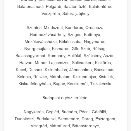
Balatonalmádi, Polgárdi, Balatonfűzfő, Balatonfüred,
Veszprém, Sátoraljaújhely
Szentes, Mindszent, Kondoros, Orosháza,
Hódmezővásárhely, Szeged, Battonya,
Mezőkovácsháza, Békéscsaba, Nagymaros,
Nyergesújfalu, Kismaros, Göd,Szob, Rétság,
Balassagyarmat, Romhány, Hollókő, Szécsény, Aszód,
Hatvan, Monor, Lajosmizse, Soltvadkert, Kiskőrös,
Kecel, Dusnok, Kiskunhalas, Jánoshalma, Bácsalmás,
Kelebia, Röszke, Mórahalom, Kiskunmajsa, Kistelek,
Kiskunfélegyháza, Bugac, Kecskemét, Tiszakécske
Budapest egész területe:
Nagykörös, Cegléd, Budaörs, Pécel, Gödöllő,
Dunakeszi, Budakeszi, Szentendre, Dorog, Esztergom,
Visegrád, Mátrafüred, Bátonyterenye,