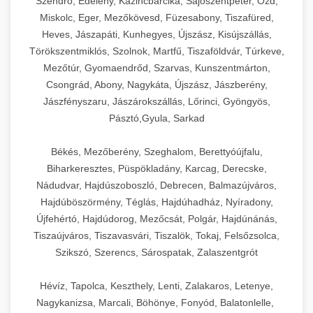
Szendrő, Edelény, Kazincbarcika, Sajószentpéter, Ózd,
Miskolc, Eger, Mezőkövesd, Füzesabony, Tiszafüred,
Heves, Jászapáti, Kunhegyes, Újszász, Kisújszállás,
Törökszentmiklós, Szolnok, Martfű, Tiszaföldvár, Túrkeve,
Mezőtúr, Gyomaendrőd, Szarvas, Kunszentmárton,
Csongrád, Abony, Nagykáta, Újszász, Jászberény,
Jászfényszaru, Jászárokszállás, Lőrinci, Gyöngyös,
Pásztó,Gyula, Sarkad
Békés, Mezőberény, Szeghalom, Berettyóújfalu,
Biharkeresztes, Püspökladány, Karcag, Derecske,
Nádudvar, Hajdúszoboszló, Debrecen, Balmazújváros,
Hajdúböszörmény, Téglás, Hajdúhadház, Nyíradony,
Újfehértó, Hajdúdorog, Mezőcsát, Polgár, Hajdúnánás,
Tiszaújváros, Tiszavasvári, Tiszalök, Tokaj, Felsőzsolca,
Szikszó, Szerencs, Sárospatak, Zalaszentgrót
Hévíz, Tapolca, Keszthely, Lenti, Zalakaros, Letenye,
Nagykanizsa, Marcali, Böhönye, Fonyód, Balatonlelle,