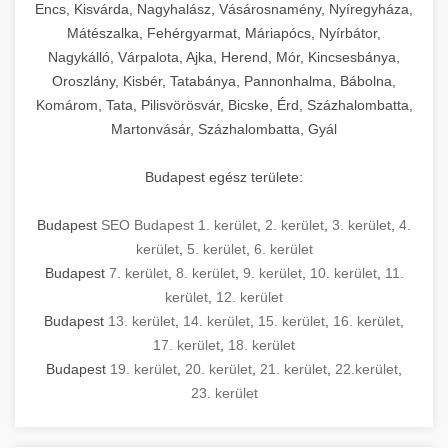
Encs, Kisvárda, Nagyhalász, Vásárosnamény, Nyíregyháza,
Mátészalka, Fehérgyarmat, Máriapócs, Nyírbátor,
Nagykálló, Várpalota, Ajka, Herend, Mór, Kincsesbánya,
Oroszlány, Kisbér, Tatabánya, Pannonhalma, Bábolna,
Komárom, Tata, Pilisvörösvár, Bicske, Érd, Százhalombatta,
Martonvásár, Százhalombatta, Gyál
Budapest egész területe:
Budapest
SEO Budapest 1. kerület
,
2. kerület
,
3. kerület
,
4.
kerület
,
5. kerület
,
6. kerület
Budapest
7. kerület
,
8. kerület
,
9. kerület
,
10. kerület
,
11.
kerület
,
12. kerület
Budapest
13. kerület
,
14. kerület
,
15. kerület
,
16. kerület
,
17. kerület
,
18. kerület
Budapest
19. kerület
,
20. kerület
,
21. kerület
,
22.kerület
,
23. kerület