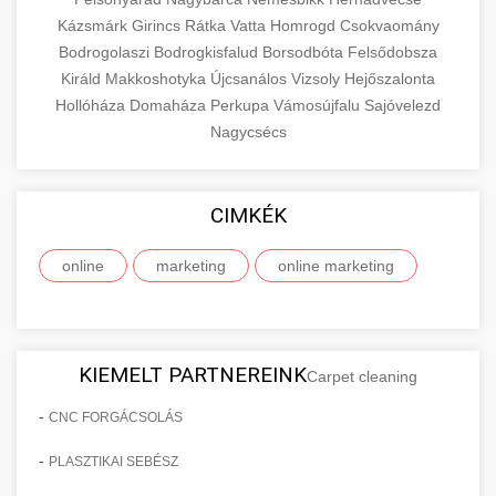
Kázsmárk
Girincs
Rátka
Vatta
Homrogd
Csokvaomány
Bodrogolaszi
Bodrogkisfalud
Borsodbóta
Felsődobsza
Királd
Makkoshotyka
Újcsanálos
Vizsoly
Hejőszalonta
Hollóháza
Domaháza
Perkupa
Vámosújfalu
Sajóvelezd
Nagycsécs
CIMKÉK
online
marketing
online marketing
KIEMELT PARTNEREINK
Carpet cleaning
-
CNC FORGÁCSOLÁS
-
PLASZTIKAI SEBÉSZ