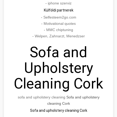
-
iphone szerviz
Külföldi partnerek
-
Selfesteem2go.com
-
Motivational quotes
-
MMC chiptuning
-
Welpen, Zahnarzt, Menedzser
Sofa and
Upholstery
Cleaning Cork
sofa and upholstery cleaning
Sofa and upholstery
cleaning Cork
Sofa and upholstery cleaning Cork