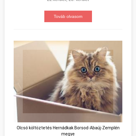
Továb olvasom
Olcsó költöztetés Hernádkak Borsod-Abaúj-Zemplén
megye