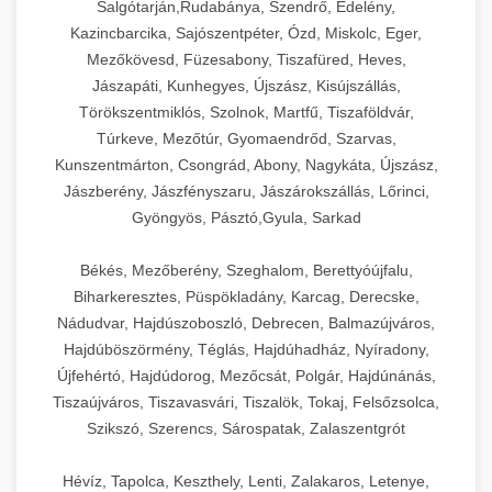
Salgótarján,Rudabánya, Szendrő, Edelény,
Kazincbarcika, Sajószentpéter, Ózd, Miskolc, Eger,
Mezőkövesd, Füzesabony, Tiszafüred, Heves,
Jászapáti, Kunhegyes, Újszász, Kisújszállás,
Törökszentmiklós, Szolnok, Martfű, Tiszaföldvár,
Túrkeve, Mezőtúr, Gyomaendrőd, Szarvas,
Kunszentmárton, Csongrád, Abony, Nagykáta, Újszász,
Jászberény, Jászfényszaru, Jászárokszállás, Lőrinci,
Gyöngyös, Pásztó,Gyula, Sarkad
Békés, Mezőberény, Szeghalom, Berettyóújfalu,
Biharkeresztes, Püspökladány, Karcag, Derecske,
Nádudvar, Hajdúszoboszló, Debrecen, Balmazújváros,
Hajdúböszörmény, Téglás, Hajdúhadház, Nyíradony,
Újfehértó, Hajdúdorog, Mezőcsát, Polgár, Hajdúnánás,
Tiszaújváros, Tiszavasvári, Tiszalök, Tokaj, Felsőzsolca,
Szikszó, Szerencs, Sárospatak, Zalaszentgrót
Hévíz, Tapolca, Keszthely, Lenti, Zalakaros, Letenye,