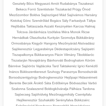
Gesztely
Bőcs
Megyaszó
Arnót
Rudabánya
Tiszakeszi
Bekecs
Forró
Szentistván
Tiszakarád
Prügy
Ónod
Mezőzombor
Boldva
Sajószöged
Mád
Sajóvámos
Harsány
Kistokaj
Gönc
Szendrőlád
Bogács
Sály
Farkaslyuk
Tállya
Hejőbába
Taktaszada
Aszaló
Kesznyéten
Karcsa
Halmaj
Tolcsva
Járdánháza
Izsófalva
Méra
Monok
Ricse
Hernádkak
Olaszliszka
Kurityán
Szomolya
Bükkábrány
Ormosbánya
Kisgyőr
Hangony
Mezőnyárád
Alsóvadász
Sajókeresztúr
Legyesbénye
Dédestapolcsány
Sajópetri
Tiszapalkonya
Bükkaranyos
Pácin
Vilmány
Tibolddaróc
Tiszatarján
Novajidrány
Bánhorváti
Bodroghalom
Köröm
Bánréve
Sajóörös
Vajdácska
Tard
Taktakenéz
Igrici
Kenézlő
Ináncs
Bükkszentkereszt
Szuhogy
Parasznya
Borsodszirák
Borsodszentgyörgy
Bodrogkeresztúr
Hejőpapi
Hidasnémeti
Berente
Berzék
Ároktő
Sáta
Erdőbénye
Bódvaszilas
Varbó
Szalonna
Szalaszend
Boldogkőváralja
Pálháza
Tardona
Sajóecseg
Sajóhídvég
Mezőnagymihály
Cserépfalu
Hejőkeresztúr
Szuhakálló
Serényfalva
Bükkzsérc
Felsőnyárád
Nagybarca
Nemesbikk
Hernádvécse