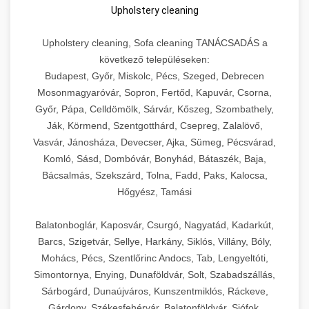
Upholstery cleaning
Upholstery cleaning, Sofa cleaning TANÁCSADÁS a
következő településeken:
Budapest, Győr, Miskolc, Pécs, Szeged, Debrecen
Mosonmagyaróvár, Sopron, Fertőd, Kapuvár, Csorna,
Győr, Pápa, Celldömölk, Sárvár, Kőszeg, Szombathely,
Ják, Körmend, Szentgotthárd, Csepreg, Zalalövő,
Vasvár, Jánosháza, Devecser, Ajka, Sümeg, Pécsvárad,
Komló, Sásd, Dombóvár, Bonyhád, Bátaszék, Baja,
Bácsalmás, Szekszárd, Tolna, Fadd, Paks, Kalocsa,
Hőgyész, Tamási
Balatonboglár, Kaposvár, Csurgó, Nagyatád, Kadarkút,
Barcs, Szigetvár, Sellye, Harkány, Siklós, Villány, Bóly,
Mohács, Pécs, Szentlőrinc Andocs, Tab, Lengyeltóti,
Simontornya, Enying, Dunaföldvár, Solt, Szabadszállás,
Sárbogárd, Dunaújváros, Kunszentmiklós, Ráckeve,
Gárdony, Székesfehérvár, Balatonföldvár, Siófok,