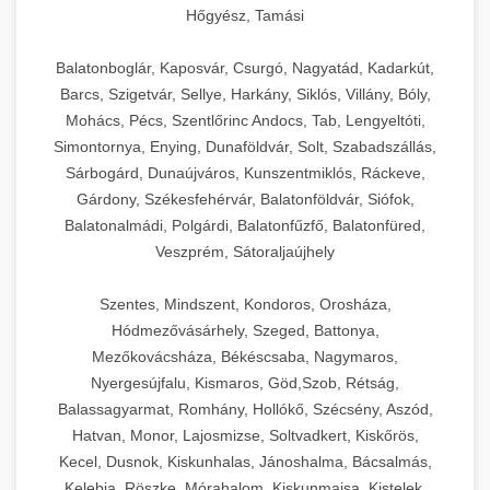
Hőgyész, Tamási
Balatonboglár, Kaposvár, Csurgó, Nagyatád, Kadarkút,
Barcs, Szigetvár, Sellye, Harkány, Siklós, Villány, Bóly,
Mohács, Pécs, Szentlőrinc Andocs, Tab, Lengyeltóti,
Simontornya, Enying, Dunaföldvár, Solt, Szabadszállás,
Sárbogárd, Dunaújváros, Kunszentmiklós, Ráckeve,
Gárdony, Székesfehérvár, Balatonföldvár, Siófok,
Balatonalmádi, Polgárdi, Balatonfűzfő, Balatonfüred,
Veszprém, Sátoraljaújhely
Szentes, Mindszent, Kondoros, Orosháza,
Hódmezővásárhely, Szeged, Battonya,
Mezőkovácsháza, Békéscsaba, Nagymaros,
Nyergesújfalu, Kismaros, Göd,Szob, Rétság,
Balassagyarmat, Romhány, Hollókő, Szécsény, Aszód,
Hatvan, Monor, Lajosmizse, Soltvadkert, Kiskőrös,
Kecel, Dusnok, Kiskunhalas, Jánoshalma, Bácsalmás,
Kelebia, Röszke, Mórahalom, Kiskunmajsa, Kistelek,