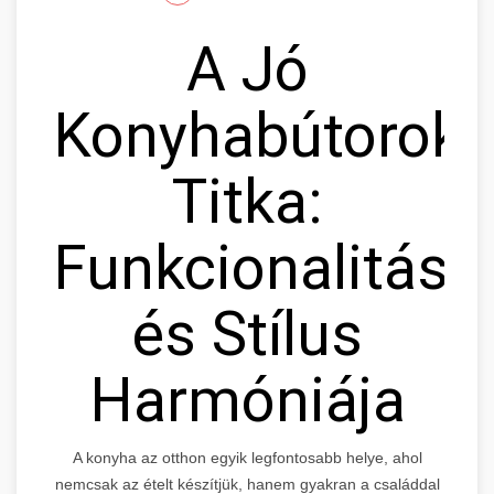
A Jó
Konyhabútorok
Titka:
Funkcionalitás
és Stílus
Harmóniája
A konyha az otthon egyik legfontosabb helye, ahol
nemcsak az ételt készítjük, hanem gyakran a családdal