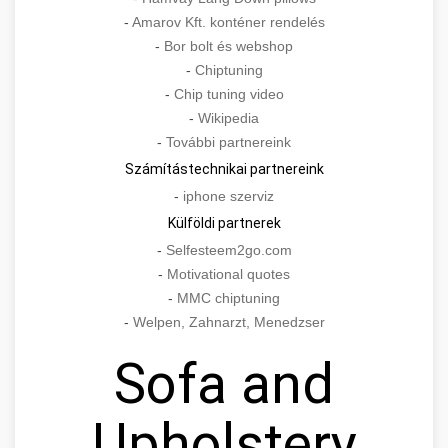
-
Amarov Kft. konténer rendelés
-
Bor bolt és webshop
-
Chiptuning
-
Chip tuning video
-
Wikipedia
-
További partnereink
Számítástechnikai partnereink
-
iphone szerviz
Külföldi partnerek
-
Selfesteem2go.com
-
Motivational quotes
-
MMC chiptuning
-
Welpen, Zahnarzt, Menedzser
Sofa and
Upholstery