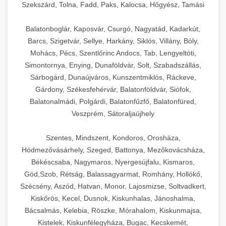
Szekszárd, Tolna, Fadd, Paks, Kalocsa, Hőgyész, Tamási
Balatonboglár, Kaposvár, Csurgó, Nagyatád, Kadarkút,
Barcs, Szigetvár, Sellye, Harkány, Siklós, Villány, Bóly,
Mohács, Pécs, Szentlőrinc Andocs, Tab, Lengyeltóti,
Simontornya, Enying, Dunaföldvár, Solt, Szabadszállás,
Sárbogárd, Dunaújváros, Kunszentmiklós, Ráckeve,
Gárdony, Székesfehérvár, Balatonföldvár, Siófok,
Balatonalmádi, Polgárdi, Balatonfűzfő, Balatonfüred,
Veszprém, Sátoraljaújhely
Szentes, Mindszent, Kondoros, Orosháza,
Hódmezővásárhely, Szeged, Battonya, Mezőkovácsháza,
Békéscsaba, Nagymaros, Nyergesújfalu, Kismaros,
Göd,Szob, Rétság, Balassagyarmat, Romhány, Hollókő,
Szécsény, Aszód, Hatvan, Monor, Lajosmizse, Soltvadkert,
Kiskőrös, Kecel, Dusnok, Kiskunhalas, Jánoshalma,
Bácsalmás, Kelebia, Röszke, Mórahalom, Kiskunmajsa,
Kistelek, Kiskunfélegyháza, Bugac, Kecskemét,