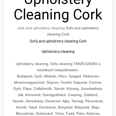
Cleaning Cork
sofa and upholstery cleaning
Sofa and upholstery
cleaning Cork
Sofa and upholstery cleaning Cork
Upholstery cleaning
Upholstery cleaning, Sofa cleaning TANÁCSADÁS a
következő településeken:
Budapest, Győr, Miskolc, Pécs, Szeged, Debrecen
Mosonmagyaróvár, Sopron, Fertőd, Kapuvár, Csorna,
Győr, Pápa, Celldömölk, Sárvár, Kőszeg, Szombathely,
Ják, Körmend, Szentgotthárd, Csepreg, Zalalövő,
Vasvár, Jánosháza, Devecser, Ajka, Sümeg, Pécsvárad,
Komló, Sásd, Dombóvár, Bonyhád, Bátaszék, Baja,
Bácsalmás, Szekszárd, Tolna, Fadd, Paks, Kalocsa,