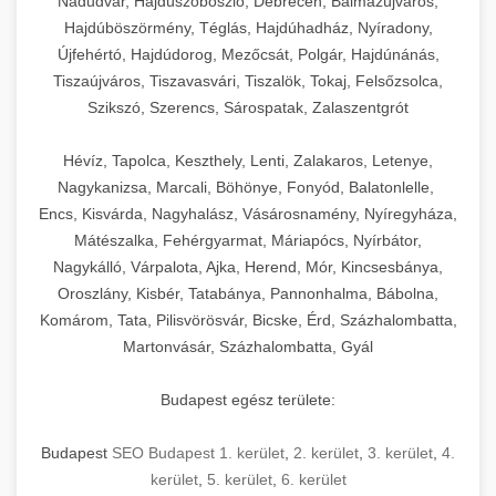
Nádudvar, Hajdúszoboszló, Debrecen, Balmazújváros,
Hajdúböszörmény, Téglás, Hajdúhadház, Nyíradony,
Újfehértó, Hajdúdorog, Mezőcsát, Polgár, Hajdúnánás,
Tiszaújváros, Tiszavasvári, Tiszalök, Tokaj, Felsőzsolca,
Szikszó, Szerencs, Sárospatak, Zalaszentgrót
Hévíz, Tapolca, Keszthely, Lenti, Zalakaros, Letenye,
Nagykanizsa, Marcali, Böhönye, Fonyód, Balatonlelle,
Encs, Kisvárda, Nagyhalász, Vásárosnamény, Nyíregyháza,
Mátészalka, Fehérgyarmat, Máriapócs, Nyírbátor,
Nagykálló, Várpalota, Ajka, Herend, Mór, Kincsesbánya,
Oroszlány, Kisbér, Tatabánya, Pannonhalma, Bábolna,
Komárom, Tata, Pilisvörösvár, Bicske, Érd, Százhalombatta,
Martonvásár, Százhalombatta, Gyál
Budapest egész területe:
Budapest
SEO Budapest 1. kerület
,
2. kerület
,
3. kerület
,
4.
kerület
,
5. kerület
,
6. kerület