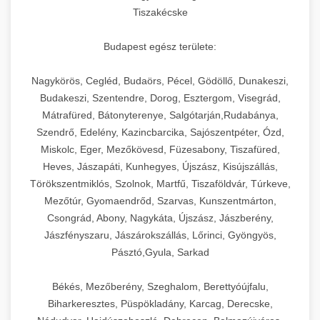
Tiszakécske
Budapest egész területe:
Nagykörös, Cegléd, Budaörs, Pécel, Gödöllő, Dunakeszi,
Budakeszi, Szentendre, Dorog, Esztergom, Visegrád,
Mátrafüred, Bátonyterenye, Salgótarján,Rudabánya,
Szendrő, Edelény, Kazincbarcika, Sajószentpéter, Ózd,
Miskolc, Eger, Mezőkövesd, Füzesabony, Tiszafüred,
Heves, Jászapáti, Kunhegyes, Újszász, Kisújszállás,
Törökszentmiklós, Szolnok, Martfű, Tiszaföldvár, Túrkeve,
Mezőtúr, Gyomaendrőd, Szarvas, Kunszentmárton,
Csongrád, Abony, Nagykáta, Újszász, Jászberény,
Jászfényszaru, Jászárokszállás, Lőrinci, Gyöngyös,
Pásztó,Gyula, Sarkad
Békés, Mezőberény, Szeghalom, Berettyóújfalu,
Biharkeresztes, Püspökladány, Karcag, Derecske,