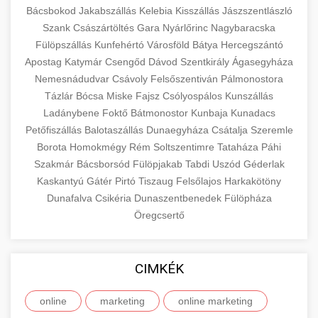
Bácsbokod
Jakabszállás
Kelebia
Kisszállás
Jászszentlászló
Szank
Császártöltés
Gara
Nyárlőrinc
Nagybaracska
Fülöpszállás
Kunfehértó
Városföld
Bátya
Hercegszántó
Apostag
Katymár
Csengőd
Dávod
Szentkirály
Ágasegyháza
Nemesnádudvar
Csávoly
Felsőszentiván
Pálmonostora
Tázlár
Bócsa
Miske
Fajsz
Csólyospálos
Kunszállás
Ladánybene
Foktő
Bátmonostor
Kunbaja
Kunadacs
Petőfiszállás
Balotaszállás
Dunaegyháza
Csátalja
Szeremle
Borota
Homokmégy
Rém
Soltszentimre
Tataháza
Páhi
Szakmár
Bácsborsód
Fülöpjakab
Tabdi
Uszód
Géderlak
Kaskantyú
Gátér
Pirtó
Tiszaug
Felsőlajos
Harkakötöny
Dunafalva
Csikéria
Dunaszentbenedek
Fülöpháza
Öregcsertő
CIMKÉK
online
marketing
online marketing