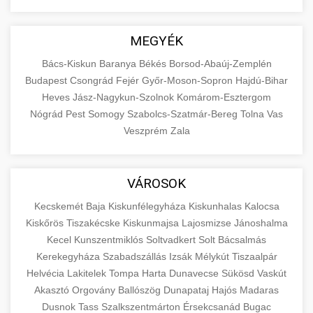
MEGYÉK
Bács-Kiskun
Baranya
Békés
Borsod-Abaúj-Zemplén
Budapest
Csongrád
Fejér
Győr-Moson-Sopron
Hajdú-Bihar
Heves
Jász-Nagykun-Szolnok
Komárom-Esztergom
Nógrád
Pest
Somogy
Szabolcs-Szatmár-Bereg
Tolna
Vas
Veszprém
Zala
VÁROSOK
Kecskemét
Baja
Kiskunfélegyháza
Kiskunhalas
Kalocsa
Kiskőrös
Tiszakécske
Kiskunmajsa
Lajosmizse
Jánoshalma
Kecel
Kunszentmiklós
Soltvadkert
Solt
Bácsalmás
Kerekegyháza
Szabadszállás
Izsák
Mélykút
Tiszaalpár
Helvécia
Lakitelek
Tompa
Harta
Dunavecse
Sükösd
Vaskút
Akasztó
Orgovány
Ballószög
Dunapataj
Hajós
Madaras
Dusnok
Tass
Szalkszentmárton
Érsekcsanád
Bugac