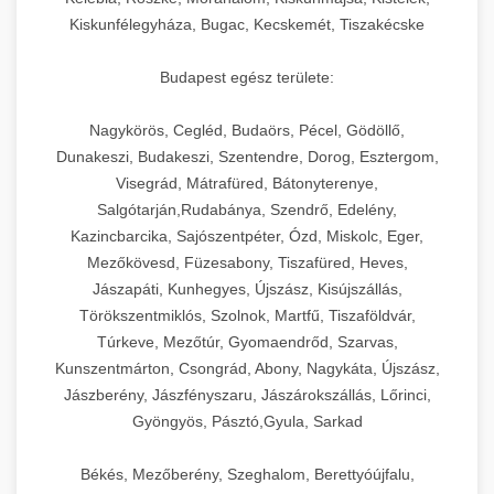
Kiskunfélegyháza, Bugac, Kecskemét, Tiszakécske
Budapest egész területe:
Nagykörös, Cegléd, Budaörs, Pécel, Gödöllő,
Dunakeszi, Budakeszi, Szentendre, Dorog, Esztergom,
Visegrád, Mátrafüred, Bátonyterenye,
Salgótarján,Rudabánya, Szendrő, Edelény,
Kazincbarcika, Sajószentpéter, Ózd, Miskolc, Eger,
Mezőkövesd, Füzesabony, Tiszafüred, Heves,
Jászapáti, Kunhegyes, Újszász, Kisújszállás,
Törökszentmiklós, Szolnok, Martfű, Tiszaföldvár,
Túrkeve, Mezőtúr, Gyomaendrőd, Szarvas,
Kunszentmárton, Csongrád, Abony, Nagykáta, Újszász,
Jászberény, Jászfényszaru, Jászárokszállás, Lőrinci,
Gyöngyös, Pásztó,Gyula, Sarkad
Békés, Mezőberény, Szeghalom, Berettyóújfalu,