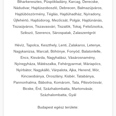
Biharkeresztes, Püspökladány, Karcag, Derecske,
Nádudvar, Hajdúszoboszló, Debrecen, Balmazújváros,
Hajdúböszörmény, Téglás, Hajdúhadház, Nyíradony,
Újfehértó, Hajdúdorog, Mezőcsát, Polgár, Hajdúnánás,
Tiszaújváros, Tiszavasvári, Tiszalök, Tokaj, Felsőzsolca,
Szikszó, Szerencs, Sárospatak, Zalaszentgrót
Hévíz, Tapolca, Keszthely, Lenti, Zalakaros, Letenye,
Nagykanizsa, Marcali, Böhönye, Fonyód, Balatonlelle,
Encs, Kisvárda, Nagyhalász, Vásárosnamény,
Nyíregyháza, Mátészalka, Fehérgyarmat, Máriapócs,
Nyírbátor, Nagykálló, Várpalota, Ajka, Herend, Mór,
Kincsesbánya, Oroszlány, Kisbér, Tatabánya,
Pannonhalma, Bábolna, Komárom, Tata, Pilisvörösvár,
Bicske, Érd, Százhalombatta, Martonvásár,
Százhalombatta, Gyál
Budapest egész területe: