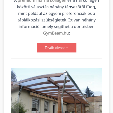
A
prémium marha kollagén
és a hal kollagén
közötti választás néhány tényezőtől függ,
mint például az egyéni preferenciák és a
táplálkozási szükségletek. Itt van néhány
információ, amely segíthet a döntésben
GymBeam.hu
:
Továb olvasom