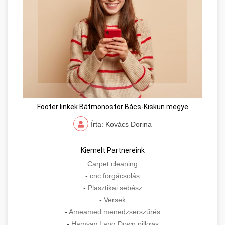
Footer linkek Bátmonostor Bács-Kiskun megye
Írta: Kovács Dorina
Kiemelt Partnereink
Carpet cleaning
-
cnc forgácsolás
-
Plasztikai sebész
-
Versek
-
Ameamed menedzserszűrés
-
Hamvay Lang Down pillows