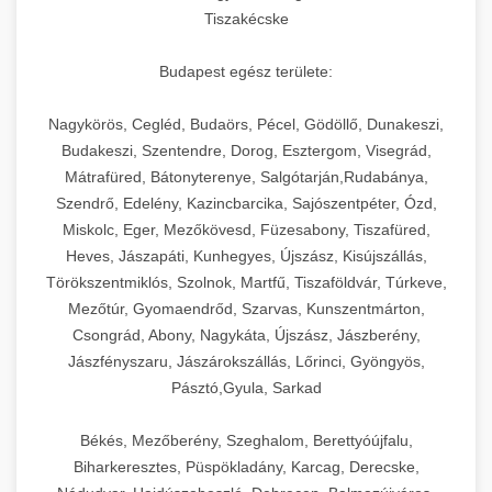
Tiszakécske
Budapest egész területe:
Nagykörös, Cegléd, Budaörs, Pécel, Gödöllő, Dunakeszi,
Budakeszi, Szentendre, Dorog, Esztergom, Visegrád,
Mátrafüred, Bátonyterenye, Salgótarján,Rudabánya,
Szendrő, Edelény, Kazincbarcika, Sajószentpéter, Ózd,
Miskolc, Eger, Mezőkövesd, Füzesabony, Tiszafüred,
Heves, Jászapáti, Kunhegyes, Újszász, Kisújszállás,
Törökszentmiklós, Szolnok, Martfű, Tiszaföldvár, Túrkeve,
Mezőtúr, Gyomaendrőd, Szarvas, Kunszentmárton,
Csongrád, Abony, Nagykáta, Újszász, Jászberény,
Jászfényszaru, Jászárokszállás, Lőrinci, Gyöngyös,
Pásztó,Gyula, Sarkad
Békés, Mezőberény, Szeghalom, Berettyóújfalu,
Biharkeresztes, Püspökladány, Karcag, Derecske,