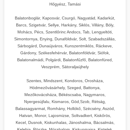
Hőgyész, Tamási
Balatonboglár, Kaposvár, Csurgó, Nagyatád, Kadarkút,
Barcs, Szigetvár, Sellye, Harkány, Siklós, Villány, Bóly,
Mohács, Pécs, Szentlőrinc Andocs, Tab, Lengyeltóti,
Simontornya, Enying, Dunaföldvár, Solt, Szabadszállás,
Sárbogárd, Dunaújváros, Kunszentmiklós, Ráckeve,
Gárdony, Székesfehérvár, Balatonföldvár, Siófok,
Balatonalmádi, Polgárdi, Balatonfűzfő, Balatonfüred,
Veszprém, Sátoraljaújhely
Szentes, Mindszent, Kondoros, Orosháza,
Hódmezővásárhely, Szeged, Battonya,
Mezőkovácsháza, Békéscsaba, Nagymaros,
Nyergesújfalu, Kismaros, Göd,Szob, Rétság,
Balassagyarmat, Romhány, Hollókő, Szécsény, Aszód,
Hatvan, Monor, Lajosmizse, Soltvadkert, Kiskőrös,
Kecel, Dusnok, Kiskunhalas, Jánoshalma, Bácsalmás,
Kelebia, Röszke, Mórahalom, Kiskunmajsa, Kistelek,