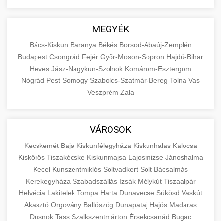
MEGYÉK
Bács-Kiskun
Baranya
Békés
Borsod-Abaúj-Zemplén
Budapest
Csongrád
Fejér
Győr-Moson-Sopron
Hajdú-Bihar
Heves
Jász-Nagykun-Szolnok
Komárom-Esztergom
Nógrád
Pest
Somogy
Szabolcs-Szatmár-Bereg
Tolna
Vas
Veszprém
Zala
VÁROSOK
Kecskemét
Baja
Kiskunfélegyháza
Kiskunhalas
Kalocsa
Kiskőrös
Tiszakécske
Kiskunmajsa
Lajosmizse
Jánoshalma
Kecel
Kunszentmiklós
Soltvadkert
Solt
Bácsalmás
Kerekegyháza
Szabadszállás
Izsák
Mélykút
Tiszaalpár
Helvécia
Lakitelek
Tompa
Harta
Dunavecse
Sükösd
Vaskút
Akasztó
Orgovány
Ballószög
Dunapataj
Hajós
Madaras
Dusnok
Tass
Szalkszentmárton
Érsekcsanád
Bugac