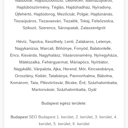
Nádudvar, Hajdúszoboszló, Debrecen, Balmazújváros,
Hajdúböszörmény, Téglás, Hajdúhadház, Nyíradony,
Újfehértó, Hajdúdorog, Mezőcsát, Polgár, Hajdúnánás,
Tiszaújváros, Tiszavasvári, Tiszalök, Tokaj, Felsőzsolca,
Szikszó, Szerencs, Sárospatak, Zalaszentgrót
Hévíz, Tapolca, Keszthely, Lenti, Zalakaros, Letenye,
Nagykanizsa, Marcali, Böhönye, Fonyód, Balatonlelle,
Encs, Kisvárda, Nagyhalász, Vásárosnamény, Nyíregyháza,
Mátészalka, Fehérgyarmat, Máriapócs, Nyírbátor,
Nagykálló, Várpalota, Ajka, Herend, Mór, Kincsesbánya,
Oroszlány, Kisbér, Tatabánya, Pannonhalma, Bábolna,
Komárom, Tata, Pilisvörösvár, Bicske, Érd, Százhalombatta,
Martonvásár, Százhalombatta, Gyál
Budapest egész területe:
Budapest
SEO Budapest 1. kerület
,
2. kerület
,
3. kerület
,
4.
kerület
,
5. kerület
,
6. kerület