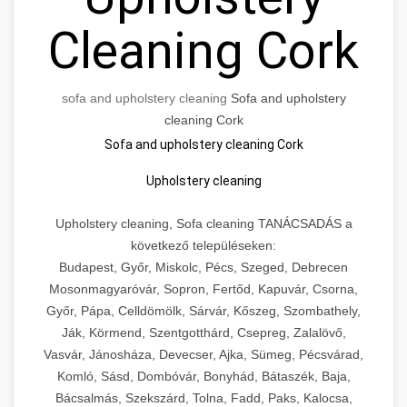
Cleaning Cork
sofa and upholstery cleaning
Sofa and upholstery
cleaning Cork
Sofa and upholstery cleaning Cork
Upholstery cleaning
Upholstery cleaning, Sofa cleaning TANÁCSADÁS a
következő településeken:
Budapest, Győr, Miskolc, Pécs, Szeged, Debrecen
Mosonmagyaróvár, Sopron, Fertőd, Kapuvár, Csorna,
Győr, Pápa, Celldömölk, Sárvár, Kőszeg, Szombathely,
Ják, Körmend, Szentgotthárd, Csepreg, Zalalövő,
Vasvár, Jánosháza, Devecser, Ajka, Sümeg, Pécsvárad,
Komló, Sásd, Dombóvár, Bonyhád, Bátaszék, Baja,
Bácsalmás, Szekszárd, Tolna, Fadd, Paks, Kalocsa,