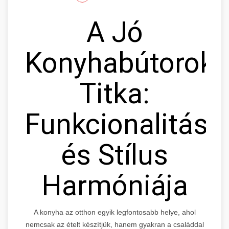
A Jó
Konyhabútorok
Titka:
Funkcionalitás
és Stílus
Harmóniája
A konyha az otthon egyik legfontosabb helye, ahol
nemcsak az ételt készítjük, hanem gyakran a családdal