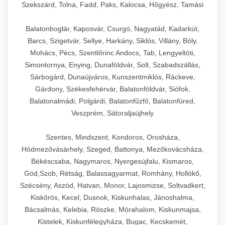
Szekszárd, Tolna, Fadd, Paks, Kalocsa, Hőgyész, Tamási
Balatonboglár, Kaposvár, Csurgó, Nagyatád, Kadarkút,
Barcs, Szigetvár, Sellye, Harkány, Siklós, Villány, Bóly,
Mohács, Pécs, Szentlőrinc Andocs, Tab, Lengyeltóti,
Simontornya, Enying, Dunaföldvár, Solt, Szabadszállás,
Sárbogárd, Dunaújváros, Kunszentmiklós, Ráckeve,
Gárdony, Székesfehérvár, Balatonföldvár, Siófok,
Balatonalmádi, Polgárdi, Balatonfűzfő, Balatonfüred,
Veszprém, Sátoraljaújhely
Szentes, Mindszent, Kondoros, Orosháza,
Hódmezővásárhely, Szeged, Battonya, Mezőkovácsháza,
Békéscsaba, Nagymaros, Nyergesújfalu, Kismaros,
Göd,Szob, Rétság, Balassagyarmat, Romhány, Hollókő,
Szécsény, Aszód, Hatvan, Monor, Lajosmizse, Soltvadkert,
Kiskőrös, Kecel, Dusnok, Kiskunhalas, Jánoshalma,
Bácsalmás, Kelebia, Röszke, Mórahalom, Kiskunmajsa,
Kistelek, Kiskunfélegyháza, Bugac, Kecskemét,