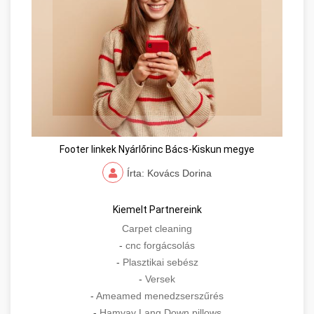
Footer linkek Nyárlőrinc Bács-Kiskun megye
Írta: Kovács Dorina
Kiemelt Partnereink
Carpet cleaning
-
cnc forgácsolás
-
Plasztikai sebész
-
Versek
-
Ameamed menedzserszűrés
-
Hamvay Lang Down pillows