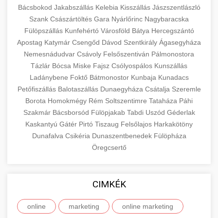
Bácsbokod
Jakabszállás
Kelebia
Kisszállás
Jászszentlászló
Szank
Császártöltés
Gara
Nyárlőrinc
Nagybaracska
Fülöpszállás
Kunfehértó
Városföld
Bátya
Hercegszántó
Apostag
Katymár
Csengőd
Dávod
Szentkirály
Ágasegyháza
Nemesnádudvar
Csávoly
Felsőszentiván
Pálmonostora
Tázlár
Bócsa
Miske
Fajsz
Csólyospálos
Kunszállás
Ladánybene
Foktő
Bátmonostor
Kunbaja
Kunadacs
Petőfiszállás
Balotaszállás
Dunaegyháza
Csátalja
Szeremle
Borota
Homokmégy
Rém
Soltszentimre
Tataháza
Páhi
Szakmár
Bácsborsód
Fülöpjakab
Tabdi
Uszód
Géderlak
Kaskantyú
Gátér
Pirtó
Tiszaug
Felsőlajos
Harkakötöny
Dunafalva
Csikéria
Dunaszentbenedek
Fülöpháza
Öregcsertő
CIMKÉK
online
marketing
online marketing