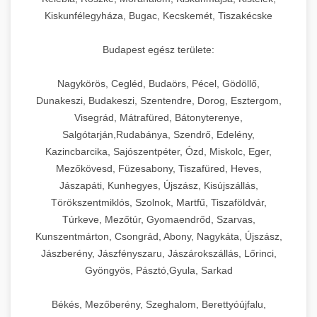
Kiskunfélegyháza, Bugac, Kecskemét, Tiszakécske
Budapest egész területe:
Nagykörös, Cegléd, Budaörs, Pécel, Gödöllő,
Dunakeszi, Budakeszi, Szentendre, Dorog, Esztergom,
Visegrád, Mátrafüred, Bátonyterenye,
Salgótarján,Rudabánya, Szendrő, Edelény,
Kazincbarcika, Sajószentpéter, Ózd, Miskolc, Eger,
Mezőkövesd, Füzesabony, Tiszafüred, Heves,
Jászapáti, Kunhegyes, Újszász, Kisújszállás,
Törökszentmiklós, Szolnok, Martfű, Tiszaföldvár,
Túrkeve, Mezőtúr, Gyomaendrőd, Szarvas,
Kunszentmárton, Csongrád, Abony, Nagykáta, Újszász,
Jászberény, Jászfényszaru, Jászárokszállás, Lőrinci,
Gyöngyös, Pásztó,Gyula, Sarkad
Békés, Mezőberény, Szeghalom, Berettyóújfalu,