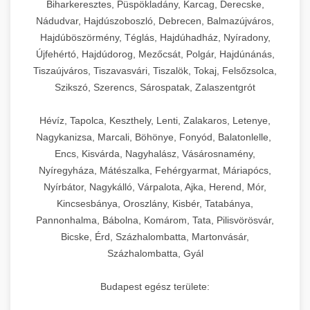
Biharkeresztes, Püspökladány, Karcag, Derecske,
Nádudvar, Hajdúszoboszló, Debrecen, Balmazújváros,
Hajdúböszörmény, Téglás, Hajdúhadház, Nyíradony,
Újfehértó, Hajdúdorog, Mezőcsát, Polgár, Hajdúnánás,
Tiszaújváros, Tiszavasvári, Tiszalök, Tokaj, Felsőzsolca,
Szikszó, Szerencs, Sárospatak, Zalaszentgrót
Hévíz, Tapolca, Keszthely, Lenti, Zalakaros, Letenye,
Nagykanizsa, Marcali, Böhönye, Fonyód, Balatonlelle,
Encs, Kisvárda, Nagyhalász, Vásárosnamény,
Nyíregyháza, Mátészalka, Fehérgyarmat, Máriapócs,
Nyírbátor, Nagykálló, Várpalota, Ajka, Herend, Mór,
Kincsesbánya, Oroszlány, Kisbér, Tatabánya,
Pannonhalma, Bábolna, Komárom, Tata, Pilisvörösvár,
Bicske, Érd, Százhalombatta, Martonvásár,
Százhalombatta, Gyál
Budapest egész területe: