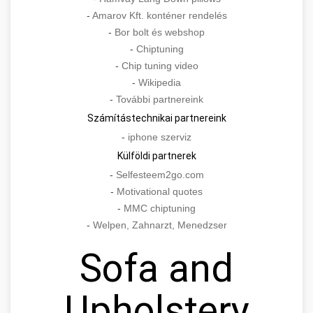
-
Amarov Kft. konténer rendelés
-
Bor bolt és webshop
-
Chiptuning
-
Chip tuning video
-
Wikipedia
-
További partnereink
Számítástechnikai partnereink
-
iphone szerviz
Külföldi partnerek
-
Selfesteem2go.com
-
Motivational quotes
-
MMC chiptuning
-
Welpen, Zahnarzt, Menedzser
Sofa and
Upholstery