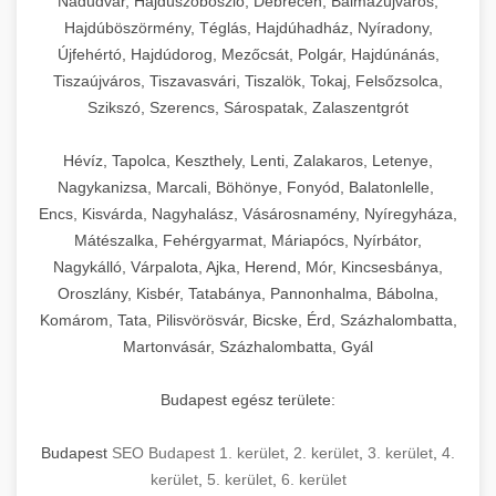
Nádudvar, Hajdúszoboszló, Debrecen, Balmazújváros,
Hajdúböszörmény, Téglás, Hajdúhadház, Nyíradony,
Újfehértó, Hajdúdorog, Mezőcsát, Polgár, Hajdúnánás,
Tiszaújváros, Tiszavasvári, Tiszalök, Tokaj, Felsőzsolca,
Szikszó, Szerencs, Sárospatak, Zalaszentgrót
Hévíz, Tapolca, Keszthely, Lenti, Zalakaros, Letenye,
Nagykanizsa, Marcali, Böhönye, Fonyód, Balatonlelle,
Encs, Kisvárda, Nagyhalász, Vásárosnamény, Nyíregyháza,
Mátészalka, Fehérgyarmat, Máriapócs, Nyírbátor,
Nagykálló, Várpalota, Ajka, Herend, Mór, Kincsesbánya,
Oroszlány, Kisbér, Tatabánya, Pannonhalma, Bábolna,
Komárom, Tata, Pilisvörösvár, Bicske, Érd, Százhalombatta,
Martonvásár, Százhalombatta, Gyál
Budapest egész területe:
Budapest
SEO Budapest 1. kerület
,
2. kerület
,
3. kerület
,
4.
kerület
,
5. kerület
,
6. kerület