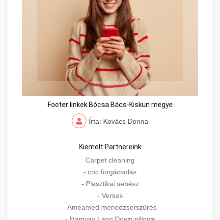
Footer linkek Bócsa Bács-Kiskun megye
Írta: Kovács Dorina
Kiemelt Partnereink
Carpet cleaning
-
cnc forgácsolás
-
Plasztikai sebész
-
Versek
-
Ameamed menedzserszűrés
-
Hamvay Lang Down pillows