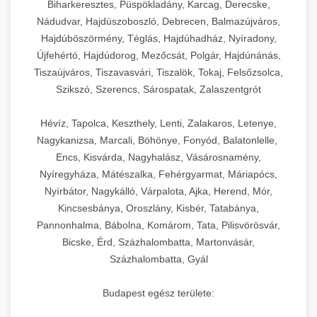
Biharkeresztes, Püspökladány, Karcag, Derecske,
Nádudvar, Hajdúszoboszló, Debrecen, Balmazújváros,
Hajdúböszörmény, Téglás, Hajdúhadház, Nyíradony,
Újfehértó, Hajdúdorog, Mezőcsát, Polgár, Hajdúnánás,
Tiszaújváros, Tiszavasvári, Tiszalök, Tokaj, Felsőzsolca,
Szikszó, Szerencs, Sárospatak, Zalaszentgrót
Hévíz, Tapolca, Keszthely, Lenti, Zalakaros, Letenye,
Nagykanizsa, Marcali, Böhönye, Fonyód, Balatonlelle,
Encs, Kisvárda, Nagyhalász, Vásárosnamény,
Nyíregyháza, Mátészalka, Fehérgyarmat, Máriapócs,
Nyírbátor, Nagykálló, Várpalota, Ajka, Herend, Mór,
Kincsesbánya, Oroszlány, Kisbér, Tatabánya,
Pannonhalma, Bábolna, Komárom, Tata, Pilisvörösvár,
Bicske, Érd, Százhalombatta, Martonvásár,
Százhalombatta, Gyál
Budapest egész területe: