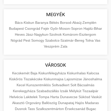
MEGYÉK
Bács-Kiskun
Baranya
Békés
Borsod-Abaúj-Zemplén
Budapest
Csongrád
Fejér
Győr-Moson-Sopron
Hajdú-Bihar
Heves
Jász-Nagykun-Szolnok
Komárom-Esztergom
Nógrád
Pest
Somogy
Szabolcs-Szatmár-Bereg
Tolna
Vas
Veszprém
Zala
VÁROSOK
Kecskemét
Baja
Kiskunfélegyháza
Kiskunhalas
Kalocsa
Kiskőrös
Tiszakécske
Kiskunmajsa
Lajosmizse
Jánoshalma
Kecel
Kunszentmiklós
Soltvadkert
Solt
Bácsalmás
Kerekegyháza
Szabadszállás
Izsák
Mélykút
Tiszaalpár
Helvécia
Lakitelek
Tompa
Harta
Dunavecse
Sükösd
Vaskút
Akasztó
Orgovány
Ballószög
Dunapataj
Hajós
Madaras
Dusnok
Tass
Szalkszentmárton
Érsekcsanád
Bugac