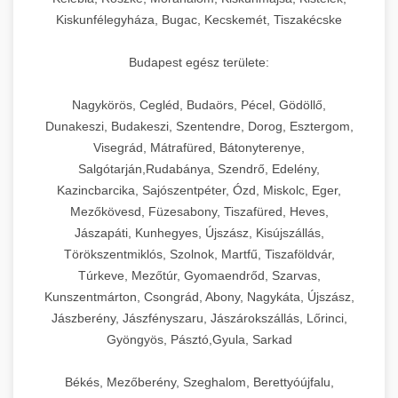
Kiskunfélegyháza, Bugac, Kecskemét, Tiszakécske
Budapest egész területe:
Nagykörös, Cegléd, Budaörs, Pécel, Gödöllő,
Dunakeszi, Budakeszi, Szentendre, Dorog, Esztergom,
Visegrád, Mátrafüred, Bátonyterenye,
Salgótarján,Rudabánya, Szendrő, Edelény,
Kazincbarcika, Sajószentpéter, Ózd, Miskolc, Eger,
Mezőkövesd, Füzesabony, Tiszafüred, Heves,
Jászapáti, Kunhegyes, Újszász, Kisújszállás,
Törökszentmiklós, Szolnok, Martfű, Tiszaföldvár,
Túrkeve, Mezőtúr, Gyomaendrőd, Szarvas,
Kunszentmárton, Csongrád, Abony, Nagykáta, Újszász,
Jászberény, Jászfényszaru, Jászárokszállás, Lőrinci,
Gyöngyös, Pásztó,Gyula, Sarkad
Békés, Mezőberény, Szeghalom, Berettyóújfalu,