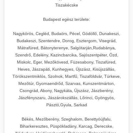
Tiszakécske
Budapest egész területe:
Nagykörös, Cegléd, Budaörs, Pécel, Gödöllő, Dunakeszi,
Budakeszi, Szentendre, Dorog, Esztergom, Visegrád,
Mátrafüred, Bátonyterenye, Salgótarján,Rudabánya,
Szendrő, Edelény, Kazincbarcika, Sajószentpéter, Ózd,
Miskolc, Eger, Mezőkövesd, Füzesabony, Tiszafüred,
Heves, Jászapáti, Kunhegyes, Újszász, Kisújszállás,
Törökszentmiklós, Szolnok, Martfű, Tiszaföldvár, Túrkeve,
Mezőtúr, Gyomaendrőd, Szarvas, Kunszentmárton,
Csongrád, Abony, Nagykáta, Újszász, Jászberény,
Jászfényszaru, Jászárokszállás, Lőrinci, Gyöngyös,
Pásztó,Gyula, Sarkad
Békés, Mezőberény, Szeghalom, Berettyóújfalu,
Biharkeresztes, Püspökladány, Karcag, Derecske,