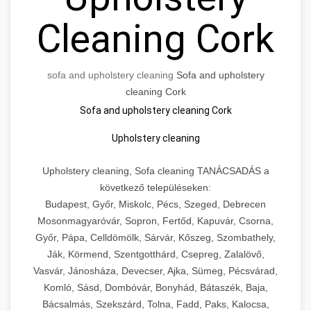
Cleaning Cork
sofa and upholstery cleaning
Sofa and upholstery
cleaning Cork
Sofa and upholstery cleaning Cork
Upholstery cleaning
Upholstery cleaning, Sofa cleaning TANÁCSADÁS a
következő településeken:
Budapest, Győr, Miskolc, Pécs, Szeged, Debrecen
Mosonmagyaróvár, Sopron, Fertőd, Kapuvár, Csorna,
Győr, Pápa, Celldömölk, Sárvár, Kőszeg, Szombathely,
Ják, Körmend, Szentgotthárd, Csepreg, Zalalövő,
Vasvár, Jánosháza, Devecser, Ajka, Sümeg, Pécsvárad,
Komló, Sásd, Dombóvár, Bonyhád, Bátaszék, Baja,
Bácsalmás, Szekszárd, Tolna, Fadd, Paks, Kalocsa,