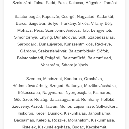
Szekszárd, Tolna, Fadd, Paks, Kalocsa, Hőgyész, Tamási
Balatonboglár, Kaposvár, Csurgó, Nagyatád, Kadarkút,
Barcs, Szigetvár, Sellye, Harkány, Siklós, Villány, Bóly,
Mohács, Pécs, Szentlőrinc Andocs, Tab, Lengyeltóti,
Simontornya, Enying, Dunaföldvár, Solt, Szabadszállás,
Sárbogárd, Dunaújváros, Kunszentmiklós, Ráckeve,
Gárdony, Székesfehérvár, Balatonföldvár, Siófok,
Balatonalmádi, Polgárdi, Balatonfűzfő, Balatonfüred,
Veszprém, Sátoraljaújhely
Szentes, Mindszent, Kondoros, Orosháza,
Hódmezővásárhely, Szeged, Battonya, Mezőkovácsháza,
Békéscsaba, Nagymaros, Nyergesújfalu, Kismaros,
Göd,Szob, Rétság, Balassagyarmat, Romhány, Hollókő,
Szécsény, Aszód, Hatvan, Monor, Lajosmizse, Soltvadkert,
Kiskőrös, Kecel, Dusnok, Kiskunhalas, Jánoshalma,
Bácsalmás, Kelebia, Röszke, Mórahalom, Kiskunmajsa,
Kistelek, Kiskunfélegyháza, Bugac, Kecskemét,