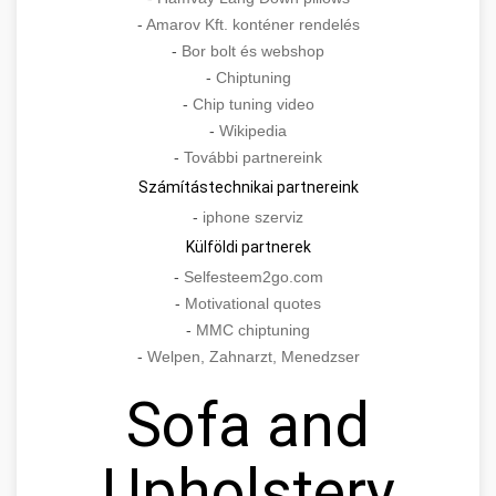
-
Amarov Kft. konténer rendelés
-
Bor bolt és webshop
-
Chiptuning
-
Chip tuning video
-
Wikipedia
-
További partnereink
Számítástechnikai partnereink
-
iphone szerviz
Külföldi partnerek
-
Selfesteem2go.com
-
Motivational quotes
-
MMC chiptuning
-
Welpen, Zahnarzt, Menedzser
Sofa and
Upholstery