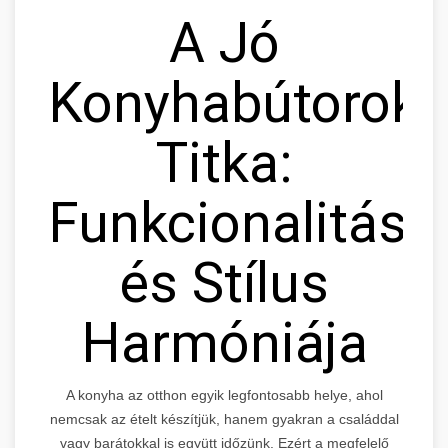
A Jó
Konyhabútorok
Titka:
Funkcionalitás
és Stílus
Harmóniája
A konyha az otthon egyik legfontosabb helye, ahol
nemcsak az ételt készítjük, hanem gyakran a családdal
vagy barátokkal is együtt időzünk. Ezért a megfelelő