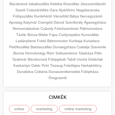
Bácsbokod
Jakabszállás
Kelebia
Kisszállás
Jászszentlászló
Szank
Császártöltés
Gara
Nyárlőrinc
Nagybaracska
Fülöpszállás
Kunfehértó
Városföld
Bátya
Hercegszántó
Apostag
Katymár
Csengőd
Dávod
Szentkirály
Ágasegyháza
Nemesnádudvar
Csávoly
Felsőszentiván
Pálmonostora
Tázlár
Bócsa
Miske
Fajsz
Csólyospálos
Kunszállás
Ladánybene
Foktő
Bátmonostor
Kunbaja
Kunadacs
Petőfiszállás
Balotaszállás
Dunaegyháza
Csátalja
Szeremle
Borota
Homokmégy
Rém
Soltszentimre
Tataháza
Páhi
Szakmár
Bácsborsód
Fülöpjakab
Tabdi
Uszód
Géderlak
Kaskantyú
Gátér
Pirtó
Tiszaug
Felsőlajos
Harkakötöny
Dunafalva
Csikéria
Dunaszentbenedek
Fülöpháza
Öregcsertő
CIMKÉK
online
marketing
online marketing