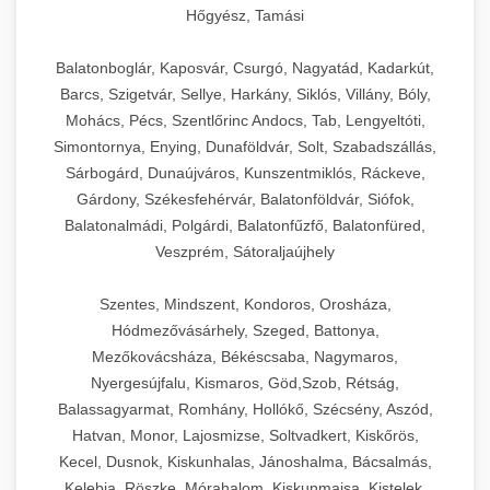
Hőgyész, Tamási
Balatonboglár, Kaposvár, Csurgó, Nagyatád, Kadarkút,
Barcs, Szigetvár, Sellye, Harkány, Siklós, Villány, Bóly,
Mohács, Pécs, Szentlőrinc Andocs, Tab, Lengyeltóti,
Simontornya, Enying, Dunaföldvár, Solt, Szabadszállás,
Sárbogárd, Dunaújváros, Kunszentmiklós, Ráckeve,
Gárdony, Székesfehérvár, Balatonföldvár, Siófok,
Balatonalmádi, Polgárdi, Balatonfűzfő, Balatonfüred,
Veszprém, Sátoraljaújhely
Szentes, Mindszent, Kondoros, Orosháza,
Hódmezővásárhely, Szeged, Battonya,
Mezőkovácsháza, Békéscsaba, Nagymaros,
Nyergesújfalu, Kismaros, Göd,Szob, Rétság,
Balassagyarmat, Romhány, Hollókő, Szécsény, Aszód,
Hatvan, Monor, Lajosmizse, Soltvadkert, Kiskőrös,
Kecel, Dusnok, Kiskunhalas, Jánoshalma, Bácsalmás,
Kelebia, Röszke, Mórahalom, Kiskunmajsa, Kistelek,