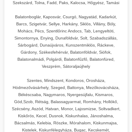
Szekszárd, Tolna, Fadd, Paks, Kalocsa, Hőgyész, Tamási
Balatonboglár, Kaposvár, Csurgó, Nagyatád, Kadarkút,
Barcs, Szigetvár, Sellye, Harkány, Siklós, Villány, Bóly,
Mohács, Pécs, Szentlőrinc Andocs, Tab, Lengyeltóti,
Simontornya, Enying, Dunaföldvár, Solt, Szabadszállás,
Sárbogárd, Dunaújváros, Kunszentmiklós, Ráckeve,
Gárdony, Székesfehérvár, Balatonföldvár, Siófok,
Balatonalmádi, Polgárdi, Balatonfűzfő, Balatonfüred,
Veszprém, Sátoraljaújhely
Szentes, Mindszent, Kondoros, Orosháza,
Hódmezővásárhely, Szeged, Battonya, Mezőkovácsháza,
Békéscsaba, Nagymaros, Nyergesújfalu, Kismaros,
Göd,Szob, Rétság, Balassagyarmat, Romhány, Hollókő,
Szécsény, Aszód, Hatvan, Monor, Lajosmizse, Soltvadkert,
Kiskőrös, Kecel, Dusnok, Kiskunhalas, Jánoshalma,
Bácsalmás, Kelebia, Röszke, Mórahalom, Kiskunmajsa,
Kistelek, Kiskunfélegyháza, Bugac, Kecskemét,