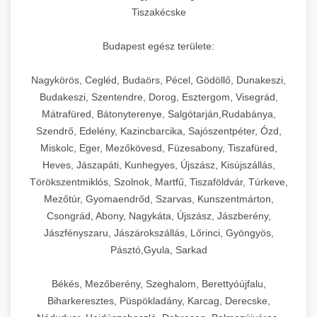
Tiszakécske
Budapest egész területe:
Nagykörös, Cegléd, Budaörs, Pécel, Gödöllő, Dunakeszi,
Budakeszi, Szentendre, Dorog, Esztergom, Visegrád,
Mátrafüred, Bátonyterenye, Salgótarján,Rudabánya,
Szendrő, Edelény, Kazincbarcika, Sajószentpéter, Ózd,
Miskolc, Eger, Mezőkövesd, Füzesabony, Tiszafüred,
Heves, Jászapáti, Kunhegyes, Újszász, Kisújszállás,
Törökszentmiklós, Szolnok, Martfű, Tiszaföldvár, Túrkeve,
Mezőtúr, Gyomaendrőd, Szarvas, Kunszentmárton,
Csongrád, Abony, Nagykáta, Újszász, Jászberény,
Jászfényszaru, Jászárokszállás, Lőrinci, Gyöngyös,
Pásztó,Gyula, Sarkad
Békés, Mezőberény, Szeghalom, Berettyóújfalu,
Biharkeresztes, Püspökladány, Karcag, Derecske,