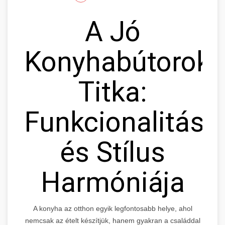
A Jó
Konyhabútorok
Titka:
Funkcionalitás
és Stílus
Harmóniája
A konyha az otthon egyik legfontosabb helye, ahol
nemcsak az ételt készítjük, hanem gyakran a családdal