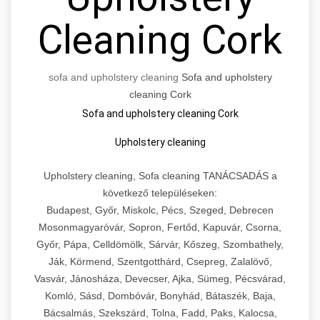
Cleaning Cork
sofa and upholstery cleaning
Sofa and upholstery
cleaning Cork
Sofa and upholstery cleaning Cork
Upholstery cleaning
Upholstery cleaning, Sofa cleaning TANÁCSADÁS a
következő településeken:
Budapest, Győr, Miskolc, Pécs, Szeged, Debrecen
Mosonmagyaróvár, Sopron, Fertőd, Kapuvár, Csorna,
Győr, Pápa, Celldömölk, Sárvár, Kőszeg, Szombathely,
Ják, Körmend, Szentgotthárd, Csepreg, Zalalövő,
Vasvár, Jánosháza, Devecser, Ajka, Sümeg, Pécsvárad,
Komló, Sásd, Dombóvár, Bonyhád, Bátaszék, Baja,
Bácsalmás, Szekszárd, Tolna, Fadd, Paks, Kalocsa,