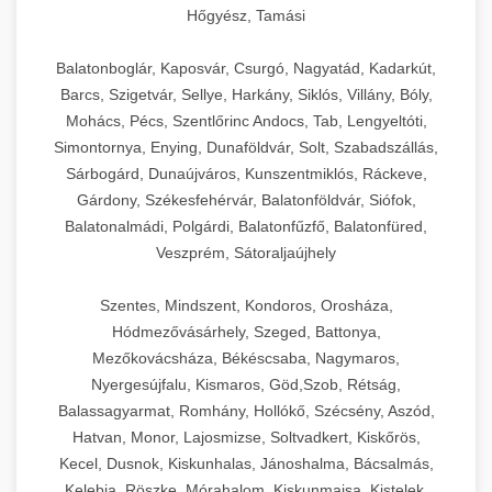
Hőgyész, Tamási
Balatonboglár, Kaposvár, Csurgó, Nagyatád, Kadarkút,
Barcs, Szigetvár, Sellye, Harkány, Siklós, Villány, Bóly,
Mohács, Pécs, Szentlőrinc Andocs, Tab, Lengyeltóti,
Simontornya, Enying, Dunaföldvár, Solt, Szabadszállás,
Sárbogárd, Dunaújváros, Kunszentmiklós, Ráckeve,
Gárdony, Székesfehérvár, Balatonföldvár, Siófok,
Balatonalmádi, Polgárdi, Balatonfűzfő, Balatonfüred,
Veszprém, Sátoraljaújhely
Szentes, Mindszent, Kondoros, Orosháza,
Hódmezővásárhely, Szeged, Battonya,
Mezőkovácsháza, Békéscsaba, Nagymaros,
Nyergesújfalu, Kismaros, Göd,Szob, Rétság,
Balassagyarmat, Romhány, Hollókő, Szécsény, Aszód,
Hatvan, Monor, Lajosmizse, Soltvadkert, Kiskőrös,
Kecel, Dusnok, Kiskunhalas, Jánoshalma, Bácsalmás,
Kelebia, Röszke, Mórahalom, Kiskunmajsa, Kistelek,