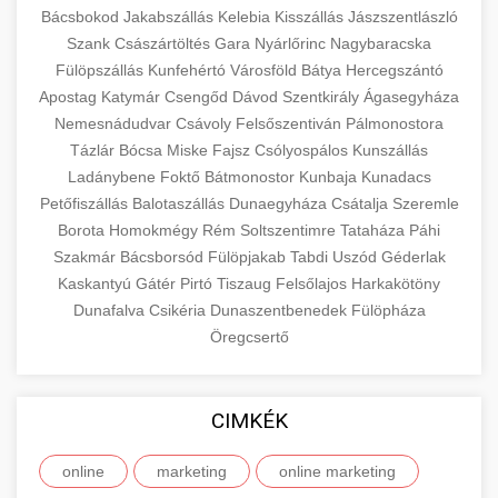
Bácsbokod
Jakabszállás
Kelebia
Kisszállás
Jászszentlászló
Szank
Császártöltés
Gara
Nyárlőrinc
Nagybaracska
Fülöpszállás
Kunfehértó
Városföld
Bátya
Hercegszántó
Apostag
Katymár
Csengőd
Dávod
Szentkirály
Ágasegyháza
Nemesnádudvar
Csávoly
Felsőszentiván
Pálmonostora
Tázlár
Bócsa
Miske
Fajsz
Csólyospálos
Kunszállás
Ladánybene
Foktő
Bátmonostor
Kunbaja
Kunadacs
Petőfiszállás
Balotaszállás
Dunaegyháza
Csátalja
Szeremle
Borota
Homokmégy
Rém
Soltszentimre
Tataháza
Páhi
Szakmár
Bácsborsód
Fülöpjakab
Tabdi
Uszód
Géderlak
Kaskantyú
Gátér
Pirtó
Tiszaug
Felsőlajos
Harkakötöny
Dunafalva
Csikéria
Dunaszentbenedek
Fülöpháza
Öregcsertő
CIMKÉK
online
marketing
online marketing