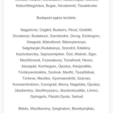
Kiskunfélegyháza, Bugac, Kecskemét, Tiszakécske
Budapest egész területe:
Nagykörös, Cegléd, Budaörs, Pécel, Gödöllő,
Dunakeszi, Budakeszi, Szentendre, Dorog, Esztergom,
Visegrád, Mátrafüred, Bátonyterenye,
Salgótarján,Rudabánya, Szendrő, Edelény,
Kazincbarcika, Sajószentpéter, Ózd, Miskolc, Eger,
Mezőkövesd, Füzesabony, Tiszafüred, Heves,
Jászapáti, Kunhegyes, Újszász, Kisújszállás,
Törökszentmiklós, Szolnok, Martfű, Tiszaföldvár,
Túrkeve, Mezőtúr, Gyomaendrőd, Szarvas,
Kunszentmárton, Csongrád, Abony, Nagykáta, Újszász,
Jászberény, Jászfényszaru, Jászárokszállás, Lőrinci,
Gyöngyös, Pásztó,Gyula, Sarkad
Békés, Mezőberény, Szeghalom, Berettyóújfalu,