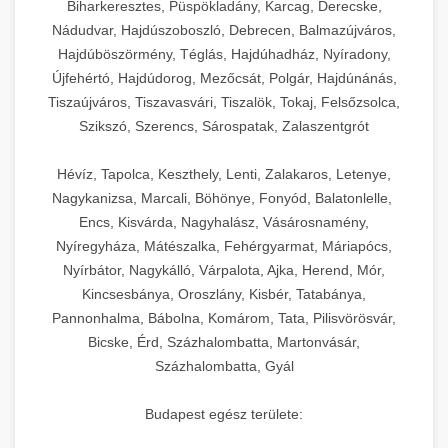
Biharkeresztes, Püspökladány, Karcag, Derecske,
Nádudvar, Hajdúszoboszló, Debrecen, Balmazújváros,
Hajdúböszörmény, Téglás, Hajdúhadház, Nyíradony,
Újfehértó, Hajdúdorog, Mezőcsát, Polgár, Hajdúnánás,
Tiszaújváros, Tiszavasvári, Tiszalök, Tokaj, Felsőzsolca,
Szikszó, Szerencs, Sárospatak, Zalaszentgrót
Hévíz, Tapolca, Keszthely, Lenti, Zalakaros, Letenye,
Nagykanizsa, Marcali, Böhönye, Fonyód, Balatonlelle,
Encs, Kisvárda, Nagyhalász, Vásárosnamény,
Nyíregyháza, Mátészalka, Fehérgyarmat, Máriapócs,
Nyírbátor, Nagykálló, Várpalota, Ajka, Herend, Mór,
Kincsesbánya, Oroszlány, Kisbér, Tatabánya,
Pannonhalma, Bábolna, Komárom, Tata, Pilisvörösvár,
Bicske, Érd, Százhalombatta, Martonvásár,
Százhalombatta, Gyál
Budapest egész területe: