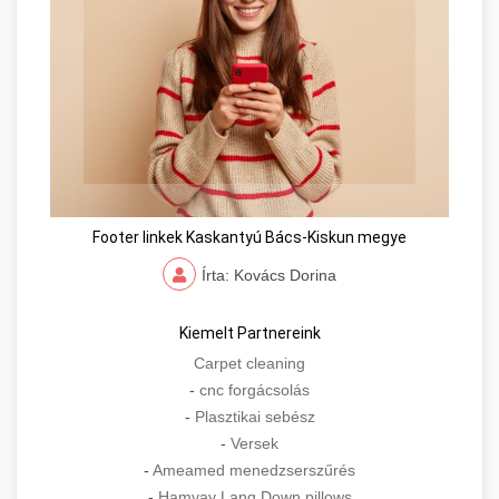
Footer linkek Kaskantyú Bács-Kiskun megye
Írta: Kovács Dorina
Kiemelt Partnereink
Carpet cleaning
-
cnc forgácsolás
-
Plasztikai sebész
-
Versek
-
Ameamed menedzserszűrés
-
Hamvay Lang Down pillows