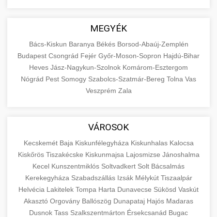
MEGYÉK
Bács-Kiskun
Baranya
Békés
Borsod-Abaúj-Zemplén
Budapest
Csongrád
Fejér
Győr-Moson-Sopron
Hajdú-Bihar
Heves
Jász-Nagykun-Szolnok
Komárom-Esztergom
Nógrád
Pest
Somogy
Szabolcs-Szatmár-Bereg
Tolna
Vas
Veszprém
Zala
VÁROSOK
Kecskemét
Baja
Kiskunfélegyháza
Kiskunhalas
Kalocsa
Kiskőrös
Tiszakécske
Kiskunmajsa
Lajosmizse
Jánoshalma
Kecel
Kunszentmiklós
Soltvadkert
Solt
Bácsalmás
Kerekegyháza
Szabadszállás
Izsák
Mélykút
Tiszaalpár
Helvécia
Lakitelek
Tompa
Harta
Dunavecse
Sükösd
Vaskút
Akasztó
Orgovány
Ballószög
Dunapataj
Hajós
Madaras
Dusnok
Tass
Szalkszentmárton
Érsekcsanád
Bugac