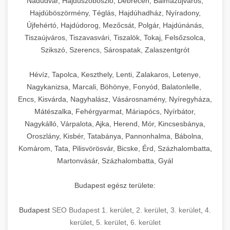
Nádudvar, Hajdúszoboszló, Debrecen, Balmazújváros,
Hajdúböszörmény, Téglás, Hajdúhadház, Nyíradony,
Újfehértó, Hajdúdorog, Mezőcsát, Polgár, Hajdúnánás,
Tiszaújváros, Tiszavasvári, Tiszalök, Tokaj, Felsőzsolca,
Szikszó, Szerencs, Sárospatak, Zalaszentgrót
Hévíz, Tapolca, Keszthely, Lenti, Zalakaros, Letenye,
Nagykanizsa, Marcali, Böhönye, Fonyód, Balatonlelle,
Encs, Kisvárda, Nagyhalász, Vásárosnamény, Nyíregyháza,
Mátészalka, Fehérgyarmat, Máriapócs, Nyírbátor,
Nagykálló, Várpalota, Ajka, Herend, Mór, Kincsesbánya,
Oroszlány, Kisbér, Tatabánya, Pannonhalma, Bábolna,
Komárom, Tata, Pilisvörösvár, Bicske, Érd, Százhalombatta,
Martonvásár, Százhalombatta, Gyál
Budapest egész területe:
Budapest
SEO Budapest 1. kerület
,
2. kerület
,
3. kerület
,
4.
kerület
,
5. kerület
,
6. kerület