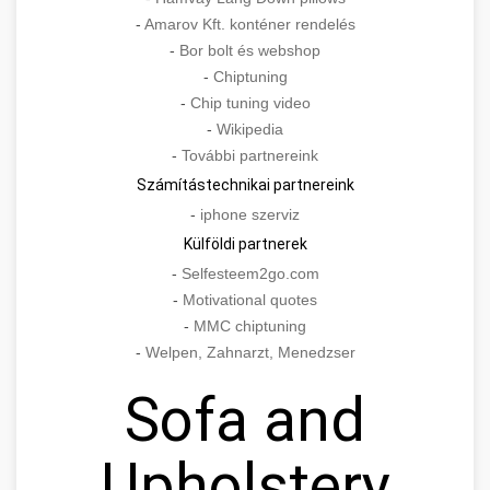
-
Amarov Kft. konténer rendelés
-
Bor bolt és webshop
-
Chiptuning
-
Chip tuning video
-
Wikipedia
-
További partnereink
Számítástechnikai partnereink
-
iphone szerviz
Külföldi partnerek
-
Selfesteem2go.com
-
Motivational quotes
-
MMC chiptuning
-
Welpen, Zahnarzt, Menedzser
Sofa and
Upholstery