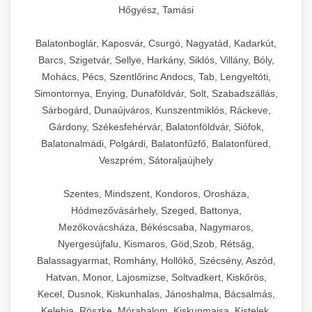
Hőgyész, Tamási
Balatonboglár, Kaposvár, Csurgó, Nagyatád, Kadarkút,
Barcs, Szigetvár, Sellye, Harkány, Siklós, Villány, Bóly,
Mohács, Pécs, Szentlőrinc Andocs, Tab, Lengyeltóti,
Simontornya, Enying, Dunaföldvár, Solt, Szabadszállás,
Sárbogárd, Dunaújváros, Kunszentmiklós, Ráckeve,
Gárdony, Székesfehérvár, Balatonföldvár, Siófok,
Balatonalmádi, Polgárdi, Balatonfűzfő, Balatonfüred,
Veszprém, Sátoraljaújhely
Szentes, Mindszent, Kondoros, Orosháza,
Hódmezővásárhely, Szeged, Battonya,
Mezőkovácsháza, Békéscsaba, Nagymaros,
Nyergesújfalu, Kismaros, Göd,Szob, Rétság,
Balassagyarmat, Romhány, Hollókő, Szécsény, Aszód,
Hatvan, Monor, Lajosmizse, Soltvadkert, Kiskőrös,
Kecel, Dusnok, Kiskunhalas, Jánoshalma, Bácsalmás,
Kelebia, Röszke, Mórahalom, Kiskunmajsa, Kistelek,