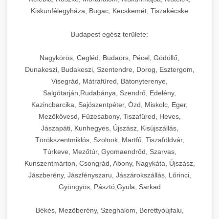
Kiskunfélegyháza, Bugac, Kecskemét, Tiszakécske
Budapest egész területe:
Nagykörös, Cegléd, Budaörs, Pécel, Gödöllő,
Dunakeszi, Budakeszi, Szentendre, Dorog, Esztergom,
Visegrád, Mátrafüred, Bátonyterenye,
Salgótarján,Rudabánya, Szendrő, Edelény,
Kazincbarcika, Sajószentpéter, Ózd, Miskolc, Eger,
Mezőkövesd, Füzesabony, Tiszafüred, Heves,
Jászapáti, Kunhegyes, Újszász, Kisújszállás,
Törökszentmiklós, Szolnok, Martfű, Tiszaföldvár,
Túrkeve, Mezőtúr, Gyomaendrőd, Szarvas,
Kunszentmárton, Csongrád, Abony, Nagykáta, Újszász,
Jászberény, Jászfényszaru, Jászárokszállás, Lőrinci,
Gyöngyös, Pásztó,Gyula, Sarkad
Békés, Mezőberény, Szeghalom, Berettyóújfalu,