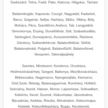
Szekszárd, Tolna, Fadd, Paks, Kalocsa, Hőgyész, Tamási
Balatonboglár, Kaposvár, Csurgó, Nagyatád, Kadarkút,
Barcs, Szigetvár, Sellye, Harkány, Siklós, Villány, Bóly,
Mohács, Pécs, Szentlőrinc Andocs, Tab, Lengyeltóti,
Simontornya, Enying, Dunaföldvár, Solt, Szabadszállás,
Sárbogárd, Dunaújváros, Kunszentmiklós, Ráckeve,
Gárdony, Székesfehérvár, Balatonföldvár, Siófok,
Balatonalmádi, Polgárdi, Balatonfűzfő, Balatonfüred,
Veszprém, Sátoraljaújhely
Szentes, Mindszent, Kondoros, Orosháza,
Hódmezővásárhely, Szeged, Battonya, Mezőkovácsháza,
Békéscsaba, Nagymaros, Nyergesújfalu, Kismaros,
Göd,Szob, Rétság, Balassagyarmat, Romhány, Hollókő,
Szécsény, Aszód, Hatvan, Monor, Lajosmizse, Soltvadkert,
Kiskőrös, Kecel, Dusnok, Kiskunhalas, Jánoshalma,
Bácsalmás, Kelebia, Röszke, Mórahalom, Kiskunmajsa,
Kistelek, Kiskunfélegyháza, Bugac, Kecskemét,