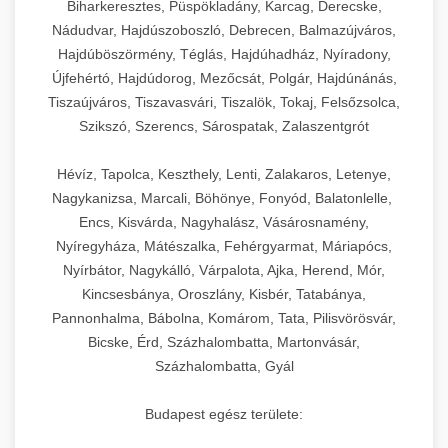
Biharkeresztes, Püspökladány, Karcag, Derecske,
Nádudvar, Hajdúszoboszló, Debrecen, Balmazújváros,
Hajdúböszörmény, Téglás, Hajdúhadház, Nyíradony,
Újfehértó, Hajdúdorog, Mezőcsát, Polgár, Hajdúnánás,
Tiszaújváros, Tiszavasvári, Tiszalök, Tokaj, Felsőzsolca,
Szikszó, Szerencs, Sárospatak, Zalaszentgrót
Hévíz, Tapolca, Keszthely, Lenti, Zalakaros, Letenye,
Nagykanizsa, Marcali, Böhönye, Fonyód, Balatonlelle,
Encs, Kisvárda, Nagyhalász, Vásárosnamény,
Nyíregyháza, Mátészalka, Fehérgyarmat, Máriapócs,
Nyírbátor, Nagykálló, Várpalota, Ajka, Herend, Mór,
Kincsesbánya, Oroszlány, Kisbér, Tatabánya,
Pannonhalma, Bábolna, Komárom, Tata, Pilisvörösvár,
Bicske, Érd, Százhalombatta, Martonvásár,
Százhalombatta, Gyál
Budapest egész területe: