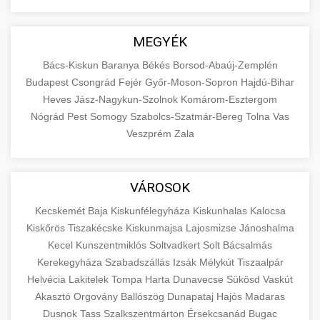
MEGYÉK
Bács-Kiskun
Baranya
Békés
Borsod-Abaúj-Zemplén
Budapest
Csongrád
Fejér
Győr-Moson-Sopron
Hajdú-Bihar
Heves
Jász-Nagykun-Szolnok
Komárom-Esztergom
Nógrád
Pest
Somogy
Szabolcs-Szatmár-Bereg
Tolna
Vas
Veszprém
Zala
VÁROSOK
Kecskemét
Baja
Kiskunfélegyháza
Kiskunhalas
Kalocsa
Kiskőrös
Tiszakécske
Kiskunmajsa
Lajosmizse
Jánoshalma
Kecel
Kunszentmiklós
Soltvadkert
Solt
Bácsalmás
Kerekegyháza
Szabadszállás
Izsák
Mélykút
Tiszaalpár
Helvécia
Lakitelek
Tompa
Harta
Dunavecse
Sükösd
Vaskút
Akasztó
Orgovány
Ballószög
Dunapataj
Hajós
Madaras
Dusnok
Tass
Szalkszentmárton
Érsekcsanád
Bugac