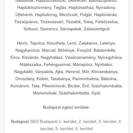
Nádudvar, Hajdúszoboszló, Debrecen, Balmazújváros,
Hajdúböszörmény, Téglás, Hajdúhadház, Nyíradony,
Újfehértó, Hajdúdorog, Mezőcsát, Polgár, Hajdúnánás,
Tiszaújváros, Tiszavasvári, Tiszalök, Tokaj, Felsőzsolca,
Szikszó, Szerencs, Sárospatak, Zalaszentgrót
Hévíz, Tapolca, Keszthely, Lenti, Zalakaros, Letenye,
Nagykanizsa, Marcali, Böhönye, Fonyód, Balatonlelle,
Encs, Kisvárda, Nagyhalász, Vásárosnamény, Nyíregyháza,
Mátészalka, Fehérgyarmat, Máriapócs, Nyírbátor,
Nagykálló, Várpalota, Ajka, Herend, Mór, Kincsesbánya,
Oroszlány, Kisbér, Tatabánya, Pannonhalma, Bábolna,
Komárom, Tata, Pilisvörösvár, Bicske, Érd, Százhalombatta,
Martonvásár, Százhalombatta, Gyál
Budapest egész területe:
Budapest
SEO Budapest 1. kerület
,
2. kerület
,
3. kerület
,
4.
kerület
,
5. kerület
,
6. kerület