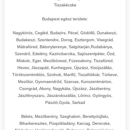
Tiszakécske
Budapest egész területe:
Nagykörös, Cegléd, Budaörs, Pécel, Gödöllő, Dunakeszi,
Budakeszi, Szentendre, Dorog, Esztergom, Visegrád,
Mátrafüred, Bátonyterenye, Salgótarján,Rudabánya,
Szendrő, Edelény, Kazincbarcika, Sajószentpéter, Ózd,
Miskolc, Eger, Mezőkövesd, Füzesabony, Tiszafüred,
Heves, Jászapáti, Kunhegyes, Újszász, Kisújszállás,
Törökszentmiklós, Szolnok, Martfű, Tiszaföldvár, Túrkeve,
Mezőtúr, Gyomaendrőd, Szarvas, Kunszentmárton,
Csongrád, Abony, Nagykáta, Újszász, Jászberény,
Jászfényszaru, Jászárokszállás, Lőrinci, Gyöngyös,
Pásztó,Gyula, Sarkad
Békés, Mezőberény, Szeghalom, Berettyóújfalu,
Biharkeresztes, Püspökladány, Karcag, Derecske,