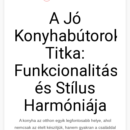
A Jó
Konyhabútorok
Titka:
Funkcionalitás
és Stílus
Harmóniája
A konyha az otthon egyik legfontosabb helye, ahol
nemcsak az ételt készítjük, hanem gyakran a családdal