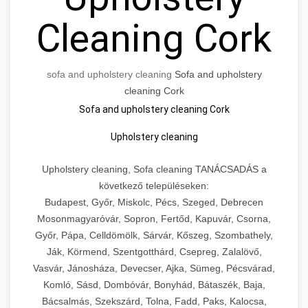
Cleaning Cork
sofa and upholstery cleaning
Sofa and upholstery
cleaning Cork
Sofa and upholstery cleaning Cork
Upholstery cleaning
Upholstery cleaning, Sofa cleaning TANÁCSADÁS a
következő településeken:
Budapest, Győr, Miskolc, Pécs, Szeged, Debrecen
Mosonmagyaróvár, Sopron, Fertőd, Kapuvár, Csorna,
Győr, Pápa, Celldömölk, Sárvár, Kőszeg, Szombathely,
Ják, Körmend, Szentgotthárd, Csepreg, Zalalövő,
Vasvár, Jánosháza, Devecser, Ajka, Sümeg, Pécsvárad,
Komló, Sásd, Dombóvár, Bonyhád, Bátaszék, Baja,
Bácsalmás, Szekszárd, Tolna, Fadd, Paks, Kalocsa,