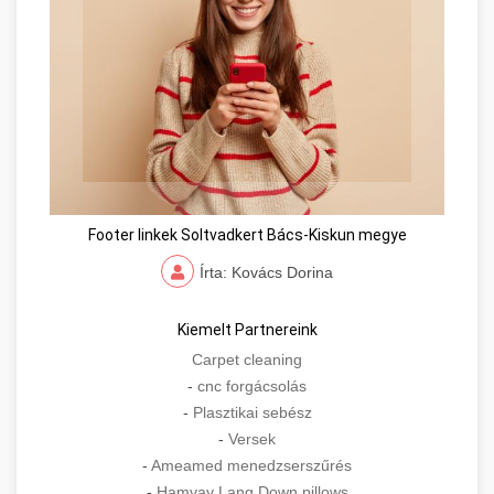
Footer linkek Soltvadkert Bács-Kiskun megye
Írta: Kovács Dorina
Kiemelt Partnereink
Carpet cleaning
-
cnc forgácsolás
-
Plasztikai sebész
-
Versek
-
Ameamed menedzserszűrés
-
Hamvay Lang Down pillows