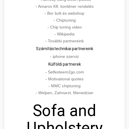
-
Amarov Kft. konténer rendelés
-
Bor bolt és webshop
-
Chiptuning
-
Chip tuning video
-
Wikipedia
-
További partnereink
Számítástechnikai partnereink
-
iphone szerviz
Külföldi partnerek
-
Selfesteem2go.com
-
Motivational quotes
-
MMC chiptuning
-
Welpen, Zahnarzt, Menedzser
Sofa and
Upholstery