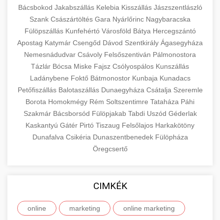
Bácsbokod
Jakabszállás
Kelebia
Kisszállás
Jászszentlászló
Szank
Császártöltés
Gara
Nyárlőrinc
Nagybaracska
Fülöpszállás
Kunfehértó
Városföld
Bátya
Hercegszántó
Apostag
Katymár
Csengőd
Dávod
Szentkirály
Ágasegyháza
Nemesnádudvar
Csávoly
Felsőszentiván
Pálmonostora
Tázlár
Bócsa
Miske
Fajsz
Csólyospálos
Kunszállás
Ladánybene
Foktő
Bátmonostor
Kunbaja
Kunadacs
Petőfiszállás
Balotaszállás
Dunaegyháza
Csátalja
Szeremle
Borota
Homokmégy
Rém
Soltszentimre
Tataháza
Páhi
Szakmár
Bácsborsód
Fülöpjakab
Tabdi
Uszód
Géderlak
Kaskantyú
Gátér
Pirtó
Tiszaug
Felsőlajos
Harkakötöny
Dunafalva
Csikéria
Dunaszentbenedek
Fülöpháza
Öregcsertő
CIMKÉK
online
marketing
online marketing