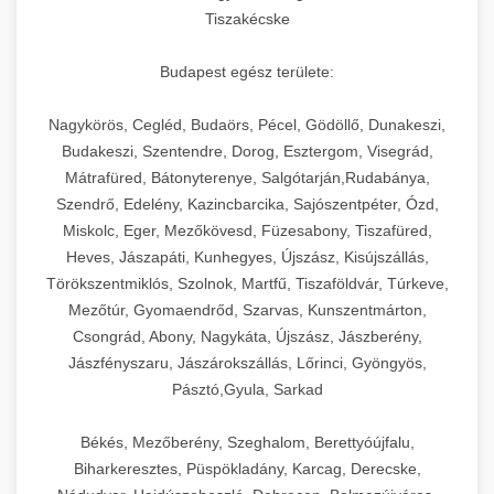
Tiszakécske
Budapest egész területe:
Nagykörös, Cegléd, Budaörs, Pécel, Gödöllő, Dunakeszi,
Budakeszi, Szentendre, Dorog, Esztergom, Visegrád,
Mátrafüred, Bátonyterenye, Salgótarján,Rudabánya,
Szendrő, Edelény, Kazincbarcika, Sajószentpéter, Ózd,
Miskolc, Eger, Mezőkövesd, Füzesabony, Tiszafüred,
Heves, Jászapáti, Kunhegyes, Újszász, Kisújszállás,
Törökszentmiklós, Szolnok, Martfű, Tiszaföldvár, Túrkeve,
Mezőtúr, Gyomaendrőd, Szarvas, Kunszentmárton,
Csongrád, Abony, Nagykáta, Újszász, Jászberény,
Jászfényszaru, Jászárokszállás, Lőrinci, Gyöngyös,
Pásztó,Gyula, Sarkad
Békés, Mezőberény, Szeghalom, Berettyóújfalu,
Biharkeresztes, Püspökladány, Karcag, Derecske,