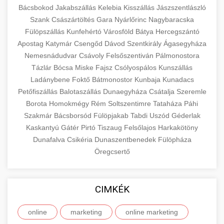
Bácsbokod
Jakabszállás
Kelebia
Kisszállás
Jászszentlászló
Szank
Császártöltés
Gara
Nyárlőrinc
Nagybaracska
Fülöpszállás
Kunfehértó
Városföld
Bátya
Hercegszántó
Apostag
Katymár
Csengőd
Dávod
Szentkirály
Ágasegyháza
Nemesnádudvar
Csávoly
Felsőszentiván
Pálmonostora
Tázlár
Bócsa
Miske
Fajsz
Csólyospálos
Kunszállás
Ladánybene
Foktő
Bátmonostor
Kunbaja
Kunadacs
Petőfiszállás
Balotaszállás
Dunaegyháza
Csátalja
Szeremle
Borota
Homokmégy
Rém
Soltszentimre
Tataháza
Páhi
Szakmár
Bácsborsód
Fülöpjakab
Tabdi
Uszód
Géderlak
Kaskantyú
Gátér
Pirtó
Tiszaug
Felsőlajos
Harkakötöny
Dunafalva
Csikéria
Dunaszentbenedek
Fülöpháza
Öregcsertő
CIMKÉK
online
marketing
online marketing