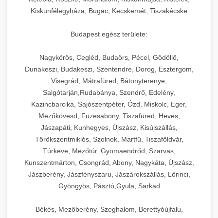
Kiskunfélegyháza, Bugac, Kecskemét, Tiszakécske
Budapest egész területe:
Nagykörös, Cegléd, Budaörs, Pécel, Gödöllő,
Dunakeszi, Budakeszi, Szentendre, Dorog, Esztergom,
Visegrád, Mátrafüred, Bátonyterenye,
Salgótarján,Rudabánya, Szendrő, Edelény,
Kazincbarcika, Sajószentpéter, Ózd, Miskolc, Eger,
Mezőkövesd, Füzesabony, Tiszafüred, Heves,
Jászapáti, Kunhegyes, Újszász, Kisújszállás,
Törökszentmiklós, Szolnok, Martfű, Tiszaföldvár,
Túrkeve, Mezőtúr, Gyomaendrőd, Szarvas,
Kunszentmárton, Csongrád, Abony, Nagykáta, Újszász,
Jászberény, Jászfényszaru, Jászárokszállás, Lőrinci,
Gyöngyös, Pásztó,Gyula, Sarkad
Békés, Mezőberény, Szeghalom, Berettyóújfalu,