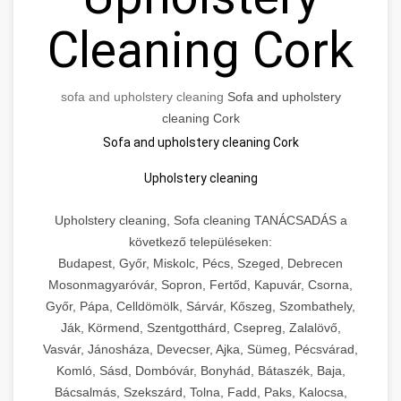
Cleaning Cork
sofa and upholstery cleaning
Sofa and upholstery
cleaning Cork
Sofa and upholstery cleaning Cork
Upholstery cleaning
Upholstery cleaning, Sofa cleaning TANÁCSADÁS a
következő településeken:
Budapest, Győr, Miskolc, Pécs, Szeged, Debrecen
Mosonmagyaróvár, Sopron, Fertőd, Kapuvár, Csorna,
Győr, Pápa, Celldömölk, Sárvár, Kőszeg, Szombathely,
Ják, Körmend, Szentgotthárd, Csepreg, Zalalövő,
Vasvár, Jánosháza, Devecser, Ajka, Sümeg, Pécsvárad,
Komló, Sásd, Dombóvár, Bonyhád, Bátaszék, Baja,
Bácsalmás, Szekszárd, Tolna, Fadd, Paks, Kalocsa,