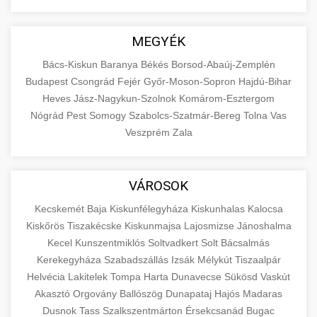
MEGYÉK
Bács-Kiskun
Baranya
Békés
Borsod-Abaúj-Zemplén
Budapest
Csongrád
Fejér
Győr-Moson-Sopron
Hajdú-Bihar
Heves
Jász-Nagykun-Szolnok
Komárom-Esztergom
Nógrád
Pest
Somogy
Szabolcs-Szatmár-Bereg
Tolna
Vas
Veszprém
Zala
VÁROSOK
Kecskemét
Baja
Kiskunfélegyháza
Kiskunhalas
Kalocsa
Kiskőrös
Tiszakécske
Kiskunmajsa
Lajosmizse
Jánoshalma
Kecel
Kunszentmiklós
Soltvadkert
Solt
Bácsalmás
Kerekegyháza
Szabadszállás
Izsák
Mélykút
Tiszaalpár
Helvécia
Lakitelek
Tompa
Harta
Dunavecse
Sükösd
Vaskút
Akasztó
Orgovány
Ballószög
Dunapataj
Hajós
Madaras
Dusnok
Tass
Szalkszentmárton
Érsekcsanád
Bugac