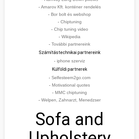
-
Amarov Kft. konténer rendelés
-
Bor bolt és webshop
-
Chiptuning
-
Chip tuning video
-
Wikipedia
-
További partnereink
Számítástechnikai partnereink
-
iphone szerviz
Külföldi partnerek
-
Selfesteem2go.com
-
Motivational quotes
-
MMC chiptuning
-
Welpen, Zahnarzt, Menedzser
Sofa and
Upholstery