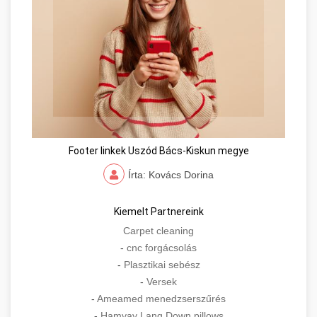
Footer linkek Uszód Bács-Kiskun megye
Írta: Kovács Dorina
Kiemelt Partnereink
Carpet cleaning
-
cnc forgácsolás
-
Plasztikai sebész
-
Versek
-
Ameamed menedzserszűrés
-
Hamvay Lang Down pillows