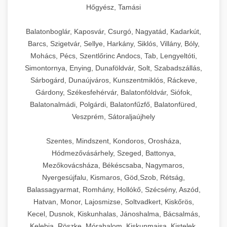
Hőgyész, Tamási
Balatonboglár, Kaposvár, Csurgó, Nagyatád, Kadarkút,
Barcs, Szigetvár, Sellye, Harkány, Siklós, Villány, Bóly,
Mohács, Pécs, Szentlőrinc Andocs, Tab, Lengyeltóti,
Simontornya, Enying, Dunaföldvár, Solt, Szabadszállás,
Sárbogárd, Dunaújváros, Kunszentmiklós, Ráckeve,
Gárdony, Székesfehérvár, Balatonföldvár, Siófok,
Balatonalmádi, Polgárdi, Balatonfűzfő, Balatonfüred,
Veszprém, Sátoraljaújhely
Szentes, Mindszent, Kondoros, Orosháza,
Hódmezővásárhely, Szeged, Battonya,
Mezőkovácsháza, Békéscsaba, Nagymaros,
Nyergesújfalu, Kismaros, Göd,Szob, Rétság,
Balassagyarmat, Romhány, Hollókő, Szécsény, Aszód,
Hatvan, Monor, Lajosmizse, Soltvadkert, Kiskőrös,
Kecel, Dusnok, Kiskunhalas, Jánoshalma, Bácsalmás,
Kelebia, Röszke, Mórahalom, Kiskunmajsa, Kistelek,