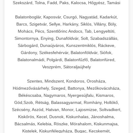
Szekszárd, Tolna, Fadd, Paks, Kalocsa, Hőgyész, Tamási
Balatonboglár, Kaposvár, Csurgó, Nagyatád, Kadarkút,
Barcs, Szigetvár, Sellye, Harkány, Siklós, Villány, Bóly,
Mohács, Pécs, Szentlőrinc Andocs, Tab, Lengyeltóti,
Simontornya, Enying, Dunaföldvár, Solt, Szabadszállás,
Sárbogárd, Dunaújváros, Kunszentmiklós, Ráckeve,
Gárdony, Székesfehérvár, Balatonföldvár, Siófok,
Balatonalmádi, Polgárdi, Balatonfűzfő, Balatonfüred,
Veszprém, Sátoraljaújhely
Szentes, Mindszent, Kondoros, Orosháza,
Hódmezővásárhely, Szeged, Battonya, Mezőkovácsháza,
Békéscsaba, Nagymaros, Nyergesújfalu, Kismaros,
Göd,Szob, Rétság, Balassagyarmat, Romhány, Hollókő,
Szécsény, Aszód, Hatvan, Monor, Lajosmizse, Soltvadkert,
Kiskőrös, Kecel, Dusnok, Kiskunhalas, Jánoshalma,
Bácsalmás, Kelebia, Röszke, Mórahalom, Kiskunmajsa,
Kistelek, Kiskunfélegyháza, Bugac, Kecskemét,