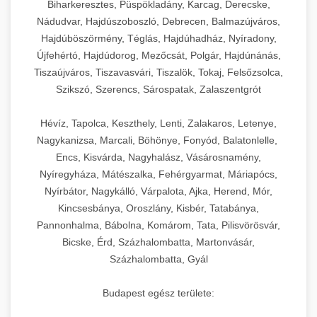
Biharkeresztes, Püspökladány, Karcag, Derecske,
Nádudvar, Hajdúszoboszló, Debrecen, Balmazújváros,
Hajdúböszörmény, Téglás, Hajdúhadház, Nyíradony,
Újfehértó, Hajdúdorog, Mezőcsát, Polgár, Hajdúnánás,
Tiszaújváros, Tiszavasvári, Tiszalök, Tokaj, Felsőzsolca,
Szikszó, Szerencs, Sárospatak, Zalaszentgrót
Hévíz, Tapolca, Keszthely, Lenti, Zalakaros, Letenye,
Nagykanizsa, Marcali, Böhönye, Fonyód, Balatonlelle,
Encs, Kisvárda, Nagyhalász, Vásárosnamény,
Nyíregyháza, Mátészalka, Fehérgyarmat, Máriapócs,
Nyírbátor, Nagykálló, Várpalota, Ajka, Herend, Mór,
Kincsesbánya, Oroszlány, Kisbér, Tatabánya,
Pannonhalma, Bábolna, Komárom, Tata, Pilisvörösvár,
Bicske, Érd, Százhalombatta, Martonvásár,
Százhalombatta, Gyál
Budapest egész területe: