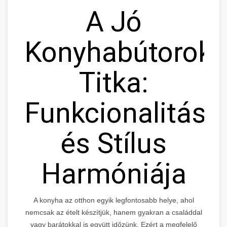
A Jó
Konyhabútorok
Titka:
Funkcionalitás
és Stílus
Harmóniája
A konyha az otthon egyik legfontosabb helye, ahol
nemcsak az ételt készítjük, hanem gyakran a családdal
vagy barátokkal is együtt időzünk. Ezért a megfelelő