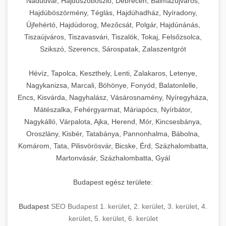
Nádudvar, Hajdúszoboszló, Debrecen, Balmazújváros,
Hajdúböszörmény, Téglás, Hajdúhadház, Nyíradony,
Újfehértó, Hajdúdorog, Mezőcsát, Polgár, Hajdúnánás,
Tiszaújváros, Tiszavasvári, Tiszalök, Tokaj, Felsőzsolca,
Szikszó, Szerencs, Sárospatak, Zalaszentgrót
Hévíz, Tapolca, Keszthely, Lenti, Zalakaros, Letenye,
Nagykanizsa, Marcali, Böhönye, Fonyód, Balatonlelle,
Encs, Kisvárda, Nagyhalász, Vásárosnamény, Nyíregyháza,
Mátészalka, Fehérgyarmat, Máriapócs, Nyírbátor,
Nagykálló, Várpalota, Ajka, Herend, Mór, Kincsesbánya,
Oroszlány, Kisbér, Tatabánya, Pannonhalma, Bábolna,
Komárom, Tata, Pilisvörösvár, Bicske, Érd, Százhalombatta,
Martonvásár, Százhalombatta, Gyál
Budapest egész területe:
Budapest
SEO Budapest 1. kerület
,
2. kerület
,
3. kerület
,
4.
kerület
,
5. kerület
,
6. kerület