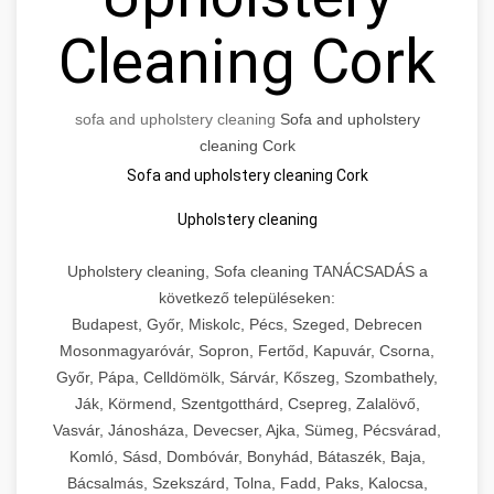
Cleaning Cork
sofa and upholstery cleaning
Sofa and upholstery
cleaning Cork
Sofa and upholstery cleaning Cork
Upholstery cleaning
Upholstery cleaning, Sofa cleaning TANÁCSADÁS a
következő településeken:
Budapest, Győr, Miskolc, Pécs, Szeged, Debrecen
Mosonmagyaróvár, Sopron, Fertőd, Kapuvár, Csorna,
Győr, Pápa, Celldömölk, Sárvár, Kőszeg, Szombathely,
Ják, Körmend, Szentgotthárd, Csepreg, Zalalövő,
Vasvár, Jánosháza, Devecser, Ajka, Sümeg, Pécsvárad,
Komló, Sásd, Dombóvár, Bonyhád, Bátaszék, Baja,
Bácsalmás, Szekszárd, Tolna, Fadd, Paks, Kalocsa,