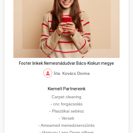
Footer linkek Nemesnádudvar Bács-Kiskun megye
Írta: Kovács Dorina
Kiemelt Partnereink
Carpet cleaning
-
cnc forgácsolás
-
Plasztikai sebész
-
Versek
-
Ameamed menedzserszűrés
-
Hamvay Lang Down pillows