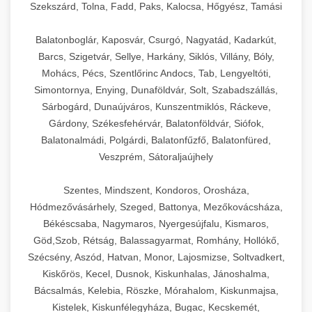
Szekszárd, Tolna, Fadd, Paks, Kalocsa, Hőgyész, Tamási
Balatonboglár, Kaposvár, Csurgó, Nagyatád, Kadarkút,
Barcs, Szigetvár, Sellye, Harkány, Siklós, Villány, Bóly,
Mohács, Pécs, Szentlőrinc Andocs, Tab, Lengyeltóti,
Simontornya, Enying, Dunaföldvár, Solt, Szabadszállás,
Sárbogárd, Dunaújváros, Kunszentmiklós, Ráckeve,
Gárdony, Székesfehérvár, Balatonföldvár, Siófok,
Balatonalmádi, Polgárdi, Balatonfűzfő, Balatonfüred,
Veszprém, Sátoraljaújhely
Szentes, Mindszent, Kondoros, Orosháza,
Hódmezővásárhely, Szeged, Battonya, Mezőkovácsháza,
Békéscsaba, Nagymaros, Nyergesújfalu, Kismaros,
Göd,Szob, Rétság, Balassagyarmat, Romhány, Hollókő,
Szécsény, Aszód, Hatvan, Monor, Lajosmizse, Soltvadkert,
Kiskőrös, Kecel, Dusnok, Kiskunhalas, Jánoshalma,
Bácsalmás, Kelebia, Röszke, Mórahalom, Kiskunmajsa,
Kistelek, Kiskunfélegyháza, Bugac, Kecskemét,