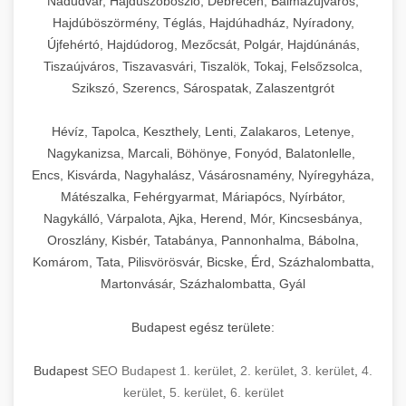
Nádudvar, Hajdúszoboszló, Debrecen, Balmazújváros,
Hajdúböszörmény, Téglás, Hajdúhadház, Nyíradony,
Újfehértó, Hajdúdorog, Mezőcsát, Polgár, Hajdúnánás,
Tiszaújváros, Tiszavasvári, Tiszalök, Tokaj, Felsőzsolca,
Szikszó, Szerencs, Sárospatak, Zalaszentgrót
Hévíz, Tapolca, Keszthely, Lenti, Zalakaros, Letenye,
Nagykanizsa, Marcali, Böhönye, Fonyód, Balatonlelle,
Encs, Kisvárda, Nagyhalász, Vásárosnamény, Nyíregyháza,
Mátészalka, Fehérgyarmat, Máriapócs, Nyírbátor,
Nagykálló, Várpalota, Ajka, Herend, Mór, Kincsesbánya,
Oroszlány, Kisbér, Tatabánya, Pannonhalma, Bábolna,
Komárom, Tata, Pilisvörösvár, Bicske, Érd, Százhalombatta,
Martonvásár, Százhalombatta, Gyál
Budapest egész területe:
Budapest
SEO Budapest 1. kerület
,
2. kerület
,
3. kerület
,
4.
kerület
,
5. kerület
,
6. kerület