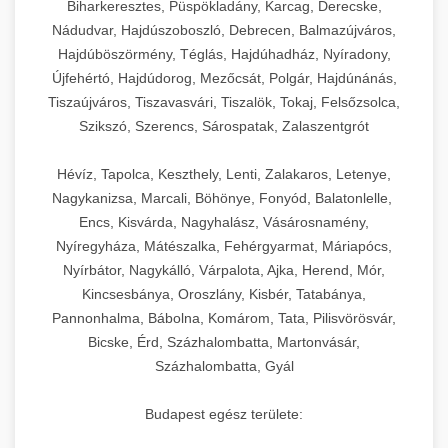
Biharkeresztes, Püspökladány, Karcag, Derecske,
Nádudvar, Hajdúszoboszló, Debrecen, Balmazújváros,
Hajdúböszörmény, Téglás, Hajdúhadház, Nyíradony,
Újfehértó, Hajdúdorog, Mezőcsát, Polgár, Hajdúnánás,
Tiszaújváros, Tiszavasvári, Tiszalök, Tokaj, Felsőzsolca,
Szikszó, Szerencs, Sárospatak, Zalaszentgrót
Hévíz, Tapolca, Keszthely, Lenti, Zalakaros, Letenye,
Nagykanizsa, Marcali, Böhönye, Fonyód, Balatonlelle,
Encs, Kisvárda, Nagyhalász, Vásárosnamény,
Nyíregyháza, Mátészalka, Fehérgyarmat, Máriapócs,
Nyírbátor, Nagykálló, Várpalota, Ajka, Herend, Mór,
Kincsesbánya, Oroszlány, Kisbér, Tatabánya,
Pannonhalma, Bábolna, Komárom, Tata, Pilisvörösvár,
Bicske, Érd, Százhalombatta, Martonvásár,
Százhalombatta, Gyál
Budapest egész területe: