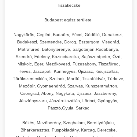
Tiszakécske
Budapest egész területe:
Nagykörös, Cegléd, Budaörs, Pécel, Gödöllő, Dunakeszi,
Budakeszi, Szentendre, Dorog, Esztergom, Visegrád,
Mátrafüred, Bátonyterenye, Salgótarján,Rudabánya,
Szendrő, Edelény, Kazincbarcika, Sajószentpéter, Ózd,
Miskolc, Eger, Mezőkövesd, Füzesabony, Tiszafüred,
Heves, Jászapáti, Kunhegyes, Újszász, Kisújszállás,
Törökszentmiklós, Szolnok, Martfű, Tiszaföldvár, Túrkeve,
Mezőtúr, Gyomaendrőd, Szarvas, Kunszentmárton,
Csongrád, Abony, Nagykáta, Újszász, Jászberény,
Jászfényszaru, Jászárokszállás, Lőrinci, Gyöngyös,
Pásztó,Gyula, Sarkad
Békés, Mezőberény, Szeghalom, Berettyóújfalu,
Biharkeresztes, Püspökladány, Karcag, Derecske,