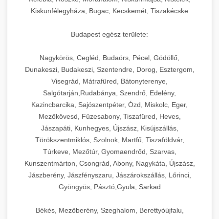
Kiskunfélegyháza, Bugac, Kecskemét, Tiszakécske
Budapest egész területe:
Nagykörös, Cegléd, Budaörs, Pécel, Gödöllő,
Dunakeszi, Budakeszi, Szentendre, Dorog, Esztergom,
Visegrád, Mátrafüred, Bátonyterenye,
Salgótarján,Rudabánya, Szendrő, Edelény,
Kazincbarcika, Sajószentpéter, Ózd, Miskolc, Eger,
Mezőkövesd, Füzesabony, Tiszafüred, Heves,
Jászapáti, Kunhegyes, Újszász, Kisújszállás,
Törökszentmiklós, Szolnok, Martfű, Tiszaföldvár,
Túrkeve, Mezőtúr, Gyomaendrőd, Szarvas,
Kunszentmárton, Csongrád, Abony, Nagykáta, Újszász,
Jászberény, Jászfényszaru, Jászárokszállás, Lőrinci,
Gyöngyös, Pásztó,Gyula, Sarkad
Békés, Mezőberény, Szeghalom, Berettyóújfalu,