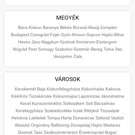
MEGYÉK
Bács-Kiskun
Baranya
Békés
Borsod-Abaúj-Zemplén
Budapest
Csongrád
Fejér
Győr-Moson-Sopron
Hajdú-Bihar
Heves
Jász-Nagykun-Szolnok
Komárom-Esztergom
Nógrád
Pest
Somogy
Szabolcs-Szatmár-Bereg
Tolna
Vas
Veszprém
Zala
VÁROSOK
Kecskemét
Baja
Kiskunfélegyháza
Kiskunhalas
Kalocsa
Kiskőrös
Tiszakécske
Kiskunmajsa
Lajosmizse
Jánoshalma
Kecel
Kunszentmiklós
Soltvadkert
Solt
Bácsalmás
Kerekegyháza
Szabadszállás
Izsák
Mélykút
Tiszaalpár
Helvécia
Lakitelek
Tompa
Harta
Dunavecse
Sükösd
Vaskút
Akasztó
Orgovány
Ballószög
Dunapataj
Hajós
Madaras
Dusnok
Tass
Szalkszentmárton
Érsekcsanád
Bugac