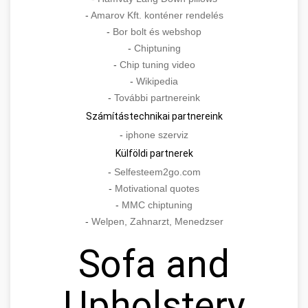
-
Amarov Kft. konténer rendelés
-
Bor bolt és webshop
-
Chiptuning
-
Chip tuning video
-
Wikipedia
-
További partnereink
Számítástechnikai partnereink
-
iphone szerviz
Külföldi partnerek
-
Selfesteem2go.com
-
Motivational quotes
-
MMC chiptuning
-
Welpen, Zahnarzt, Menedzser
Sofa and
Upholstery