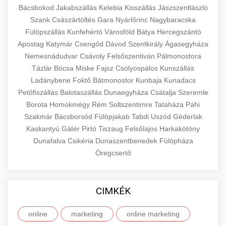
Bácsbokod
Jakabszállás
Kelebia
Kisszállás
Jászszentlászló
Szank
Császártöltés
Gara
Nyárlőrinc
Nagybaracska
Fülöpszállás
Kunfehértó
Városföld
Bátya
Hercegszántó
Apostag
Katymár
Csengőd
Dávod
Szentkirály
Ágasegyháza
Nemesnádudvar
Csávoly
Felsőszentiván
Pálmonostora
Tázlár
Bócsa
Miske
Fajsz
Csólyospálos
Kunszállás
Ladánybene
Foktő
Bátmonostor
Kunbaja
Kunadacs
Petőfiszállás
Balotaszállás
Dunaegyháza
Csátalja
Szeremle
Borota
Homokmégy
Rém
Soltszentimre
Tataháza
Páhi
Szakmár
Bácsborsód
Fülöpjakab
Tabdi
Uszód
Géderlak
Kaskantyú
Gátér
Pirtó
Tiszaug
Felsőlajos
Harkakötöny
Dunafalva
Csikéria
Dunaszentbenedek
Fülöpháza
Öregcsertő
CIMKÉK
online
marketing
online marketing