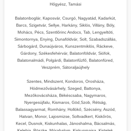
Hőgyész, Tamási
Balatonboglár, Kaposvár, Csurgó, Nagyatád, Kadarkút,
Barcs, Szigetvár, Sellye, Harkány, Siklós, Villány, Bóly,
Mohács, Pécs, Szentlőrinc Andocs, Tab, Lengyeltóti,
Simontornya, Enying, Dunaföldvár, Solt, Szabadszállás,
Sárbogárd, Dunaújváros, Kunszentmiklós, Ráckeve,
Gárdony, Székesfehérvár, Balatonföldvár, Siófok,
Balatonalmádi, Polgárdi, Balatonfűzfő, Balatonfüred,
Veszprém, Sátoraljaújhely
Szentes, Mindszent, Kondoros, Orosháza,
Hódmezővásárhely, Szeged, Battonya,
Mezőkovácsháza, Békéscsaba, Nagymaros,
Nyergesújfalu, Kismaros, Göd,Szob, Rétság,
Balassagyarmat, Romhány, Hollókő, Szécsény, Aszód,
Hatvan, Monor, Lajosmizse, Soltvadkert, Kiskőrös,
Kecel, Dusnok, Kiskunhalas, Jánoshalma, Bácsalmás,
Kelebia, Röszke, Mórahalom, Kiskunmajsa, Kistelek,