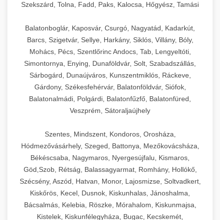
Szekszárd, Tolna, Fadd, Paks, Kalocsa, Hőgyész, Tamási
Balatonboglár, Kaposvár, Csurgó, Nagyatád, Kadarkút,
Barcs, Szigetvár, Sellye, Harkány, Siklós, Villány, Bóly,
Mohács, Pécs, Szentlőrinc Andocs, Tab, Lengyeltóti,
Simontornya, Enying, Dunaföldvár, Solt, Szabadszállás,
Sárbogárd, Dunaújváros, Kunszentmiklós, Ráckeve,
Gárdony, Székesfehérvár, Balatonföldvár, Siófok,
Balatonalmádi, Polgárdi, Balatonfűzfő, Balatonfüred,
Veszprém, Sátoraljaújhely
Szentes, Mindszent, Kondoros, Orosháza,
Hódmezővásárhely, Szeged, Battonya, Mezőkovácsháza,
Békéscsaba, Nagymaros, Nyergesújfalu, Kismaros,
Göd,Szob, Rétság, Balassagyarmat, Romhány, Hollókő,
Szécsény, Aszód, Hatvan, Monor, Lajosmizse, Soltvadkert,
Kiskőrös, Kecel, Dusnok, Kiskunhalas, Jánoshalma,
Bácsalmás, Kelebia, Röszke, Mórahalom, Kiskunmajsa,
Kistelek, Kiskunfélegyháza, Bugac, Kecskemét,