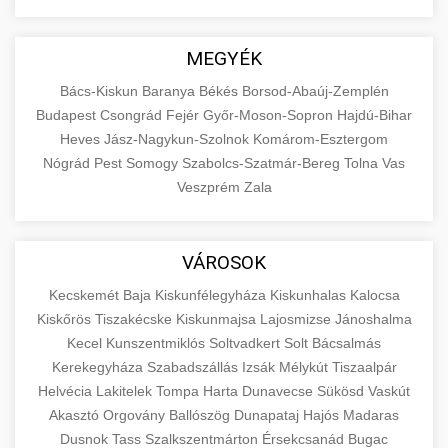
MEGYÉK
Bács-Kiskun
Baranya
Békés
Borsod-Abaúj-Zemplén
Budapest
Csongrád
Fejér
Győr-Moson-Sopron
Hajdú-Bihar
Heves
Jász-Nagykun-Szolnok
Komárom-Esztergom
Nógrád
Pest
Somogy
Szabolcs-Szatmár-Bereg
Tolna
Vas
Veszprém
Zala
VÁROSOK
Kecskemét
Baja
Kiskunfélegyháza
Kiskunhalas
Kalocsa
Kiskőrös
Tiszakécske
Kiskunmajsa
Lajosmizse
Jánoshalma
Kecel
Kunszentmiklós
Soltvadkert
Solt
Bácsalmás
Kerekegyháza
Szabadszállás
Izsák
Mélykút
Tiszaalpár
Helvécia
Lakitelek
Tompa
Harta
Dunavecse
Sükösd
Vaskút
Akasztó
Orgovány
Ballószög
Dunapataj
Hajós
Madaras
Dusnok
Tass
Szalkszentmárton
Érsekcsanád
Bugac