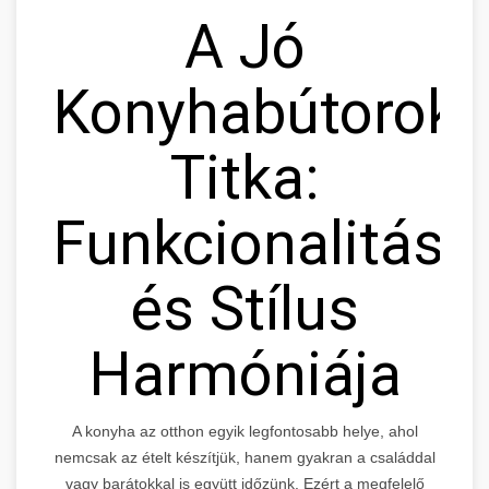
A Jó
Konyhabútorok
Titka:
Funkcionalitás
és Stílus
Harmóniája
A konyha az otthon egyik legfontosabb helye, ahol
nemcsak az ételt készítjük, hanem gyakran a családdal
vagy barátokkal is együtt időzünk. Ezért a megfelelő