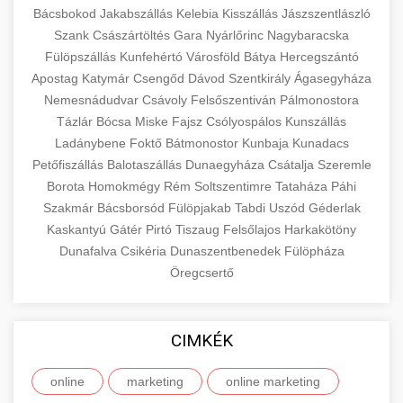
Bácsbokod
Jakabszállás
Kelebia
Kisszállás
Jászszentlászló
Szank
Császártöltés
Gara
Nyárlőrinc
Nagybaracska
Fülöpszállás
Kunfehértó
Városföld
Bátya
Hercegszántó
Apostag
Katymár
Csengőd
Dávod
Szentkirály
Ágasegyháza
Nemesnádudvar
Csávoly
Felsőszentiván
Pálmonostora
Tázlár
Bócsa
Miske
Fajsz
Csólyospálos
Kunszállás
Ladánybene
Foktő
Bátmonostor
Kunbaja
Kunadacs
Petőfiszállás
Balotaszállás
Dunaegyháza
Csátalja
Szeremle
Borota
Homokmégy
Rém
Soltszentimre
Tataháza
Páhi
Szakmár
Bácsborsód
Fülöpjakab
Tabdi
Uszód
Géderlak
Kaskantyú
Gátér
Pirtó
Tiszaug
Felsőlajos
Harkakötöny
Dunafalva
Csikéria
Dunaszentbenedek
Fülöpháza
Öregcsertő
CIMKÉK
online
marketing
online marketing