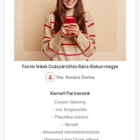
Footer linkek Császártöltés Bács-Kiskun megye
Írta: Kovács Dorina
Kiemelt Partnereink
Carpet cleaning
-
cnc forgácsolás
-
Plasztikai sebész
-
Versek
-
Ameamed menedzserszűrés
-
Hamvay Lang Down pillows