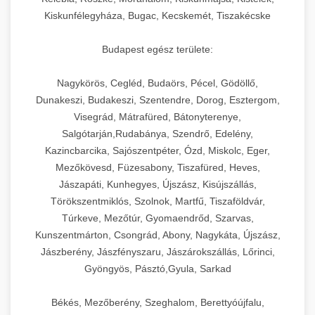
Kiskunfélegyháza, Bugac, Kecskemét, Tiszakécske
Budapest egész területe:
Nagykörös, Cegléd, Budaörs, Pécel, Gödöllő,
Dunakeszi, Budakeszi, Szentendre, Dorog, Esztergom,
Visegrád, Mátrafüred, Bátonyterenye,
Salgótarján,Rudabánya, Szendrő, Edelény,
Kazincbarcika, Sajószentpéter, Ózd, Miskolc, Eger,
Mezőkövesd, Füzesabony, Tiszafüred, Heves,
Jászapáti, Kunhegyes, Újszász, Kisújszállás,
Törökszentmiklós, Szolnok, Martfű, Tiszaföldvár,
Túrkeve, Mezőtúr, Gyomaendrőd, Szarvas,
Kunszentmárton, Csongrád, Abony, Nagykáta, Újszász,
Jászberény, Jászfényszaru, Jászárokszállás, Lőrinci,
Gyöngyös, Pásztó,Gyula, Sarkad
Békés, Mezőberény, Szeghalom, Berettyóújfalu,