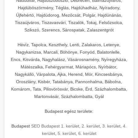
Nádudvar, Hajdúszoboszló, Debrecen, Balmazújváros,
Hajdúböszörmény, Téglás, Hajdúhadház, Nyíradony,
Újfehértó, Hajdúdorog, Mezőcsát, Polgár, Hajdúnánás,
Tiszaújváros, Tiszavasvári, Tiszalök, Tokaj, Felsőzsolca,
Szikszó, Szerencs, Sárospatak, Zalaszentgrót
Hévíz, Tapolca, Keszthely, Lenti, Zalakaros, Letenye,
Nagykanizsa, Marcali, Böhönye, Fonyód, Balatonlelle,
Encs, Kisvárda, Nagyhalász, Vásárosnamény, Nyíregyháza,
Mátészalka, Fehérgyarmat, Máriapócs, Nyírbátor,
Nagykálló, Várpalota, Ajka, Herend, Mór, Kincsesbánya,
Oroszlány, Kisbér, Tatabánya, Pannonhalma, Bábolna,
Komárom, Tata, Pilisvörösvár, Bicske, Érd, Százhalombatta,
Martonvásár, Százhalombatta, Gyál
Budapest egész területe:
Budapest
SEO Budapest 1. kerület
,
2. kerület
,
3. kerület
,
4.
kerület
,
5. kerület
,
6. kerület