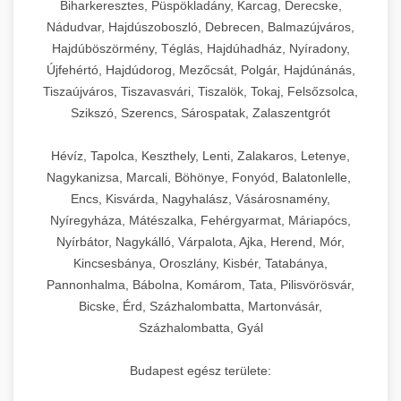
Biharkeresztes, Püspökladány, Karcag, Derecske,
Nádudvar, Hajdúszoboszló, Debrecen, Balmazújváros,
Hajdúböszörmény, Téglás, Hajdúhadház, Nyíradony,
Újfehértó, Hajdúdorog, Mezőcsát, Polgár, Hajdúnánás,
Tiszaújváros, Tiszavasvári, Tiszalök, Tokaj, Felsőzsolca,
Szikszó, Szerencs, Sárospatak, Zalaszentgrót
Hévíz, Tapolca, Keszthely, Lenti, Zalakaros, Letenye,
Nagykanizsa, Marcali, Böhönye, Fonyód, Balatonlelle,
Encs, Kisvárda, Nagyhalász, Vásárosnamény,
Nyíregyháza, Mátészalka, Fehérgyarmat, Máriapócs,
Nyírbátor, Nagykálló, Várpalota, Ajka, Herend, Mór,
Kincsesbánya, Oroszlány, Kisbér, Tatabánya,
Pannonhalma, Bábolna, Komárom, Tata, Pilisvörösvár,
Bicske, Érd, Százhalombatta, Martonvásár,
Százhalombatta, Gyál
Budapest egész területe: