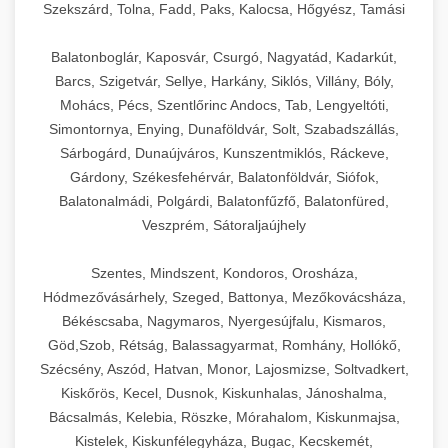
Szekszárd, Tolna, Fadd, Paks, Kalocsa, Hőgyész, Tamási
Balatonboglár, Kaposvár, Csurgó, Nagyatád, Kadarkút,
Barcs, Szigetvár, Sellye, Harkány, Siklós, Villány, Bóly,
Mohács, Pécs, Szentlőrinc Andocs, Tab, Lengyeltóti,
Simontornya, Enying, Dunaföldvár, Solt, Szabadszállás,
Sárbogárd, Dunaújváros, Kunszentmiklós, Ráckeve,
Gárdony, Székesfehérvár, Balatonföldvár, Siófok,
Balatonalmádi, Polgárdi, Balatonfűzfő, Balatonfüred,
Veszprém, Sátoraljaújhely
Szentes, Mindszent, Kondoros, Orosháza,
Hódmezővásárhely, Szeged, Battonya, Mezőkovácsháza,
Békéscsaba, Nagymaros, Nyergesújfalu, Kismaros,
Göd,Szob, Rétság, Balassagyarmat, Romhány, Hollókő,
Szécsény, Aszód, Hatvan, Monor, Lajosmizse, Soltvadkert,
Kiskőrös, Kecel, Dusnok, Kiskunhalas, Jánoshalma,
Bácsalmás, Kelebia, Röszke, Mórahalom, Kiskunmajsa,
Kistelek, Kiskunfélegyháza, Bugac, Kecskemét,