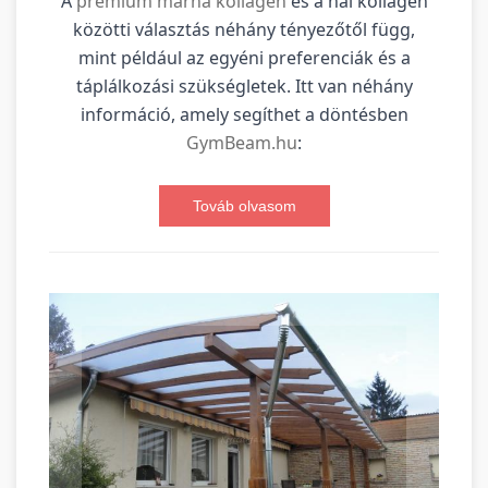
A
prémium marha kollagén
és a hal kollagén
közötti választás néhány tényezőtől függ,
mint például az egyéni preferenciák és a
táplálkozási szükségletek. Itt van néhány
információ, amely segíthet a döntésben
GymBeam.hu
:
Továb olvasom