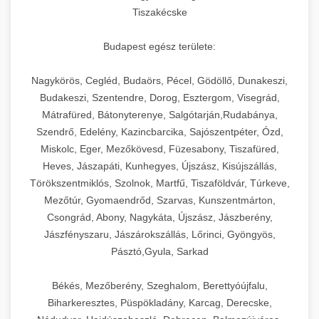
Tiszakécske
Budapest egész területe:
Nagykörös, Cegléd, Budaörs, Pécel, Gödöllő, Dunakeszi,
Budakeszi, Szentendre, Dorog, Esztergom, Visegrád,
Mátrafüred, Bátonyterenye, Salgótarján,Rudabánya,
Szendrő, Edelény, Kazincbarcika, Sajószentpéter, Ózd,
Miskolc, Eger, Mezőkövesd, Füzesabony, Tiszafüred,
Heves, Jászapáti, Kunhegyes, Újszász, Kisújszállás,
Törökszentmiklós, Szolnok, Martfű, Tiszaföldvár, Túrkeve,
Mezőtúr, Gyomaendrőd, Szarvas, Kunszentmárton,
Csongrád, Abony, Nagykáta, Újszász, Jászberény,
Jászfényszaru, Jászárokszállás, Lőrinci, Gyöngyös,
Pásztó,Gyula, Sarkad
Békés, Mezőberény, Szeghalom, Berettyóújfalu,
Biharkeresztes, Püspökladány, Karcag, Derecske,