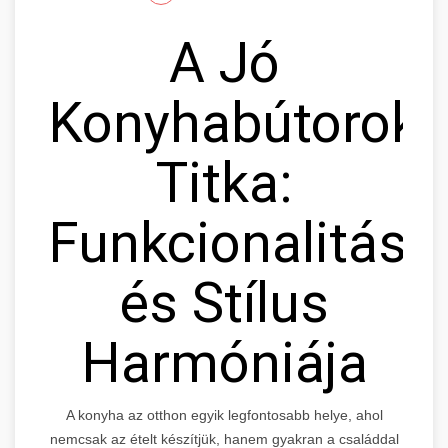
A Jó
Konyhabútorok
Titka:
Funkcionalitás
és Stílus
Harmóniája
A konyha az otthon egyik legfontosabb helye, ahol
nemcsak az ételt készítjük, hanem gyakran a családdal