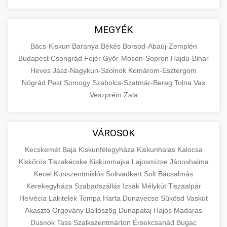
MEGYÉK
Bács-Kiskun
Baranya
Békés
Borsod-Abaúj-Zemplén
Budapest
Csongrád
Fejér
Győr-Moson-Sopron
Hajdú-Bihar
Heves
Jász-Nagykun-Szolnok
Komárom-Esztergom
Nógrád
Pest
Somogy
Szabolcs-Szatmár-Bereg
Tolna
Vas
Veszprém
Zala
VÁROSOK
Kecskemét
Baja
Kiskunfélegyháza
Kiskunhalas
Kalocsa
Kiskőrös
Tiszakécske
Kiskunmajsa
Lajosmizse
Jánoshalma
Kecel
Kunszentmiklós
Soltvadkert
Solt
Bácsalmás
Kerekegyháza
Szabadszállás
Izsák
Mélykút
Tiszaalpár
Helvécia
Lakitelek
Tompa
Harta
Dunavecse
Sükösd
Vaskút
Akasztó
Orgovány
Ballószög
Dunapataj
Hajós
Madaras
Dusnok
Tass
Szalkszentmárton
Érsekcsanád
Bugac