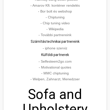
-
Amarov Kft. konténer rendelés
-
Bor bolt és webshop
-
Chiptuning
-
Chip tuning video
-
Wikipedia
-
További partnereink
Számítástechnikai partnereink
-
iphone szerviz
Külföldi partnerek
-
Selfesteem2go.com
-
Motivational quotes
-
MMC chiptuning
-
Welpen, Zahnarzt, Menedzser
Sofa and
Upholstery