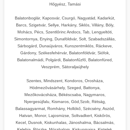
Hőgyész, Tamási
Balatonboglár, Kaposvár, Csurgó, Nagyatád, Kadarkút,
Barcs, Szigetvár, Sellye, Harkány, Siklós, Villány, Bóly,
Mohács, Pécs, Szentlőrinc Andocs, Tab, Lengyeltóti,
Simontornya, Enying, Dunaföldvár, Solt, Szabadszállás,
Sárbogárd, Dunaújváros, Kunszentmiklós, Ráckeve,
Gárdony, Székesfehérvár, Balatonföldvár, Siófok,
Balatonalmádi, Polgárdi, Balatonfűzfő, Balatonfüred,
Veszprém, Sátoraljaújhely
Szentes, Mindszent, Kondoros, Orosháza,
Hódmezővásárhely, Szeged, Battonya,
Mezőkovácsháza, Békéscsaba, Nagymaros,
Nyergesújfalu, Kismaros, Göd,Szob, Rétság,
Balassagyarmat, Romhány, Hollókő, Szécsény, Aszód,
Hatvan, Monor, Lajosmizse, Soltvadkert, Kiskőrös,
Kecel, Dusnok, Kiskunhalas, Jánoshalma, Bácsalmás,
Kelebia, Röszke, Mórahalom, Kiskunmajsa, Kistelek,