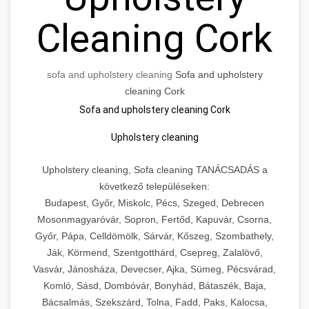
Cleaning Cork
sofa and upholstery cleaning
Sofa and upholstery
cleaning Cork
Sofa and upholstery cleaning Cork
Upholstery cleaning
Upholstery cleaning, Sofa cleaning TANÁCSADÁS a
következő településeken:
Budapest, Győr, Miskolc, Pécs, Szeged, Debrecen
Mosonmagyaróvár, Sopron, Fertőd, Kapuvár, Csorna,
Győr, Pápa, Celldömölk, Sárvár, Kőszeg, Szombathely,
Ják, Körmend, Szentgotthárd, Csepreg, Zalalövő,
Vasvár, Jánosháza, Devecser, Ajka, Sümeg, Pécsvárad,
Komló, Sásd, Dombóvár, Bonyhád, Bátaszék, Baja,
Bácsalmás, Szekszárd, Tolna, Fadd, Paks, Kalocsa,